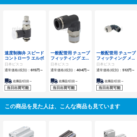
速度制御弁 スピード
一般配管用 チューブ
一般配管用 チューブ
コントローラ エルボ
フィッティング エル
フィッティング メス
ボ
エルボ
日本ピスコ
日本ピスコ
日本ピスコ
通常価格(税別)：
615
円
～
通常価格(税別)：
404
円
～
通常価格(税別)：
512
円
～
在庫品1日目～
在庫品1日目～
在庫品1日目～
当日出荷可能
当日出荷可能
当日出荷可能
この商品を見た人は、こんな商品も見ています