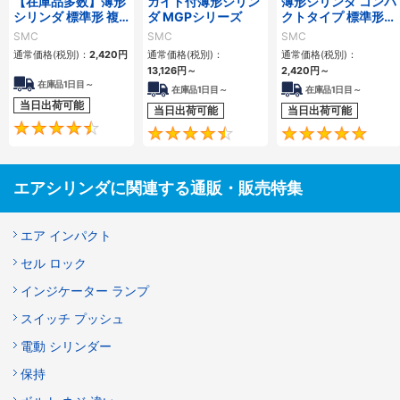
【在庫品多数】薄形
ガイド付薄形シリン
薄形シリンダ コンパ
シリンダ 標準形 複
ダ MGPシリーズ
クトタイプ 標準形
動・片ロッド CQ2
複動 片ロッド CQS
SMC
SMC
SMC
シリーズ
シリーズ
通常価格(税別)：
2,420
円
通常価格(税別)：
通常価格(税別)：
13,126
円
～
2,420
円
～
在庫品1日目～
在庫品1日目～
在庫品1日目～
当日出荷可能
当日出荷可能
当日出荷可能
4.5
4.6
エアシリンダに関連する通販・販売特集
エア インパクト
セル ロック
インジケーター ランプ
スイッチ プッシュ
電動 シリンダー
保持