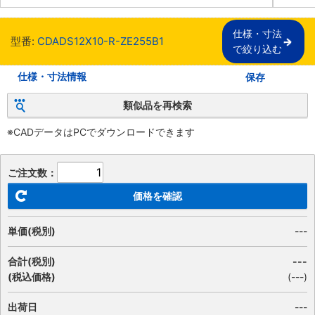
仕様・寸法

型番:
CDADS12X10-R-ZE255B1
で絞り込む
仕様・寸法情報
保存
類似品を再検索
※CADデータはPCでダウンロードできます
ご注文数：
価格を確認
単価(税別)
---
合計(税別)
---
(税込価格)
(
---
)
出荷日
---