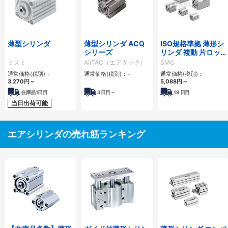
薄型シリンダ
薄型シリンダ ACQ
ISO規格準拠 薄形シ
シリーズ
リンダ 複動 片ロッ
ド C55シリーズ
ミスミ
AirTAC（エアタック）
SMC
通常価格(税別)：
通常価格(税別)：
-
通常価格(税別)：
3,270
円
～
5,088
円
～
在庫品1日目
3
日目～
19
日目
当日出荷可能
エアシリンダの売れ筋ランキング