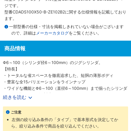
ジです。
型番CDADS100X50-B-ZE102B2に関する仕様情報を記載しており
ます。
一部型番の仕様・寸法を掲載しきれていない場合がございます
ので、詳細は
メーカーカタログ
をご覧ください。
商品情報
Φ6～100（シリンダ径6～100mm）のジグシリンダ。
【特長】
・トータルな省スペースを徹底追求した、短胴の薄形ボディ
・豊富な全15バリエーションをラインナップ
・ワイドな機能とΦ6～100（直径6～100mm）まで揃ったシリンダ
径で、多様なニーズに対応
続きを読む
・スクエアロッドで回転レス機能がプラス、機械装置の高効率設計
が可能
ご注意
【用途】
左側の絞り込み条件の「タイプ」で基本形式を決定してか
・あらゆる業界の空気圧機器や生産ラインに対応
ら、絞り込み条件で商品を絞り込んでください。