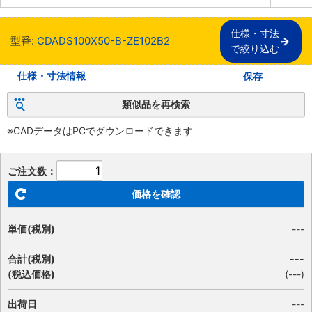
仕様・寸法

型番:
CDADS100X50-B-ZE102B2
で絞り込む
仕様・寸法情報
保存
類似品を再検索
※CADデータはPCでダウンロードできます
ご注文数：
価格を確認
単価(税別)
---
合計(税別)
---
(税込価格)
(
---
)
出荷日
---