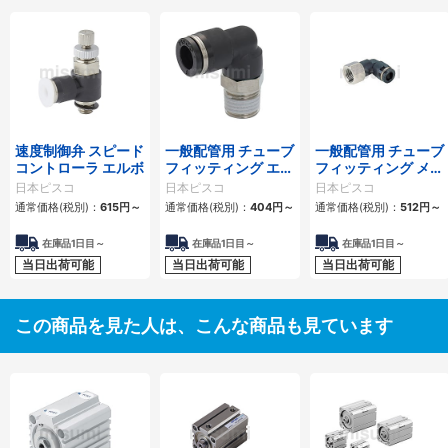
速度制御弁 スピード
一般配管用 チューブ
一般配管用 チューブ
コントローラ エルボ
フィッティング エル
フィッティング メス
ボ
エルボ
日本ピスコ
日本ピスコ
日本ピスコ
通常価格(税別)：
615
円
～
通常価格(税別)：
404
円
～
通常価格(税別)：
512
円
～
在庫品1日目～
在庫品1日目～
在庫品1日目～
当日出荷可能
当日出荷可能
当日出荷可能
この商品を見た人は、こんな商品も見ています