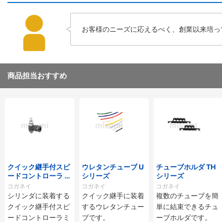
お客様のニーズに応えるべく、創業以来培っ
商品担当おすすめ
クイック継手付スピ
ウレタンチューブ U
チューブホルダ TH
ードコントローラ ス
シリーズ
シリーズ
タンダードタイプ S
コガネイ
コガネイ
コガネイ
C□-M・SS□-Mシ
シリンダに装着する
クイック継手に装着
複数のチューブを簡
リーズ
クイック継手付スピ
するウレタンチュー
単に結束できるチュ
ードコントローラミ
ブです。
ーブホルダです。