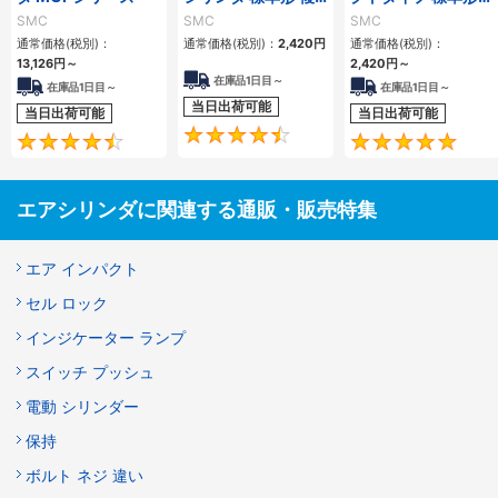
動・片ロッド CQ2
複動 片ロッド CQS
SMC
SMC
SMC
シリーズ
シリーズ
通常価格(税別)：
通常価格(税別)：
2,420
円
通常価格(税別)：
13,126
円
～
2,420
円
～
在庫品1日目～
在庫品1日目～
在庫品1日目～
当日出荷可能
当日出荷可能
当日出荷可能
4.5
4.6
エアシリンダに関連する通販・販売特集
エア インパクト
セル ロック
インジケーター ランプ
スイッチ プッシュ
電動 シリンダー
保持
ボルト ネジ 違い