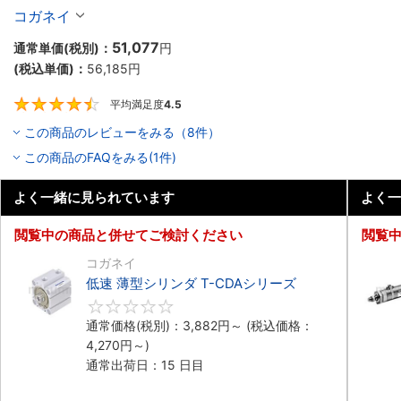
コガネイ
51,077
通常単価(税別)：
円
(税込単価)：
56,185
円
平均満足度
4.5
4.5
この商品のレビューをみる（8件）
この商品のFAQをみる(1件)
よく一緒に見られています
よく一
閲覧中の商品と併せてご検討ください
閲覧
コガネイ
低速 薄型シリンダ T-CDAシリーズ
0
通常価格(税別)：
3,882
円
～
(税込価格：
4,270
円
～)
通常出荷日：15 日目