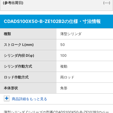
(参考出荷日)
(---)
CDADS100X50-B-ZE102B2の仕様・寸法情報
種類
薄型シリンダ
ストローク L(mm)
50
シリンダ内径 D(φ)
100
シリンダ作動方式
複動
ロッド作動方式
両ロッド
本体形状
角形
商品詳細をもっと見る
薄型シリンダ Cシリーズ
の型番CDADS100X50-B-ZE102B2のペー