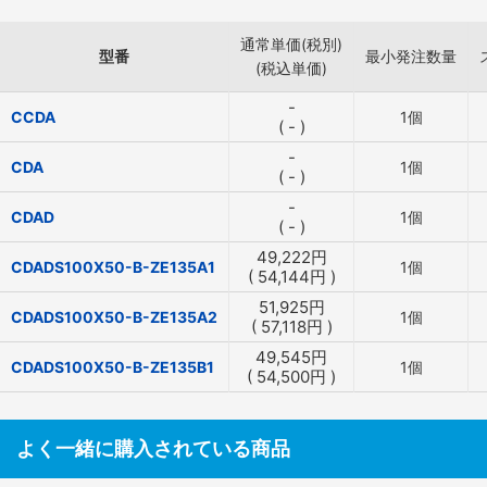
通常単価(税別)
型番
最小発注数量
(税込単価)
-
CCDA
1個
(
-
)
-
CDA
1個
(
-
)
-
CDAD
1個
(
-
)
49,222
円
CDADS100X50-B-ZE135A1
1個
(
54,144
円
)
51,925
円
CDADS100X50-B-ZE135A2
1個
(
57,118
円
)
49,545
円
CDADS100X50-B-ZE135B1
1個
(
54,500
円
)
よく一緒に購入されている商品