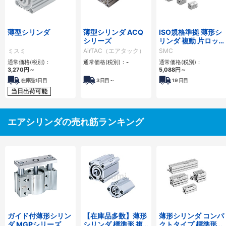
薄型シリンダ
薄型シリンダ ACQ
ISO規格準拠 薄形シ
シリーズ
リンダ 複動 片ロッ
ド C55シリーズ
ミスミ
AirTAC（エアタック）
SMC
通常価格(税別)：
通常価格(税別)：
-
通常価格(税別)：
3,270
円
～
5,088
円
～
在庫品1日目
3
日目～
19
日目
当日出荷可能
エアシリンダの売れ筋ランキング
ガイド付薄形シリン
【在庫品多数】薄形
薄形シリンダ コンパ
ダ MGPシリーズ
シリンダ 標準形 複
クトタイプ 標準形