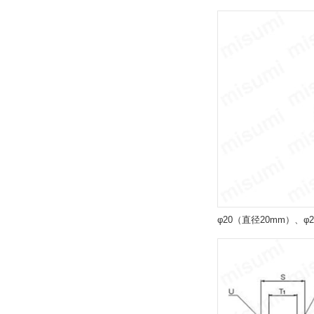
解除
バンパ
なし（標準）
解除
インロー
なし（標準）
解除
最高使用圧力(MPa)
φ20（直径20mm）、φ
1.0
解除
ストローク L2(mm)
なし