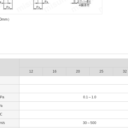
00mm）
12
16
20
25
32
Pa
0.1～1.0
a
℃
/s
30～500