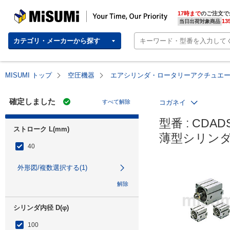
MISUMI | Your Time, Our Priority
17時まで
のご注文で
13
当日出荷対象商品
カテゴリ・メーカーから探す
MISUMI トップ
空圧機器
エアシリンダ・ロータリーアクチュエ
確定しました
すべて解除
コガネイ
型番 : CDADS
ストローク L(mm)
薄型シリンダ
40
外形図/複数選択する(1)
解除
シリンダ内径 D(φ)
100