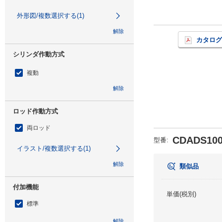
外形図/複数選択する(1)
解除
カタログ
シリンダ作動方式
複動
解除
ロッド作動方式
両ロッド
CDADS100
型番
:
イラスト/複数選択する(1)
解除
類似品
付加機能
単価(税別)
標準
解除