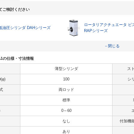
てご検討ください
ロータリアクチュエータ ピ
低油圧シリンダ DAHシリーズ
RAPシリーズ
－閉じる
102A1の仕様・寸法情報
薄型シリンダ
スト
φ)
100
シ
式
両ロッド
標準
)
0～60
なし
付加機
あり