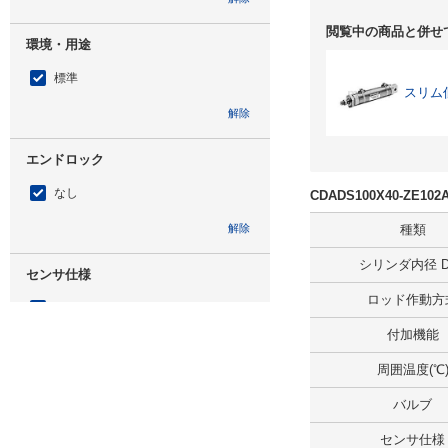
閲覧中の商品と併せ
環境・用途
標準
スリム
解除
エンドロック
なし
CDADS100X40-ZE
解除
種類
シリンダ内径 D(
センサ仕様
ロッド作動方
あり
付加機能
解除
周囲温度(℃
取付形式
バルブ
基本形
センサ仕様