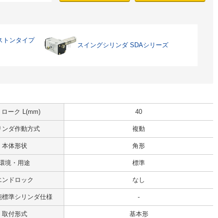
ストンタイプ
スイングシリンダ SDAシリーズ
ローク L(mm)
40
リンダ作動方式
複動
本体形状
角形
環境・用途
標準
エンドロック
なし
能標準シリンダ仕様
-
取付形式
基本形