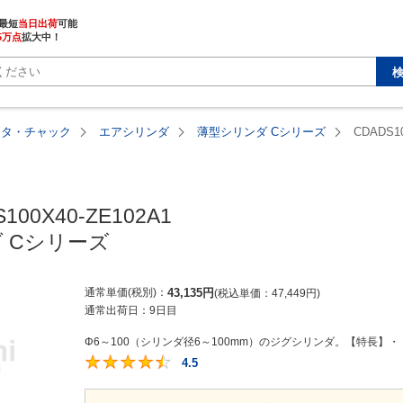
最短
当日出荷
5万点
拡大中！
ータ・チャック
エアシリンダ
薄型シリンダ Cシリーズ
CDADS10
100X40-ZE102A1

 Cシリーズ
通常単価(税別)
43,135
円
税込単価
47,449
円
通常出荷日：
9日目
Φ6～100（シリンダ径6～100mm）のジグシリンダ。【特長】・
4.5
4.5