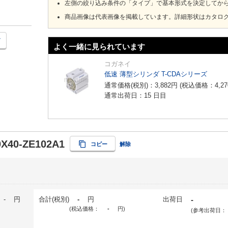
左側の絞り込み条件の「タイプ」で基本形式を決定してか
商品画像は代表画像を掲載しています。詳細形状はカタロ
よく一緒に見られています
コガネイ
低速 薄型シリンダ T-CDAシリーズ
通常価格(税別)：
3,882
円
(税込価格：
4,27
通常出荷日：15 日目
X40-ZE102A1
コピー
解除
-
円
合計(税別)
-
円
出荷日
-
(税込価格：
-
円
)
(参考出荷日：