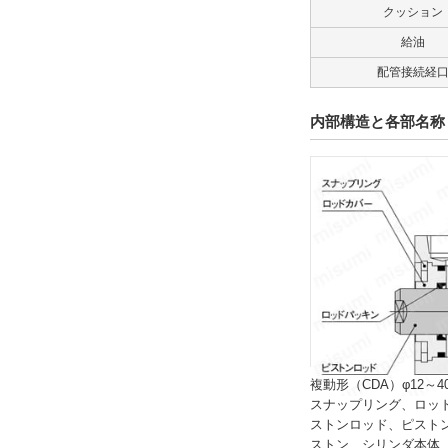
クッション
給油
配管接続経
内部構造と各部名称
複動形（CDA）φ12～4
スナップリング、ロッ
ストンロッド、ピスト
ストン、シリンダ本体