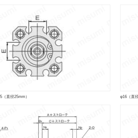
25（直径25mm）
φ16（直