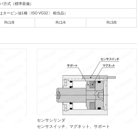
パ方式（標準装備）
ービン油1種〔ISO VG32〕 相当品）
Rc1/8
Rc1/4
Rc3/8
センサシリンダ
センサスイッチ、マグネット、サポート