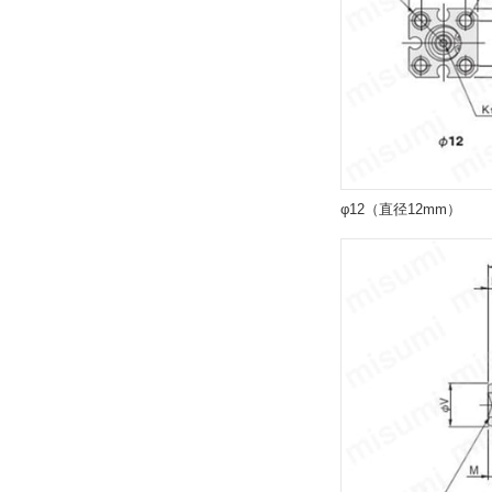
解除
エンドキープ位置
なし
解除
φ12（直径12mm）
タイプ
CDADS
CAD
2D
3D
出荷日
すべて