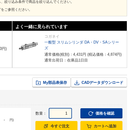
ら、絞り込み条件で商品を絞り込んでください。
グをご参照ください。
よく一緒に見られています
コガネイ
一般型 スリムシリンダ DA・DV・SAシリー
ズ
0
円
)
通常価格(税別)：
4,431
円
(税込価格：
4,874
円
)
通常出荷日：在庫品1日目
My部品表保存
CADデータダウンロード
数量：
価格を確認
-
円
)
今すぐ注文
カートへ追加