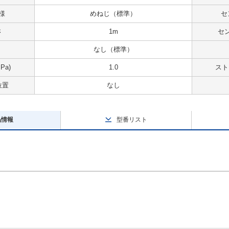
様
めねじ（標準）
セ
さ
1m
セ
なし（標準）
Pa)
1.0
スト
位置
なし
品情報
型番リスト