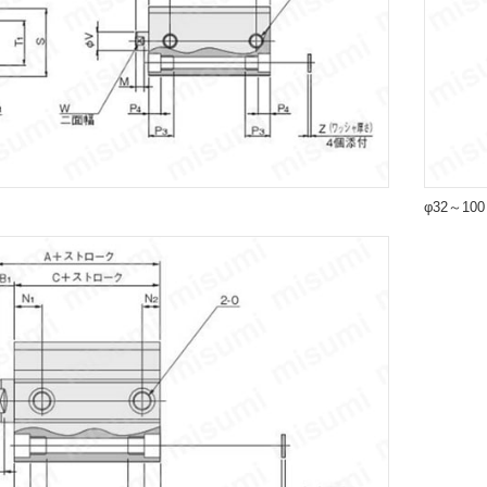
φ32～10