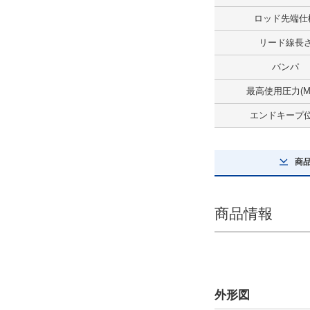
解除
ロッド先端仕
ロッド先端仕様
リード線長
めねじ（標準）
バンパ
解除
最高使用圧力(M
エンドキープ
センサスイッチ
ZE102
商
解除
リード線長さ
商品情報
1m
解除
センサスイッチ数
外形図
1