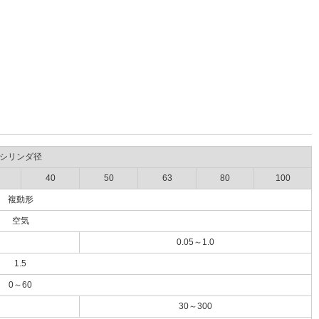
シリンダ径
40
50
63
80
100
複動形
空気
0.05～1.0
1.5
0～60
30～300