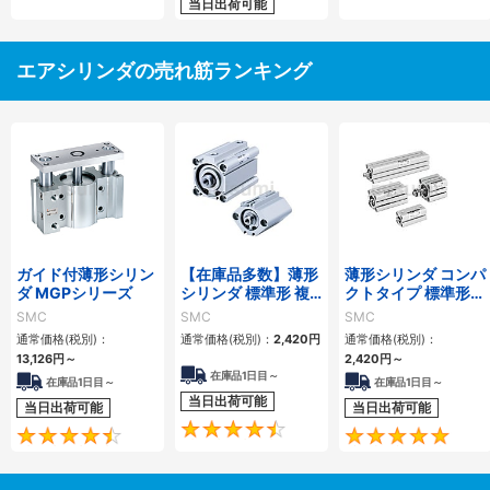
当日出荷可能
エアシリンダの売れ筋ランキング
ガイド付薄形シリン
【在庫品多数】薄形
薄形シリンダ コンパ
ダ MGPシリーズ
シリンダ 標準形 複
クトタイプ 標準形
動・片ロッド CQ2
複動 片ロッド CQS
SMC
SMC
SMC
シリーズ
シリーズ
通常価格(税別)：
通常価格(税別)：
2,420
円
通常価格(税別)：
13,126
円
～
2,420
円
～
在庫品1日目～
在庫品1日目～
在庫品1日目～
当日出荷可能
当日出荷可能
当日出荷可能
4.5
4.6