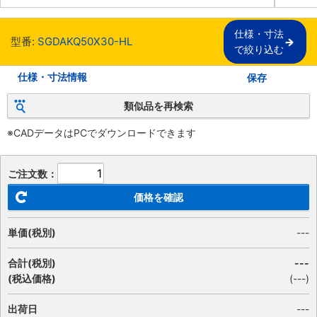
仕様・寸法

型番:
SGDAKQ50X30-HL
で絞り込む
仕様・寸法情報
保存
類似品を再検索
※CADデータはPCでダウンロードできます
ご注文数：
価格を確認
単価(税別)
---
合計(税別)
---
(税込価格)
(
---
)
出荷日
---