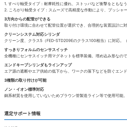
1. すべり軸受タイプ：耐摩耗性に優れ、ストッパなど衝撃をともな
2. ころがり軸受タイプ：スムーズで高精度な作動により、プッシャ
3方向からの配管ができる
取り付け環境に合わせて配管位置が選択でき、合理的な装置設計に対
クリーンシステム対応シリンダ
クリーン度、クラス5（FED-STD209Eのクラス100相当）に対応
すっきりフォルムのセンサスイッチ
全機種にセンサスイッチ用マグネットを標準装備。埋め込み形なの
エンドキープシリンダもラインアップ
エア源の遮断やエア供給の低下から、ワークの落下などを防ぐエン
3種類の取り付けが可能
ノン・イオン標準対応
銅系材質を使用していないためブラウン管製造ライン等で使用可能
選定サポート情報