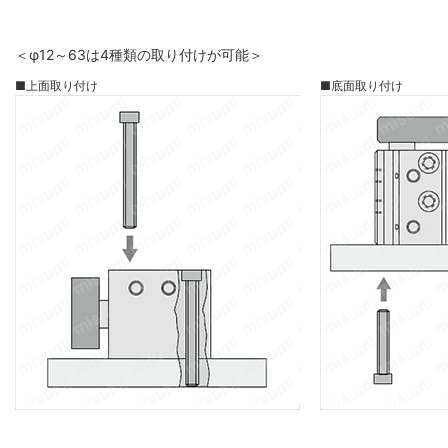
＜φ12～63は4種類の取り付けが可能＞
■上面取り付け
■底面取り付け