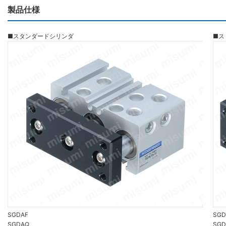
製品仕様
■スタンダードシリンダ
■ス
SGDAF
SGD
SGDAQ
SGD