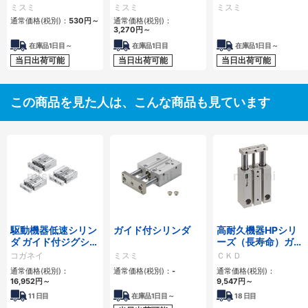
プ/逆ザグリ穴タイ
ミスミ
ミスミ
ミスミ
プ
通常価格(税別)：
530
円
～
通常価格(税別)：
3,270
円
～
在庫品1日目～
在庫品1日目
在庫品1日目～
当日出荷可能
当日出荷可能
当日出荷可能
この商品を見た人は、こんな商品も見ています
駆動機器低速シリン
ガイド付シリンダ
高耐久機器HPシリ
ダ ガイド付ジグシリ
ーズ（長寿命）ガイ
ンダシリーズ
ド付シリンダ STM-
コガネイ
ミスミ
ＣＫＤ
M/B-HP1シリーズ
通常価格(税別)：
通常価格(税別)：
-
通常価格(税別)：
16,952
円
～
9,547
円
～
11
日目
在庫品1日目～
18
日目