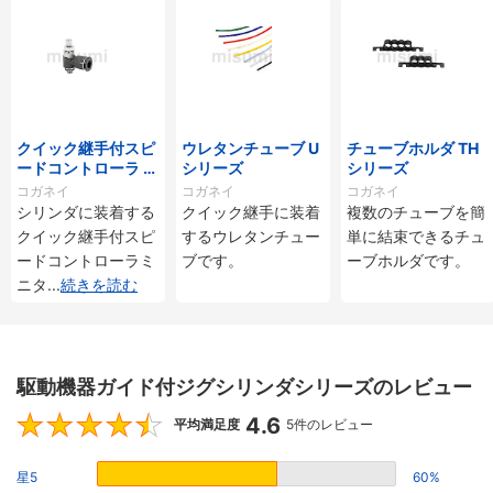
クイック継手付スピ
ウレタンチューブ U
チューブホルダ TH
ードコントローラ ス
シリーズ
シリーズ
タンダードタイプ S
コガネイ
コガネイ
コガネイ
C□-M・SS□-Mシ
シリンダに装着する
クイック継手に装着
複数のチューブを簡
リーズ
クイック継手付スピ
するウレタンチュー
単に結束できるチュ
ードコントローラミ
ブです。
ーブホルダです。
ニタ
...
続きを読む
駆動機器ガイド付ジグシリンダシリーズのレビュー
4.6
4.6
平均満足度
5件のレビュー
星5
60%