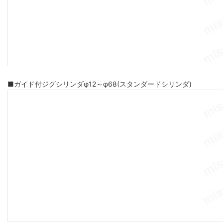
■ガイド付ジグシリンダφ12～φ68(スタンダードシリンダ)