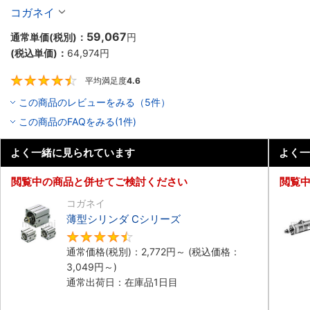
入り】
コガネイ
59,067
通常単価(税別)：
円
(税込単価)：
64,974
円
平均満足度
4.6
4.6
この商品のレビューをみる（5件）
この商品のFAQをみる(1件)
よく一緒に見られています
よく一
閲覧中の商品と併せてご検討ください
閲覧
コガネイ
薄型シリンダ Cシリーズ
4.5
通常価格(税別)：
2,772
円
～
(税込価格：
3,049
円
～)
通常出荷日：在庫品1日目