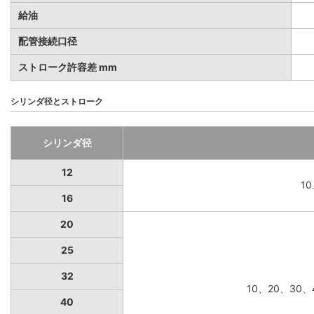
給油
配管接続口径
ストローク許容差 mm
シリンダ径とストローク
シリンダ径
12
1
16
20
25
32
10、20、30、
40