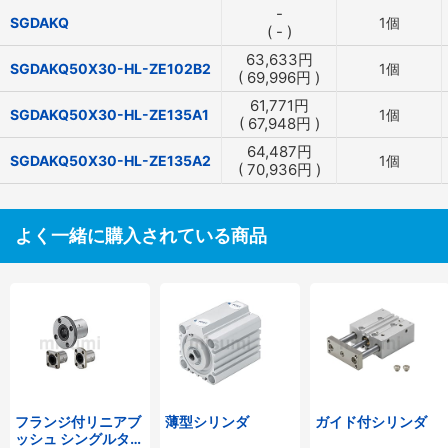
-
SGDAKQ
1個
(
-
)
63,633
円
SGDAKQ50X30-HL-ZE102B2
1個
(
69,996
円
)
61,771
円
SGDAKQ50X30-HL-ZE135A1
1個
(
67,948
円
)
64,487
円
SGDAKQ50X30-HL-ZE135A2
1個
(
70,936
円
)
よく一緒に購入されている商品
フランジ付リニアブ
薄型シリンダ
ガイド付シリンダ
ッシュ シングルタイ