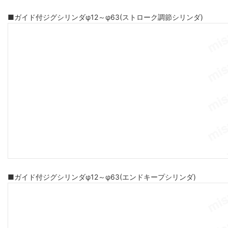
■ガイド付ジグシリンダφ12～φ63(ストローク調節シリンダ)
■ガイド付ジグシリンダφ12～φ63(エンドキープシリンダ)