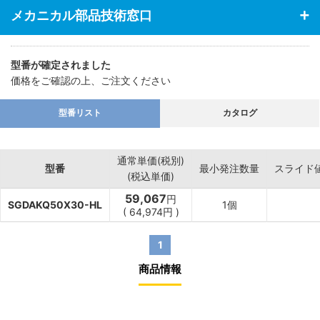
・3種類の取付が可能
メカニカル部品技術窓口
【用途】
・あらゆる業界の空気圧機器や生産ラインに対応
型番が確定されました
価格をご確認の上、ご注文ください
型番リスト
カタログ
通常単価(税別)
型番
最小発注数量
スライド
(税込単価)
59,067
円
SGDAKQ50X30-HL
1個
(
64,974
円
)
1
商品情報