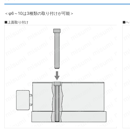
＜φ6～10は3種類の取り付けが可能＞
■上面取り付け
■ヘ