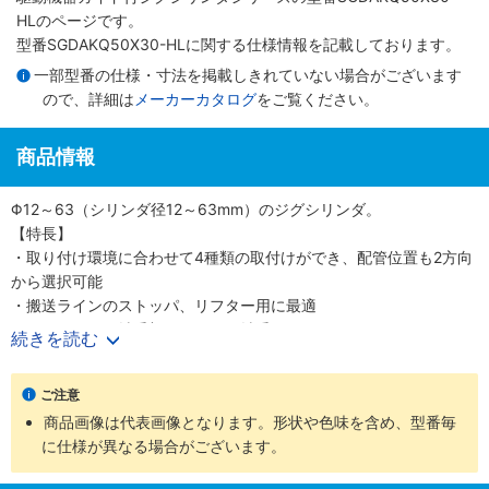
HLのページです。
型番SGDAKQ50X30-HLに関する仕様情報を記載しております。
一部型番の仕様・寸法を掲載しきれていない場合がございます
ので、詳細は
メーカーカタログ
をご覧ください。
商品情報
Φ12～63（シリンダ径12～63mm）のジグシリンダ。
【特長】
・取り付け環境に合わせて4種類の取付けができ、配管位置も2方向
から選択可能
・搬送ラインのストッパ、リフター用に最適
・ガイドロッド軸受部はころがり軸受け
続きを読む
・クリーンルーム等に最適
・用途で選べるガイドロッド軸受部
ご注意
・ストローク調節シリンダ
商品画像は代表画像となります。形状や色味を含め、型番毎
・3方向からの配管が選択可能
に仕様が異なる場合がございます。
・新ZE無接点センサ用マグネット標準装備
・低速シリンダ