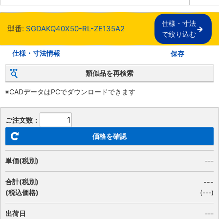
仕様・寸法

型番:
SGDAKQ40X50-RL-ZE135A2
で絞り込む
仕様・寸法情報
保存
類似品を再検索
※CADデータはPCでダウンロードできます
ご注文数：
価格を確認
単価(税別)
---
合計(税別)
---
(税込価格)
(
---
)
出荷日
---