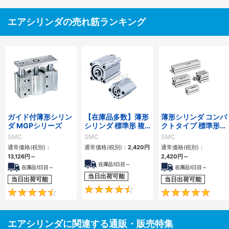
エアシリンダの売れ筋ランキング
ガイド付薄形シリン
【在庫品多数】薄形
薄形シリンダ コンパ
ダ MGPシリーズ
シリンダ 標準形 複
クトタイプ 標準形
動・片ロッド CQ2
複動 片ロッド CQS
SMC
SMC
SMC
シリーズ
シリーズ
通常価格(税別)：
通常価格(税別)：
2,420
円
通常価格(税別)：
13,126
円
～
2,420
円
～
在庫品1日目～
在庫品1日目～
在庫品1日目～
当日出荷可能
当日出荷可能
当日出荷可能
4.5
4.6
エアシリンダに関連する通販・販売特集