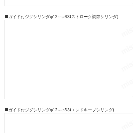
■ガイド付ジグシリンダφ12～φ63(ストローク調節シリンダ)
■ガイド付ジグシリンダφ12～φ63(エンドキープシリンダ)