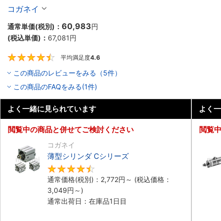
入り】
コガネイ
60,983
通常単価(税別)：
円
(税込単価)：
67,081
円
平均満足度
4.6
4.6
この商品のレビューをみる（5件）
この商品のFAQをみる(1件)
よく一緒に見られています
よく一
閲覧中の商品と併せてご検討ください
閲覧
コガネイ
薄型シリンダ Cシリーズ
4.5
通常価格(税別)：
2,772
円
～
(税込価格：
3,049
円
～)
通常出荷日：在庫品1日目