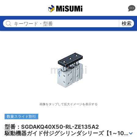
MISUMI
検索
画像をタップして拡大イメージを表示する
数量スライド割引
型番：SGDAKQ40X50-RL-ZE135A2

駆動機器ガイド付ジグシリンダシリーズ【1～10個