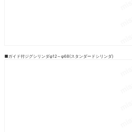
■ガイド付ジグシリンダφ12～φ68(スタンダードシリンダ)