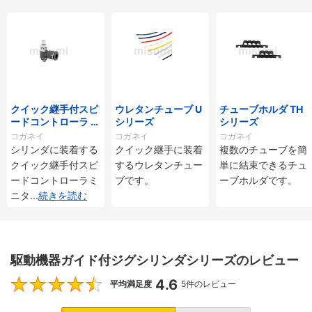
クイック継手付スピ
ウレタンチューブ U
チューブホルダ TH
ードコントローラ ス
シリーズ
シリーズ
タンダードタイプ S
コガネイ
コガネイ
コガネイ
C□-M・SS□-Mシ
シリンダに装着する
クイック継手に装着
複数のチューブを簡
リーズ
クイック継手付スピ
するウレタンチュー
単に結束できるチュ
ードコントローラミ
ブです。
ーブホルダです。
ニタ
...
続きを読む
駆動機器ガイド付ジグシリンダシリーズのレビュー
4.6
4.6
平均満足度
5件のレビュー