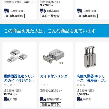
プ
通常価格(税別)：
530
円
～
通常価格(税別)：
3,270
円
～
在庫品1日目～
在庫品1日目
在庫品1日目～
当日出荷可能
当日出荷可能
当日出荷可能
この商品を見た人は、こんな商品も見ています
駆動機器低速シリン
ガイド付シリンダ
高耐久機器HPシリ
ダ ガイド付ジグシリ
ーズ（長寿命）ガイ
ンダシリーズ
ド付シリンダ STM-
コガネイ
ミスミ
ＣＫＤ
M/B-HP1シリーズ
通常価格(税別)：
通常価格(税別)：
-
通常価格(税別)：
16,952
円
～
9,547
円
～
11
日目
在庫品1日目～
18
日目
当日出荷可能