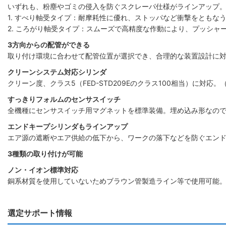
いずれも、粉塵やゴミの侵入を防ぐスクレーパ仕様がラインアップ
1. すべり軸受タイプ：耐摩耗性に優れ、ストッパなど衝撃をともな
2. ころがり軸受タイプ：スムーズで高精度な作動により、プッシャ
3方向からの配管ができる
取り付け環境に合わせて配管位置が選択でき、合理的な装置設計に対
クリーンシステム対応シリンダ
クリーン度、クラス5（FED-STD209Eのクラス100相当）に対応
すっきりフォルムのセンサスイッチ
全機種にセンサスイッチ用マグネットを標準装備。埋め込み形なの
エンドキープシリンダもラインアップ
エア源の遮断やエア供給の低下から、ワークの落下などを防ぐエン
3種類の取り付けが可能
ノン・イオン標準対応
銅系材質を使用していないためブラウン管製造ライン等で使用可能
選定サポート情報