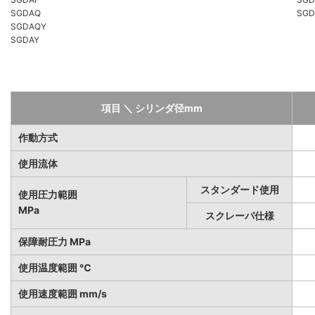
SGDAQ
SGD
SGDAQY
SGDAY
項目 ＼ シリンダ径mm
作動方式
使用流体
スタンダード使用
使用圧力範囲
MPa
スクレーパ仕様
保障耐圧力 MPa
使用温度範囲 ℃
使用速度範囲 mm/s