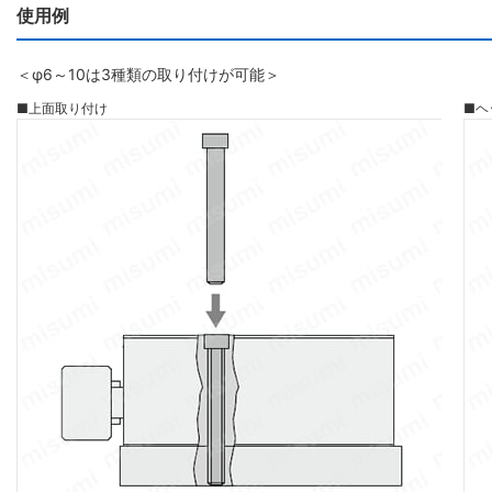
使用例
＜φ6～10は3種類の取り付けが可能＞
■上面取り付け
■ヘ