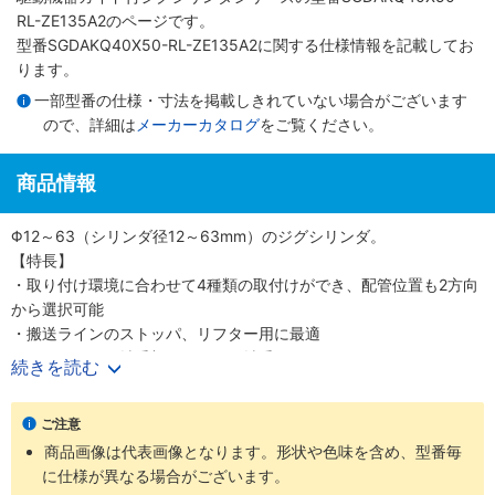
RL-ZE135A2のページです。
型番SGDAKQ40X50-RL-ZE135A2に関する仕様情報を記載してお
ります。
一部型番の仕様・寸法を掲載しきれていない場合がございます
ので、詳細は
メーカーカタログ
をご覧ください。
商品情報
Φ12～63（シリンダ径12～63mm）のジグシリンダ。
【特長】
・取り付け環境に合わせて4種類の取付けができ、配管位置も2方向
から選択可能
・搬送ラインのストッパ、リフター用に最適
・ガイドロッド軸受部はころがり軸受け
続きを読む
・クリーンルーム等に最適
・用途で選べるガイドロッド軸受部
ご注意
・ストローク調節シリンダ
商品画像は代表画像となります。形状や色味を含め、型番毎
・3方向からの配管が選択可能
に仕様が異なる場合がございます。
・新ZE無接点センサ用マグネット標準装備