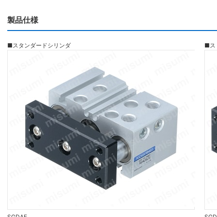
製品仕様
■スタンダードシリンダ
■ス
SGDAF
SGD