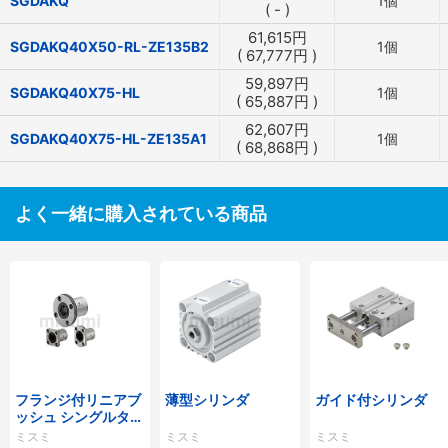
SGDAKQ
1個
(
-
)
61,615
円
SGDAKQ40X50-RL-ZE135B2
1個
(
67,777
円
)
59,897
円
SGDAKQ40X75-HL
1個
(
65,887
円
)
62,607
円
SGDAKQ40X75-HL-ZE135A1
1個
(
68,868
円
)
よく一緒に購入されている商品
フランジ付リニアブ
薄型シリンダ
ガイド付シリンダ
ッシュ シングルタイ
プ/逆ザグリ穴タイ
ミスミ
ミスミ
ミスミ