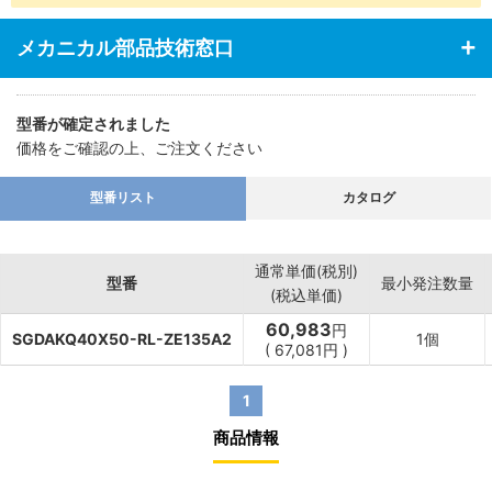
・低速シリンダ
・3種類の取付が可能
メカニカル部品技術窓口
【用途】
・あらゆる業界の空気圧機器や生産ラインに対応
型番が確定されました
価格をご確認の上、ご注文ください
型番リスト
カタログ
通常単価(税別)
型番
最小発注数量
(税込単価)
60,983
円
SGDAKQ40X50-RL-ZE135A2
1個
(
67,081
円
)
1
商品情報