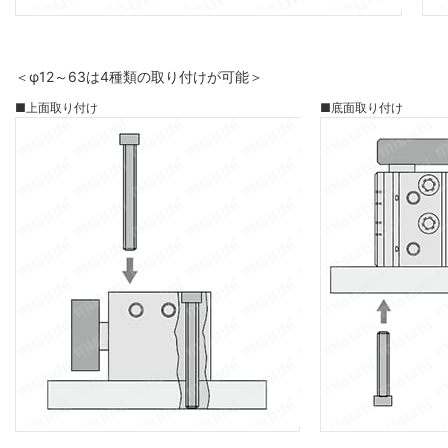
＜φ12～63は4種類の取り付けが可能＞
■上面取り付け
■底面取り付け