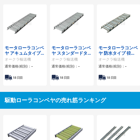
モータローラコンベ
モータローラコンベ
モータローラコンベ
ヤ アキュムタイプ
ヤ スタンダードタイ
ヤ 防水タイプ 径
径Φ42.7×幅305-
プ 径Φ57×幅305-
Φ57×幅305-690
オークラ輸送機
オークラ輸送機
オークラ輸送機
690 （WPA型）
790 （WSW型）
（WSJ型）
通常価格(税別)：
-
通常価格(税別)：
-
通常価格(税別)：
-
18
日目
18
日目
18
日目
駆動ローラコンベヤの売れ筋ランキング