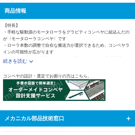
商品情報
【特長】
・手軽な駆動源のモータローラをグラビティコンベヤに組込んだの
が〈モータローラコンベヤ〉です
・ローラ本数の調整で自在な搬送力が選択できるため、コンベヤラ
インの可能性が広がります
・ベルコンミニIIIに機幅を合わせた2溝フレーム採用。部材装着も簡
続きを読む
単でより使いやすくなりました
・くるくる回る樹脂ボールを活用した小物搬送用コンベヤ
コンベヤの設計・選定でお困りの方はこちら。
・搬送長さ100-2100まで100mm単位、呼称幅100-500mmまで指
定可能です
メカニカル部品技術窓口