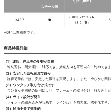
寸法（mm）
スチール製
90×30×t2.3（A）
φ42.7
●
t3.2（B）
※○印は準標準です。
商品特長詳細
（1）運転、停止等の制御が自在
連続運転、間欠運転に対応でき、搬送方向も正逆自在に制御でき
（2）安定した回転速度で静か
許容荷重内では、安定した搬送を実現します。また、滑らかな回
（3）ワンタッチ取り付け式です
ワンタッチ機構の採用により、フレームヘの取り付け、取り外し
（4）ライン設計が簡単
ラインヘの組み込みが容易で、ライン設計を省力化、標準化でき
（5）給油不要で衛生的