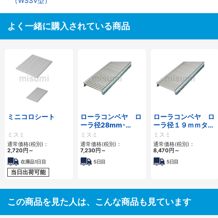
（WSSV型）
よく一緒に購入されている商品
ミニコロシート
ローラコンベヤ ロ
ローラコンベヤ ロ
ーラ径28mm･
ーラ径１９ｍｍタイ
38mmタイプ
プ
ミスミ
ミスミ
ミスミ
通常価格(税別)：
通常価格(税別)：
通常価格(税別)：
2,720円
～
7,230円
～
8,470円
～
在庫品1日目
5日目
5日目
当日出荷可能
この商品を見た人は、こんな商品も見ています