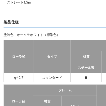
ストレート1.5m
製品仕様
塗装色：オークラホワイト（標準色）
ローラ径
タイプ
材質
スチール製
φ42.7
スタンダード
●
フレーム
ローラ径
材質