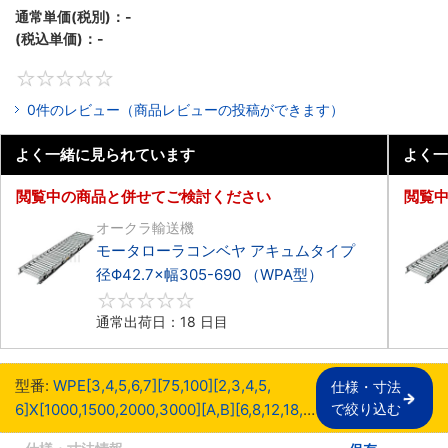
Φ42.7×幅305-690 （WPE型）
通常単価(税別)：
-
(税込単価)：
-
0
0件のレビュー（商品レビューの投稿ができます）
よく一緒に見られています
よく一
閲覧中の商品と併せてご検討ください
閲覧
オークラ輸送機
モータローラコンベヤ アキュムタイプ
径Φ42.7×幅305-690 （WPA型）
0
通常出荷日：18 日目
型番:
WPE[3,​4,​5,​6,​7][75,​100][2,​3,​4,​5,​
仕様・寸法

6]X[1000,​1500,​2000,​3000][A,​B][6,​8,​12,​18,​
で絞り込む
26,​37]-[X1,​Z5]