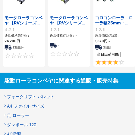
モータローラコンベ
モータローラコンベ
コロコンローラ ロ
ヤ 【RVシリーズ】
ヤ 【RVシリーズ】
ーラ幅25mm・
－アルミフレーム筐
ウレタンローラタイ
50mmタイプ
ミスミ
ミスミ
ミスミ
体/AC電源タイプ－
プ－アルミフレーム
-
通常価格(税別)：
通常価格(税別)：
通常価格(税別)：
筐体/AC電源タイプ
24,200円
1,570円
～
－
-
13日目～
3日目
0
当日出荷可能
0
駆動ローラコンベヤに関連する通販・販売特集
フォークリフト パレット
A4 ファイル サイズ
足 ローラー
ダンボール 120
AC電源