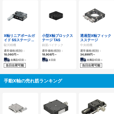
X軸リニアボールガ
小型X軸ブロックス
透過型X軸フィック
イド SSステージ 低
テージ TAS
スステージ
温黒色クロムメッキ
駿河精機
鍋屋バイテック
中央精機
（BSB16）
通常価格(税別)：
通常価格(税別)：
通常価格(税別)：
18,060
円
～
18,908
円
～
34,899
円
～
在庫品1日目～
4
日目
在庫品1日目～
当日出荷可能
当日出荷可能
手動X軸の売れ筋ランキング