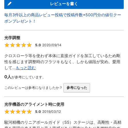
レビューを書く
毎月3件以上の商品レビュー投稿で投稿件数×500円分の値引クー
ポンプレゼント！
光学調整
5.0
2020/09/14
5
クロスローラ等を使わず本体に直接ガイドを加工しているため剛
性を感じます調整時のフラツキもなく、しかも値段が安め。愛用
して...
もっと読む
0人
が参考にしています。
このレビューは参考になりましたか？
参考になった
光学機器のアライメント時に使用
5.0
2019/03/12
5
駿河精機のリニアボールガイド（SS）ステージは、高剛性・高精