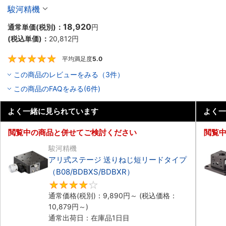
ッキ（BSS/BSL）
駿河精機
18,920
通常単価(税別)：
円
(税込単価)：
20,812
円
平均満足度
5.0
5
この商品のレビューをみる（3件）
この商品のFAQをみる(6件)
よく一緒に見られています
よく一
閲覧中の商品と併せてご検討ください
閲覧
駿河精機
アリ式ステージ 送りねじ短リードタイプ
（B08/BDBXS/BDBXR）
4
通常価格(税別)：
9,890
円
～
(税込価格：
10,879
円
～)
通常出荷日：在庫品1日目