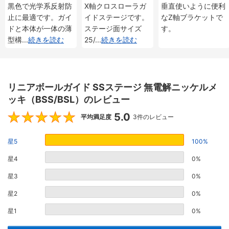
（BSB16）
黒色で光学系反射防
X軸クロスローラガ
垂直使いように便利
止に最適です。ガイ
イドステージです。
なZ軸ブラケットで
ドと本体が一体の薄
ステージ面サイズ
す。
型構
...
続きを読む
25/
...
続きを読む
リニアボールガイド SSステージ 無電解ニッケルメ
ッキ（BSS/BSL）のレビュー
5.0
5
平均満足度
3件のレビュー
星5
100%
星4
0%
星3
0%
星2
0%
星1
0%