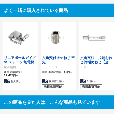
よく一緒に購入されている商品
リニアボールガイド
六角穴付止めねじ 平
六角支柱－片端おね
SSステージ 無電解
先
じ片端めねじ【全長
ニッケルメッキ
公差バラつき保証タ
駿河精機
ＳＵＮＣＯ
ミスミ
(BSS26)
イプ・標準タイプ】
通常価格(税別)：
通常価格(税別)：
45
円
～
29,412
円
～
お見積り
在庫品1日目～
2日目～
当日出荷可能
当日出荷可能
この商品を見た人は、こんな商品も見ています