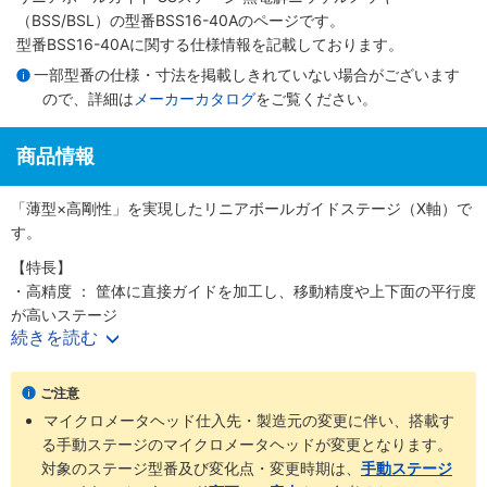
（BSS/BSL）
の型番BSS16-40Aのページです。
型番BSS16-40Aに関する仕様情報を記載しております。
一部型番の仕様・寸法を掲載しきれていない場合がございます
ので、詳細は
メーカーカタログ
をご覧ください。
商品情報
「薄型×高剛性」を実現したリニアボールガイドステージ（X軸）で
す。
【特長】
・高精度 ： 筐体に直接ガイドを加工し、移動精度や上下面の平行度
が高いステージ
続きを読む
・薄 型 ： 案内ガイド一体構造で薄型を実現
・サイズ ： BSSシリーズは□25/□40/□50/□60/□70/□80、
BSL（ロングストローク仕様）は40×80/60×120のサイズをご用意
ご注意
・低価格 ： 独自の生産方式により、コストダウンを実現
マイクロメータヘッド仕入先・製造元の変更に伴い、搭載す
【豊富な送りオプション】
る手動ステージのマイクロメータヘッドが変更となります。
・より微細な位置決めをしたい ： 粗微動マイクロメータ
対象のステージ型番及び変化点・変更時期は、
手動ステージ