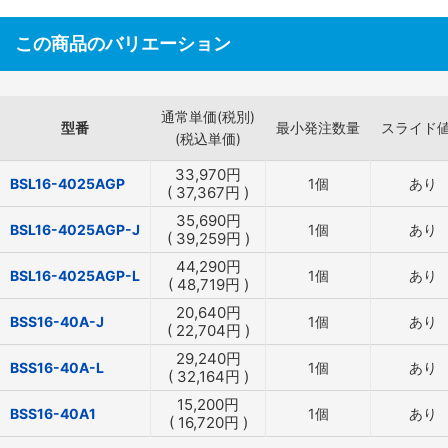
この商品のバリエーション
通常単価(税別)
型番
最小発注数量
スライド
(税込単価)
33,970
円
BSL16-4025AGP
1個
あり
(
37,367
円
)
35,690
円
BSL16-4025AGP-J
1個
あり
(
39,259
円
)
44,290
円
BSL16-4025AGP-L
1個
あり
(
48,719
円
)
20,640
円
BSS16-40A-J
1個
あり
(
22,704
円
)
29,240
円
BSS16-40A-L
1個
あり
(
32,164
円
)
15,200
円
BSS16-40A1
1個
あり
(
16,720
円
)