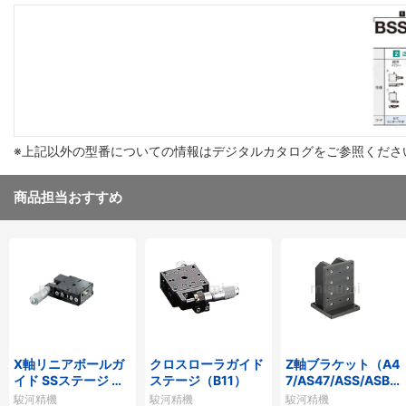
※上記以外の型番についての情報はデジタルカタログをご参照くださ
商品担当おすすめ
X軸リニアボールガ
クロスローラガイド
Z軸ブラケット（A4
イド SSステージ 低
ステージ（B11）
7/AS47/ASS/ASB/A
温黒色クロムメッキ
ZT）
駿河精機
駿河精機
駿河精機