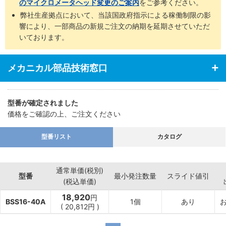
（最小読取0.5μm）、デジマチックマイクロメータ（最小表示
のマイクロメータヘッド変更のご案内
をご参考ください。
1μm）
弊社生産拠点において、当該国政府指示による稼働制限の影
・送りピッチを変更・コストダウンしたい： 送りねじ_つまみ（P＝
響により、一部商品の新規ご注文の納期を延期させていただ
0.25/0.5/1.0から選択可能）
いております。
・誤操作を防止＆省スペースにしたい ： 送りねじ_六角レンチ
（P＝0.25/0.5から選択可能）
メカニカル部品技術窓口
【豊富なクランプオプション】
・クランプ時のズレを軽減したい ： ディスククランプ
・保持力を向上させたい ： 対向クランプ
・操作・固定を一方向から行いたい ： 操作側クランプ
型番が確定されました
価格をご確認の上、ご注文ください
型番リスト
カタログ
通常単価(税別)
型番
最小発注数量
スライド値引
(税込単価)
18,920
円
BSS16-40A
1個
あり
(
20,812
円
)