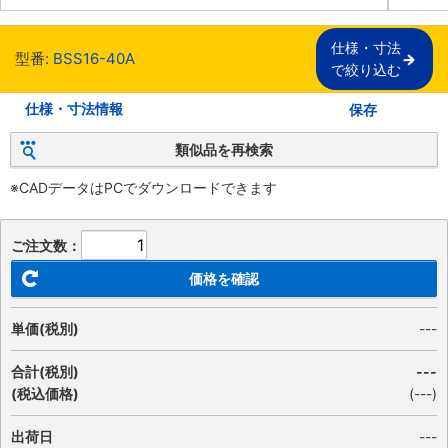
仕様・寸法

型番:
BSS16-40A
で絞り込む
仕様・寸法情報
保存
類似品を再検索
※CADデータはPCでダウンロードできます
ご注文数：
価格を確認
単価(税別)
---
合計(税別)
---
(税込価格)
(
---
)
出荷日
---