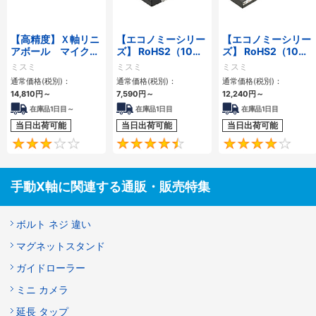
【高精度】Ｘ軸リニ
【エコノミーシリー
【エコノミーシリー
アボール マイクロ
ズ】 RoHS2（10物
ズ】 RoHS2（10物
メータヘッド/送り
質）対応 X軸 アリ溝
質）対応 X軸 アリ溝
ミスミ
ミスミ
ミスミ
ねじ/デジタル・粗
送りねじ式
ラック＆ピニオン式
通常価格(税別)：
通常価格(税別)：
通常価格(税別)：
微動マイクロメータ
ロング
14,810
円
～
7,590
円
～
12,240
円
～
ヘッド
在庫品1日目～
在庫品1日目
在庫品1日目
当日出荷可能
当日出荷可能
当日出荷可能
3
4.7
手動X軸に関連する通販・販売特集
ボルト ネジ 違い
マグネットスタンド
ガイドローラー
ミニ カメラ
延長 タップ