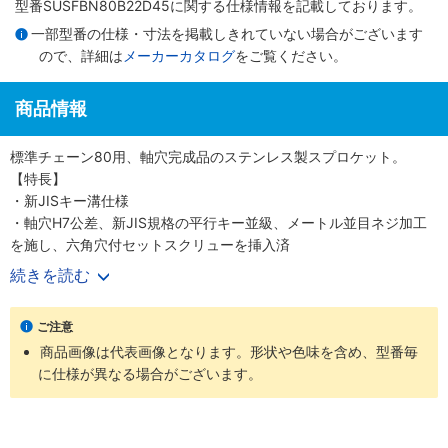
型番SUSFBN80B22D45に関する仕様情報を記載しております。
一部型番の仕様・寸法を掲載しきれていない場合がございます
ので、詳細は
メーカーカタログ
をご覧ください。
商品情報
標準チェーン80用、軸穴完成品のステンレス製スプロケット。
【特長】
・新JISキー溝仕様
・軸穴H7公差、新JIS規格の平行キー並級、メートル並目ネジ加工
を施し、六角穴付セットスクリューを挿入済
・ステンレスGB304
続きを読む
【用途】
・屋外の伝動装置
ご注意
・水または蒸気の掛かるところ、高温、低温の雰囲気
商品画像は代表画像となります。形状や色味を含め、型番毎
に仕様が異なる場合がございます。