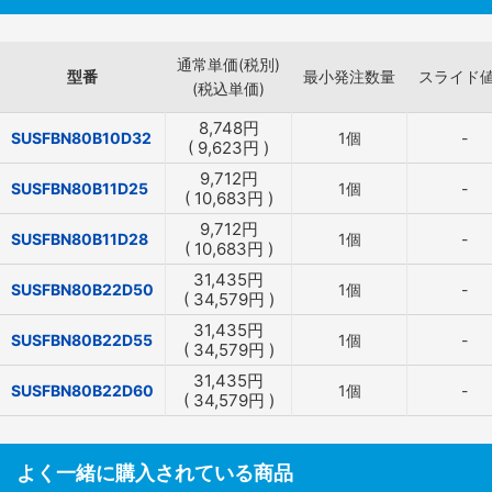
通常単価(税別)
型番
最小発注数量
スライド
(税込単価)
8,748
円
SUSFBN80B10D32
1個
-
(
9,623
円
)
9,712
円
SUSFBN80B11D25
1個
-
(
10,683
円
)
9,712
円
SUSFBN80B11D28
1個
-
(
10,683
円
)
31,435
円
SUSFBN80B22D50
1個
-
(
34,579
円
)
31,435
円
SUSFBN80B22D55
1個
-
(
34,579
円
)
31,435
円
SUSFBN80B22D60
1個
-
(
34,579
円
)
よく一緒に購入されている商品