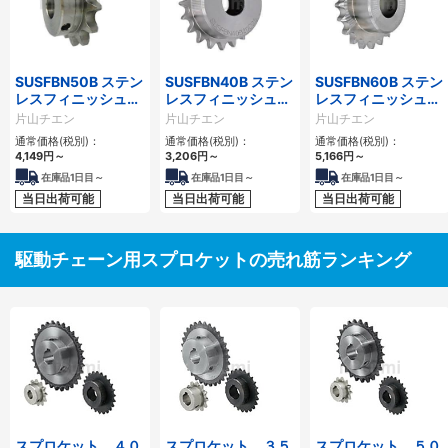
SUSFBN50B ステン
SUSFBN40B ステン
SUSFBN60B ステン
レスフィニッシュド
レスフィニッシュド
レスフィニッシュド
ボアスプロケット
ボアスプロケット
ボアスプロケット
片山チエン
片山チエン
片山チエン
通常価格(税別)：
通常価格(税別)：
通常価格(税別)：
4,149
円
～
3,206
円
～
5,166
円
～
在庫品1日目～
在庫品1日目～
在庫品1日目～
当日出荷可能
当日出荷可能
当日出荷可能
駆動チェーン用スプロケットの売れ筋ランキング
スプロケット ４０
スプロケット ３５
スプロケット ５０