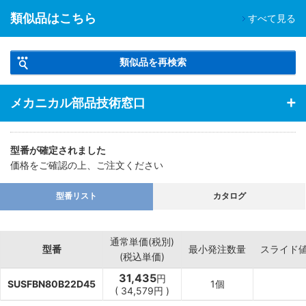
類似品はこちら
すべて見る
類似品を再検索
メカニカル部品技術窓口
型番が確定されました
価格をご確認の上、ご注文ください
型番リスト
カタログ
通常単価(税別)
型番
最小発注数量
スライド
(税込単価)
31,435
円
SUSFBN80B22D45
1個
(
34,579
円
)