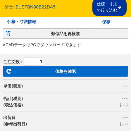
仕様・寸法

型番:
SUSFBN80B22D45
で絞り込む
仕様・寸法情報
保存
類似品を再検索
※CADデータはPCでダウンロードできます
ご注文数：
価格を確認
単価(税別)
---
合計(税別)
---
(税込価格)
(
---
)
出荷日
---
(参考出荷日)
(---)