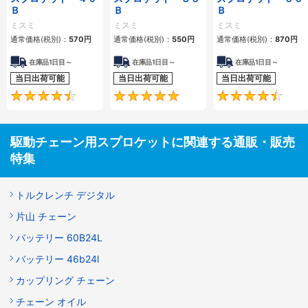
Ｂ
Ｂ
Ｂ
ミスミ
ミスミ
ミスミ
通常価格(税別)：
570
円
通常価格(税別)：
550
円
通常価格(税別)：
870
円
在庫品1日目～
在庫品1日目～
在庫品1日目～
当日出荷可能
当日出荷可能
当日出荷可能
4.5
4.8
駆動チェーン用スプロケットに関連する通販・販売
特集
トルクレンチ デジタル
片山 チェーン
バッテリー 60B24L
バッテリー 46b24l
カップリング チェーン
チェーン オイル