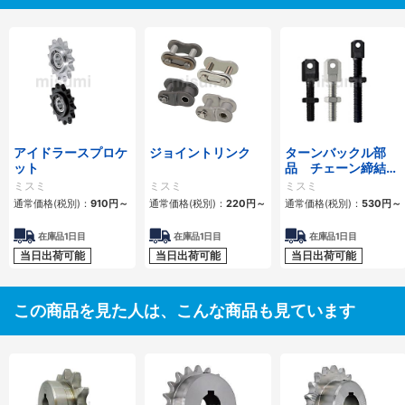
アイドラースプロケ
ジョイントリンク
ターンバックル部
ット
品 チェーン締結
用 スタンダードタ
ミスミ
ミスミ
ミスミ
イプ・ロングタイプ
通常価格(税別)：
910
円
～
通常価格(税別)：
220
円
～
通常価格(税別)：
530
円
～
在庫品1日目
在庫品1日目
在庫品1日目
当日出荷可能
当日出荷可能
当日出荷可能
この商品を見た人は、こんな商品も見ています