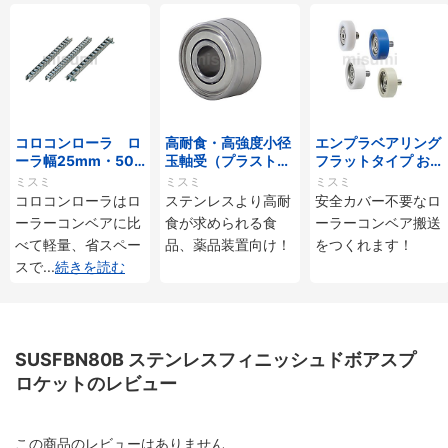
コロコンローラ ロ
高耐食・高強度小径
エンプラベアリング
ーラ幅25mm・50
玉軸受（プラストロ
フラットタイプ おね
mmタイプ
ベアリング）
じ付
ミスミ
ミスミ
ミスミ
コロコンローラはロ
ステンレスより高耐
安全カバー不要なロ
ーラーコンベアに比
食が求められる食
ーラーコンベア搬送
べて軽量、省スペー
品、薬品装置向け！
をつくれます！
スで
...
続きを読む
SUSFBN80B ステンレスフィニッシュドボアスプ
ロケットのレビュー
この商品のレビューはありません