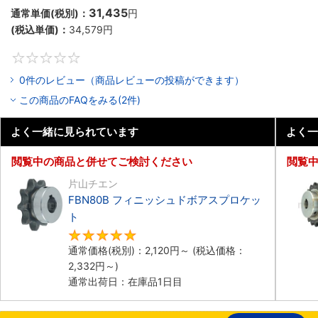
31,435
通常単価(税別)：
円
(税込単価)：
34,579
円
0
0件のレビュー（商品レビューの投稿ができます）
この商品のFAQをみる(2件)
よく一緒に見られています
よく一
閲覧中の商品と併せてご検討ください
閲覧
片山チエン
FBN80B フィニッシュドボアスプロケッ
ト
5
通常価格(税別)：
2,120
円
～
(税込価格：
2,332
円
～)
通常出荷日：在庫品1日目