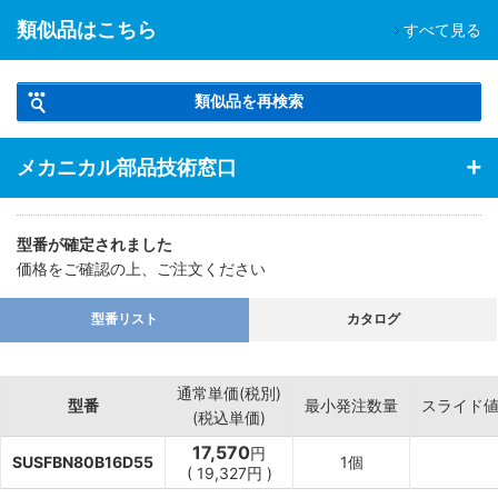
類似品はこちら
すべて見る
類似品を再検索
メカニカル部品技術窓口
型番が確定されました
価格をご確認の上、ご注文ください
型番リスト
カタログ
通常単価(税別)
型番
最小発注数量
スライド
(税込単価)
17,570
円
SUSFBN80B16D55
1個
(
19,327
円
)