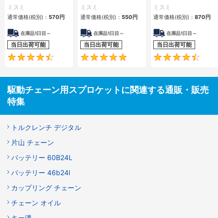
ミスミ
ミスミ
ミスミ
通常価格(税別)：
570
円
通常価格(税別)：
550
円
通常価格(税別)：
870
円
在庫品1日目～
在庫品1日目～
在庫品1日目～
当日出荷可能
当日出荷可能
当日出荷可能
4.5
4.8
駆動チェーン用スプロケットに関連する通販・販売
特集
トルクレンチ デジタル
片山 チェーン
バッテリー 60B24L
バッテリー 46b24l
カップリング チェーン
チェーン オイル
キー溝