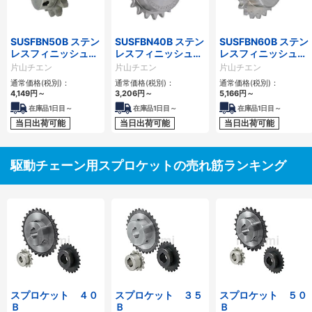
SUSFBN50B ステン
SUSFBN40B ステン
SUSFBN60B ステン
レスフィニッシュド
レスフィニッシュド
レスフィニッシュド
ボアスプロケット
ボアスプロケット
ボアスプロケット
片山チエン
片山チエン
片山チエン
通常価格(税別)：
通常価格(税別)：
通常価格(税別)：
4,149
円
～
3,206
円
～
5,166
円
～
在庫品1日目～
在庫品1日目～
在庫品1日目～
当日出荷可能
当日出荷可能
当日出荷可能
駆動チェーン用スプロケットの売れ筋ランキング
スプロケット ４０
スプロケット ３５
スプロケット ５０
Ｂ
Ｂ
Ｂ