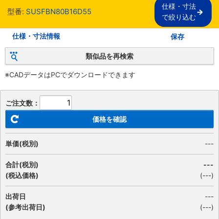
仕様・寸法

型番:
SUSFBN80B16D55
で絞り込む
仕様・寸法情報
保存
類似品を再検索
※CADデータはPCでダウンロードできます
ご注文数：
価格を確認
単価(税別)
---
合計(税別)
---
(税込価格)
(
---
)
出荷日
---
(参考出荷日)
(---)