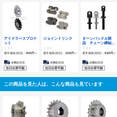
アイドラースプロケ
ジョイントリンク
ターンバックル部
ット
品 チェーン締結
用 スタンダードタ
ミスミ
ミスミ
ミスミ
イプ・ロングタイプ
通常価格(税別)：
910
円
～
通常価格(税別)：
220
円
～
通常価格(税別)：
530
円
～
在庫品1日目
在庫品1日目
在庫品1日目
当日出荷可能
当日出荷可能
当日出荷可能
この商品を見た人は、こんな商品も見ています