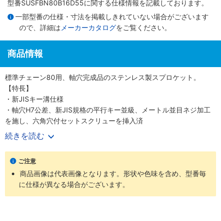
型番SUSFBN80B16D55に関する仕様情報を記載しております。
一部型番の仕様・寸法を掲載しきれていない場合がございます
ので、詳細は
メーカーカタログ
をご覧ください。
商品情報
標準チェーン80用、軸穴完成品のステンレス製スプロケット。
【特長】
・新JISキー溝仕様
・軸穴H7公差、新JIS規格の平行キー並級、メートル並目ネジ加工
を施し、六角穴付セットスクリューを挿入済
・ステンレスGB304
続きを読む
【用途】
・屋外の伝動装置
ご注意
・水または蒸気の掛かるところ、高温、低温の雰囲気
商品画像は代表画像となります。形状や色味を含め、型番毎
に仕様が異なる場合がございます。