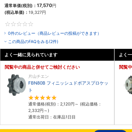
17,570
通常単価(税別)：
円
(税込単価)：
19,327
円
0
0件のレビュー（商品レビューの投稿ができます）
この商品のFAQをみる(2件)
よく一緒に見られています
よく一
閲覧中の商品と併せてご検討ください
閲覧
片山チエン
FBN80B フィニッシュドボアスプロケッ
ト
5
通常価格(税別)：
2,120
円
～
(税込価格：
2,332
円
～)
通常出荷日：在庫品1日目