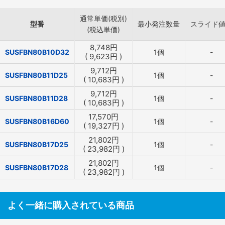
通常単価(税別)
型番
最小発注数量
スライド
(税込単価)
8,748
円
SUSFBN80B10D32
1個
-
(
9,623
円
)
9,712
円
SUSFBN80B11D25
1個
-
(
10,683
円
)
9,712
円
SUSFBN80B11D28
1個
-
(
10,683
円
)
17,570
円
SUSFBN80B16D60
1個
-
(
19,327
円
)
21,802
円
SUSFBN80B17D25
1個
-
(
23,982
円
)
21,802
円
SUSFBN80B17D28
1個
-
(
23,982
円
)
よく一緒に購入されている商品