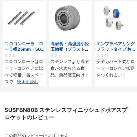
コロコンローラ ロ
高耐食・高強度小径
エンプラベアリング
ーラ幅25mm・50
玉軸受（プラストロ
フラットタイプ おね
mmタイプ
ベアリング）
じ付
ミスミ
ミスミ
ミスミ
コロコンローラはロ
ステンレスより高耐
安全カバー不要なロ
ーラーコンベアに比
食が求められる食
ーラーコンベア搬送
べて軽量、省スペー
品、薬品装置向け！
をつくれます！
スで
...
続きを読む
SUSFBN80B ステンレスフィニッシュドボアスプ
ロケットのレビュー
この商品のレビューはありません