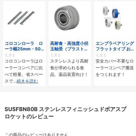
コロコンローラ ロ
高耐食・高強度小径
エンプラベアリング
ーラ幅25mm・50
玉軸受（プラストロ
フラットタイプ おね
mmタイプ
ベアリング）
じ付
ミスミ
ミスミ
ミスミ
コロコンローラはロ
ステンレスより高耐
安全カバー不要なロ
ーラーコンベアに比
食が求められる食
ーラーコンベア搬送
べて軽量、省スペー
品、薬品装置向け！
をつくれます！
スで
...
続きを読む
SUSFBN80B ステンレスフィニッシュドボアスプ
ロケットのレビュー
この商品のレビューはありません