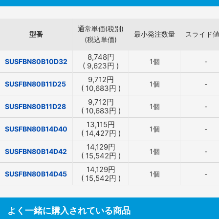
通常単価(税別)
型番
最小発注数量
スライド
(税込単価)
8,748
円
SUSFBN80B10D32
1個
-
(
9,623
円
)
9,712
円
SUSFBN80B11D25
1個
-
(
10,683
円
)
9,712
円
SUSFBN80B11D28
1個
-
(
10,683
円
)
13,115
円
SUSFBN80B14D40
1個
-
(
14,427
円
)
14,129
円
SUSFBN80B14D42
1個
-
(
15,542
円
)
14,129
円
SUSFBN80B14D45
1個
-
(
15,542
円
)
よく一緒に購入されている商品