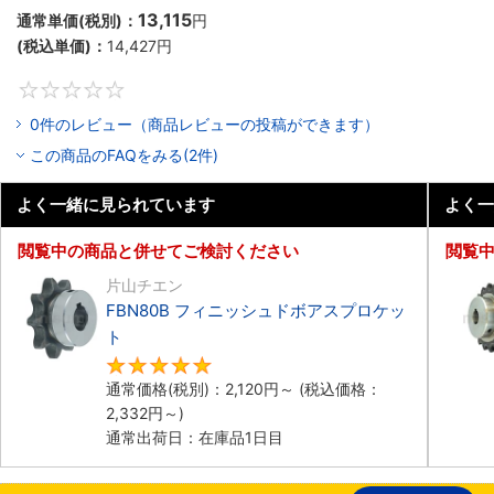
13,115
通常単価(税別)：
円
(税込単価)：
14,427
円
0
0件のレビュー（商品レビューの投稿ができます）
この商品のFAQをみる(2件)
よく一緒に見られています
よく一
閲覧中の商品と併せてご検討ください
閲覧
片山チエン
FBN80B フィニッシュドボアスプロケッ
ト
5
通常価格(税別)：
2,120
円
～
(税込価格：
2,332
円
～)
通常出荷日：在庫品1日目