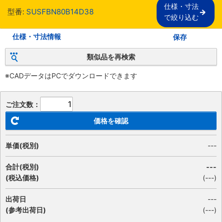
仕様・寸法

型番:
SUSFBN80B14D38
で絞り込む
仕様・寸法情報
保存
類似品を再検索
※CADデータはPCでダウンロードできます
ご注文数：
価格を確認
単価(税別)
---
合計(税別)
---
(税込価格)
(
---
)
出荷日
---
(参考出荷日)
(---)