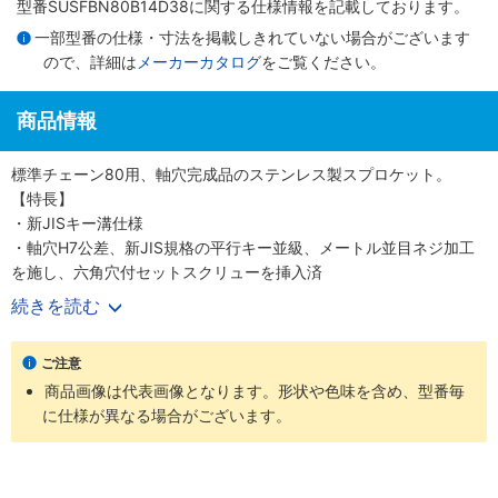
型番SUSFBN80B14D38に関する仕様情報を記載しております。
一部型番の仕様・寸法を掲載しきれていない場合がございます
ので、詳細は
メーカーカタログ
をご覧ください。
商品情報
標準チェーン80用、軸穴完成品のステンレス製スプロケット。
【特長】
・新JISキー溝仕様
・軸穴H7公差、新JIS規格の平行キー並級、メートル並目ネジ加工
を施し、六角穴付セットスクリューを挿入済
・ステンレスGB304
続きを読む
【用途】
・屋外の伝動装置
ご注意
・水または蒸気の掛かるところ、高温、低温の雰囲気
商品画像は代表画像となります。形状や色味を含め、型番毎
に仕様が異なる場合がございます。