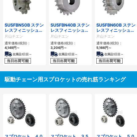
SUSFBN50B ステン
SUSFBN40B ステン
SUSFBN60B ステン
レスフィニッシュド
レスフィニッシュド
レスフィニッシュド
ボアスプロケット
ボアスプロケット
ボアスプロケット
片山チエン
片山チエン
片山チエン
通常価格(税別)：
通常価格(税別)：
通常価格(税別)：
4,149
円
～
3,206
円
～
5,166
円
～
在庫品1日目～
在庫品1日目～
在庫品1日目～
当日出荷可能
当日出荷可能
当日出荷可能
駆動チェーン用スプロケットの売れ筋ランキング
スプロケット ４０
スプロケット ３５
スプロケット ５０