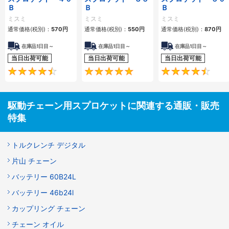
Ｂ
Ｂ
Ｂ
ミスミ
ミスミ
ミスミ
通常価格(税別)：
570
円
通常価格(税別)：
550
円
通常価格(税別)：
870
円
在庫品1日目～
在庫品1日目～
在庫品1日目～
当日出荷可能
当日出荷可能
当日出荷可能
4.5
4.8
駆動チェーン用スプロケットに関連する通販・販売
特集
トルクレンチ デジタル
片山 チェーン
バッテリー 60B24L
バッテリー 46b24l
カップリング チェーン
チェーン オイル