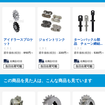
アイドラースプロケ
ジョイントリンク
ターンバックル部
ット
品 チェーン締結
用 スタンダードタ
ミスミ
ミスミ
ミスミ
イプ・ロングタイプ
通常価格(税別)：
910
円
～
通常価格(税別)：
220
円
～
通常価格(税別)：
530
円
～
在庫品1日目
在庫品1日目
在庫品1日目
当日出荷可能
当日出荷可能
当日出荷可能
この商品を見た人は、こんな商品も見ています