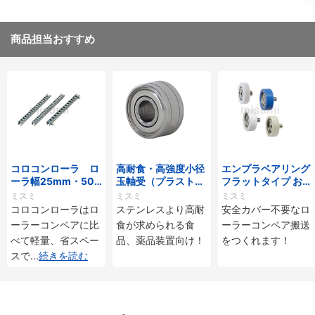
商品担当おすすめ
コロコンローラ ロ
高耐食・高強度小径
エンプラベアリング
ーラ幅25mm・50
玉軸受（プラストロ
フラットタイプ おね
mmタイプ
ベアリング）
じ付
ミスミ
ミスミ
ミスミ
コロコンローラはロ
ステンレスより高耐
安全カバー不要なロ
ーラーコンベアに比
食が求められる食
ーラーコンベア搬送
べて軽量、省スペー
品、薬品装置向け！
をつくれます！
スで
...
続きを読む