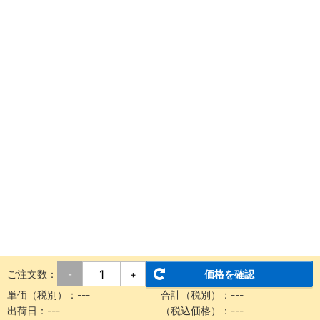
ご注文数：
価格を確認
-
+
単価（税別）：
---
合計（税別）：
---
出荷日：
---
（税込価格）：
---