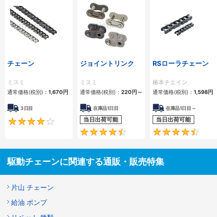
チェーン
ジョイントリンク
RSローラチェーン
ミスミ
ミスミ
椿本チエイン
通常価格(税別)：
1,670
円
通常価格(税別)：
220
円
～
通常価格(税別)：
1,598
円
3日目
在庫品1日目
在庫品1日目～
当日出荷可能
当日出荷可能
4.2
4.5
駆動チェーンに関連する通販・販売特集
片山 チェーン
給油 ポンプ