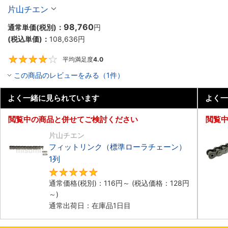
片山チエン
98,760
通常単価(税別)：
円
(税込単価)：
108,636
円
平均満足度
4.0
4
この商品のレビューをみる（1件）
よく一緒に見られています
よく一
閲覧中の商品と併せてご検討ください
閲覧
片山チエン
フィットリンク（標準ローラチェーン）
1列
4.8
通常価格(税別)：
116
円
～
(税込価格：
128
円
～)
通常出荷日：在庫品1日目