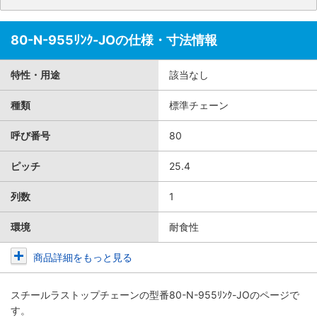
80-N-955ﾘﾝｸ-JOの仕様・寸法情報
特性・用途
該当なし
種類
標準チェーン
呼び番号
80
ピッチ
25.4
列数
1
環境
耐食性
商品詳細をもっと見る
スチールラストップチェーン
の型番80-N-955ﾘﾝｸ-JOのページで
す。