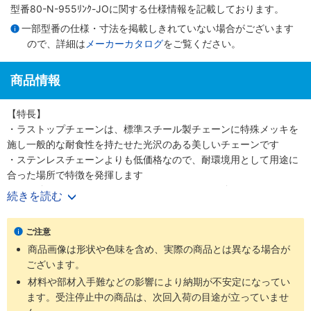
型番80-N-955ﾘﾝｸ-JOに関する仕様情報を記載しております。
一部型番の仕様・寸法を掲載しきれていない場合がございます
ので、詳細は
メーカーカタログ
をご覧ください。
商品情報
【特長】
・ラストップチェーンは、標準スチール製チェーンに特殊メッキを
施し一般的な耐食性を持たせた光沢のある美しいチェーンです
・ステンレスチェーンよりも低価格なので、耐環境用として用途に
合った場所で特徴を発揮します
・引張強さについてはステンレスチェーンよりも強いです
続きを読む
【用途】
・ラストップチェーンはほとんどのローラチェーン、ニバイピッチ
ご注意
等のアタッチメント付チェーンにも適用可能です
商品画像は形状や色味を含め、実際の商品とは異なる場合が
・耐環境用として軽い腐食環境にさらされる屋外使用に最適です
ございます。
材料や部材入手難などの影響により納期が不安定になってい
ます。受注停止中の商品は、次回入荷の目途が立っていませ