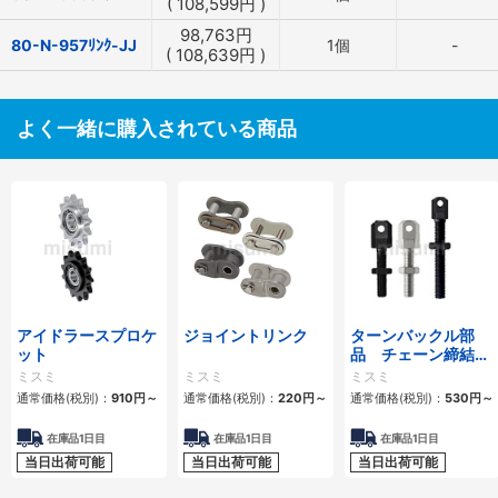
(
108,599
円
)
98,763
円
80-N-957ﾘﾝｸ-JJ
1個
-
(
108,639
円
)
よく一緒に購入されている商品
アイドラースプロケ
ジョイントリンク
ターンバックル部
ット
品 チェーン締結
用 スタンダードタ
ミスミ
ミスミ
ミスミ
イプ・ロングタイプ
通常価格(税別)：
910
円
～
通常価格(税別)：
220
円
～
通常価格(税別)：
530
円
～
在庫品1日目
在庫品1日目
在庫品1日目
当日出荷可能
当日出荷可能
当日出荷可能