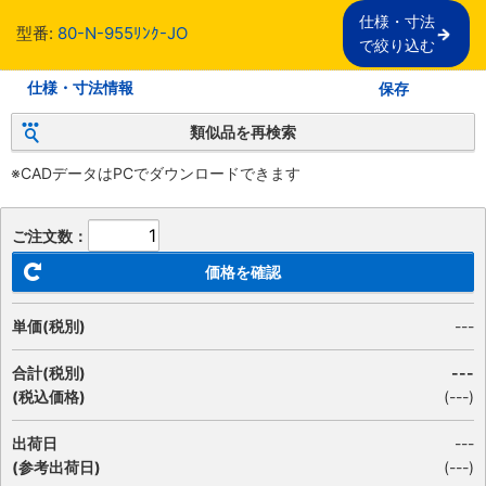
仕様・寸法

型番:
80-N-955ﾘﾝｸ-JO
で絞り込む
仕様・寸法情報
保存
類似品を再検索
※CADデータはPCでダウンロードできます
ご注文数：
価格を確認
単価(税別)
---
合計(税別)
---
(税込価格)
(
---
)
出荷日
---
(参考出荷日)
(---)