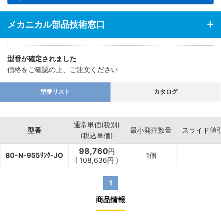
メカニカル部品技術窓口
型番が確定されました
価格をご確認の上、ご注文ください
型番リスト
カタログ
通常単価(税別)
型番
最小発注数量
スライド値
(税込単価)
98,760
円
80-N-955ﾘﾝｸ-JO
1個
(
108,636
円
)
1
商品情報