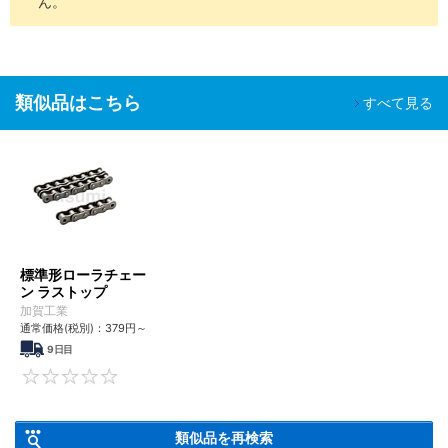
ん。
類似品はこちら
すべて見る
標準形ローラチェー
ン ラストップ
加賀工業
通常価格(税別)：
379
円
～
9日目
0
類似品を再検索