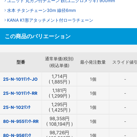
ユニット 丸カン付チエーン 鉄(ユニクロメッキ) 900mm
水本 チタンチェーン30m 線径6mm
KANA K1形アタッチメント付ローラチェーン
この商品のバリエーション
通常単価(税別)
型番
最小発注数量
スライド値
(税込単価)
1,714
円
25-N-101ﾘﾝｸ-JO
1個
-
(
1,885
円
)
1,181
円
25-N-101ﾘﾝｸ-RR
1個
-
(
1,299
円
)
1,295
円
25-N-102ﾘﾝｸ
1個
-
(
1,425
円
)
98,358
円
80-N-955ﾘﾝｸ-RR
1個
-
(
108,194
円
)
98,726
円
80-N-956ﾘﾝｸ
1個
-