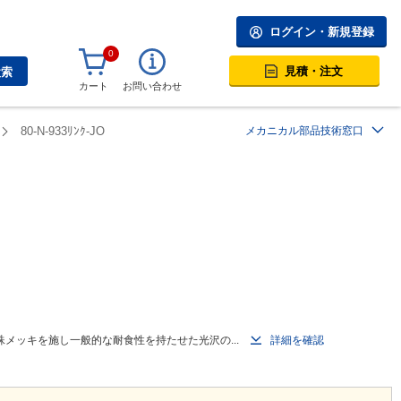
ログイン・新規登録
0
見積・注文
検索
カート
お問い合わせ
80-N-933ﾘﾝｸ-JO
メカニカル部品技術窓口
メッキを施し一般的な耐食性を持たせた光沢の...
詳細を確認