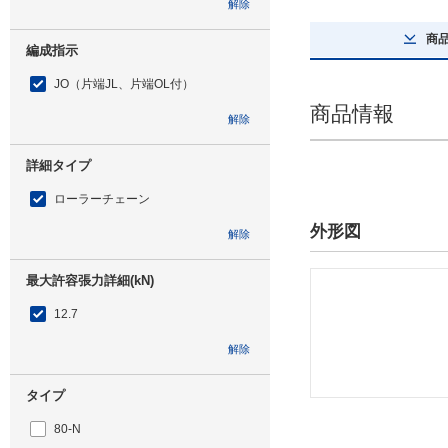
解除
商
編成指示
JO（片端JL、片端OL付）
商品情報
解除
詳細タイプ
ローラーチェーン
外形図
解除
最大許容張力詳細(kN)
12.7
解除
タイプ
80-N