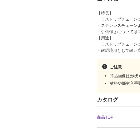
【特長】
・ラストップチェーン
・ステンレスチェーン
・引張強さについては
【用途】
・ラストップチェーン
・耐環境用として軽い
ご注意
商品画像は形状
材料や部材入手
カタログ
商品TOP