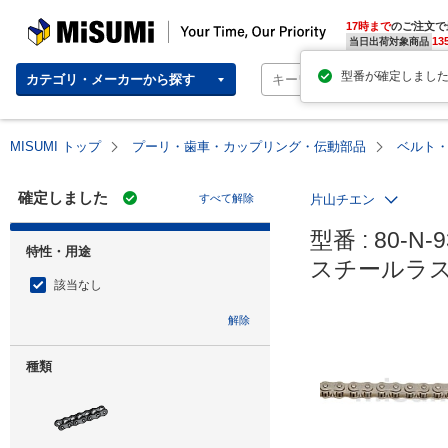
MISUMI | Your Time, Our Priority
17時まで
のご注文で
13
当日出荷対象商品
カテゴリ・メーカーから探す
MISUMI トップ
プーリ・歯車・カップリング・伝動部品
ベルト
確定しました
すべて解除
片山チエン
型番 : 80-N-9
特性・用途
スチールラ
該当なし
解除
種類