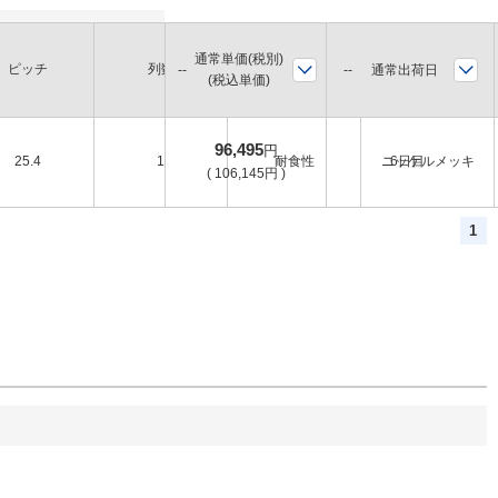
通常単価(税別)
ピッチ
列数
環境
表面処理
通常出荷日
(税込単価)
96,495
円
25.4
1
耐食性
ニッケルメッキ
6日目
(
106,145
円
)
1