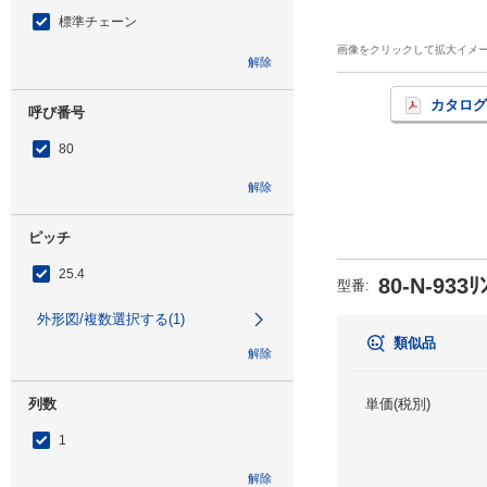
標準チェーン
画像をクリックして拡大イメ
解除
カタログ
呼び番号
80
解除
ピッチ
25.4
80-N-933ﾘ
型番
:
外形図/複数選択する(1)
類似品
解除
列数
単価(税別)
1
解除