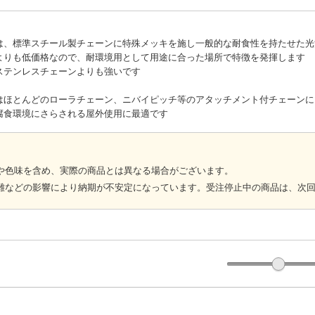
は、標準スチール製チェーンに特殊メッキを施し一般的な耐食性を持たせた光
よりも低価格なので、耐環境用として用途に合った場所で特徴を発揮します
ステンレスチェーンよりも強いです
はほとんどのローラチェーン、ニバイピッチ等のアタッチメント付チェーンに
腐食環境にさらされる屋外使用に最適です
や色味を含め、実際の商品とは異なる場合がございます。
難などの影響により納期が不安定になっています。受注停止中の商品は、次