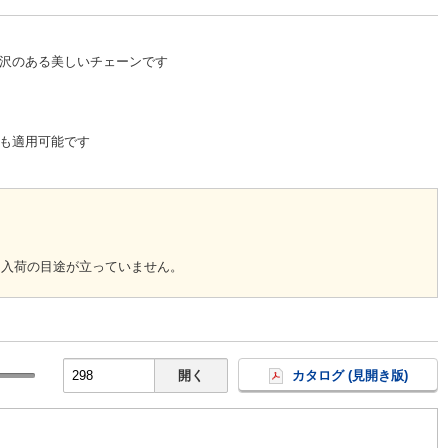
沢のある美しいチェーンです
も適用可能です
回入荷の目途が立っていません。
開く
カタログ (見開き版)