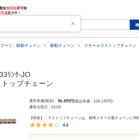
最短
当日出荷
5万点
拡大中！
・プーリ・駆動チェーン
駆動チェーン
スチールラストップチェーン
33ﾘﾝｸ-JO

ストップチェーン
通常単価(税別)
96,495
円
税込単価
106,145
円
通常出荷日：
6日目
【特長】・ラストップチェーンは、標準スチール製チェーンに特殊
4.0
4