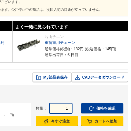
がございます。
います。受注停止中の商品は、次回入荷の目途が立っていません。
よく一緒に見られています
片山チエン
1列
重荷重用チェーン
通常価格(税別)：
132
円
(税込価格：
145
円
)
通常出荷日：6 日目
My部品表保存
CADデータダウンロード
数量：
価格を確認
-
円
)
今すぐ注文
カートへ追加