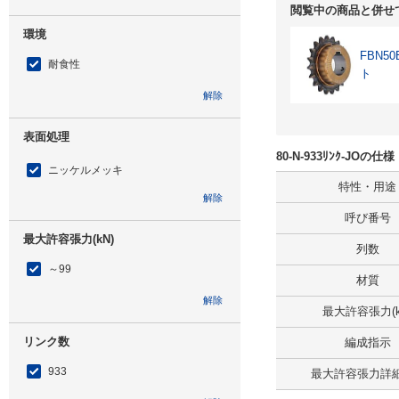
閲覧中の商品と併せ
環境
FBN
耐食性
ト
解除
表面処理
80-N-933ﾘﾝｸ-JOの
ニッケルメッキ
特性・用途
解除
呼び番号
最大許容張力(kN)
列数
～99
材質
解除
最大許容張力(k
リンク数
編成指示
933
最大許容張力詳細(