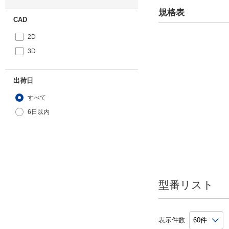
規格表
CAD
2D
3D
出荷日
すべて
6日以内
型番リスト
表示件数