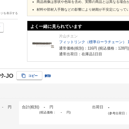
商品画像は形状や色味を含め、実際の商品とは異なる場合
材料や部材入手難などの影響により納期が不安定になって
ージを表示する
よく一緒に見られています
片山チエン
フィットリンク（標準ローラチェーン） 
通常価格(税別)：
116
円
(税込価格：
128
円
)
通常出荷日：在庫品1日目
ﾝｸ-JO
コピー
解除
-
円
合計(税別)
-
円
出荷日
-
(税込価格：
-
円
)
(参考出荷日：