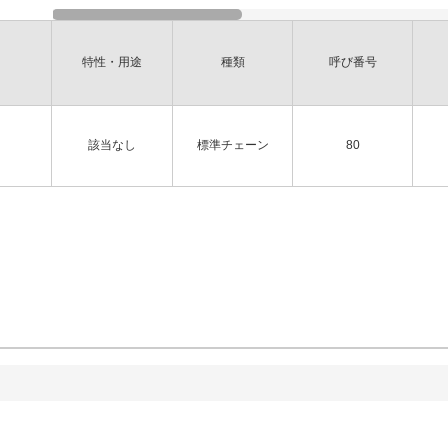
特性・用途
種類
呼び番号
該当なし
標準チェーン
80