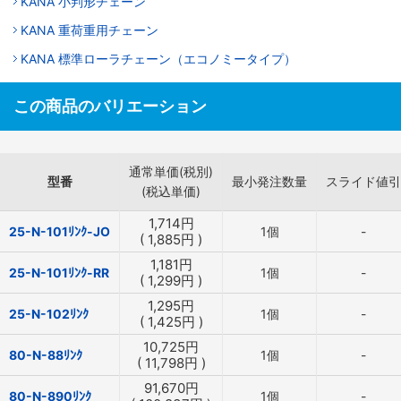
KANA 小判形チェーン
KANA 重荷重用チェーン
KANA 標準ローラチェーン（エコノミータイプ）
この商品のバリエーション
通常単価(税別)
型番
最小発注数量
スライド値引
(税込単価)
1,714
円
25-N-101ﾘﾝｸ-JO
1個
-
(
1,885
円
)
1,181
円
25-N-101ﾘﾝｸ-RR
1個
-
(
1,299
円
)
1,295
円
25-N-102ﾘﾝｸ
1個
-
(
1,425
円
)
10,725
円
80-N-88ﾘﾝｸ
1個
-
(
11,798
円
)
91,670
円
80-N-890ﾘﾝｸ
1個
-