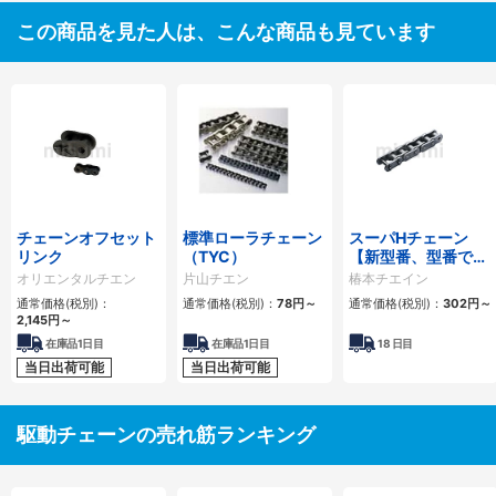
この商品を見た人は、こんな商品も見ています
チェーンオフセット
標準ローラチェーン
スーパHチェーン
リンク
（TYC）
【新型番、型番でリ
ンク数指定】
オリエンタルチエン
片山チエン
椿本チエイン
通常価格(税別)：
通常価格(税別)：
78
円
～
通常価格(税別)：
302
円
～
2,145
円
～
在庫品1日目
在庫品1日目
18
日目
当日出荷可能
当日出荷可能
駆動チェーンの売れ筋ランキング