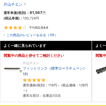
片山チエン
91,567
通常単価(税別)：
円
(税込単価)：
100,724
円
平均満足度
4.0
4
この商品のレビューをみる（1件）
よく一緒に見られています
よく一
閲覧中の商品と併せてご検討ください
閲覧
片山チエン
フィットリンク（標準ローラチェーン）
1列
4.8
通常価格(税別)：
116
円
～
(税込価格：
128
円
～)
通常出荷日：在庫品1日目