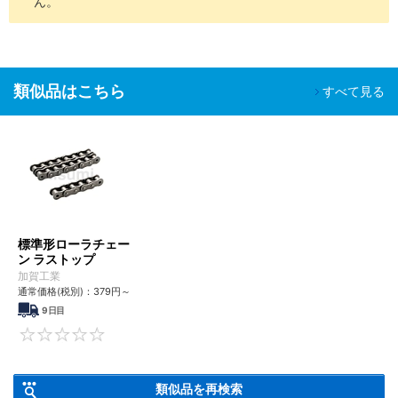
ん。
類似品はこちら
すべて見る
標準形ローラチェー
ン ラストップ
加賀工業
通常価格(税別)：
379
円
～
9日目
0
類似品を再検索