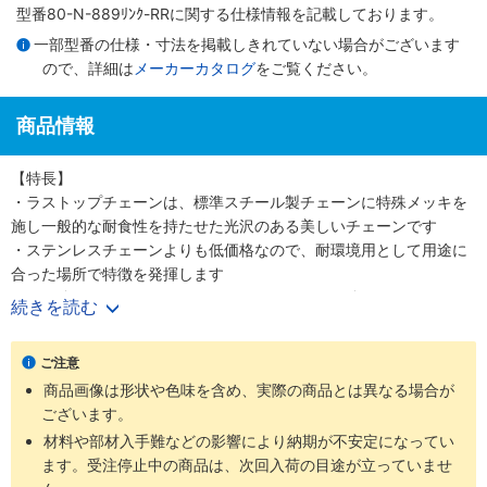
型番80-N-889ﾘﾝｸ-RRに関する仕様情報を記載しております。
一部型番の仕様・寸法を掲載しきれていない場合がございます
ので、詳細は
メーカーカタログ
をご覧ください。
商品情報
【特長】
・ラストップチェーンは、標準スチール製チェーンに特殊メッキを
施し一般的な耐食性を持たせた光沢のある美しいチェーンです
・ステンレスチェーンよりも低価格なので、耐環境用として用途に
合った場所で特徴を発揮します
・引張強さについてはステンレスチェーンよりも強いです
続きを読む
【用途】
・ラストップチェーンはほとんどのローラチェーン、ニバイピッチ
ご注意
等のアタッチメント付チェーンにも適用可能です
商品画像は形状や色味を含め、実際の商品とは異なる場合が
・耐環境用として軽い腐食環境にさらされる屋外使用に最適です
ございます。
材料や部材入手難などの影響により納期が不安定になってい
ます。受注停止中の商品は、次回入荷の目途が立っていませ