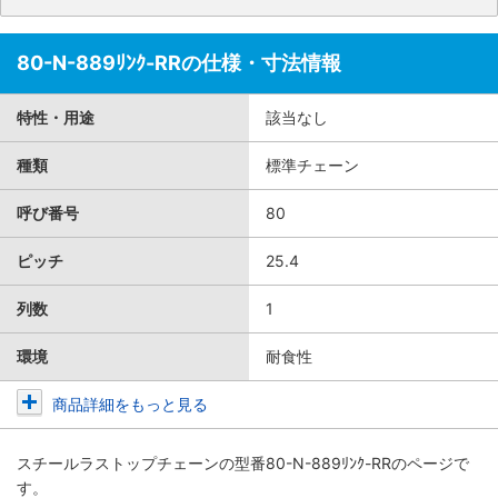
80-N-889ﾘﾝｸ-RRの仕様・寸法情報
特性・用途
該当なし
種類
標準チェーン
呼び番号
80
ピッチ
25.4
列数
1
環境
耐食性
商品詳細をもっと見る
スチールラストップチェーン
の型番80-N-889ﾘﾝｸ-RRのページで
す。