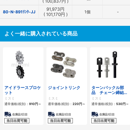
(
100,837
円
)
91,973
円
80-N-891ﾘﾝｸ-JJ
1個
-
(
101,170
円
)
よく一緒に購入されている商品
アイドラースプロケ
ジョイントリンク
ターンバックル部
ット
品 チェーン締結
用 スタンダードタ
ミスミ
ミスミ
ミスミ
イプ・ロングタイプ
通常価格(税別)：
910
円
～
通常価格(税別)：
220
円
～
通常価格(税別)：
530
円
～
在庫品1日目
在庫品1日目
在庫品1日目
当日出荷可能
当日出荷可能
当日出荷可能