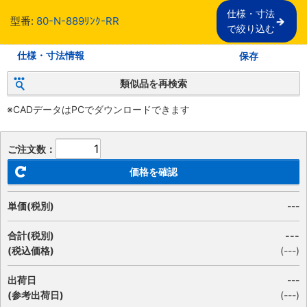
仕様・寸法

型番:
80-N-889ﾘﾝｸ-RR
で絞り込む
仕様・寸法情報
保存
類似品を再検索
※CADデータはPCでダウンロードできます
ご注文数：
価格を確認
単価(税別)
---
合計(税別)
---
(税込価格)
(
---
)
出荷日
---
(参考出荷日)
(---)