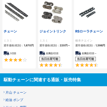
チェーン
ジョイントリンク
RSローラチェーン
ミスミ
ミスミ
椿本チエイン
通常価格(税別)：
1,670
円
通常価格(税別)：
220
円
～
通常価格(税別)：
1,598
円
3日目
在庫品1日目
在庫品1日目～
当日出荷可能
当日出荷可能
4.2
4.5
駆動チェーンに関連する通販・販売特集
片山 チェーン
給油 ポンプ