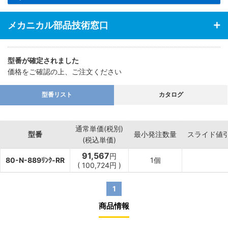
メカニカル部品技術窓口
型番が確定されました
価格をご確認の上、ご注文ください
型番リスト
カタログ
通常単価(税別)
型番
最小発注数量
スライド値
(税込単価)
91,567
円
80-N-889ﾘﾝｸ-RR
1個
(
100,724
円
)
1
商品情報