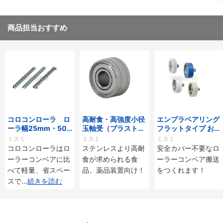
商品担当おすすめ
コロコンローラ ロ
高耐食・高強度小径
エンプラベアリング
ーラ幅25mm・50
玉軸受（プラストロ
フラットタイプ おね
mmタイプ
ベアリング）
じ付
ミスミ
ミスミ
ミスミ
コロコンローラはロ
ステンレスより高耐
安全カバー不要なロ
ーラーコンベアに比
食が求められる食
ーラーコンベア搬送
べて軽量、省スペー
品、薬品装置向け！
をつくれます！
スで
...
続きを読む