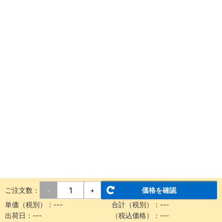
ご注文数：
価格を確認
-
+
単価（税別）：
---
合計（税別）：
---
出荷日：
---
（税込価格）：
---