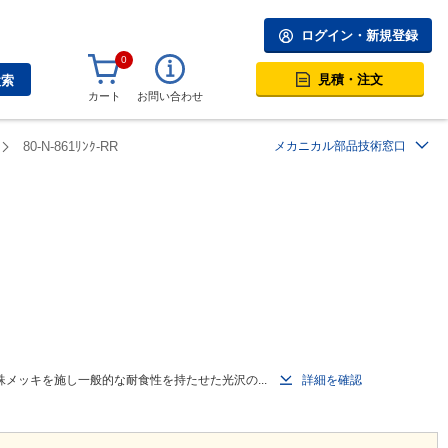
ログイン・新規登録
0
見積・注文
検索
カート
お問い合わせ
80-N-861ﾘﾝｸ-RR
メカニカル部品技術窓口
メッキを施し一般的な耐食性を持たせた光沢の...
詳細を確認