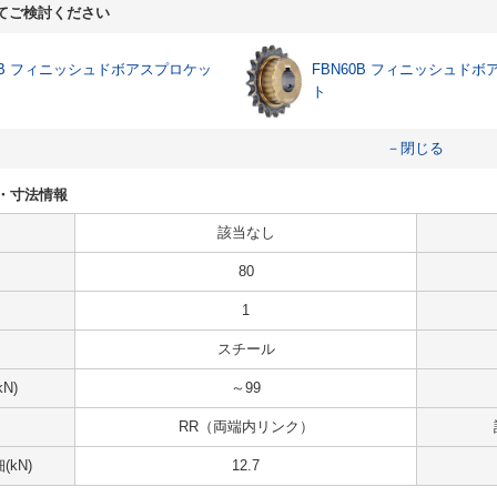
てご検討ください
50B フィニッシュドボアスプロケッ
FBN60B フィニッシュド
ト
－閉じる
仕様・寸法情報
該当なし
80
1
スチール
N)
～99
RR（両端内リンク）
kN)
12.7