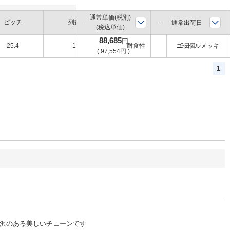
通常単価(税別)
ピッチ
列数
環境
表面処理
通常出荷日
(税込単価)
88,685
円
25.4
1
耐食性
ニッケルメッキ
6日目
(
97,554
円
)
1
沢のある美しいチェーンです