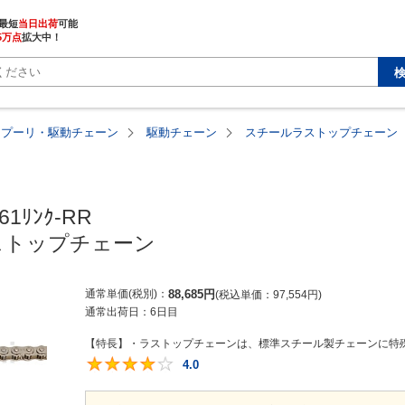
最短
当日出荷
5万点
拡大中！
・プーリ・駆動チェーン
駆動チェーン
スチールラストップチェーン
61ﾘﾝｸ-RR

ストップチェーン
通常単価(税別)
88,685
円
税込単価
97,554
円
通常出荷日：
6日目
【特長】・ラストップチェーンは、標準スチール製チェーンに特殊
4.0
4