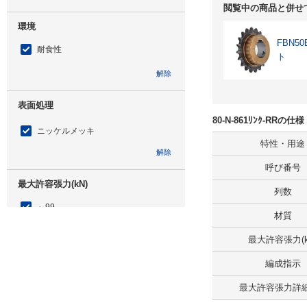
閲覧中の商品と併せ
環境
FBN
耐食性
ト
解除
表面処理
80-N-861ﾘﾝｸ-RRの
ニッケルメッキ
特性・用途
解除
呼び番号
最大許容張力(kN)
列数
～99
材質
解除
最大許容張力(k
リンク数
編成指示
861
最大許容張力詳細(