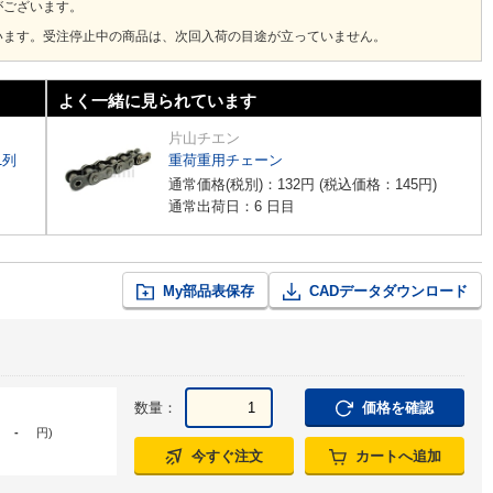
がございます。
います。受注停止中の商品は、次回入荷の目途が立っていません。
よく一緒に見られています
片山チエン
1列
重荷重用チェーン
通常価格(税別)：
132
円
(税込価格：
145
円
)
通常出荷日：6 日目
My部品表保存
CADデータダウンロード
数量：
価格を確認
-
円
)
今すぐ注文
カートへ追加