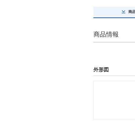
解除
商
編成指示
RR（両端内リンク）
商品情報
解除
詳細タイプ
ローラーチェーン
外形図
解除
最大許容張力詳細(kN)
12.7
解除
タイプ
80-N