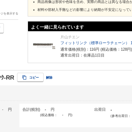
商品画像は形状や色味を含め、実際の商品とは異なる場合
材料や部材入手難などの影響により納期が不安定になって
ージを表示する
よく一緒に見られています
片山チエン
フィットリンク（標準ローラチェーン） 
通常価格(税別)：
116
円
(税込価格：
128
円
)
通常出荷日：在庫品1日目
ﾝｸ-RR
コピー
解除
-
円
合計(税別)
-
円
出荷日
-
(税込価格：
-
円
)
(参考出荷日：