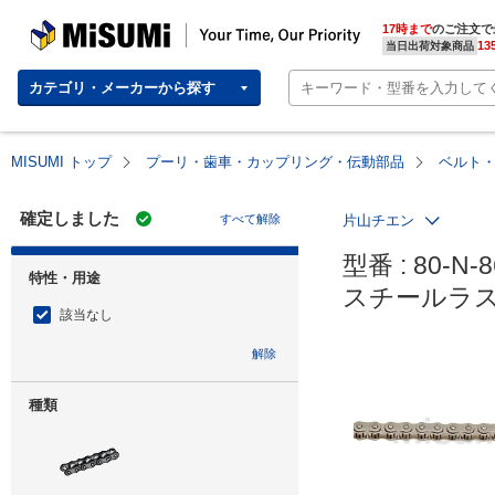
MISUMI | Your Time, Our Priority
17時まで
のご注文で
13
当日出荷対象商品
カテゴリ・メーカーから探す
MISUMI トップ
プーリ・歯車・カップリング・伝動部品
ベルト
確定しました
すべて解除
片山チエン
型番 : 80-N-8
特性・用途
スチールラ
該当なし
解除
種類