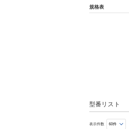
規格表
CAD
2D
3D
出荷日
すべて
6日以内
型番リスト
表示件数