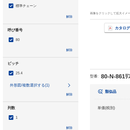
標準チェーン
画像をクリックして拡大イメ
解除
カタログ
呼び番号
80
解除
ピッチ
25.4
80-N-861ﾘ
型番
:
外形図/複数選択する(1)
類似品
解除
列数
単価(税別)
1
解除