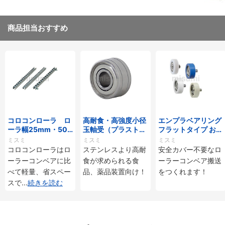
商品担当おすすめ
コロコンローラ ロ
高耐食・高強度小径
エンプラベアリング
ーラ幅25mm・50
玉軸受（プラストロ
フラットタイプ おね
mmタイプ
ベアリング）
じ付
ミスミ
ミスミ
ミスミ
コロコンローラはロ
ステンレスより高耐
安全カバー不要なロ
ーラーコンベアに比
食が求められる食
ーラーコンベア搬送
べて軽量、省スペー
品、薬品装置向け！
をつくれます！
スで
...
続きを読む