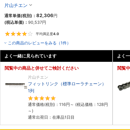
片山チエン
82,306
通常単価(税別)：
円
(税込単価)：
90,537
円
平均満足度
4.0
4
この商品のレビューをみる（1件）
よく一緒に見られています
よく一
閲覧中の商品と併せてご検討ください
閲覧
片山チエン
フィットリンク（標準ローラチェーン）
1列
4.8
通常価格(税別)：
116
円
～
(税込価格：
128
円
～)
通常出荷日：在庫品1日目