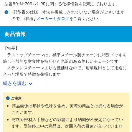
型番80-N-799ﾘﾝｸ-RRに関する仕様情報を記載しております。
一部型番の仕様・寸法を掲載しきれていない場合がございます
ので、詳細は
メーカーカタログ
をご覧ください。
商品情報
【特長】
・ラストップチェーンは、標準スチール製チェーンに特殊メッキを
施し一般的な耐食性を持たせた光沢のある美しいチェーンです
・ステンレスチェーンよりも低価格なので、耐環境用として用途に
合った場所で特徴を発揮します
・引張強さについてはステンレスチェーンよりも強いです
続きを読む
【用途】
・ラストップチェーンはほとんどのローラチェーン、ニバイピッチ
ご注意
等のアタッチメント付チェーンにも適用可能です
商品画像は形状や色味を含め、実際の商品とは異なる場合が
・耐環境用として軽い腐食環境にさらされる屋外使用に最適です
ございます。
材料や部材入手難などの影響により納期が不安定になってい
ます。受注停止中の商品は、次回入荷の目途が立っていませ