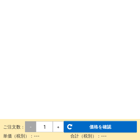
ご注文数：
価格を確認
-
+
単価（税別）：
---
合計（税別）：
---