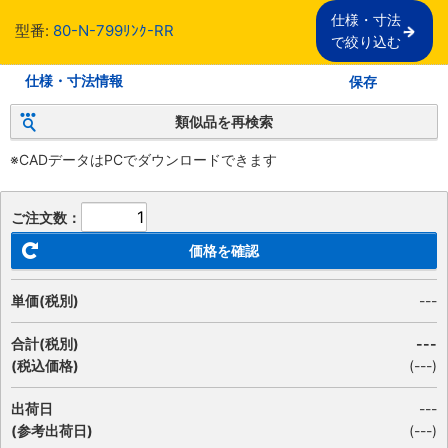
仕様・寸法

型番:
80-N-799ﾘﾝｸ-RR
で絞り込む
仕様・寸法情報
保存
類似品を再検索
※CADデータはPCでダウンロードできます
ご注文数：
価格を確認
単価(税別)
---
合計(税別)
---
(税込価格)
(
---
)
出荷日
---
(参考出荷日)
(---)