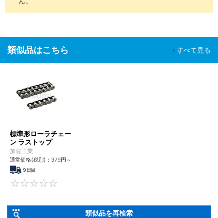
ん。
類似品はこちら
すべて見る
標準形ローラチェー
ン ラストップ
加賀工業
通常価格(税別)：
379
円
～
9日目
0
類似品を再検索