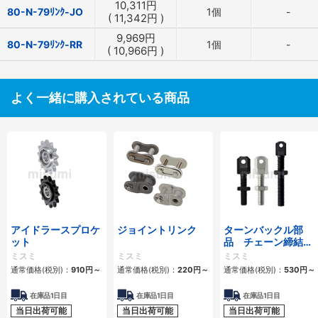
10,311
円
80-N-79ﾘﾝｸ-JO
1個
-
(
11,342
円
)
9,969
円
80-N-79ﾘﾝｸ-RR
1個
-
(
10,966
円
)
よく一緒に購入されている商品
アイドラースプロケ
ジョイントリンク
ターンバックル部
ット
品 チェーン締結
用 スタンダードタ
ミスミ
ミスミ
ミスミ
イプ・ロングタイプ
通常価格(税別)：
910
円
～
通常価格(税別)：
220
円
～
通常価格(税別)：
530
円
～
在庫品1日目
在庫品1日目
在庫品1日目
当日出荷可能
当日出荷可能
当日出荷可能