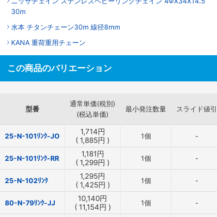
ニッサチェイン ステンレスヘビーリンクチェイン 4ΦX34X14.5
30m
水本 チタンチェーン30m 線径8mm
KANA 重荷重用チェーン
この商品のバリエーション
通常単価(税別)
型番
最小発注数量
スライド値引
(税込単価)
1,714
円
25-N-101ﾘﾝｸ-JO
1個
-
(
1,885
円
)
1,181
円
25-N-101ﾘﾝｸ-RR
1個
-
(
1,299
円
)
1,295
円
25-N-102ﾘﾝｸ
1個
-
(
1,425
円
)
10,140
円
80-N-79ﾘﾝｸ-JJ
1個
-
(
11,154
円
)