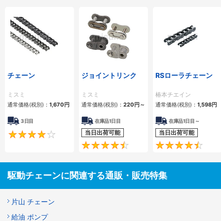
チェーン
ジョイントリンク
RSローラチェーン
ミスミ
ミスミ
椿本チエイン
通常価格(税別)：
1,670
円
通常価格(税別)：
220
円
～
通常価格(税別)：
1,598
円
3日目
在庫品1日目
在庫品1日目～
当日出荷可能
当日出荷可能
4.2
4.5
駆動チェーンに関連する通販・販売特集
片山 チェーン
給油 ポンプ