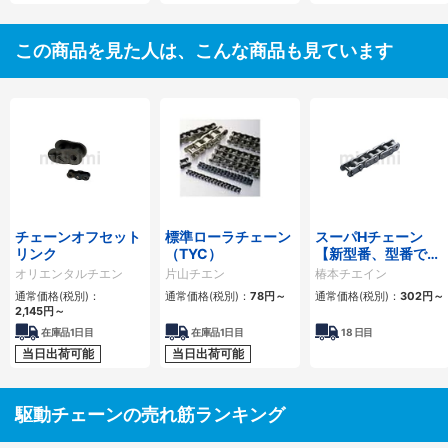
この商品を見た人は、こんな商品も見ています
チェーンオフセット
標準ローラチェーン
スーパHチェーン
リンク
（TYC）
【新型番、型番でリ
ンク数指定】
オリエンタルチエン
片山チエン
椿本チエイン
通常価格(税別)：
通常価格(税別)：
78
円
～
通常価格(税別)：
302
円
～
2,145
円
～
在庫品1日目
在庫品1日目
18
日目
当日出荷可能
当日出荷可能
駆動チェーンの売れ筋ランキング