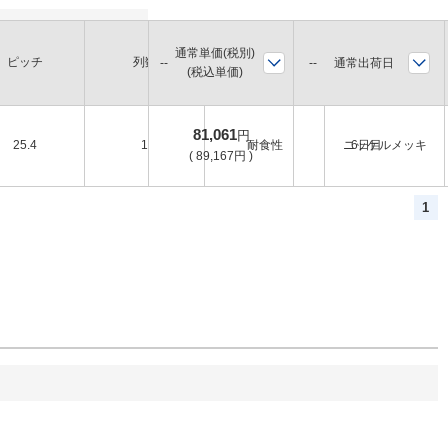
通常単価(税別)
ピッチ
列数
環境
表面処理
通常出荷日
(税込単価)
81,061
円
25.4
1
耐食性
ニッケルメッキ
6日目
(
89,167
円
)
1