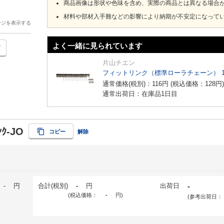
商品画像は形状や色味を含め、実際の商品とは異なる場合
材料や部材入手難などの影響により納期が不安定になって
ージを表示する
よく一緒に見られています
片山チエン
フィットリンク（標準ローラチェーン） 
通常価格(税別)：
116
円
(税込価格：
128
円
)
通常出荷日：在庫品1日目
ﾝｸ-JO
コピー
解除
-
円
合計(税別)
-
円
出荷日
-
(税込価格：
-
円
)
(参考出荷日：