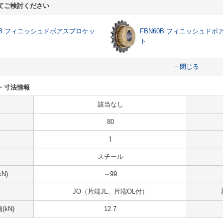
てご検討ください
50B フィニッシュドボアスプロケッ
FBN60B フィニッシュド
ト
－閉じる
仕様・寸法情報
該当なし
80
1
スチール
N)
～99
JO（片端JL、片端OL付）
kN)
12.7