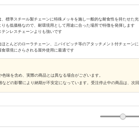
は、標準スチール製チェーンに特殊メッキを施し一般的な耐食性を持たせた光
よりも低価格なので、耐環境用として用途に合った場所で特徴を発揮します
ステンレスチェーンよりも強いです
はほとんどのローラチェーン、ニバイピッチ等のアタッチメント付チェーンに
腐食環境にさらされる屋外使用に最適です
や色味を含め、実際の商品とは異なる場合がございます。
難などの影響により納期が不安定になっています。受注停止中の商品は、次