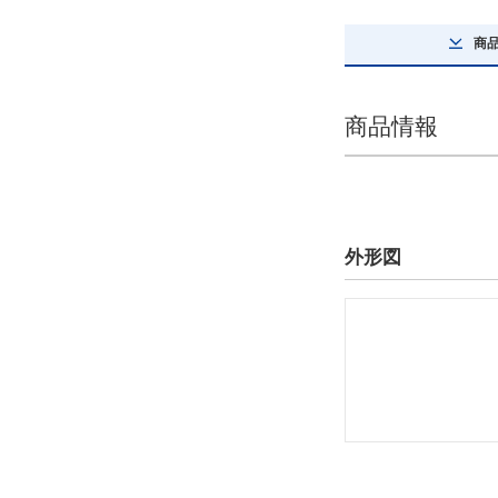
解除
商
編成指示
JO（片端JL、片端OL付）
商品情報
解除
詳細タイプ
ローラーチェーン
外形図
解除
最大許容張力詳細(kN)
12.7
解除
タイプ
80-N