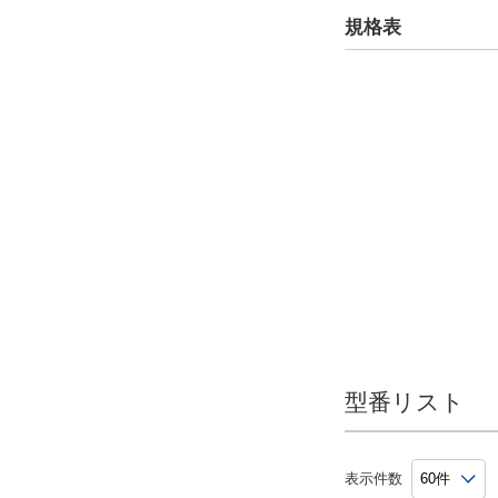
規格表
CAD
2D
3D
出荷日
すべて
6日以内
型番リスト
表示件数