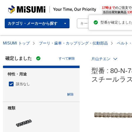
MISUMI | Your Time, Our Priority
17時まで
のご注文で
13
当日出荷対象商品
カテゴリ・メーカーから探す
MISUMI トップ
プーリ・歯車・カップリング・伝動部品
ベルト
確定しました
すべて解除
片山チエン
型番 : 80-N-7
特性・用途
スチールラ
該当なし
解除
種類