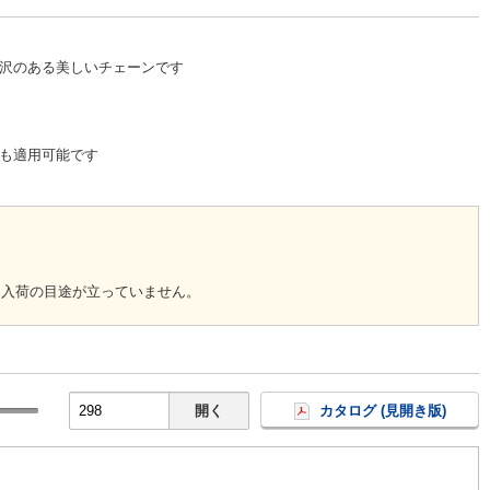
沢のある美しいチェーンです
も適用可能です
回入荷の目途が立っていません。
開く
カタログ (見開き版)