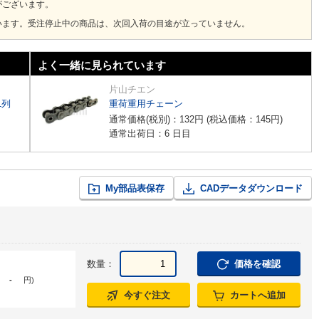
がございます。
います。受注停止中の商品は、次回入荷の目途が立っていません。
よく一緒に見られています
片山チエン
1列
重荷重用チェーン
通常価格(税別)：
132
円
(税込価格：
145
円
)
通常出荷日：6 日目
My部品表保存
CADデータダウンロード
数量：
価格を確認
-
円
)
今すぐ注文
カートへ追加