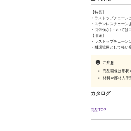
【特長】
・ラストップチェーン
・ステンレスチェーン
・引張強さについては
【用途】
・ラストップチェーン
・耐環境用として軽い
ご注意
商品画像は形状
材料や部材入手
カタログ
商品TOP