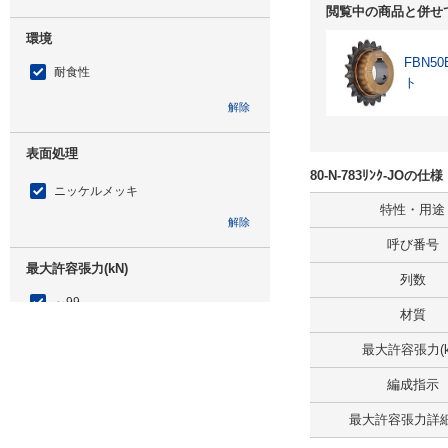
閲覧中の商品と併せ
環境
FBN
耐食性
ト
解除
表面処理
80-N-783ﾘﾝｸ-JOの
ニッケルメッキ
特性・用途
解除
呼び番号
最大許容張力(kN)
列数
～99
材質
解除
最大許容張力(k
リンク数
編成指示
783
最大許容張力詳細(