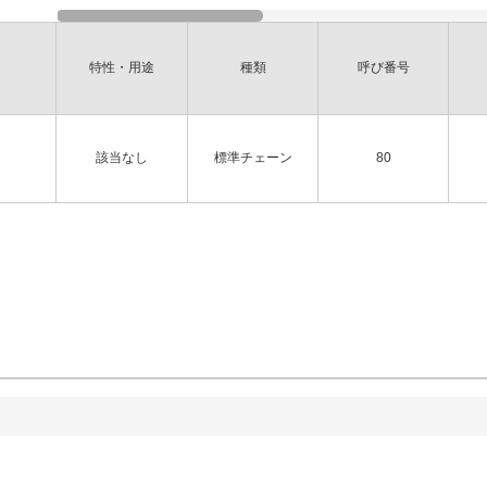
特性・用途
種類
呼び番号
該当なし
標準チェーン
80