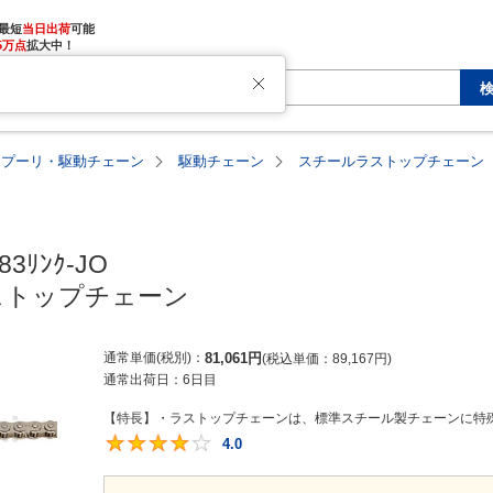
最短
当日出荷
5万点
拡大中！
・プーリ・駆動チェーン
駆動チェーン
スチールラストップチェーン
83ﾘﾝｸ-JO

ストップチェーン
通常単価(税別)
81,061
円
税込単価
89,167
円
通常出荷日：
6日目
【特長】・ラストップチェーンは、標準スチール製チェーンに特殊
4.0
4