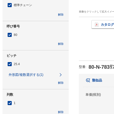
標準チェーン
画像をクリックして拡大イメ
解除
カタログ
呼び番号
80
解除
ピッチ
25.4
80-N-783ﾘ
型番
:
外形図/複数選択する(1)
類似品
解除
列数
単価(税別)
1
解除