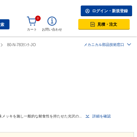
ログイン・新規登録
0
見積・注文
検索
カート
お問い合わせ
80-N-783ﾘﾝｸ-JO
メカニカル部品技術窓口
メッキを施し一般的な耐食性を持たせた光沢の...
詳細を確認