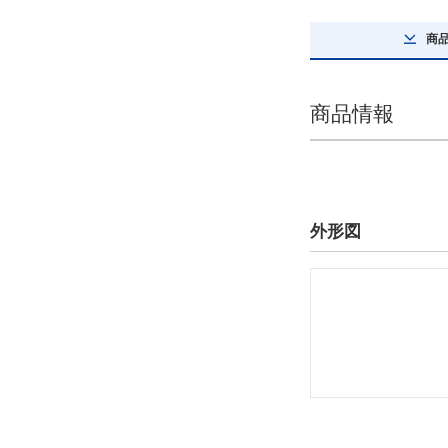
解除
商
編成指示
JO（片端JL、片端OL付）
商品情報
解除
詳細タイプ
ローラーチェーン
外形図
解除
最大許容張力詳細(kN)
12.7
解除
タイプ
80-N