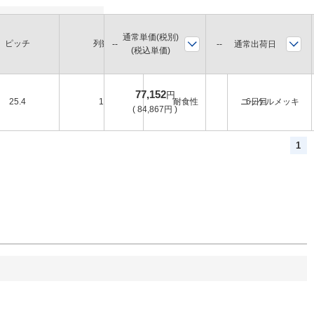
通常単価(税別)
ピッチ
列数
環境
表面処理
通常出荷日
(税込単価)
77,152
円
25.4
1
耐食性
ニッケルメッキ
6日目
(
84,867
円
)
1