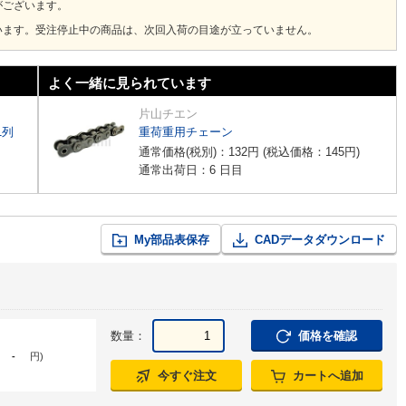
がございます。
います。受注停止中の商品は、次回入荷の目途が立っていません。
よく一緒に見られています
片山チエン
1列
重荷重用チェーン
通常価格(税別)：
132
円
(税込価格：
145
円
)
通常出荷日：6 日目
My部品表保存
CADデータダウンロード
数量：
価格を確認
-
円
)
今すぐ注文
カートへ追加