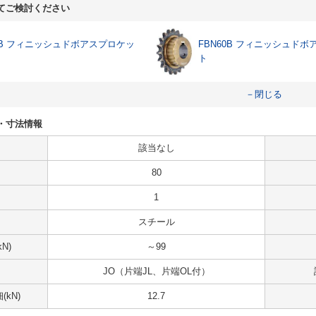
てご検討ください
50B フィニッシュドボアスプロケッ
FBN60B フィニッシュド
ト
－閉じる
仕様・寸法情報
該当なし
80
1
スチール
N)
～99
JO（片端JL、片端OL付）
kN)
12.7