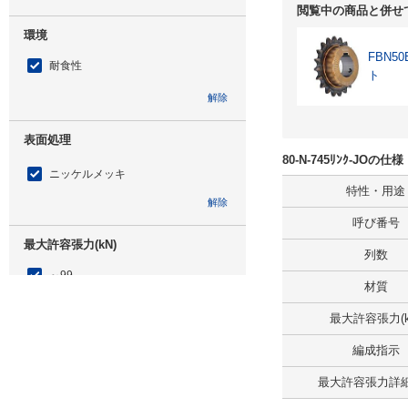
閲覧中の商品と併せ
環境
FBN
耐食性
ト
解除
表面処理
80-N-745ﾘﾝｸ-JOの
ニッケルメッキ
特性・用途
解除
呼び番号
最大許容張力(kN)
列数
～99
材質
解除
最大許容張力(k
リンク数
編成指示
745
最大許容張力詳細(