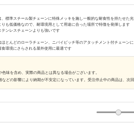
は、標準スチール製チェーンに特殊メッキを施し一般的な耐食性を持たせた光
よりも低価格なので、耐環境用として用途に合った場所で特徴を発揮します
ステンレスチェーンよりも強いです
はほとんどのローラチェーン、ニバイピッチ等のアタッチメント付チェーンに
腐食環境にさらされる屋外使用に最適です
や色味を含め、実際の商品とは異なる場合がございます。
難などの影響により納期が不安定になっています。受注停止中の商品は、次