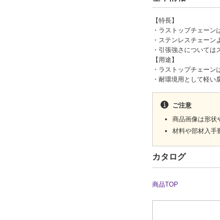
【特長】
・ラストップチェーン
・ステンレスチェーン
・引張強さについては
【用途】
・ラストップチェーン
・耐環境用として軽い
ご注意
商品画像は形状
材料や部材入手
カタログ
商品TOP