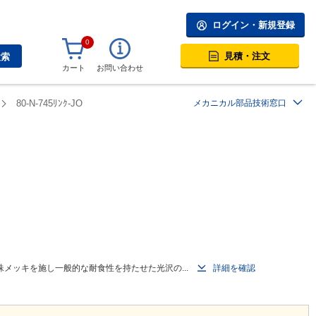
ログイン・新規登録
0
見積・注文
検索
カート
お問い合わせ
80-N-745ﾘﾝｸ-JO
メカニカル部品技術窓口
メッキを施し一般的な耐食性を持たせた光沢の...
詳細を確認