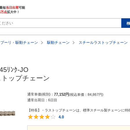
最短
当日出荷
5万点
拡大中！
・プーリ・駆動チェーン
駆動チェーン
スチールラストップチェーン
45ﾘﾝｸ-JO

ストップチェーン
通常単価(税別)
77,152
円
税込単価
84,867
円
通常出荷日：
6日目
【特長】・ラストップチェーンは、標準スチール製チェーンに特殊
4.0
4