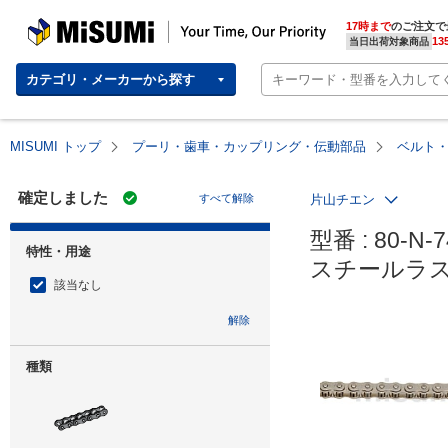
MISUMI | Your Time, Our Priority
17時まで
のご注文で
13
当日出荷対象商品
カテゴリ・メーカーから探す
MISUMI トップ
プーリ・歯車・カップリング・伝動部品
ベルト
確定しました
すべて解除
片山チエン
型番 : 80-N-7
特性・用途
スチールラ
該当なし
解除
種類