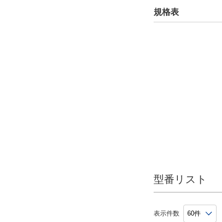
規格表
CAD
2D
3D
出荷日
すべて
6日以内
型番リスト
表示件数