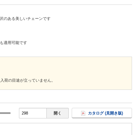
沢のある美しいチェーンです
も適用可能です
回入荷の目途が立っていません。
開く
カタログ (見開き版)