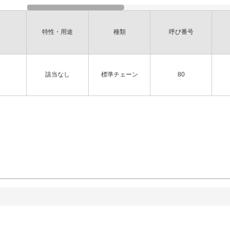
特性・用途
種類
呼び番号
該当なし
標準チェーン
80