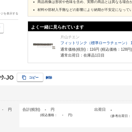
商品画像は形状や色味を含め、実際の商品とは異なる場合
材料や部材入手難などの影響により納期が不安定になって
ージを表示する
よく一緒に見られています
片山チエン
フィットリンク（標準ローラチェーン） 
通常価格(税別)：
116
円
(税込価格：
128
円
)
通常出荷日：在庫品1日目
ﾝｸ-JO
コピー
解除
-
円
合計(税別)
-
円
出荷日
-
(税込価格：
-
円
)
(参考出荷日：