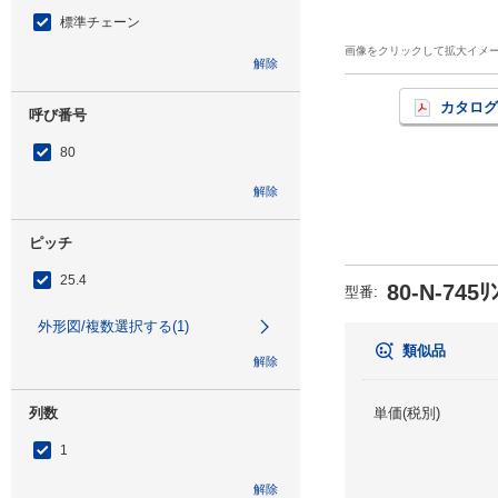
標準チェーン
画像をクリックして拡大イメ
解除
カタログ
呼び番号
80
解除
ピッチ
25.4
80-N-745ﾘ
型番
:
外形図/複数選択する(1)
類似品
解除
列数
単価(税別)
1
解除