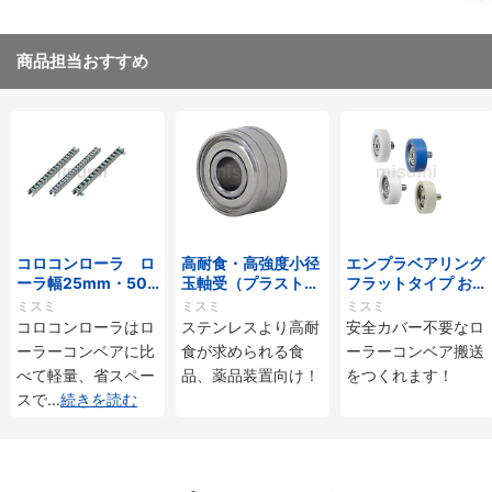
商品担当おすすめ
コロコンローラ ロ
高耐食・高強度小径
エンプラベアリング
ーラ幅25mm・50
玉軸受（プラストロ
フラットタイプ おね
mmタイプ
ベアリング）
じ付
ミスミ
ミスミ
ミスミ
コロコンローラはロ
ステンレスより高耐
安全カバー不要なロ
ーラーコンベアに比
食が求められる食
ーラーコンベア搬送
べて軽量、省スペー
品、薬品装置向け！
をつくれます！
スで
...
続きを読む