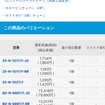
LLシリーズローラチェーン（高疲労強度形）
ホローピンチェーン（HP）
サイドボウ（SB）チェーン
この商品のバリエーション
通常単価(税別)
型番
最小発注数量
スライド値
(税込単価)
1,714
円
25-N-101ﾘﾝｸ-JO
1個
-
(
1,885
円
)
1,181
円
25-N-101ﾘﾝｸ-RR
1個
-
(
1,299
円
)
1,295
円
25-N-102ﾘﾝｸ
1個
-
(
1,425
円
)
72,418
円
80-N-699ﾘﾝｸ-JO
1個
-
(
79,660
円
)
72,017
円
80-N-699ﾘﾝｸ-RR
1個
-