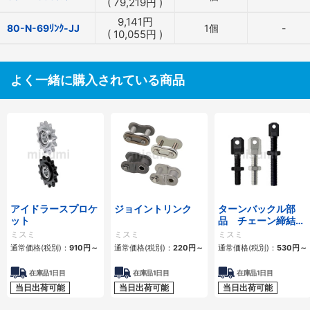
(
79,219
円
)
9,141
円
80-N-69ﾘﾝｸ-JJ
1個
-
(
10,055
円
)
よく一緒に購入されている商品
アイドラースプロケ
ジョイントリンク
ターンバックル部
ット
品 チェーン締結
用 スタンダードタ
ミスミ
ミスミ
ミスミ
イプ・ロングタイプ
通常価格(税別)：
910
円
～
通常価格(税別)：
220
円
～
通常価格(税別)：
530
円
～
在庫品1日目
在庫品1日目
在庫品1日目
当日出荷可能
当日出荷可能
当日出荷可能