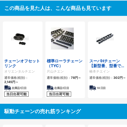
この商品を見た人は、こんな商品も見ています
チェーンオフセット
標準ローラチェーン
スーパHチェーン
リンク
（TYC）
【新型番、型番でリ
ンク数指定】
オリエンタルチエン
片山チエン
椿本チエイン
通常価格(税別)：
通常価格(税別)：
78
円
～
通常価格(税別)：
302
円
～
2,145
円
～
在庫品1日目
在庫品1日目
18
日目
当日出荷可能
当日出荷可能
駆動チェーンの売れ筋ランキング