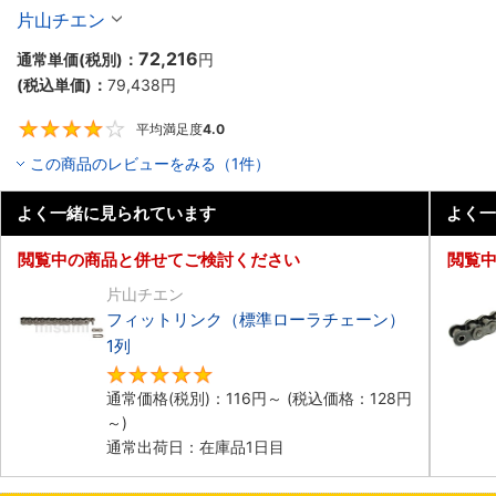
片山チエン
72,216
通常単価(税別)：
円
(税込単価)：
79,438
円
平均満足度
4.0
4
この商品のレビューをみる（1件）
よく一緒に見られています
よく一
閲覧中の商品と併せてご検討ください
閲覧
片山チエン
フィットリンク（標準ローラチェーン）
1列
4.8
通常価格(税別)：
116
円
～
(税込価格：
128
円
～)
通常出荷日：在庫品1日目