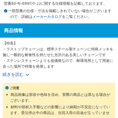
型番80-N-699ﾘﾝｸ-JJに関する仕様情報を記載しております。
一部型番の仕様・寸法を掲載しきれていない場合がございます
ので、詳細は
メーカーカタログ
をご覧ください。
商品情報
【特長】
・ラストップチェーンは、標準スチール製チェーンに特殊メッキを
施し一般的な耐食性を持たせた光沢のある美しいチェーンです
・ステンレスチェーンよりも低価格なので、耐環境用として用途に
合った場所で特徴を発揮します
・引張強さについてはステンレスチェーンよりも強いです
続きを読む
【用途】
・ラストップチェーンはほとんどのローラチェーン、ニバイピッチ
ご注意
等のアタッチメント付チェーンにも適用可能です
商品画像は形状や色味を含め、実際の商品とは異なる場合が
・耐環境用として軽い腐食環境にさらされる屋外使用に最適です
ございます。
材料や部材入手難などの影響により納期が不安定になってい
ます。受注停止中の商品は、次回入荷の目途が立っていませ