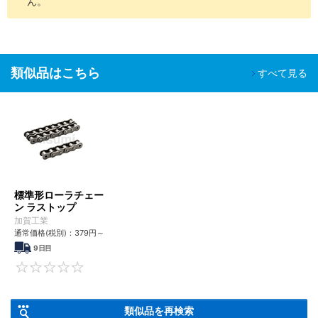
ん。
類似品はこちら
すべて見る
標準形ローラチェー
ン ラストップ
加賀工業
通常価格(税別)：
379
円
～
9日目
0
類似品を再検索