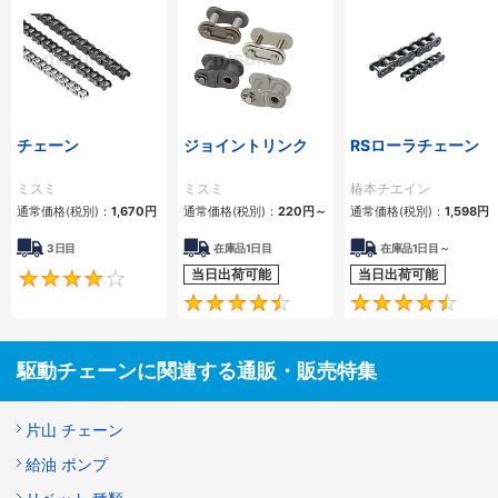
チェーン
ジョイントリンク
RSローラチェーン
ミスミ
ミスミ
椿本チエイン
通常価格(税別)：
1,670
円
通常価格(税別)：
220
円
～
通常価格(税別)：
1,598
円
3日目
在庫品1日目
在庫品1日目～
当日出荷可能
当日出荷可能
4.2
4.5
駆動チェーンに関連する通販・販売特集
片山 チェーン
給油 ポンプ