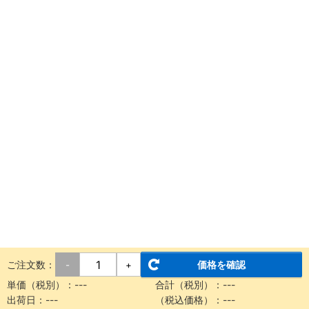
ご注文数：
価格を確認
-
+
単価（税別）：
---
合計（税別）：
---
出荷日：
---
（税込価格）：
---