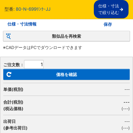
仕様・寸法

型番:
80-N-699ﾘﾝｸ-JJ
で絞り込む
仕様・寸法情報
保存
類似品を再検索
※CADデータはPCでダウンロードできます
ご注文数：
価格を確認
単価(税別)
---
合計(税別)
---
(税込価格)
(
---
)
出荷日
---
(参考出荷日)
(---)