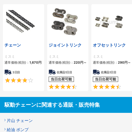
チェーン
ジョイントリンク
オフセットリンク
ミスミ
ミスミ
ミスミ
通常価格(税別)：
1,670
円
通常価格(税別)：
220
円
～
通常価格(税別)：
290
円
～
3日目
在庫品1日目
在庫品1日目
当日出荷可能
当日出荷可能
4.2
4.5
駆動チェーンに関連する通販・販売特集
片山 チェーン
給油 ポンプ