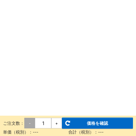
ご注文数：
価格を確認
-
+
単価（税別）：
---
合計（税別）：
---