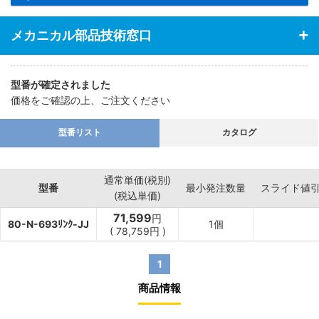
メカニカル部品技術窓口
型番が確定されました
価格をご確認の上、ご注文ください
型番リスト
カタログ
通常単価(税別)
型番
最小発注数量
スライド値
(税込単価)
71,599
円
80-N-693ﾘﾝｸ-JJ
1個
(
78,759
円
)
1
商品情報