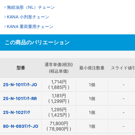
無給油形（NL）チェーン
KANA 小判形チェーン
KANA 重荷重用チェーン
この商品のバリエーション
通常単価(税別)
型番
最小発注数量
スライド値
(税込単価)
1,714
円
25-N-101ﾘﾝｸ-JO
1個
-
(
1,885
円
)
1,181
円
25-N-101ﾘﾝｸ-RR
1個
-
(
1,299
円
)
1,295
円
25-N-102ﾘﾝｸ
1個
-
(
1,425
円
)
71,800
円
80-N-693ﾘﾝｸ-JO
1個
-
(
78,980
円
)