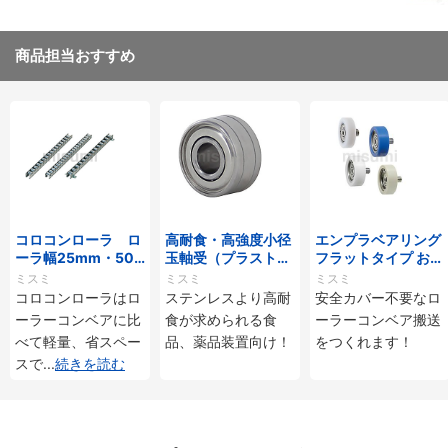
商品担当おすすめ
コロコンローラ ロ
高耐食・高強度小径
エンプラベアリング
ーラ幅25mm・50
玉軸受（プラストロ
フラットタイプ おね
mmタイプ
ベアリング）
じ付
ミスミ
ミスミ
ミスミ
コロコンローラはロ
ステンレスより高耐
安全カバー不要なロ
ーラーコンベアに比
食が求められる食
ーラーコンベア搬送
べて軽量、省スペー
品、薬品装置向け！
をつくれます！
スで
...
続きを読む