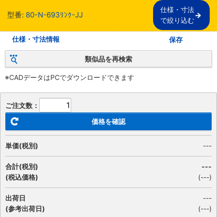
仕様・寸法

型番:
80-N-693ﾘﾝｸ-JJ
で絞り込む
仕様・寸法情報
保存
類似品を再検索
※CADデータはPCでダウンロードできます
ご注文数：
価格を確認
単価(税別)
---
合計(税別)
---
(税込価格)
(
---
)
出荷日
---
(参考出荷日)
(---)