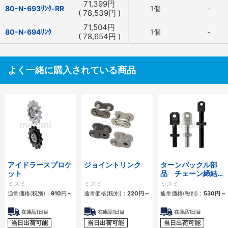
71,399
円
80-N-693ﾘﾝｸ-RR
1個
-
(
78,539
円
)
71,504
円
80-N-694ﾘﾝｸ
1個
-
(
78,654
円
)
よく一緒に購入されている商品
アイドラースプロケ
ジョイントリンク
ターンバックル部
ット
品 チェーン締結
用 スタンダードタ
ミスミ
ミスミ
ミスミ
イプ・ロングタイプ
通常価格(税別)：
910
円
～
通常価格(税別)：
220
円
～
通常価格(税別)：
530
円
～
在庫品1日目
在庫品1日目
在庫品1日目
当日出荷可能
当日出荷可能
当日出荷可能