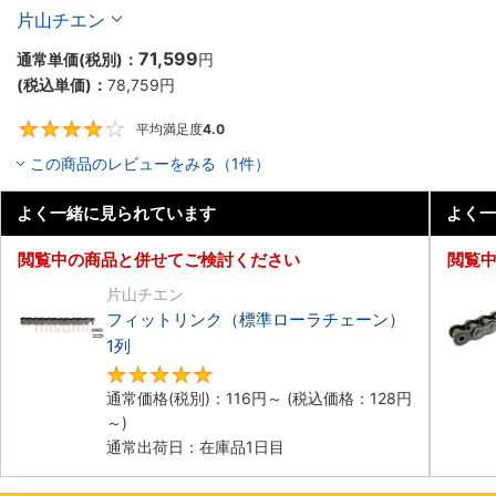
片山チエン
71,599
通常単価(税別)：
円
(税込単価)：
78,759
円
平均満足度
4.0
4
この商品のレビューをみる（1件）
よく一緒に見られています
よく一
閲覧中の商品と併せてご検討ください
閲覧
片山チエン
フィットリンク（標準ローラチェーン）
1列
4.8
通常価格(税別)：
116
円
～
(税込価格：
128
円
～)
通常出荷日：在庫品1日目