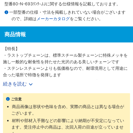
型番80-N-693ﾘﾝｸ-JJに関する仕様情報を記載しております。
一部型番の仕様・寸法を掲載しきれていない場合がございます
ので、詳細は
メーカーカタログ
をご覧ください。
商品情報
【特長】
・ラストップチェーンは、標準スチール製チェーンに特殊メッキを
施し一般的な耐食性を持たせた光沢のある美しいチェーンです
・ステンレスチェーンよりも低価格なので、耐環境用として用途に
合った場所で特徴を発揮します
・引張強さについてはステンレスチェーンよりも強いです
続きを読む
【用途】
・ラストップチェーンはほとんどのローラチェーン、ニバイピッチ
ご注意
等のアタッチメント付チェーンにも適用可能です
商品画像は形状や色味を含め、実際の商品とは異なる場合が
・耐環境用として軽い腐食環境にさらされる屋外使用に最適です
ございます。
材料や部材入手難などの影響により納期が不安定になってい
ます。受注停止中の商品は、次回入荷の目途が立っていませ