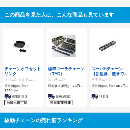
この商品を見た人は、こんな商品も見ています
チェーンオフセット
標準ローラチェーン
スーパHチェーン
リンク
（TYC）
【新型番、型番でリ
ンク数指定】
オリエンタルチエン
片山チエン
椿本チエイン
通常価格(税別)：
通常価格(税別)：
78
円
～
通常価格(税別)：
302
円
～
2,145
円
～
在庫品1日目
在庫品1日目
18
日目
当日出荷可能
当日出荷可能
駆動チェーンの売れ筋ランキング