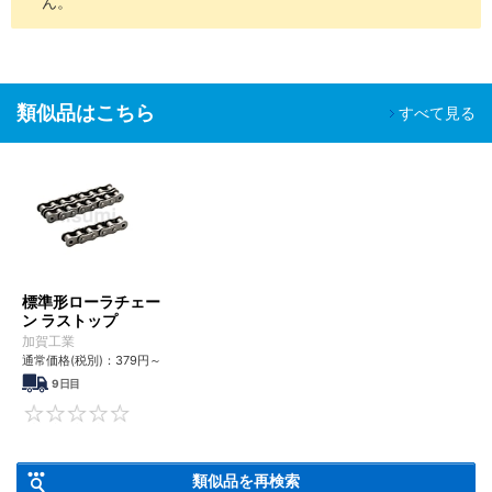
ん。
類似品はこちら
すべて見る
標準形ローラチェー
ン ラストップ
加賀工業
通常価格(税別)：
379
円
～
9日目
0
類似品を再検索