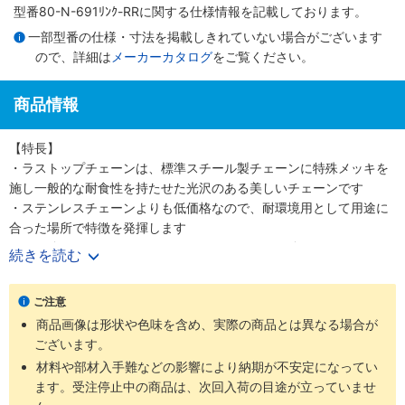
型番80-N-691ﾘﾝｸ-RRに関する仕様情報を記載しております。
一部型番の仕様・寸法を掲載しきれていない場合がございます
ので、詳細は
メーカーカタログ
をご覧ください。
商品情報
【特長】
・ラストップチェーンは、標準スチール製チェーンに特殊メッキを
施し一般的な耐食性を持たせた光沢のある美しいチェーンです
・ステンレスチェーンよりも低価格なので、耐環境用として用途に
合った場所で特徴を発揮します
・引張強さについてはステンレスチェーンよりも強いです
続きを読む
【用途】
・ラストップチェーンはほとんどのローラチェーン、ニバイピッチ
ご注意
等のアタッチメント付チェーンにも適用可能です
商品画像は形状や色味を含め、実際の商品とは異なる場合が
・耐環境用として軽い腐食環境にさらされる屋外使用に最適です
ございます。
材料や部材入手難などの影響により納期が不安定になってい
ます。受注停止中の商品は、次回入荷の目途が立っていませ