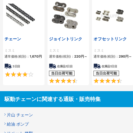
チェーン
ジョイントリンク
オフセットリンク
ミスミ
ミスミ
ミスミ
通常価格(税別)：
1,670
円
通常価格(税別)：
220
円
～
通常価格(税別)：
290
円
～
3日目
在庫品1日目
在庫品1日目
当日出荷可能
当日出荷可能
4.2
4.5
駆動チェーンに関連する通販・販売特集
片山 チェーン
給油 ポンプ