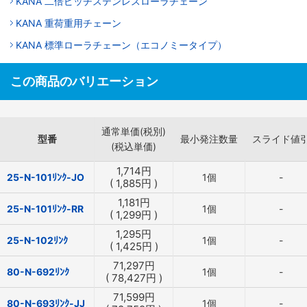
KANA 二倍ピッチステンレスローラチェーン
KANA 重荷重用チェーン
KANA 標準ローラチェーン（エコノミータイプ）
この商品のバリエーション
通常単価(税別)
型番
最小発注数量
スライド値
(税込単価)
1,714
円
25-N-101ﾘﾝｸ-JO
1個
-
(
1,885
円
)
1,181
円
25-N-101ﾘﾝｸ-RR
1個
-
(
1,299
円
)
1,295
円
25-N-102ﾘﾝｸ
1個
-
(
1,425
円
)
71,297
円
80-N-692ﾘﾝｸ
1個
-
(
78,427
円
)
71,599
円
80-N-693ﾘﾝｸ-JJ
1個
-