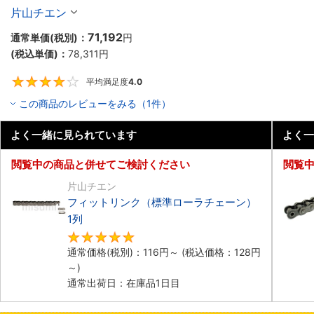
片山チエン
71,192
通常単価(税別)：
円
(税込単価)：
78,311
円
平均満足度
4.0
4
この商品のレビューをみる（1件）
よく一緒に見られています
よく一
閲覧中の商品と併せてご検討ください
閲覧
片山チエン
フィットリンク（標準ローラチェーン）
1列
4.8
通常価格(税別)：
116
円
～
(税込価格：
128
円
～)
通常出荷日：在庫品1日目