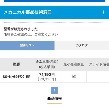
メカニカル部品技術窓口
型番が確定されました
価格をご確認の上、ご注文ください
型番リスト
カタログ
通常単価(税別)
型番
最小発注数量
スライド値
(税込単価)
71,192
円
80-N-691ﾘﾝｸ-RR
1個
(
78,311
円
)
1
商品情報