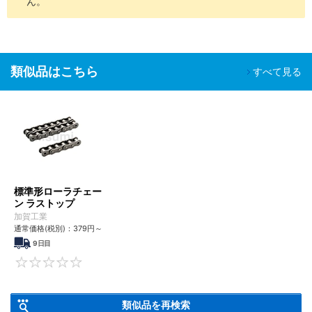
ん。
類似品はこちら
すべて見る
標準形ローラチェー
ン ラストップ
加賀工業
通常価格(税別)：
379
円
～
9日目
0
類似品を再検索