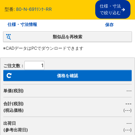
仕様・寸法

型番:
80-N-691ﾘﾝｸ-RR
で絞り込む
仕様・寸法情報
保存
類似品を再検索
※CADデータはPCでダウンロードできます
ご注文数：
価格を確認
単価(税別)
---
合計(税別)
---
(税込価格)
(
---
)
出荷日
---
(参考出荷日)
(---)