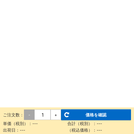
ご注文数：
価格を確認
-
+
単価（税別）：
---
合計（税別）：
---
出荷日：
---
（税込価格）：
---