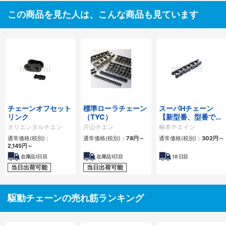
この商品を見た人は、こんな商品も見ています
チェーンオフセット
標準ローラチェーン
スーパHチェーン
リンク
（TYC）
【新型番、型番でリ
ンク数指定】
オリエンタルチエン
片山チエン
椿本チエイン
通常価格(税別)：
通常価格(税別)：
78
円
～
通常価格(税別)：
302
円
～
2,145
円
～
在庫品1日目
在庫品1日目
18
日目
当日出荷可能
当日出荷可能
駆動チェーンの売れ筋ランキング