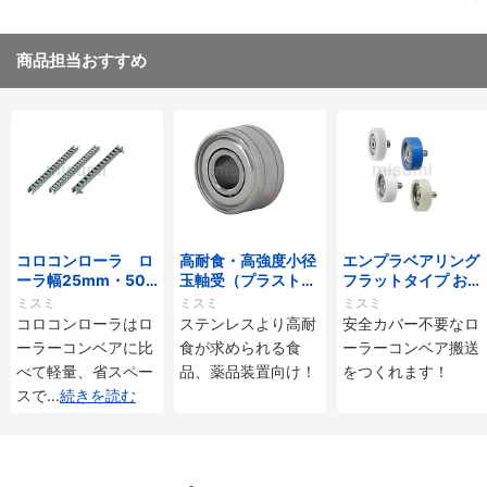
商品担当おすすめ
コロコンローラ ロ
高耐食・高強度小径
エンプラベアリング
ーラ幅25mm・50
玉軸受（プラストロ
フラットタイプ おね
mmタイプ
ベアリング）
じ付
ミスミ
ミスミ
ミスミ
コロコンローラはロ
ステンレスより高耐
安全カバー不要なロ
ーラーコンベアに比
食が求められる食
ーラーコンベア搬送
べて軽量、省スペー
品、薬品装置向け！
をつくれます！
スで
...
続きを読む