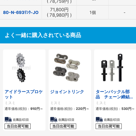
(
78,759
円
)
71,800
円
80-N-693ﾘﾝｸ-JO
1個
-
(
78,980
円
)
よく一緒に購入されている商品
アイドラースプロケ
ジョイントリンク
ターンバックル部
ット
品 チェーン締結
用 スタンダードタ
ミスミ
ミスミ
ミスミ
イプ・ロングタイプ
通常価格(税別)：
910
円
～
通常価格(税別)：
220
円
～
通常価格(税別)：
530
円
～
在庫品1日目
在庫品1日目
在庫品1日目
当日出荷可能
当日出荷可能
当日出荷可能