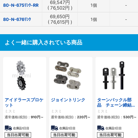
69,547
円
80-N-675ﾘﾝｸ-RR
1個
-
(
76,502
円
)
69,650
円
80-N-676ﾘﾝｸ
1個
-
(
76,615
円
)
よく一緒に購入されている商品
アイドラースプロケ
ジョイントリンク
ターンバックル部
ット
品 チェーン締結
用 スタンダードタ
ミスミ
ミスミ
ミスミ
イプ・ロングタイプ
通常価格(税別)：
910
円
～
通常価格(税別)：
220
円
～
通常価格(税別)：
530
円
～
在庫品1日目
在庫品1日目
在庫品1日目
当日出荷可能
当日出荷可能
当日出荷可能