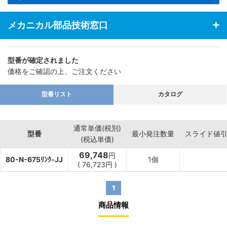
メカニカル部品技術窓口
型番が確定されました
価格をご確認の上、ご注文ください
型番リスト
カタログ
通常単価(税別)
型番
最小発注数量
スライド値
(税込単価)
69,748
円
80-N-675ﾘﾝｸ-JJ
1個
(
76,723
円
)
1
商品情報