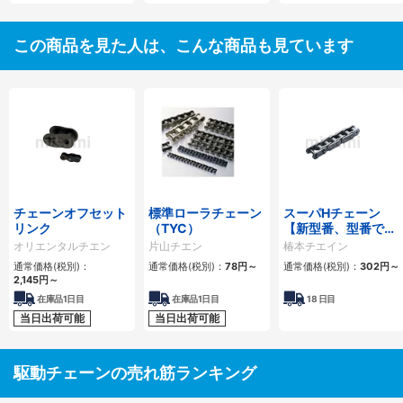
この商品を見た人は、こんな商品も見ています
チェーンオフセット
標準ローラチェーン
スーパHチェーン
リンク
（TYC）
【新型番、型番でリ
ンク数指定】
オリエンタルチエン
片山チエン
椿本チエイン
通常価格(税別)：
通常価格(税別)：
78
円
～
通常価格(税別)：
302
円
～
2,145
円
～
在庫品1日目
在庫品1日目
18
日目
当日出荷可能
当日出荷可能
駆動チェーンの売れ筋ランキング