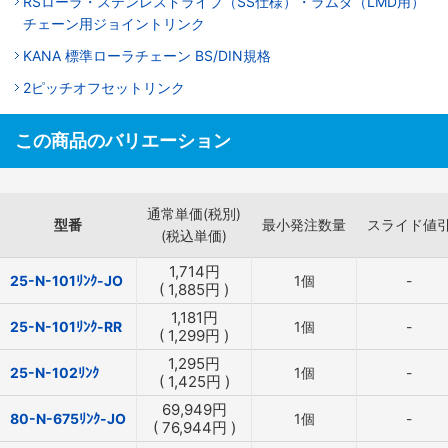
RSローラ・ステンレスドライブ（SS仕様）・ラムダ（LMD用）
チェーン用ジョイントリンク
KANA 標準ローラチェーン BS/DIN規格
2ピッチオフセットリンク
この商品のバリエーション
通常単価(税別)
型番
最小発注数量
スライド値
(税込単価)
1,714
円
25-N-101ﾘﾝｸ-JO
1個
-
(
1,885
円
)
1,181
円
25-N-101ﾘﾝｸ-RR
1個
-
(
1,299
円
)
1,295
円
25-N-102ﾘﾝｸ
1個
-
(
1,425
円
)
69,949
円
80-N-675ﾘﾝｸ-JO
1個
-
(
76,944
円
)