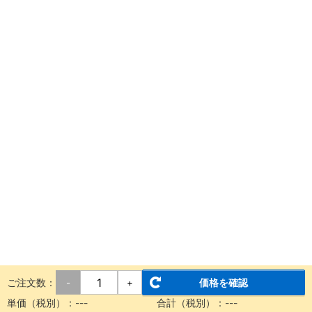
ご注文数：
価格を確認
-
+
単価（税別）：
---
合計（税別）：
---