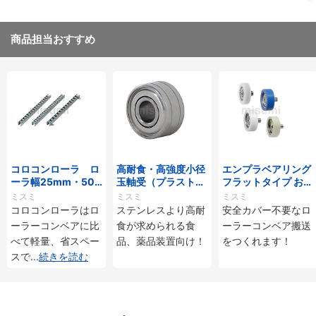
商品担当おすすめ
コロコンローラ ロ
高耐食・高強度小径
エンプラベアリング
ーラ幅25mm・50
玉軸受（プラストロ
フラットタイプ おね
mmタイプ
ベアリング）
じ付
ミスミ
ミスミ
ミスミ
コロコンローラはロ
ステンレスより高耐
安全カバー不要なロ
ーラーコンベアに比
食が求められる食
ーラーコンベア搬送
べて軽量、省スペー
品、薬品装置向け！
をつくれます！
スで
...
続きを読む