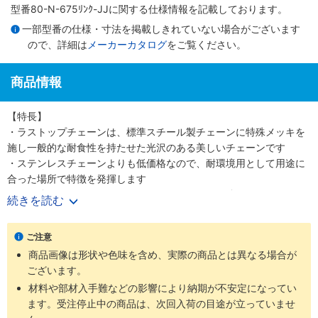
型番80-N-675ﾘﾝｸ-JJに関する仕様情報を記載しております。
一部型番の仕様・寸法を掲載しきれていない場合がございます
ので、詳細は
メーカーカタログ
をご覧ください。
商品情報
【特長】
・ラストップチェーンは、標準スチール製チェーンに特殊メッキを
施し一般的な耐食性を持たせた光沢のある美しいチェーンです
・ステンレスチェーンよりも低価格なので、耐環境用として用途に
合った場所で特徴を発揮します
・引張強さについてはステンレスチェーンよりも強いです
続きを読む
【用途】
・ラストップチェーンはほとんどのローラチェーン、ニバイピッチ
ご注意
等のアタッチメント付チェーンにも適用可能です
商品画像は形状や色味を含め、実際の商品とは異なる場合が
・耐環境用として軽い腐食環境にさらされる屋外使用に最適です
ございます。
材料や部材入手難などの影響により納期が不安定になってい
ます。受注停止中の商品は、次回入荷の目途が立っていませ