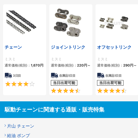
チェーン
ジョイントリンク
オフセットリンク
ミスミ
ミスミ
ミスミ
通常価格(税別)：
1,670
円
通常価格(税別)：
220
円
～
通常価格(税別)：
290
円
～
3日目
在庫品1日目
在庫品1日目
当日出荷可能
当日出荷可能
4.2
4.5
駆動チェーンに関連する通販・販売特集
片山 チェーン
給油 ポンプ