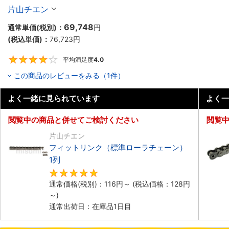
片山チエン
69,748
通常単価(税別)：
円
(税込単価)：
76,723
円
平均満足度
4.0
4
この商品のレビューをみる（1件）
よく一緒に見られています
よく一
閲覧中の商品と併せてご検討ください
閲覧
片山チエン
フィットリンク（標準ローラチェーン）
1列
4.8
通常価格(税別)：
116
円
～
(税込価格：
128
円
～)
通常出荷日：在庫品1日目