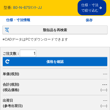
仕様・寸法

型番:
80-N-675ﾘﾝｸ-JJ
で絞り込む
仕様・寸法情報
保存
類似品を再検索
※CADデータはPCでダウンロードできます
ご注文数：
価格を確認
単価(税別)
---
合計(税別)
---
(税込価格)
(
---
)
出荷日
---
(参考出荷日)
(---)