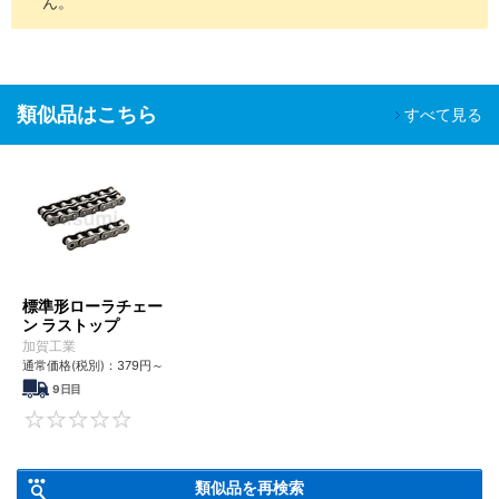
ん。
類似品はこちら
すべて見る
標準形ローラチェー
ン ラストップ
加賀工業
通常価格(税別)：
379
円
～
9日目
0
類似品を再検索