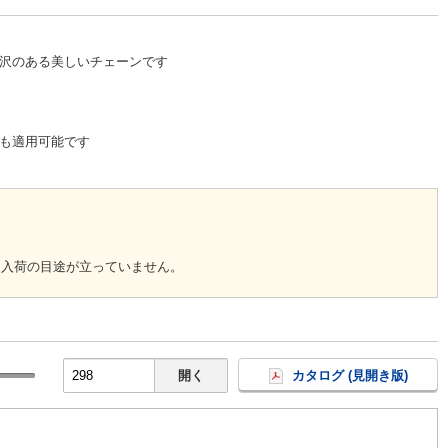
沢のある美しいチェーンです
も適用可能です
回入荷の目途が立っていません。
開く
カタログ (見開き版)