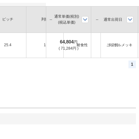
通常単価(税別)
ピッチ
列数
環境
表面処理
通常出荷日
(税込単価)
64,804
円
25.4
1
耐食性
ニッケルメッキ
6日目
(
71,284
円
)
1