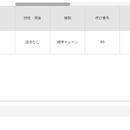
特性・用途
種類
呼び番号
該当なし
標準チェーン
80