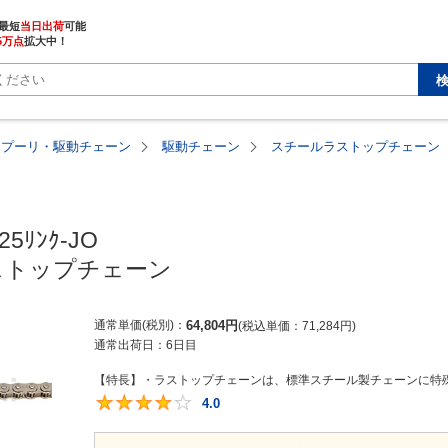
最短
当日出荷
5万点
拡大中！
・プーリ・駆動チェーン
駆動チェーン
スチールラストップチェーン
25ﾘﾝｸ-JO

ストップチェーン
通常単価(税別)
64,804
円
税込単価
71,284
円
通常出荷日：
6日目
【特長】・ラストップチェーンは、標準スチール製チェーンに特殊
4.0
4