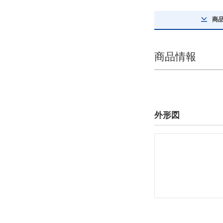
解除
商
編成指示
JO（片端JL、片端OL付）
商品情報
解除
詳細タイプ
ローラーチェーン
外形図
解除
最大許容張力詳細(kN)
12.7
解除
タイプ
80-N