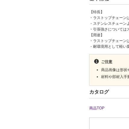
【特長】
・ラストップチェーン
・ステンレスチェーン
・引張強さについては
【用途】
・ラストップチェーン
・耐環境用として軽い
ご注意
商品画像は形状
材料や部材入手
カタログ
商品TOP