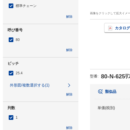
標準チェーン
画像をクリックして拡大イメ
解除
カタログ
呼び番号
80
解除
ピッチ
25.4
80-N-625ﾘ
型番
:
外形図/複数選択する(1)
類似品
解除
列数
単価(税別)
1
解除