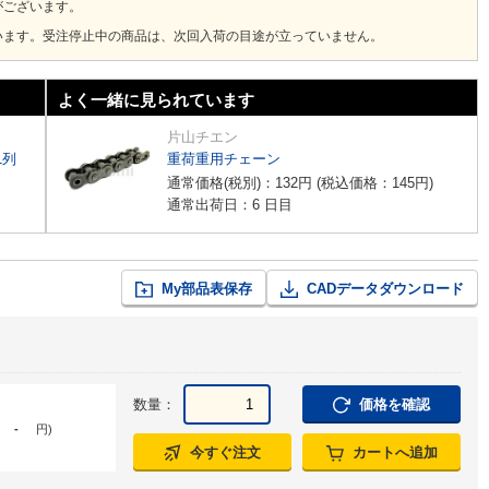
がございます。
います。受注停止中の商品は、次回入荷の目途が立っていません。
よく一緒に見られています
片山チエン
1列
重荷重用チェーン
通常価格(税別)：
132
円
(税込価格：
145
円
)
通常出荷日：6 日目
My部品表保存
CADデータダウンロード
数量：
価格を確認
-
円
)
今すぐ注文
カートへ追加