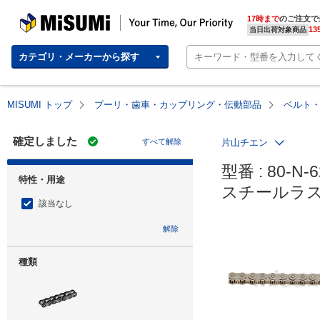
MISUMI | Your Time, Our Priority
17時まで
のご注文で
13
当日出荷対象商品
カテゴリ・メーカーから探す
MISUMI トップ
プーリ・歯車・カップリング・伝動部品
ベルト
確定しました
すべて解除
片山チエン
型番 : 80-N-6
特性・用途
スチールラ
該当なし
解除
種類