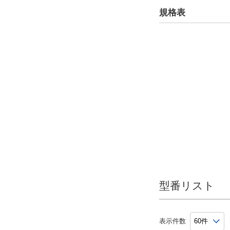
規格表
CAD
2D
3D
出荷日
すべて
6日以内
型番リスト
表示件数