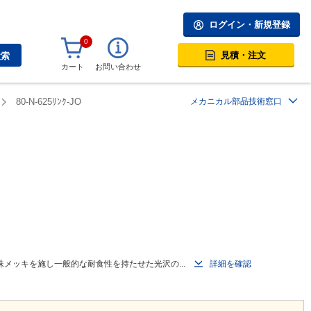
ログイン・新規登録
0
見積・注文
検索
カート
お問い合わせ
80-N-625ﾘﾝｸ-JO
メカニカル部品技術窓口
メッキを施し一般的な耐食性を持たせた光沢の...
詳細を確認