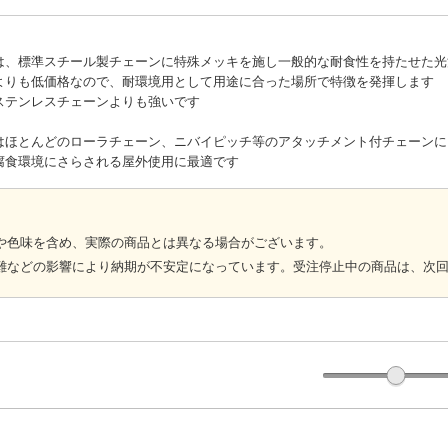
は、標準スチール製チェーンに特殊メッキを施し一般的な耐食性を持たせた光
よりも低価格なので、耐環境用として用途に合った場所で特徴を発揮します
ステンレスチェーンよりも強いです
はほとんどのローラチェーン、ニバイピッチ等のアタッチメント付チェーンに
腐食環境にさらされる屋外使用に最適です
や色味を含め、実際の商品とは異なる場合がございます。
難などの影響により納期が不安定になっています。受注停止中の商品は、次