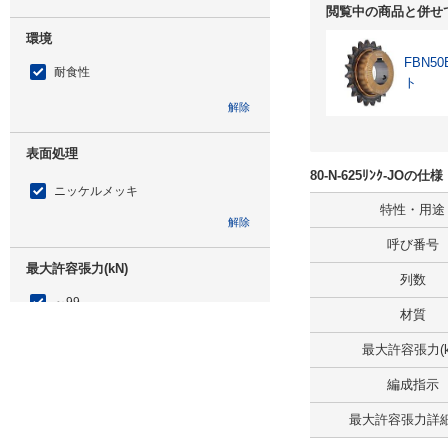
閲覧中の商品と併せ
環境
FBN
耐食性
ト
解除
表面処理
80-N-625ﾘﾝｸ-JOの
ニッケルメッキ
特性・用途
解除
呼び番号
最大許容張力(kN)
列数
～99
材質
解除
最大許容張力(k
リンク数
編成指示
625
最大許容張力詳細(