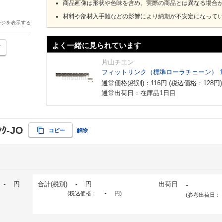
商品画像は形状や色味を含め、実際の商品とは異なる場合
材料や部材入手難などの影響により納期が不安定になって
ージを表示する
よく一緒に見られています
片山チエン
フィットリンク（標準ローラチェーン） 
通常価格(税別)：
116
円
(税込価格：
128
円
)
通常出荷日：在庫品1日目
ﾝｸ-JO
コピー
解除
-
円
合計(税別)
-
円
出荷日
-
(税込価格：
-
円
)
(参考出荷日：