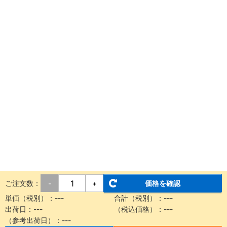
ご注文数：
価格を確認
-
+
単価（税別）：
---
合計（税別）：
---
出荷日：
---
（税込価格）：
---
（参考出荷日）：
---