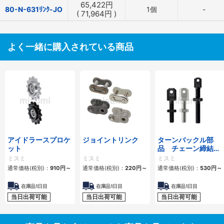
65,422
円
80-N-631ﾘﾝｸ-JO
1個
-
(
71,964
円
)
よく一緒に購入されている商品
アイドラースプロケ
ジョイントリンク
ターンバックル部
ット
品 チェーン締結
用 スタンダードタ
ミスミ
ミスミ
ミスミ
イプ・ロングタイプ
通常価格(税別)：
910
円
～
通常価格(税別)：
220
円
～
通常価格(税別)：
530
円
～
在庫品1日目
在庫品1日目
在庫品1日目
当日出荷可能
当日出荷可能
当日出荷可能