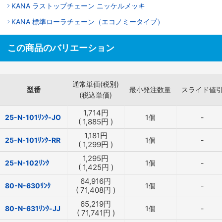
KANA ラストップチェーン ニッケルメッキ
KANA 標準ローラチェーン（エコノミータイプ）
この商品のバリエーション
通常単価(税別)
型番
最小発注数量
スライド値
(税込単価)
1,714
円
25-N-101ﾘﾝｸ-JO
1個
-
(
1,885
円
)
1,181
円
25-N-101ﾘﾝｸ-RR
1個
-
(
1,299
円
)
1,295
円
25-N-102ﾘﾝｸ
1個
-
(
1,425
円
)
64,916
円
80-N-630ﾘﾝｸ
1個
-
(
71,408
円
)
65,219
円
80-N-631ﾘﾝｸ-JJ
1個
-
(
71,741
円
)