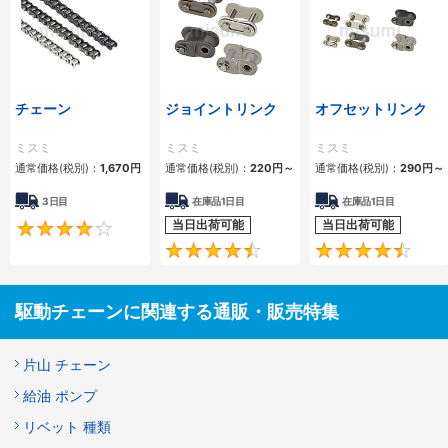
チェーン
ジョイントリンク
オフセットリンク
ミスミ
ミスミ
ミスミ
通常価格(税別)：
1,670
円
通常価格(税別)：
220
円
～
通常価格(税別)：
290
円
～
3日目
在庫品1日目
在庫品1日目
当日出荷可能
当日出荷可能
4.2
4.5
駆動チェーンに関連する通販・販売特集
片山 チェーン
給油 ポンプ
リベット 種類