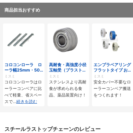
商品担当おすすめ
コロコンローラ ロ
高耐食・高強度小径
エンプラベアリング
ーラ幅25mm・50
玉軸受（プラストロ
フラットタイプ おね
mmタイプ
ベアリング）
じ付
ミスミ
ミスミ
ミスミ
コロコンローラはロ
ステンレスより高耐
安全カバー不要なロ
ーラーコンベアに比
食が求められる食
ーラーコンベア搬送
べて軽量、省スペー
品、薬品装置向け！
をつくれます！
スで
...
続きを読む
スチールラストップチェーンのレビュー