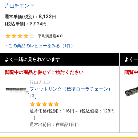
片山チエン
8,122
通常単価(税別)：
円
(税込単価)：
8,934
円
平均満足度
4.0
4
この商品のレビューをみる（1件）
よく一緒に見られています
よく一
閲覧中の商品と併せてご検討ください
閲覧
片山チエン
フィットリンク（標準ローラチェーン）
1列
4.8
通常価格(税別)：
116
円
～
(税込価格：
128
円
～)
通常出荷日：在庫品1日目