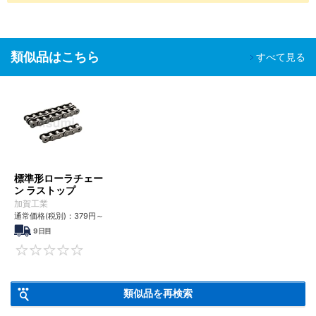
類似品はこちら
すべて見る
標準形ローラチェー
ン ラストップ
加賀工業
通常価格(税別)：
379
円
～
9日目
0
類似品を再検索