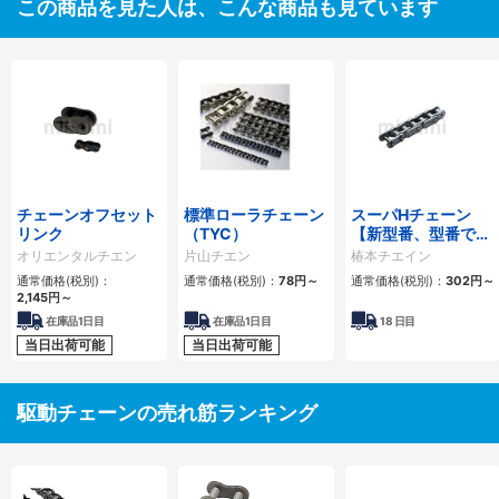
この商品を見た人は、こんな商品も見ています
チェーンオフセット
標準ローラチェーン
スーパHチェーン
リンク
（TYC）
【新型番、型番でリ
ンク数指定】
オリエンタルチエン
片山チエン
椿本チエイン
通常価格(税別)：
通常価格(税別)：
78
円
～
通常価格(税別)：
302
円
～
2,145
円
～
在庫品1日目
在庫品1日目
18
日目
当日出荷可能
当日出荷可能
駆動チェーンの売れ筋ランキング