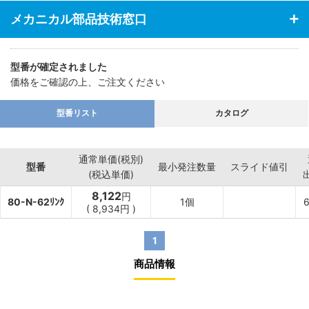
メカニカル部品技術窓口
型番が確定されました
価格をご確認の上、ご注文ください
型番リスト
カタログ
通常単価(税別)
型番
最小発注数量
スライド値引
(税込単価)
8,122
円
80-N-62ﾘﾝｸ
1個
(
8,934
円
)
1
商品情報