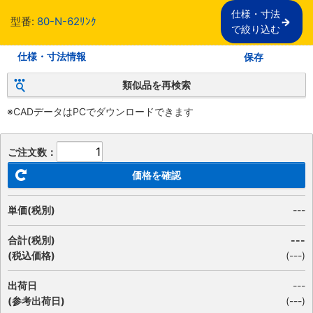
仕様・寸法

型番:
80-N-62ﾘﾝｸ
で絞り込む
仕様・寸法情報
保存
類似品を再検索
※CADデータはPCでダウンロードできます
ご注文数：
価格を確認
単価(税別)
---
合計(税別)
---
(税込価格)
(
---
)
出荷日
---
(参考出荷日)
(---)