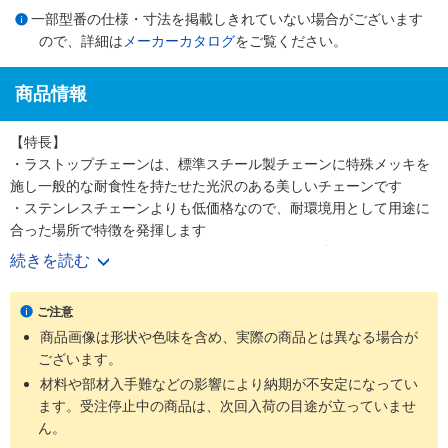
一部型番の仕様・寸法を掲載しきれていない場合がございます
ので、詳細は
メーカーカタログ
をご覧ください。
商品情報
【特長】
・ラストップチェーンは、標準スチール製チェーンに特殊メッキを
施し一般的な耐食性を持たせた光沢のある美しいチェーンです
・ステンレスチェーンよりも低価格なので、耐環境用として用途に
合った場所で特徴を発揮します
・引張強さについてはステンレスチェーンよりも強いです
続きを読む
【用途】
・ラストップチェーンはほとんどのローラチェーン、ニバイピッチ
ご注意
等のアタッチメント付チェーンにも適用可能です
商品画像は形状や色味を含め、実際の商品とは異なる場合が
・耐環境用として軽い腐食環境にさらされる屋外使用に最適です
ございます。
材料や部材入手難などの影響により納期が不安定になってい
ます。受注停止中の商品は、次回入荷の目途が立っていませ
ん。