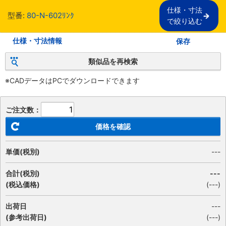
仕様・寸法

型番:
80-N-602ﾘﾝｸ
で絞り込む
仕様・寸法情報
保存
類似品を再検索
※CADデータはPCでダウンロードできます
ご注文数：
価格を確認
単価(税別)
---
合計(税別)
---
(税込価格)
(
---
)
出荷日
---
(参考出荷日)
(---)