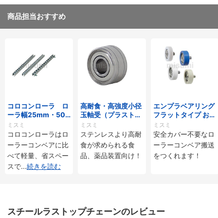
商品担当おすすめ
コロコンローラ ロ
高耐食・高強度小径
エンプラベアリング
ーラ幅25mm・50
玉軸受（プラストロ
フラットタイプ おね
mmタイプ
ベアリング）
じ付
ミスミ
ミスミ
ミスミ
コロコンローラはロ
ステンレスより高耐
安全カバー不要なロ
ーラーコンベアに比
食が求められる食
ーラーコンベア搬送
べて軽量、省スペー
品、薬品装置向け！
をつくれます！
スで
...
続きを読む
スチールラストップチェーンのレビュー