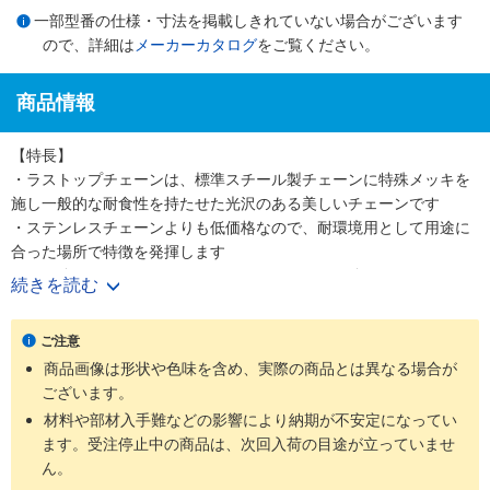
一部型番の仕様・寸法を掲載しきれていない場合がございます
ので、詳細は
メーカーカタログ
をご覧ください。
商品情報
【特長】
・ラストップチェーンは、標準スチール製チェーンに特殊メッキを
施し一般的な耐食性を持たせた光沢のある美しいチェーンです
・ステンレスチェーンよりも低価格なので、耐環境用として用途に
合った場所で特徴を発揮します
・引張強さについてはステンレスチェーンよりも強いです
続きを読む
【用途】
・ラストップチェーンはほとんどのローラチェーン、ニバイピッチ
ご注意
等のアタッチメント付チェーンにも適用可能です
商品画像は形状や色味を含め、実際の商品とは異なる場合が
・耐環境用として軽い腐食環境にさらされる屋外使用に最適です
ございます。
材料や部材入手難などの影響により納期が不安定になってい
ます。受注停止中の商品は、次回入荷の目途が立っていませ
ん。