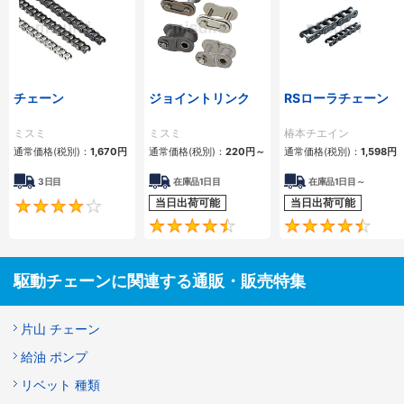
チェーン
ジョイントリンク
RSローラチェーン
ミスミ
ミスミ
椿本チエイン
通常価格(税別)：
1,670
円
通常価格(税別)：
220
円
～
通常価格(税別)：
1,598
円
3日目
在庫品1日目
在庫品1日目～
当日出荷可能
当日出荷可能
4.2
4.5
駆動チェーンに関連する通販・販売特集
片山 チェーン
給油 ポンプ
リベット 種類