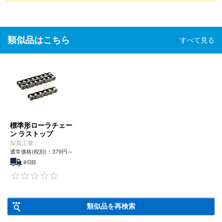
類似品はこちら
すべて見る
標準形ローラチェー
ン ラストップ
加賀工業
通常価格(税別)：
379
円
～
9日目
0
類似品を再検索