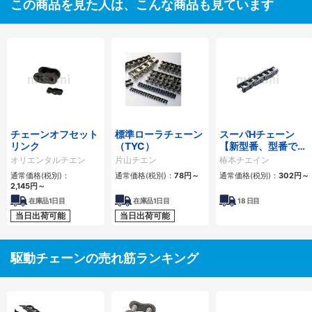
この商品を見た人は、こんな商品も見ています
チェーンオフセット
標準ローラチェーン
スーパHチェーン
リンク
（TYC）
【新型番、型番でリ
ンク数指定】
オリエンタルチエン
片山チエン
椿本チエイン
通常価格(税別)：
通常価格(税別)：
78
円
～
通常価格(税別)：
302
円
～
2,145
円
～
在庫品1日目
在庫品1日目
18
日目
当日出荷可能
当日出荷可能
駆動チェーンの売れ筋ランキング