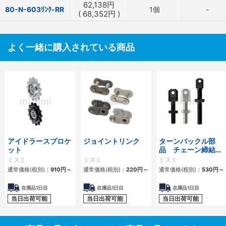
62,138
円
80-N-603ﾘﾝｸ-RR
1個
-
(
68,352
円
)
よく一緒に購入されている商品
アイドラースプロケ
ジョイントリンク
ターンバックル部
ット
品 チェーン締結
用 スタンダードタ
ミスミ
ミスミ
ミスミ
イプ・ロングタイプ
通常価格(税別)：
910
円
～
通常価格(税別)：
220
円
～
通常価格(税別)：
530
円
～
在庫品1日目
在庫品1日目
在庫品1日目
当日出荷可能
当日出荷可能
当日出荷可能