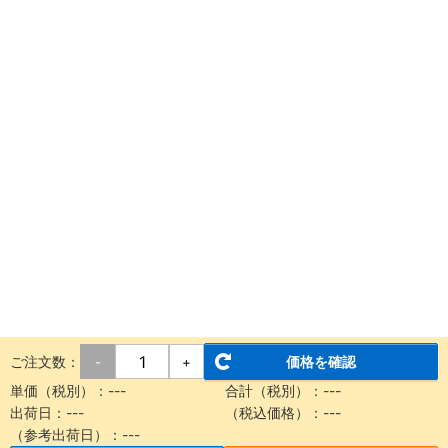
ご注文数：
価格を確認
-
+
単価（税別）：
---
合計（税別）：
---
出荷日：
---
（税込価格）：
---
（参考出荷日）：
---