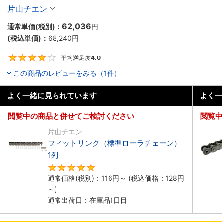
片山チエン
62,036
通常単価(税別)：
円
(税込単価)：
68,240
円
平均満足度
4.0
4
この商品のレビューをみる（1件）
よく一緒に見られています
よく一
閲覧中の商品と併せてご検討ください
閲覧
片山チエン
フィットリンク（標準ローラチェーン）
1列
4.8
通常価格(税別)：
116
円
～
(税込価格：
128
円
～)
通常出荷日：在庫品1日目