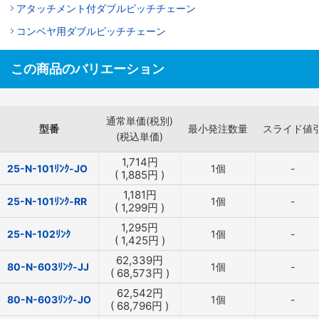
アタッチメント付ダブルピッチチェーン
コンベヤ用ダブルピッチチェーン
この商品のバリエーション
通常単価(税別)
型番
最小発注数量
スライド値
(税込単価)
1,714
円
25-N-101ﾘﾝｸ-JO
1個
-
(
1,885
円
)
1,181
円
25-N-101ﾘﾝｸ-RR
1個
-
(
1,299
円
)
1,295
円
25-N-102ﾘﾝｸ
1個
-
(
1,425
円
)
62,339
円
80-N-603ﾘﾝｸ-JJ
1個
-
(
68,573
円
)
62,542
円
80-N-603ﾘﾝｸ-JO
1個
-
(
68,796
円
)