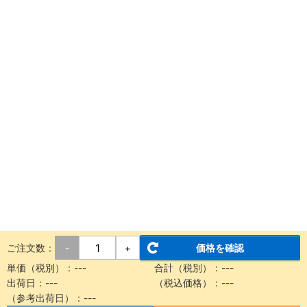
ご注文数：
価格を確認
-
+
単価（税別）：
---
合計（税別）：
---
出荷日：
---
（税込価格）：
---
（参考出荷日）：
---