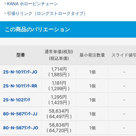
KANA ホローピンチェーン
引張りリンク（ロングストロークタイプ）
この商品のバリエーション
通常単価(税別)
型番
最小発注数量
スライド値
(税込単価)
1,714
円
25-N-101ﾘﾝｸ-JO
1個
-
(
1,885
円
)
1,181
円
25-N-101ﾘﾝｸ-RR
1個
-
(
1,299
円
)
1,295
円
25-N-102ﾘﾝｸ
1個
-
(
1,425
円
)
58,634
円
80-N-567ﾘﾝｸ-JJ
1個
-
(
64,497
円
)
58,836
円
80-N-567ﾘﾝｸ-JO
1個
-
(
64,720
円
)