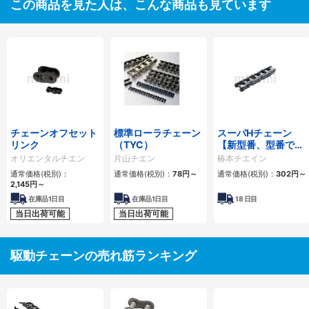
この商品を見た人は、こんな商品も見ています
チェーンオフセット
標準ローラチェーン
スーパHチェーン
リンク
（TYC）
【新型番、型番でリ
ンク数指定】
オリエンタルチエン
片山チエン
椿本チエイン
通常価格(税別)：
通常価格(税別)：
78
円
～
通常価格(税別)：
302
円
～
2,145
円
～
在庫品1日目
在庫品1日目
18
日目
当日出荷可能
当日出荷可能
駆動チェーンの売れ筋ランキング