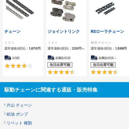
チェーン
ジョイントリンク
RSローラチェーン
ミスミ
ミスミ
椿本チエイン
通常価格(税別)：
1,670
円
通常価格(税別)：
220
円
～
通常価格(税別)：
1,598
円
3日目
在庫品1日目
在庫品1日目～
当日出荷可能
当日出荷可能
4.2
4.5
駆動チェーンに関連する通販・販売特集
片山 チェーン
給油 ポンプ
リベット 種類