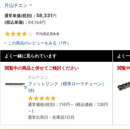
片山チエン
58,331
通常単価(税別)：
円
(税込単価)：
64,164
円
平均満足度
4.0
4
この商品のレビューをみる（1件）
よく一緒に見られています
よく一
閲覧中の商品と併せてご検討ください
閲覧
片山チエン
フィットリンク（標準ローラチェーン）
1列
4.8
通常価格(税別)：
116
円
～
(税込価格：
128
円
～)
通常出荷日：在庫品1日目