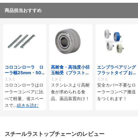
商品担当おすすめ
コロコンローラ ロ
高耐食・高強度小径
エンプラベアリング
ーラ幅25mm・50
玉軸受（プラストロ
フラットタイプ おね
mmタイプ
ベアリング）
じ付
ミスミ
ミスミ
ミスミ
コロコンローラはロ
ステンレスより高耐
安全カバー不要なロ
ーラーコンベアに比
食が求められる食
ーラーコンベア搬送
べて軽量、省スペー
品、薬品装置向け！
をつくれます！
スで
...
続きを読む
スチールラストップチェーンのレビュー