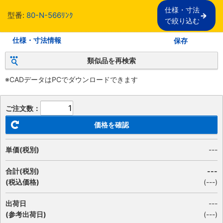
仕様・寸法

型番:
80-N-566ﾘﾝｸ
で絞り込む
仕様・寸法情報
保存
類似品を再検索
※CADデータはPCでダウンロードできます
ご注文数：
価格を確認
単価(税別)
---
合計(税別)
---
(税込価格)
(
---
)
出荷日
---
(参考出荷日)
(---)