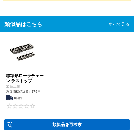
類似品はこちら
すべて見る
標準形ローラチェー
ン ラストップ
加賀工業
通常価格(税別)：
379
円
～
9日目
0
類似品を再検索