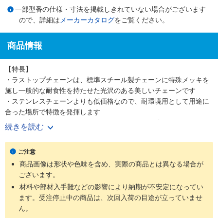
一部型番の仕様・寸法を掲載しきれていない場合がございます
ので、詳細は
メーカーカタログ
をご覧ください。
商品情報
【特長】
・ラストップチェーンは、標準スチール製チェーンに特殊メッキを
施し一般的な耐食性を持たせた光沢のある美しいチェーンです
・ステンレスチェーンよりも低価格なので、耐環境用として用途に
合った場所で特徴を発揮します
・引張強さについてはステンレスチェーンよりも強いです
続きを読む
【用途】
・ラストップチェーンはほとんどのローラチェーン、ニバイピッチ
ご注意
等のアタッチメント付チェーンにも適用可能です
商品画像は形状や色味を含め、実際の商品とは異なる場合が
・耐環境用として軽い腐食環境にさらされる屋外使用に最適です
ございます。
材料や部材入手難などの影響により納期が不安定になってい
ます。受注停止中の商品は、次回入荷の目途が立っていませ
ん。