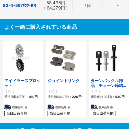
58,435
円
80-N-567ﾘﾝｸ-RR
1個
-
(
64,279
円
)
よく一緒に購入されている商品
アイドラースプロケ
ジョイントリンク
ターンバックル部
ット
品 チェーン締結
用 スタンダードタ
ミスミ
ミスミ
ミスミ
イプ・ロングタイプ
通常価格(税別)：
910
円
～
通常価格(税別)：
220
円
～
通常価格(税別)：
530
円
～
在庫品1日目
在庫品1日目
在庫品1日目
当日出荷可能
当日出荷可能
当日出荷可能