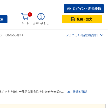
ログイン・新規登録
0
見積・注文
検索
カート
お問い合わせ
80-N-554ﾘﾝｸ
メカニカル部品技術窓口
メッキを施し一般的な耐食性を持たせた光沢の...
詳細を確認