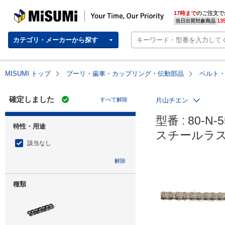
MISUMI | Your Time, Our Priority
17時まで
のご注文で
13
当日出荷対象商品
カテゴリ・メーカーから探す
MISUMI トップ
プーリ・歯車・カップリング・伝動部品
ベルト
確定しました
すべて解除
片山チエン
型番 : 80-N-5
特性・用途
スチールラ
該当なし
解除
種類