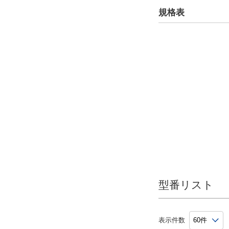
規格表
出荷日
すべて
6日以内
型番リスト
表示件数