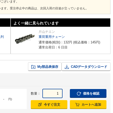
がございます。
います。受注停止中の商品は、次回入荷の目途が立っていません。
よく一緒に見られています
片山チエン
1列
重荷重用チェーン
通常価格(税別)：
132
円
(税込価格：
145
円
)
通常出荷日：6 日目
My部品表保存
CADデータダウンロード
数量：
価格を確認
-
円
)
今すぐ注文
カートへ追加