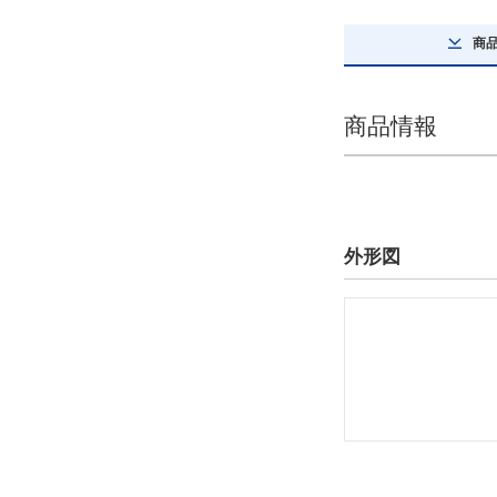
解除
商
詳細タイプ
ローラーチェーン
商品情報
解除
最大許容張力詳細(kN)
12.7
外形図
解除
タイプ
80-N
CAD
2D
3D