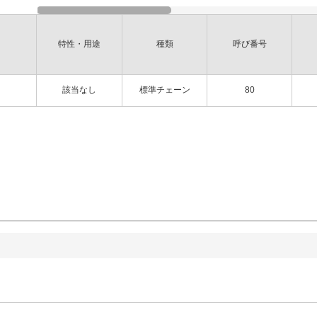
特性・用途
種類
呼び番号
該当なし
標準チェーン
80