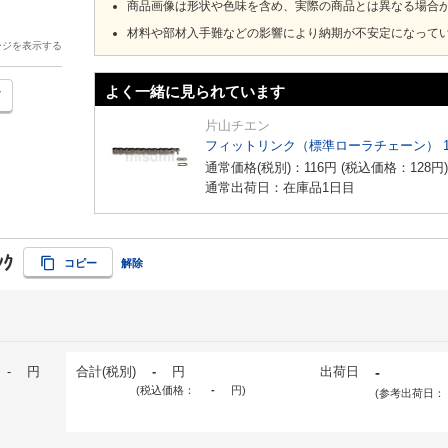
商品画像は形状や色味を含め、実際の商品とは異なる場合
材料や部材入手難などの影響により納期が不安定になって
ージを表示する
よく一緒に見られています
片山チエン
フィットリンク（標準ローラチェーン） 
通常価格(税別)：
116
円
(税込価格：
128
円
)
通常出荷日：在庫品1日目
ﾝｸ
コピー
解除
-
円
合計(税別)
-
円
出荷日
-
(税込価格：
-
円
)
(参考出荷日：