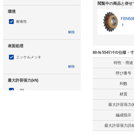
閲覧中の商品と併せ
環境
FBN
耐食性
ト
解除
表面処理
80-N-554ﾘﾝｸの仕様
ニッケルメッキ
特性・用途
解除
呼び番号
最大許容張力(kN)
列数
～99
材質
解除
最大許容張力(k
リンク数
編成指示
554
最大許容張力詳細(