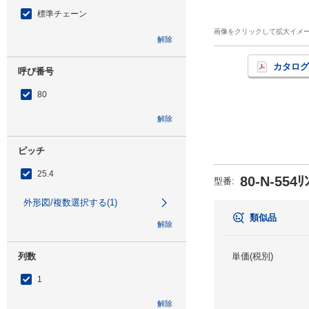
標準チェーン
画像をクリックして拡大イメ
解除
カタログ
呼び番号
80
解除
ピッチ
25.4
80-N-554ﾘ
型番
:
外形図/複数選択する(1)
類似品
解除
列数
単価(税別)
1
解除