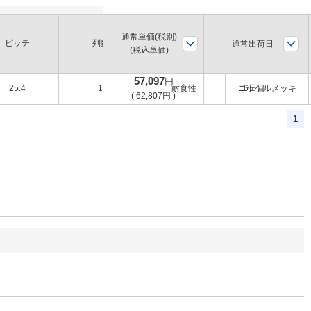
通常単価(税別)
ピッチ
列数
環境
表面処理
通常出荷日
(税込単価)
57,097
円
25.4
1
耐食性
ニッケルメッキ
6日目
(
62,807
円
)
1