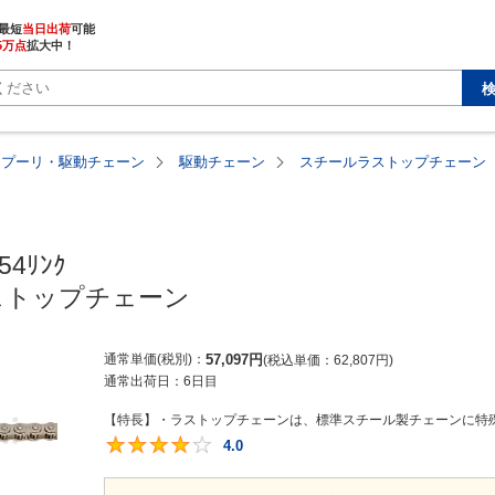
最短
当日出荷
5万点
拡大中！
・プーリ・駆動チェーン
駆動チェーン
スチールラストップチェーン
54ﾘﾝｸ

ストップチェーン
通常単価(税別)
57,097
円
税込単価
62,807
円
通常出荷日：
6日目
【特長】・ラストップチェーンは、標準スチール製チェーンに特殊
4.0
4