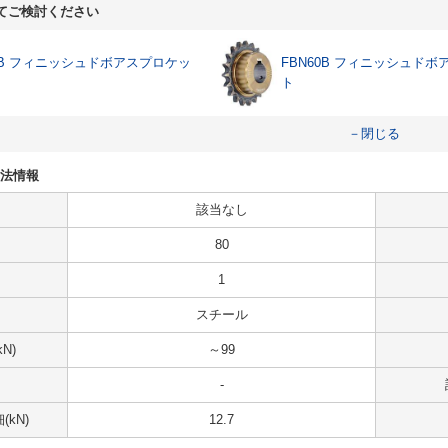
てご検討ください
50B フィニッシュドボアスプロケッ
FBN60B フィニッシュド
ト
－閉じる
・寸法情報
該当なし
80
1
スチール
N)
～99
-
kN)
12.7