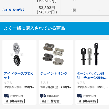
(
58,618
円
)
53,393
円
80-N-518ﾘﾝｸ
1個
-
(
58,732
円
)
よく一緒に購入されている商品
アイドラースプロケ
ジョイントリンク
ターンバックル部
ット
品 チェーン締結
用 スタンダードタ
ミスミ
ミスミ
ミスミ
イプ・ロングタイプ
通常価格(税別)：
910
円
～
通常価格(税別)：
220
円
～
通常価格(税別)：
530
円
～
在庫品1日目
在庫品1日目
在庫品1日目
当日出荷可能
当日出荷可能
当日出荷可能