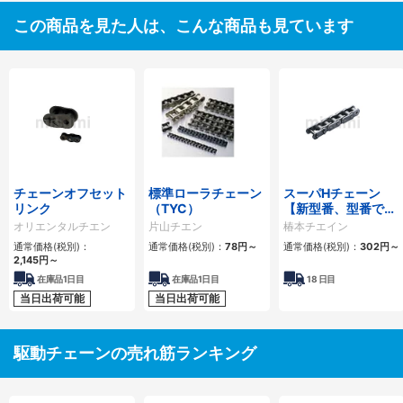
この商品を見た人は、こんな商品も見ています
チェーンオフセット
標準ローラチェーン
スーパHチェーン
リンク
（TYC）
【新型番、型番でリ
ンク数指定】
オリエンタルチエン
片山チエン
椿本チエイン
通常価格(税別)：
通常価格(税別)：
78
円
～
通常価格(税別)：
302
円
～
2,145
円
～
在庫品1日目
在庫品1日目
18
日目
当日出荷可能
当日出荷可能
駆動チェーンの売れ筋ランキング