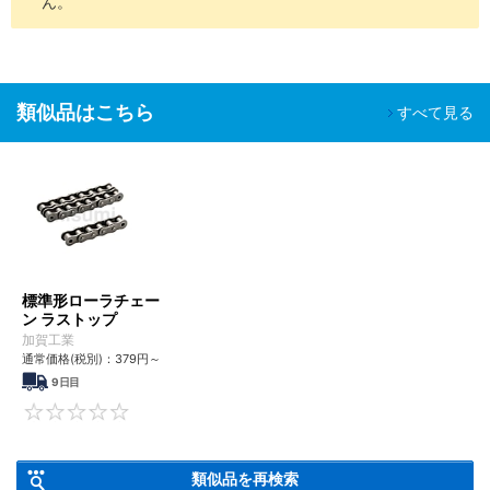
ん。
類似品はこちら
すべて見る
標準形ローラチェー
ン ラストップ
加賀工業
通常価格(税別)：
379
円
～
9日目
0
類似品を再検索