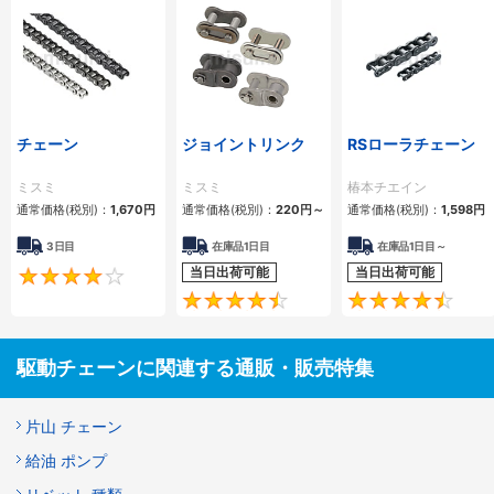
チェーン
ジョイントリンク
RSローラチェーン
ミスミ
ミスミ
椿本チエイン
通常価格(税別)：
1,670
円
通常価格(税別)：
220
円
～
通常価格(税別)：
1,598
円
3日目
在庫品1日目
在庫品1日目～
当日出荷可能
当日出荷可能
4.2
4.5
駆動チェーンに関連する通販・販売特集
片山 チェーン
給油 ポンプ