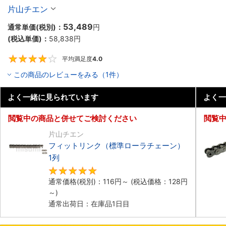
片山チエン
53,489
通常単価(税別)：
円
(税込単価)：
58,838
円
平均満足度
4.0
4
この商品のレビューをみる（1件）
よく一緒に見られています
よく一
閲覧中の商品と併せてご検討ください
閲覧
片山チエン
フィットリンク（標準ローラチェーン）
1列
4.8
通常価格(税別)：
116
円
～
(税込価格：
128
円
～)
通常出荷日：在庫品1日目