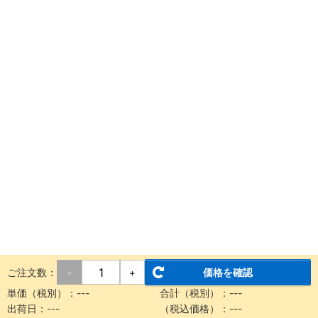
ご注文数：
価格を確認
-
+
単価（税別）：
---
合計（税別）：
---
出荷日：
---
（税込価格）：
---