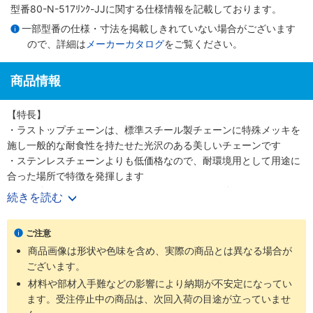
型番80-N-517ﾘﾝｸ-JJに関する仕様情報を記載しております。
一部型番の仕様・寸法を掲載しきれていない場合がございます
ので、詳細は
メーカーカタログ
をご覧ください。
商品情報
【特長】
・ラストップチェーンは、標準スチール製チェーンに特殊メッキを
施し一般的な耐食性を持たせた光沢のある美しいチェーンです
・ステンレスチェーンよりも低価格なので、耐環境用として用途に
合った場所で特徴を発揮します
・引張強さについてはステンレスチェーンよりも強いです
続きを読む
【用途】
・ラストップチェーンはほとんどのローラチェーン、ニバイピッチ
ご注意
等のアタッチメント付チェーンにも適用可能です
商品画像は形状や色味を含め、実際の商品とは異なる場合が
・耐環境用として軽い腐食環境にさらされる屋外使用に最適です
ございます。
材料や部材入手難などの影響により納期が不安定になってい
ます。受注停止中の商品は、次回入荷の目途が立っていませ