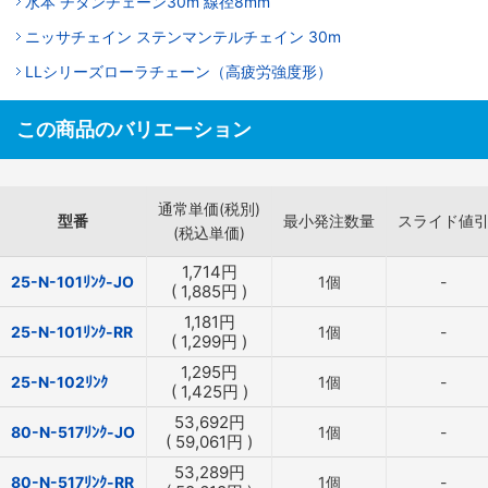
水本 チタンチェーン30m 線径8mm
ニッサチェイン ステンマンテルチェイン 30m
LLシリーズローラチェーン（高疲労強度形）
この商品のバリエーション
通常単価(税別)
型番
最小発注数量
スライド値
(税込単価)
1,714
円
25-N-101ﾘﾝｸ-JO
1個
-
(
1,885
円
)
1,181
円
25-N-101ﾘﾝｸ-RR
1個
-
(
1,299
円
)
1,295
円
25-N-102ﾘﾝｸ
1個
-
(
1,425
円
)
53,692
円
80-N-517ﾘﾝｸ-JO
1個
-
(
59,061
円
)
53,289
円
80-N-517ﾘﾝｸ-RR
1個
-