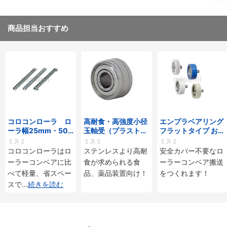
商品担当おすすめ
コロコンローラ ロ
高耐食・高強度小径
エンプラベアリング
ーラ幅25mm・50
玉軸受（プラストロ
フラットタイプ おね
mmタイプ
ベアリング）
じ付
ミスミ
ミスミ
ミスミ
コロコンローラはロ
ステンレスより高耐
安全カバー不要なロ
ーラーコンベアに比
食が求められる食
ーラーコンベア搬送
べて軽量、省スペー
品、薬品装置向け！
をつくれます！
スで
...
続きを読む