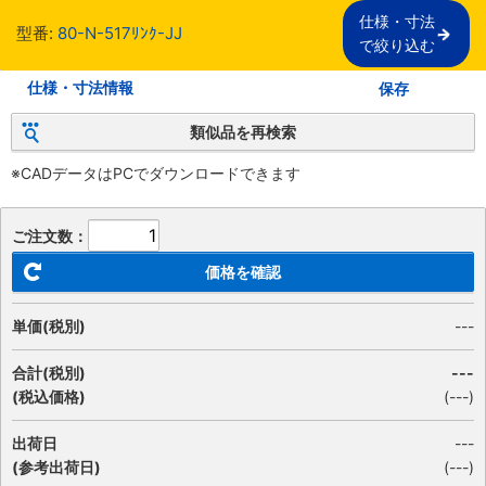
仕様・寸法

型番:
80-N-517ﾘﾝｸ-JJ
で絞り込む
仕様・寸法情報
保存
類似品を再検索
※CADデータはPCでダウンロードできます
ご注文数：
価格を確認
単価(税別)
---
合計(税別)
---
(税込価格)
(
---
)
出荷日
---
(参考出荷日)
(---)