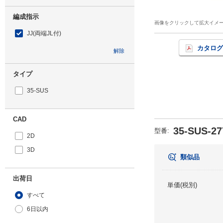
編成指示
画像をクリックして拡大イメ
JJ(両端JL付)
カタログ
解除
タイプ
35-SUS
CAD
35-SUS-27
型番
:
2D
3D
類似品
出荷日
単価(税別)
すべて
6日以内