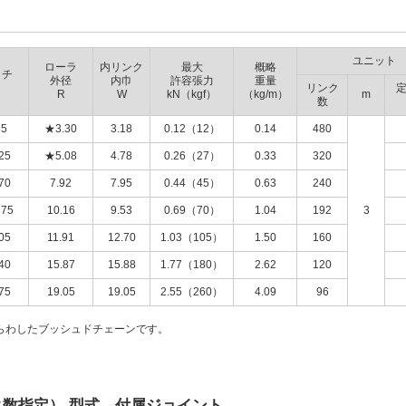
ユニット
ローラ
内リンク
最大
概略
ッチ
外径
内巾
許容張力
重量
リンク
R
W
kN（kgf）
（kg/m）
m
数
35
★3.30
3.18
0.12（12）
0.14
480
25
★5.08
4.78
0.26（27）
0.33
320
70
7.92
7.95
0.44（45）
0.63
240
875
10.16
9.53
0.69（70）
1.04
192
3
05
11.91
12.70
1.03（105）
1.50
160
40
15.87
15.88
1.77（180）
2.62
120
75
19.05
19.05
2.55（260）
4.09
96
らわしたブッシュドチェーンです。
ク数指定） 型式 付属ジョイント