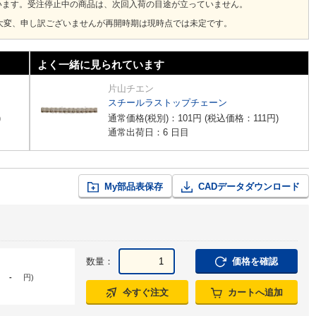
います。受注停止中の商品は、次回入荷の目途が立っていません。
大変、申し訳ございませんが再開時期は現時点では未定です。
よく一緒に見られています
片山チエン
スチールラストップチェーン
)
通常価格(税別)：
101
円
(税込価格：
111
円
)
通常出荷日：6 日目
My部品表保存
CADデータダウンロード
数量：
価格を確認
-
円
)
今すぐ注文
カートへ追加