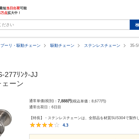
最短
当日出荷
5万点
拡大中！
・プーリ・駆動チェーン
駆動チェーン
ステンレスチェーン
35-S
-277ﾘﾝｸ-JJ

チェーン
通常単価(税別)
7,888
円
税込単価
8,677
円
通常出荷日：
6日目
【特長】・ステンレスチェーンは、全部品を材質SUS304で製作し
4.3
4.3