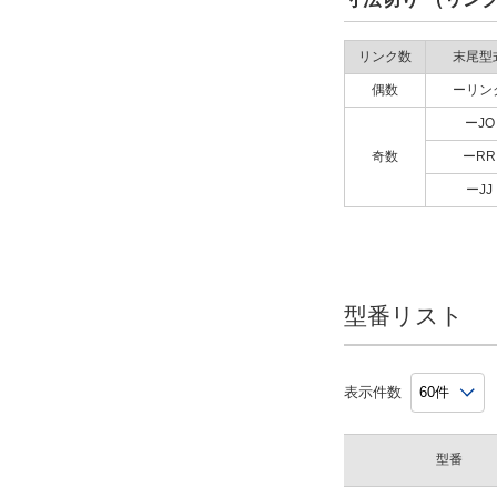
リンク数
末尾型
偶数
ーリン
ーJO
奇数
ーRR
ーJJ
型番リスト
表示件数
型番