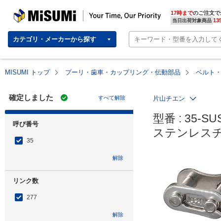
MISUMI | Your Time, Our Priority
17時まで
のご注文で
13
当日出荷対象商品
カテゴリ・メーカーから探す
MISUMI トップ
プーリ・歯車・カップリング・伝動部品
ベルト
確定しました
すべて解除
片山チエン
型番 : 35-SUS
呼び番号
ステンレス
35
解除
リンク数
277
解除