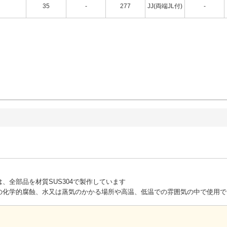
35
-
277
JJ(両端JL付)
-
、全部品を材質SUS304で製作しています
の化学的腐蝕、水又は蒸気のかかる場所や高温、低温での雰囲気の中で使用で