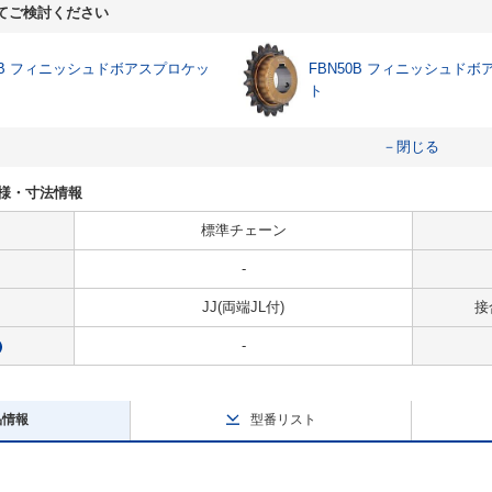
てご検討ください
35B フィニッシュドボアスプロケッ
FBN50B フィニッシュド
ト
－閉じる
Jの仕様・寸法情報
標準チェーン
-
JJ(両端JL付)
接
-
?
品情報
型番リスト