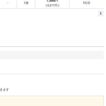
7,888
円
-
1個
6日目
(
8,677
円
)
1
きます