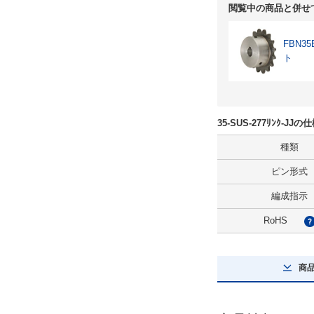
閲覧中の商品と併せ
FBN
ト
35-SUS-277ﾘﾝｸ-J
種類
ピン形式
編成指示
RoHS
商