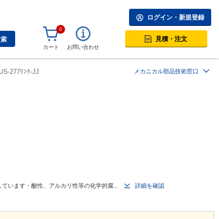
ログイン・新規登録
0
見積・注文
検索
カート
お問い合わせ
US-277ﾘﾝｸ-JJ
メカニカル部品技術窓口
ています・酸性、アルカリ性等の化学的腐...
詳細を確認