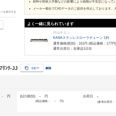
材料や部材入手難などの影響により納期が不安定になって
メーカー都合でCADデータのご提供を停止しております。
ージを表示する
よく一緒に見られています
片山チエン
KANAステンレスローラチェーン 1列
通常価格(税別)：
161
円
(税込価格：
177
円
通常出荷日：在庫品1日目
7ﾘﾝｸ-JJ
コピー
解除
-
円
合計(税別)
-
円
出荷日
-
(税込価格：
-
円
)
(参考出荷日：