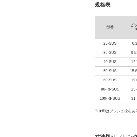
規格表
ピ
型番
P
25-SUS
6.
35-SUS
9.5
40-SUS
12.
50-SUS
15.
60-SUS
19.
80-RPSUS
25.
100-RPSUS
31.
※★印はブッシュ径をあ
寸法切り （リン