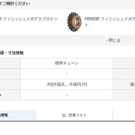
てご検討ください
35B フィニッシュドボアスプロケッ
FBN50B フィニッシュド
ト
－閉じる
Oの仕様・寸法情報
標準チェーン
-
JO(片端JL、片端OL付)
接
-
?
品情報
型番リスト