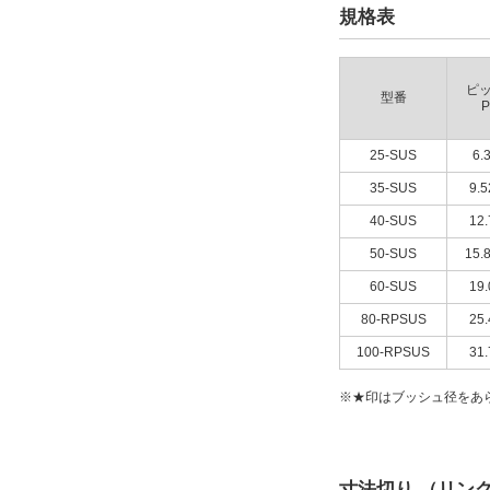
規格表
ピ
型番
P
25-SUS
6.
35-SUS
9.5
40-SUS
12.
50-SUS
15.
60-SUS
19.
80-RPSUS
25.
100-RPSUS
31.
※★印はブッシュ径をあ
寸法切り （リン