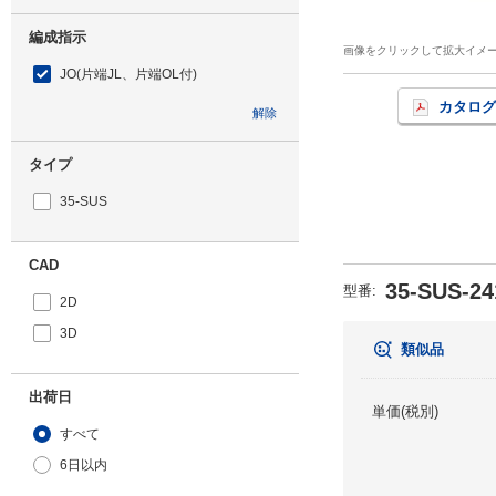
編成指示
画像をクリックして拡大イメ
JO(片端JL、片端OL付)
カタログ
解除
タイプ
35-SUS
CAD
35-SUS-24
型番
:
2D
3D
類似品
出荷日
単価(税別)
すべて
6日以内