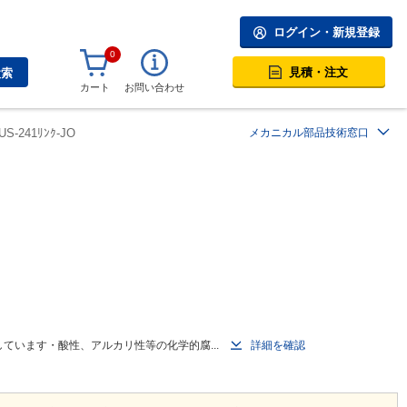
ログイン・新規登録
0
見積・注文
検索
カート
お問い合わせ
US-241ﾘﾝｸ-JO
メカニカル部品技術窓口
ています・酸性、アルカリ性等の化学的腐...
詳細を確認