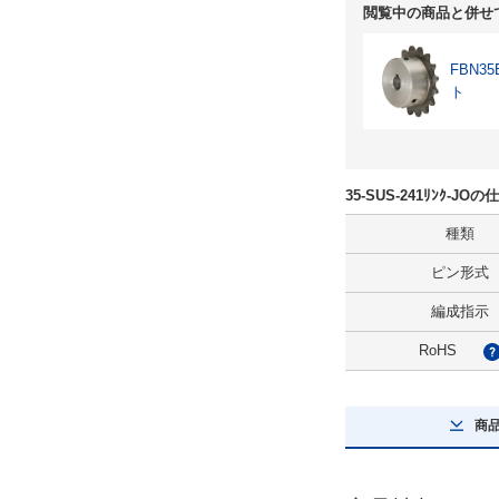
閲覧中の商品と併せ
FBN
ト
35-SUS-241ﾘﾝｸ-J
種類
ピン形式
編成指示
RoHS
商