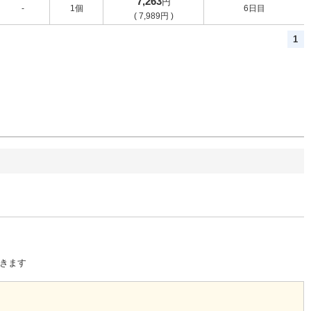
7,263
円
-
1個
6日目
(
7,989
円
)
1
きます