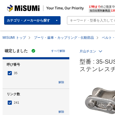
MISUMI | Your Time, Our Priority
17時まで
のご注文で
13
当日出荷対象商品
カテゴリ・メーカーから探す
MISUMI トップ
プーリ・歯車・カップリング・伝動部品
ベルト
確定しました
すべて解除
片山チエン
型番 : 35-SUS
呼び番号
ステンレス
35
解除
リンク数
241
解除