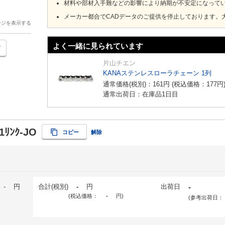
材料や部材入手難などの影響により納期が不安定になって
メーカー都合でCADデータのご提供を停止しております。
ージを表示する
よく一緒に見られています
片山チエン
KANAステンレスローラチェーン 1列
通常価格(税別)：
161
円
(税込価格：
177
円
通常出荷日：在庫品1日目
1ﾘﾝｸ-JO
コピー
解除
-
円
合計(税別)
-
円
出荷日
-
(税込価格：
-
円
)
(参考出荷日：