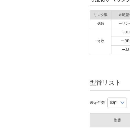
リンク数
末尾型
偶数
ーリン
ーJO
奇数
ーRR
ーJJ
型番リスト
表示件数
型番