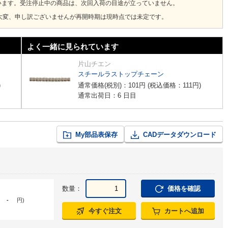
います。受注停止中の商品は、次回入荷の目途が立っていません。
大変、申し訳ございませんが再開時期は現時点では未定です。
よく一緒に見られています
片山チエン
スチールラストップチェーン
)
通常価格(税別)：
101
円
(税込価格：
111
円
)
通常出荷日：6 日目
My部品表保存
CADデータダウンロード
数量：
価格を確認
-
円
)
今すぐ注文
カートへ追加