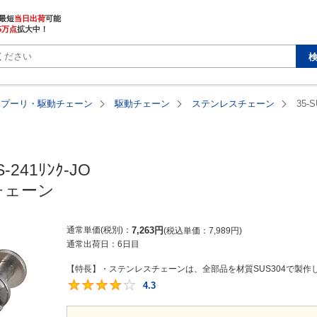
最短
当日出荷
5万点
拡大中！
・プーリ・駆動チェーン
駆動チェーン
ステンレスチェーン
35-S
-241ﾘﾝｸ-JO

チェーン
通常単価(税別)
7,263
円
税込単価
7,989
円
通常出荷日：
6日目
【特長】・ステンレスチェーンは、全部品を材質SUS304で製作し
4.3
4.3