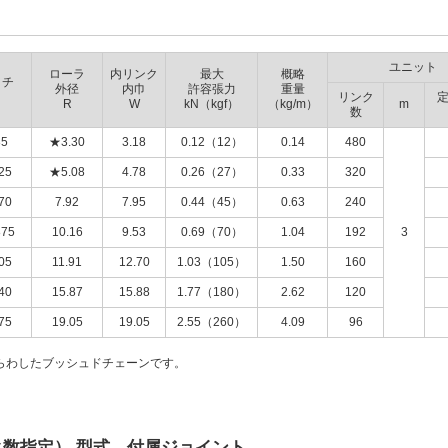
ユニット
ローラ
内リンク
最大
概略
ッチ
外径
内巾
許容張力
重量
リンク
R
W
kN（kgf）
（kg/m）
m
数
35
★3.30
3.18
0.12（12）
0.14
480
25
★5.08
4.78
0.26（27）
0.33
320
70
7.92
7.95
0.44（45）
0.63
240
875
10.16
9.53
0.69（70）
1.04
192
3
05
11.91
12.70
1.03（105）
1.50
160
40
15.87
15.88
1.77（180）
2.62
120
75
19.05
19.05
2.55（260）
4.09
96
らわしたブッシュドチェーンです。
ク数指定） 型式 付属ジョイント