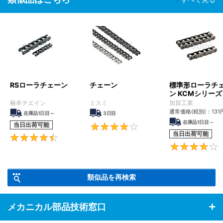
RSローラチェーン
チェーン
標準形ローラチ
ン KCMシリーズ
椿本チエイン
ミスミ
加賀工業
通常価格(税別)：
131
在庫品1日目～
3日目
在庫品1日目～
当日出荷可能
4.1
当日出荷可能
4.6
類似品を再検索
メカニカル部品技術窓口