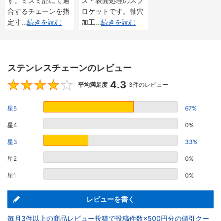
す。ミスミ品にて適
ス・表面処理のスプ
合するチェーンを指
ロケットです。軸穴
定寸
...
続きを読む
加工
...
続きを読む
ステンレスチェーンのレビュー
4.3
4.3
平均満足度
3件のレビュー
星5
67%
星4
0%
星3
33%
星2
0%
星1
0%
レビューを書く
毎月3件以上の商品レビュー投稿で投稿件数×500円分の値引クー