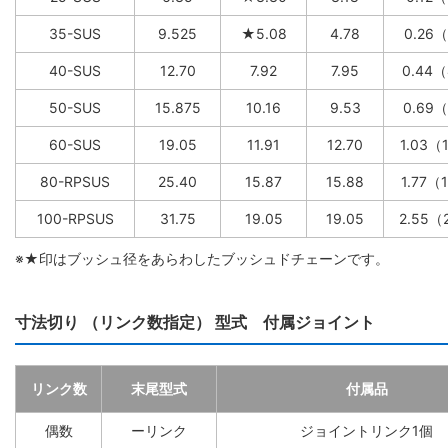
35-SUS
9.525
★5.08
4.78
0.26
40-SUS
12.70
7.92
7.95
0.44
50-SUS
15.875
10.16
9.53
0.69
60-SUS
19.05
11.91
12.70
1.03（
80-RPSUS
25.40
15.87
15.88
1.77（
100-RPSUS
31.75
19.05
19.05
2.55（
※★印はブッシュ径をあらわしたブッシュドチェーンです。
寸法切り （リンク数指定） 型式 付属ジョイント
リンク数
末尾型式
付属品
偶数
ーリンク
ジョイントリンク1個