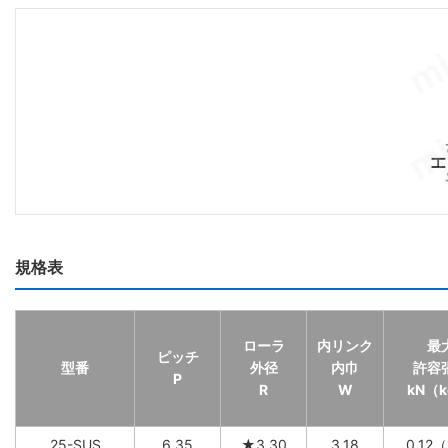
規格表
ローラ
内リンク
最
ピッチ
型番
外径
内巾
許容
P
R
W
kN（k
25-SUS
6.35
★3.30
3.18
0.12