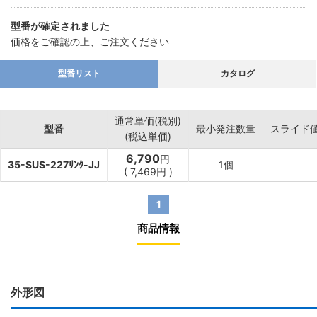
型番が確定されました
価格をご確認の上、ご注文ください
型番リスト
カタログ
通常単価(税別)
型番
最小発注数量
スライド
(税込単価)
6,790
円
35-SUS-227ﾘﾝｸ-JJ
1個
(
7,469
円
)
1
商品情報
外形図