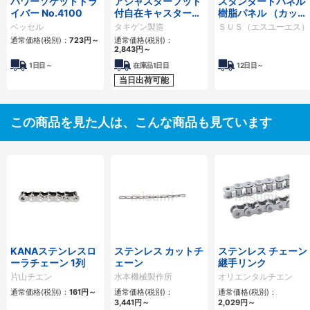
パワーソケットドラ
アジャスターフット
スタンダードパネル
イバー No.4100
付自在キャスター
樹脂パネル （カット
（ストッパーなし）
品）
ベッセル
タキゲン製造
ＳＵＳ（エスユーエス）
K-100AF
通常価格(税別)：
723
円
～
通常価格(税別)：
2,843
円
～
1日目～
在庫品1日目
12日目～
当日出荷可能
この商品を見た人は、こんな商品も見ています
KANAステンレスロ
ステンレス カットチ
ステンレス チェーン
ーラチェーン 1列
ェーン
継手リンク
片山チエン
水本機械製作所
オリエンタルチエン
通常価格(税別)：
161
円
～
通常価格(税別)：
通常価格(税別)：
3,441
円
～
2,029
円
～