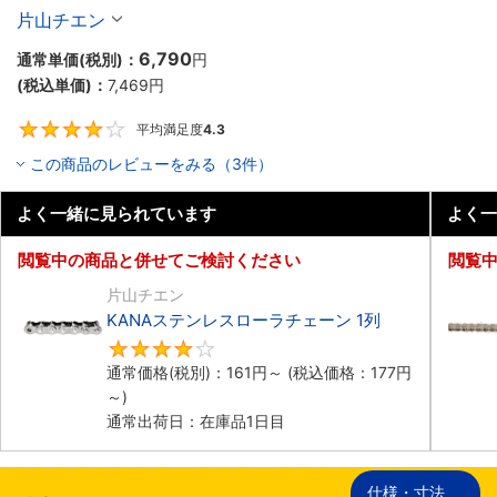
片山チエン
6,790
通常単価(税別)：
円
(税込単価)：
7,469
円
平均満足度
4.3
4.3
この商品のレビューをみる（3件）
よく一緒に見られています
よく一
閲覧中の商品と併せてご検討ください
閲覧
片山チエン
KANAステンレスローラチェーン 1列
4
通常価格(税別)：
161
円
～
(税込価格：
177
円
～)
通常出荷日：在庫品1日目
仕様・寸法
