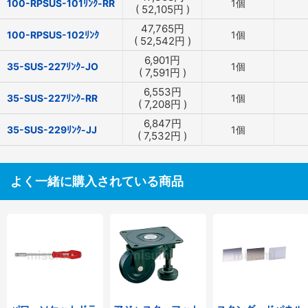
100-RPSUS-101ﾘﾝｸ-RR
1個
(
52,105
円
)
47,765
円
100-RPSUS-102ﾘﾝｸ
1個
(
52,542
円
)
6,901
円
35-SUS-227ﾘﾝｸ-JO
1個
(
7,591
円
)
6,553
円
35-SUS-227ﾘﾝｸ-RR
1個
(
7,208
円
)
6,847
円
35-SUS-229ﾘﾝｸ-JJ
1個
(
7,532
円
)
よく一緒に購入されている商品