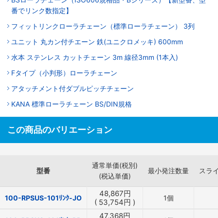
番でリンク数指定】
フィットリンクローラチェーン（標準ローラチェーン） 3列
ユニット 丸カン付チエーン 鉄(ユニクロメッキ) 600mm
水本 ステンレス カットチェーン 3m 線径3mm (1本入)
Fタイプ（小判形）ローラチェーン
アタッチメント付ダブルピッチチェーン
KANA 標準ローラチェーン BS/DIN規格
この商品のバリエーション
通常単価(税別)
型番
最小発注数量
スラ
(税込単価)
48,867
円
100-RPSUS-101ﾘﾝｸ-JO
1個
(
53,754
円
)
47,368
円