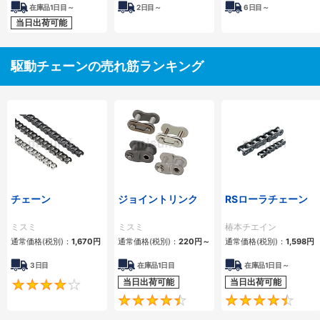
在庫品1日目～
2
日目～
6
日目～
当日出荷可能
駆動チェーンの売れ筋ランキング
チェーン
ジョイントリンク
RSローラチェーン
ミスミ
ミスミ
椿本チエイン
通常価格(税別)：
1,670
円
通常価格(税別)：
220
円
～
通常価格(税別)：
1,598
円
3日目
在庫品1日目
在庫品1日目～
当日出荷可能
当日出荷可能
4.2
4.5