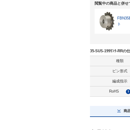
閲覧中の商品と併せ
FBN
ト
35-SUS-199ﾘﾝｸ-R
種類
ピン形式
編成指示
RoHS
商