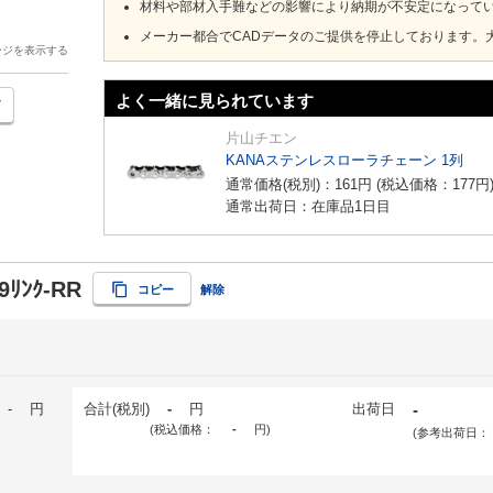
材料や部材入手難などの影響により納期が不安定になって
メーカー都合でCADデータのご提供を停止しております。
ージを表示する
よく一緒に見られています
片山チエン
KANAステンレスローラチェーン 1列
通常価格(税別)：
161
円
(税込価格：
177
円
通常出荷日：在庫品1日目
9ﾘﾝｸ-RR
コピー
解除
-
円
合計(税別)
-
円
出荷日
-
(税込価格：
-
円
)
(参考出荷日：