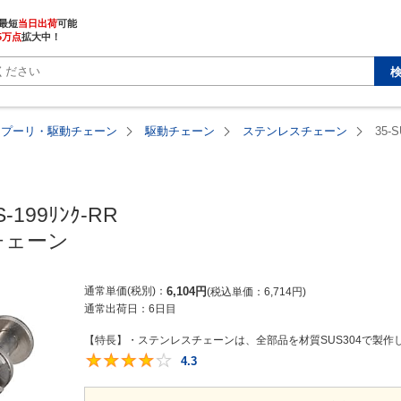
最短
当日出荷
5万点
拡大中！
・プーリ・駆動チェーン
駆動チェーン
ステンレスチェーン
35-S
-199ﾘﾝｸ-RR

チェーン
通常単価(税別)
6,104
円
税込単価
6,714
円
通常出荷日：
6日目
【特長】・ステンレスチェーンは、全部品を材質SUS304で製作し
4.3
4.3