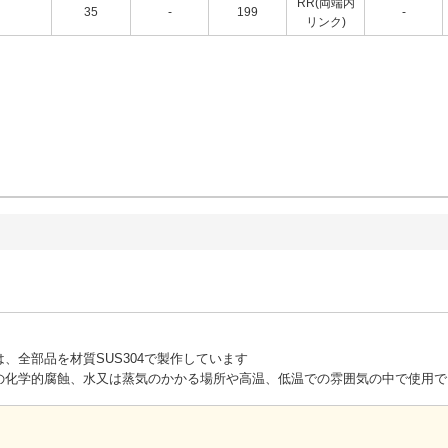
RR(両端内
35
-
199
-
リンク)
、全部品を材質SUS304で製作しています
の化学的腐蝕、水又は蒸気のかかる場所や高温、低温での雰囲気の中で使用で