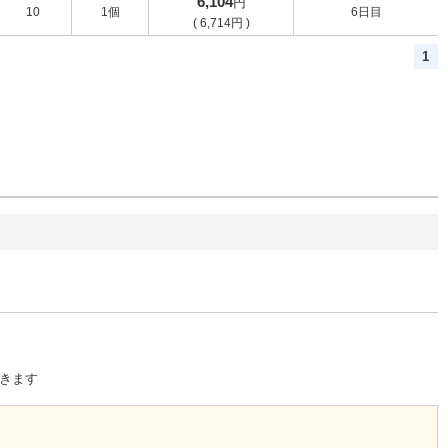
6,104
円
10
1個
6日目
(
6,714
円
)
1
きます