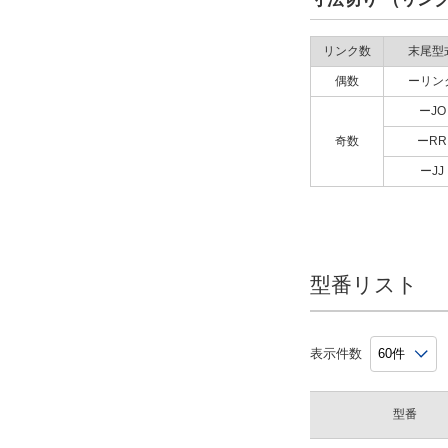
リンク数
末尾型
偶数
ーリン
ーJO
奇数
ーRR
ーJJ
型番リスト
表示件数
型番