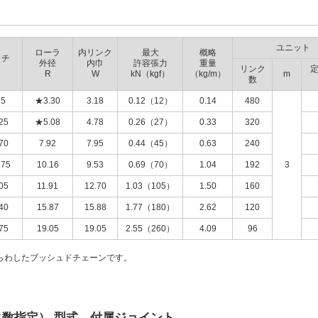
ユニット
ローラ
内リンク
最大
概略
ッチ
外径
内巾
許容張力
重量
リンク
R
W
kN（kgf）
（kg/m）
m
数
35
★3.30
3.18
0.12（12）
0.14
480
25
★5.08
4.78
0.26（27）
0.33
320
70
7.92
7.95
0.44（45）
0.63
240
875
10.16
9.53
0.69（70）
1.04
192
3
05
11.91
12.70
1.03（105）
1.50
160
40
15.87
15.88
1.77（180）
2.62
120
75
19.05
19.05
2.55（260）
4.09
96
らわしたブッシュドチェーンです。
ク数指定） 型式 付属ジョイント