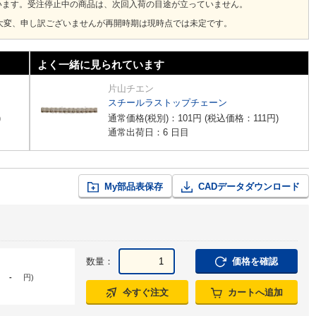
います。受注停止中の商品は、次回入荷の目途が立っていません。
大変、申し訳ございませんが再開時期は現時点では未定です。
よく一緒に見られています
片山チエン
スチールラストップチェーン
)
通常価格(税別)：
101
円
(税込価格：
111
円
)
通常出荷日：6 日目
My部品表保存
CADデータダウンロード
数量：
価格を確認
-
円
)
今すぐ注文
カートへ追加