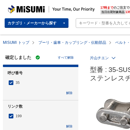
MISUMI | Your Time, Our Priority
17時まで
のご注文で
13
当日出荷対象商品
カテゴリ・メーカーから探す
MISUMI トップ
プーリ・歯車・カップリング・伝動部品
ベルト
確定しました
すべて解除
片山チエン
型番 : 35-SUS
呼び番号
ステンレス
35
解除
リンク数
199
解除