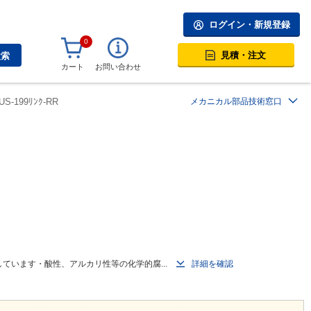
ログイン・新規登録
0
見積・注文
検索
カート
お問い合わせ
US-199ﾘﾝｸ-RR
メカニカル部品技術窓口
ています・酸性、アルカリ性等の化学的腐...
詳細を確認