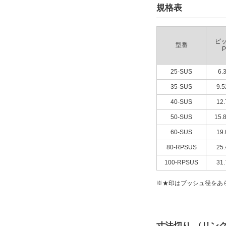
規格表
ピ
型番
P
25-SUS
6.
35-SUS
9.5
40-SUS
12.
50-SUS
15.
60-SUS
19.
80-RPSUS
25.
100-RPSUS
31.
※★印はブッシュ径をあ
寸法切り （リン