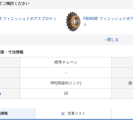
てご検討ください
35B フィニッシュドボアスプロケッ
FBN50B フィニッシュド
ト
－閉じる
Rの仕様・寸法情報
標準チェーン
-
RR(両端内リンク)
接
10
?
品情報
型番リスト