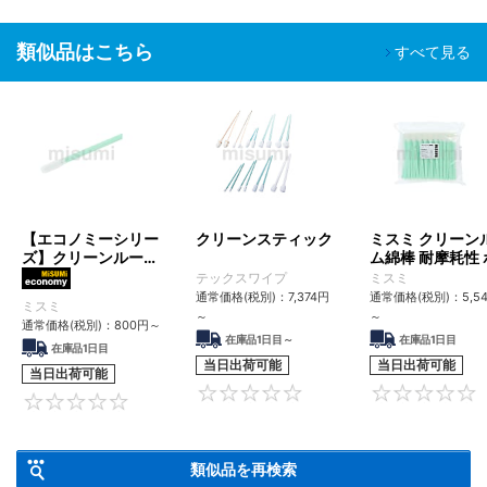
類似品はこちら
すべて見る
【エコノミーシリー
クリーンスティック
ミスミ クリーン
ズ】クリーンルーム
ム綿棒 耐摩耗性 
用綿棒クリーンルー
リウレタンタイ
MiSUMi economy
テックスワイプ
ミスミ
ムCLASS100
通常価格(税別)：
7,374
円
通常価格(税別)：
5,5
ミスミ
～
～
通常価格(税別)：
800
円
～
在庫品1日目～
在庫品1日目
在庫品1日目
当日出荷可能
当日出荷可能
当日出荷可能
0
0
類似品を再検索