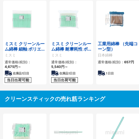
ミスミ クリーンルー
ミスミ クリーンルー
工業用綿棒 （先端コ
ム綿棒 細軸 ポリエ
ム綿棒 耐摩耗性 ポ
ーン型）
ステル長繊維タイプ
リウレタンタイプ
ミスミ
ミスミ
日本綿棒
通常価格(税別)：
通常価格(税別)：
通常価格(税別)：
657
円
4,675
円
～
5,540
円
～
在庫品1日目
在庫品1日目
1
日目
当日出荷可能
当日出荷可能
クリーンスティックの売れ筋ランキング