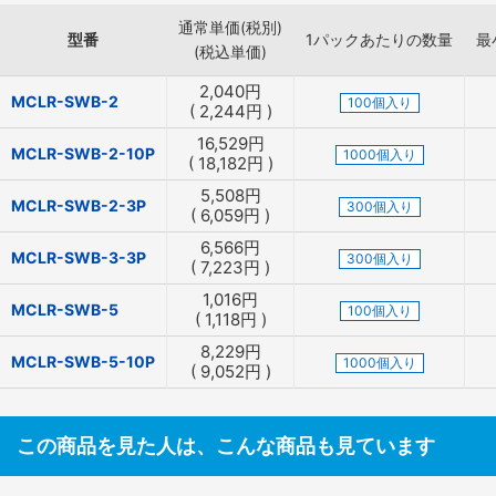
通常単価(税別)
型番
1パックあたりの数量
最
(税込単価)
2,040
円
MCLR-SWB-2
100個入り
(
2,244
円
)
16,529
円
MCLR-SWB-2-10P
1000個入り
(
18,182
円
)
5,508
円
MCLR-SWB-2-3P
300個入り
(
6,059
円
)
6,566
円
MCLR-SWB-3-3P
300個入り
(
7,223
円
)
1,016
円
MCLR-SWB-5
100個入り
(
1,118
円
)
8,229
円
MCLR-SWB-5-10P
1000個入り
(
9,052
円
)
この商品を見た人は、こんな商品も見ています