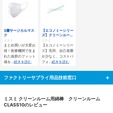
3層サージカルマス
【エコノミーシリー
ク
ズ】クリーンルーム
用綿棒クリーンルー
ミスミ
ミスミ
ムCLASS100
まとめ買いが大変お
【エコノミーシリー
得！医療機関で生ま
ズ】毛羽、自己発塵
れた抜群のフィット
が少なく、コストパ
感を
...
続きを読む
フォ
...
続きを読む
ファクトリーサプライ用品技術窓口
ミスミ クリーンルーム用綿棒 クリーンルーム
CLASS10のレビュー