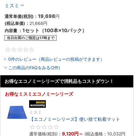
CLASS10
ミスミ
19,698
通常単価(税別)：
円
(税込単価)：
21,668
円
1セット（100本×10パック）
内容量 ：
当日出荷のご指定は17時まで
0
0件のレビュー（商品レビューの投稿ができます）
この商品のFAQをみる(2件)
お得なエコノミーシリーズで消耗品もコストダウン！
お得なミスミエコノミーシリーズ
エコノミー品
ミスミ
【エコノミーシリーズ】使い捨て粘着マット
0
9,120
円
～
通常価格(税別)：
(税込価格：
10,032
円