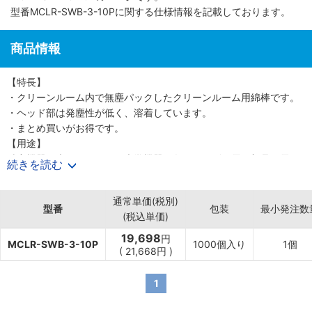
型番MCLR-SWB-3-10Pに関する仕様情報を記載しております。
商品情報
【特長】
・クリーンルーム内で無塵パックしたクリーンルーム用綿棒です。
・ヘッド部は発塵性が低く、溶着しています。
・まとめ買いがお得です。
【用途】
精密機器、光ファイバー、光学機器、各種レンズ、電子部品、電子
続きを読む
基板、電子機器など、部品の清掃用に使用します。
通常単価(税別)
型番
包装
最小発注数
(税込単価)
19,698
円
MCLR-SWB-3-10P
1000個入り
1個
(
21,668
円
)
1