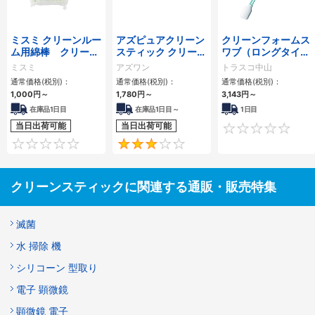
ミスミ クリーンルー
アズピュアクリーン
クリーンフォームス
ム用綿棒 クリーン
スティック クリーン
ワブ（ロングタイ
ルームCLASS10
ルーム用スワブ
プ）
ミスミ
アズワン
トラスコ中山
通常価格(税別)：
通常価格(税別)：
通常価格(税別)：
1,000
円
～
1,780
円
～
3,143
円
～
在庫品1日目
在庫品1日目～
1日目
当日出荷可能
当日出荷可能
0
3
クリーンスティックに関連する通販・販売特集
滅菌
水 掃除 機
シリコーン 型取り
電子 顕微鏡
顕微鏡 電子