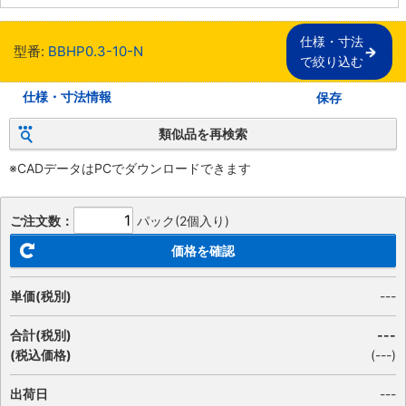
仕様・寸法

型番:
BBHP0.3-10-N
で絞り込む
仕様・寸法情報
保存
類似品を再検索
※CADデータはPCでダウンロードできます
ご注文数：
パック(2個入り)
価格を確認
単価(税別)
---
合計(税別)
---
(税込価格)
(
---
)
出荷日
---