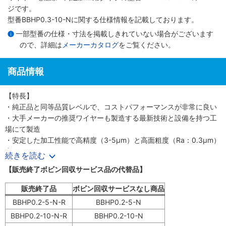
ジです。
型番BBHP0.3-10-Nに関する仕様情報を記載しております。
一部型番の仕様・寸法を掲載しきれていない場合がございます
ので、詳細は
メーカーカタログ
をご覧ください。
商品情報
【特長】
・純正品と同等品質レベルで、コストパフォーマンスが非常に良い
・大手メーカーの推奨ワイヤーも製造する最新技術と設備を持つ工
場にて製造
・安定した加工性能で高精度（3-5μm）と高面粗度（Ra：0.3μm）
実現
続きを読む
・優れた真直性と強度を有し、安定した自動結線性可能
【販売終了ボビン回収サービス品の代替品】
・汎用型でソディック、三菱、アジエ・シャルミー等の放電加工機
に適用
販売終了品
ボビン回収サービスなし商品
【用途】
BBHP0.2-5-N-R
BBHP0.2-5-N
・ワイヤーカット放電加工機用電極線
BBHP0.2-10-N-R
BBHP0.2-10-N
【商品仕様】