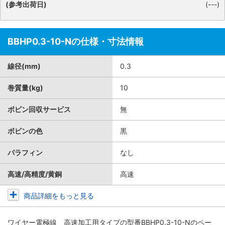
(参考出荷日)
(---)
BBHP0.3-10-Nの仕様・寸法情報
線径(mm)
0.3
巻質量(kg)
10
ボビン回収サービス
無
ボビンの色
黒
パラフィン
なし
高速/高精度/黄銅
高速
商品詳細をもっと見る
ワイヤー電極線 高速加工用タイプ
の型番BBHP0.3-10-Nのペー