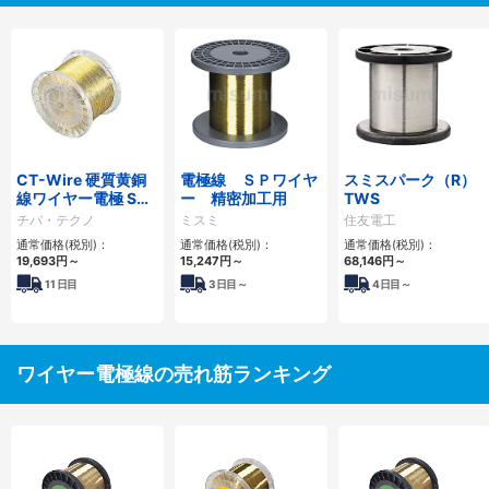
CT-Wire 硬質黄銅
電極線 ＳＰワイヤ
スミスパーク（R）
線ワイヤー電極 SH
ー 精密加工用
TWS
シリーズ 高速加工用
チバ・テクノ
ミスミ
住友電工
ワイヤー 1巻タイプ
通常価格(税別)：
通常価格(税別)：
通常価格(税別)：
19,693
円
～
15,247
円
～
68,146
円
～
11
日目
3
日目～
4
日目～
ワイヤー電極線の売れ筋ランキング