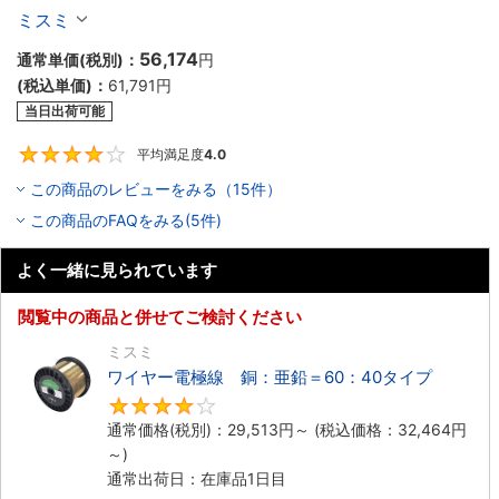
ミスミ
56,174
通常単価(税別)：
円
(税込単価)：
61,791
円
当日出荷可能
平均満足度
4.0
4
この商品のレビューをみる（15件）
この商品のFAQをみる(5件)
よく一緒に見られています
閲覧中の商品と併せてご検討ください
ミスミ
ワイヤー電極線 銅：亜鉛＝60：40タイプ
4.3
通常価格(税別)：
29,513
円
～
(税込価格：
32,464
円
～)
通常出荷日：在庫品1日目