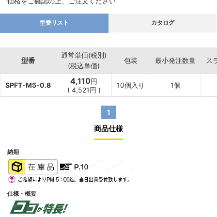
価格をご確認の上、ご注文ください
型番リスト
カタログ
通常単価(税別)
型番
包装
最小発注数量
ス
(税込単価)
4,110
円
SPFT-M5-0.8
10個入り
1個
(
4,521
円
)
1
商品仕様
納期
仕様・概要