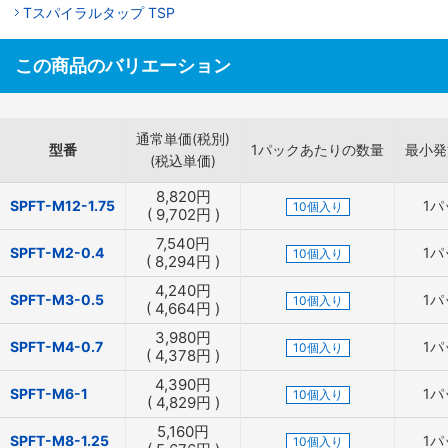
Tスパイラルタップ TSP
この商品のバリエーション
通常単価(税別)
型番
1パックあたりの数量
最小発
(税込単価)
8,820
円
SPFT-M12-1.75
1パ
10個入り
(
9,702
円
)
7,540
円
SPFT-M2-0.4
1パ
10個入り
(
8,294
円
)
4,240
円
SPFT-M3-0.5
1パ
10個入り
(
4,664
円
)
3,980
円
SPFT-M4-0.7
1パ
10個入り
(
4,378
円
)
4,390
円
SPFT-M6-1
1パ
10個入り
(
4,829
円
)
5,160
円
SPFT-M8-1.25
1パ
10個入り