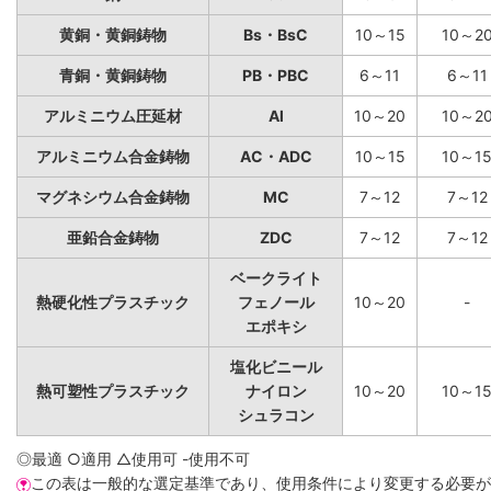
黄銅・黄銅鋳物
Bs・BsC
10～15
10～2
青銅・黄銅鋳物
PB・PBC
6～11
6～11
アルミニウム圧延材
Al
10～20
10～2
アルミニウム合金鋳物
AC・ADC
10～15
10～1
マグネシウム合金鋳物
MC
7～12
7～12
亜鉛合金鋳物
ZDC
7～12
7～12
ベークライト
熱硬化性プラスチック
フェノール
10～20
-
エポキシ
塩化ビニール
熱可塑性プラスチック
ナイロン
10～20
10～1
シュラコン
◎最適 ○適用 △使用可 -使用不可
この表は一般的な選定基準であり、使用条件により変更する必要が