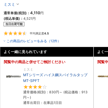
ミスミ
4,110
通常単価(税別)：
円
(税込単価)：
4,521
円
当日出荷可能
平均満足度
4.5
4.5
この商品のレビューをみる（12件）
よく一緒に見られています
よく一
閲覧中の商品と併せてご検討ください
閲覧
ミスミ
MTシリーズ ハイス鋼スパイラルタップ
MT-SPFT
4.3
通常価格(税別)：
830
円
～
(税込価格：
913
円
～)
通常出荷日：在庫品1日目