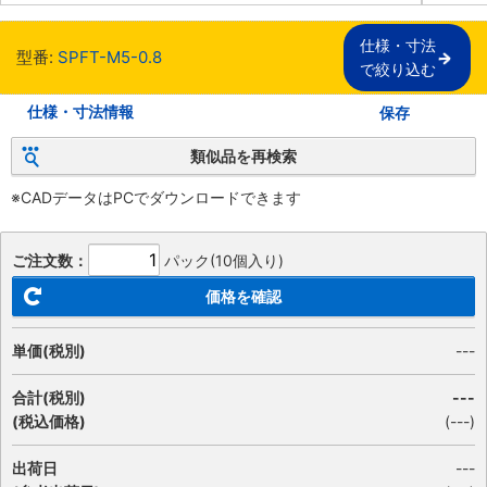
仕様・寸法

型番:
SPFT-M5-0.8
で絞り込む
仕様・寸法情報
保存
類似品を再検索
※CADデータはPCでダウンロードできます
ご注文数：
パック(10個入り)
価格を確認
単価(税別)
---
合計(税別)
---
(税込価格)
(
---
)
出荷日
---