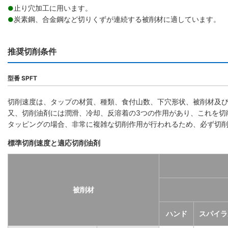
止り穴加工に用います。
●
炭素鋼、合金鋼など切りくずが連続する被削材に適しています。
●
推奨切削条件
型番 SPFT
切削速度は、タップの材質、種類、食付山数、下穴形状、被削材及
又、切削油剤には潤滑、冷却、反溶着の3つの作用があり、これを切
タッピングの場合、非常に複雑な切削作用が行われるため、必ず切
標準切削速度と適応切削油剤
被削材
ハンド
スパイラ