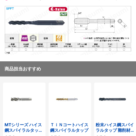
商品担当おすすめ
MTシリーズ ハイス
ＴｉＮコートハイス
粉末ハイス鋼スパイ
鋼スパイラルタップ
鋼スパイラルタップ
ラルタップ 難削材対
MT-SPFT
応