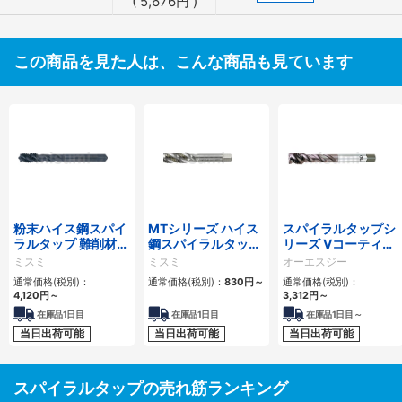
(
5,676
円
)
この商品を見た人は、こんな商品も見ています
粉末ハイス鋼スパイ
MTシリーズ ハイス
スパイラルタップシ
ラルタップ 難削材対
鋼スパイラルタップ
リーズ Vコーティン
応
MT-SPFT
グ粉末ハイス VP-
ミスミ
ミスミ
オーエスジー
SFT
通常価格(税別)：
通常価格(税別)：
830
円
～
通常価格(税別)：
4,120
円
～
3,312
円
～
在庫品1日目
在庫品1日目
在庫品1日目～
当日出荷可能
当日出荷可能
当日出荷可能
スパイラルタップの売れ筋ランキング