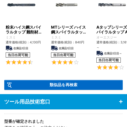
粉末ハイス鋼スパイ
MTシリーズ ハイス
Aタップシリーズ
ラルタップ 難削材対
鋼スパイラルタップ
パイラルタップ A
応
MT-SPFT
SFT
ミスミ
ミスミ
オーエスジー
通常価格(税別)：
4,130
円
通常価格(税別)：
840
円
通常価格(税別)：
3,16
～
在庫品1日目
在庫品1日目
在庫品1日目～
当日出荷可能
当日出荷可能
当日出荷可能
4.4
4.2
類似品を再検索
ツール用品技術窓口
型番が確定されました