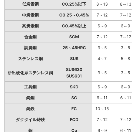
低炭素鋼
C0.25%以下
8～13
8～13
中炭素鋼
C0.25～0.45%
7～12
7～12
高炭素鋼
C0.45%以上
6～9
6～9
合金鋼
SCM
7～12
7～12
調質鋼
25～45HRC
3～5
3～5
ステンレス鋼
SUS
4～7
5～8
SUS630
析出硬化系ステンレス鋼
3～5
3～5
SUS631
工具鋼
SKD
6～9
6～9
鋳鋼
SC
6～11
6～11
鋳鉄
FC
10～15
-
ダクタイル鋳鉄
FCD
7～12
7～12
銅
Cu
6～9
6～11