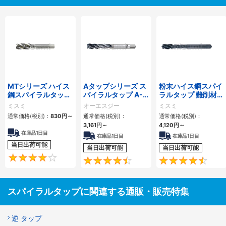
MTシリーズ ハイス
Aタップシリーズ ス
粉末ハイス鋼スパイ
鋼スパイラルタップ
パイラルタップ A-
ラルタップ 難削材対
MT-SPFT
SFT
応
ミスミ
オーエスジー
ミスミ
通常価格(税別)：
830
円
～
通常価格(税別)：
通常価格(税別)：
3,161
円
～
4,120
円
～
在庫品1日目
在庫品1日目
在庫品1日目
当日出荷可能
当日出荷可能
当日出荷可能
4.3
4.4
スパイラルタップに関連する通販・販売特集
逆 タップ