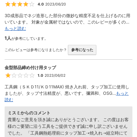
4.0
2023/06/20
4
3D成形品でネジ造形した部分の微妙な精度不足を仕上げるのに用
いています。 対象が金属材ではないので、このレビーが多くの...
もっと読む
1人
が参考にしています。
このレビューは参考になりましたか？
参考になった
金型部品締め付け用タップ
1.0
2023/06/02
1
工具鋼（ＳＫＤ11/ＫＤ11MAX) 焼き入れ前、タップ加工に使用し
ましたが、タップ寸法精度が、悪いです。彌満和、OSG...
もっと
読む
ミスミからのコメント
貴重なご意見を頂き誠にありがとうございます。 この度はお客
様のご要望に沿う工具をご提供できず誠に申し訳ございません
でした。 「工具鋼熱処理前にタップ加工➝焼入れ➝組立時にて