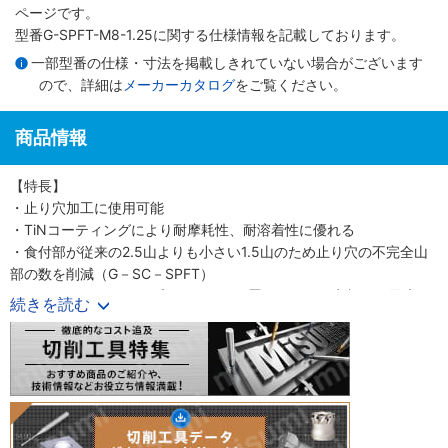
ページです。
型番G-SPFT-M8-1.25に関する仕様情報を記載しております。
一部型番の仕様・寸法を掲載しきれていない場合がございます
ので、詳細は
メーカーカタログ
をご覧ください。
商品情報
【特長】
・止り穴加工に使用可能
・TiNコーティングにより耐摩耗性、耐溶着性に優れる
・食付部が従来の2.5山よりも小さい1.5山のため止り穴の不完全山
部の数を削減（G－SC－SPFT）
・ロングシャンクタイプにより深い位置にあるねじ穴加工に最適
続きを読む
（G－LS－SPFT）