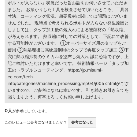
ボルトが入らない」状況だった旨お話をお伺いさせていただき
ました。 お預かりした工具を検査させて頂いたところ、工具各
寸法、コーティング状況、超硬母材に関しては問題はございま
せんでした。 現時点で考えられるボルトが入らない発生原因と
しましては、タップ加工後の焼入れによる被削材の「熱収縮」
が考えられます。 熱収縮に対しての対策として、下記にて改善
する可能性がございます。 ①オーバーサイズ用のタップをご
使用 ②熱処理後に高硬度鋼用のタップで再度タップ加工 ③下
穴に熱収縮抑制のケミカルを塗布し焼入れ 誠に恐縮ですが、上
記ご検討いただけますと幸いです。 技術情報ページ「タップ加
工のトラブルシューティング」https://jp.misumi-
ec.com/tech-
info/categories/machine_processing/mp04/j0057.htmlがござ
いますので、ご参考になれば幸いです。 引き続きお引き立てを
賜りますよう、何卒よろしくお願い申し上げます。
0人
が参考にしています。
このレビューは参考になりましたか？
参考になった