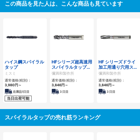
この商品を見た人は、こんな商品も見ています
ハイス鋼スパイラル
HFシリーズ超高速用
HF シリーズドライ
タップ
スパイラルタップ炭
加工用通り穴用スパ
素鋼・合金鋼用
イラルタップ炭素
ミスミ
彌満和製作所
彌満和製作所
HFIHS
鋼・合金鋼用
通常価格(税別)：
通常価格(税別)：
通常価格(税別)：
HDISL
3,980
円
～
3,846
円
～
3,846
円
～
在庫品1日目
3
日目
3
日目
当日出荷可能
スパイラルタップの売れ筋ランキング