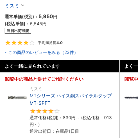
り】
ミスミ
5,950
通常単価(税別)：
円
(税込単価)：
6,545
円
当日出荷可能
平均満足度
4.0
4
この商品のレビューをみる（23件）
よく一緒に見られています
よく一
閲覧中の商品と併せてご検討ください
閲覧
ミスミ
MTシリーズ ハイス鋼スパイラルタップ
MT-SPFT
4.3
通常価格(税別)：
830
円
～
(税込価格：
913
円
～)
通常出荷日：在庫品1日目