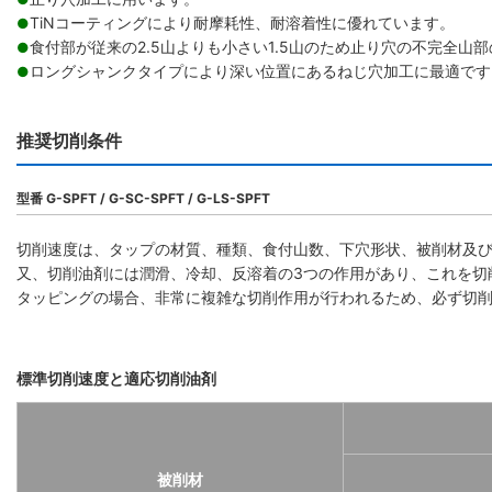
TiNコーティングにより耐摩耗性、耐溶着性に優れています。
●
食付部が従来の2.5山よりも小さい1.5山のため止り穴の不完全山部の
●
ロングシャンクタイプにより深い位置にあるねじ穴加工に最適です。（
●
推奨切削条件
型番 G-SPFT / G-SC-SPFT / G-LS-SPFT
切削速度は、タップの材質、種類、食付山数、下穴形状、被削材及
又、切削油剤には潤滑、冷却、反溶着の3つの作用があり、これを切
タッピングの場合、非常に複雑な切削作用が行われるため、必ず切
標準切削速度と適応切削油剤
被削材