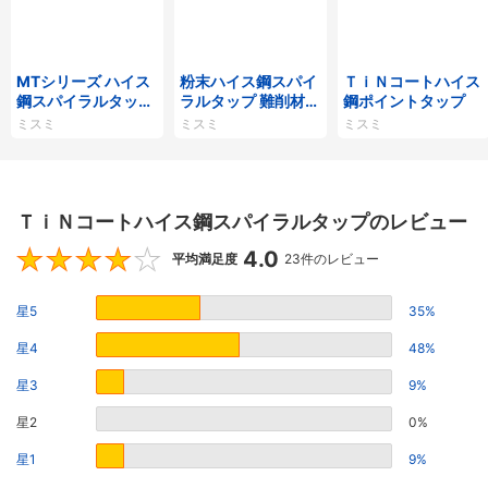
MTシリーズ ハイス
粉末ハイス鋼スパイ
ＴｉＮコートハイス
鋼スパイラルタップ
ラルタップ 難削材対
鋼ポイントタップ
MT-SPFT
応
ミスミ
ミスミ
ミスミ
ＴｉＮコートハイス鋼スパイラルタップのレビュー
4.0
4
平均満足度
23件のレビュー
星5
35%
星4
48%
星3
9%
星2
0%
星1
9%