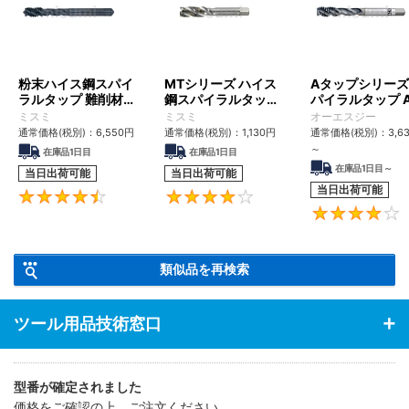
粉末ハイス鋼スパイ
MTシリーズ ハイス
Aタップシリーズ
ラルタップ 難削材対
鋼スパイラルタップ
パイラルタップ A
応
MT-SPFT
SFT
ミスミ
ミスミ
オーエスジー
通常価格(税別)：
6,550
円
通常価格(税別)：
1,130
円
通常価格(税別)：
3,6
～
在庫品1日目
在庫品1日目
在庫品1日目～
当日出荷可能
当日出荷可能
当日出荷可能
4.4
4.2
類似品を再検索
ツール用品技術窓口
型番が確定されました
価格をご確認の上、ご注文ください