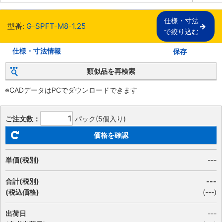
仕様・寸法

型番:
G-SPFT-M8-1.25
で絞り込む
仕様・寸法情報
保存
類似品を再検索
※CADデータはPCでダウンロードできます
ご注文数：
パック(5個入り)
価格を確認
単価(税別)
---
合計(税別)
---
(税込価格)
(
---
)
出荷日
---