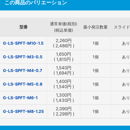
この商品のバリエーション
通常単価(税別)
型番
最小発注数量
スライド
(税込単価)
2,260
円
G-LS-SPFT-M10-1.5
1個
あり
(
2,486
円
)
1,650
円
G-LS-SPFT-M3-0.5
1個
あり
(
1,815
円
)
1,540
円
G-LS-SPFT-M4-0.7
1個
あり
(
1,694
円
)
1,400
円
G-LS-SPFT-M5-0.8
1個
あり
(
1,540
円
)
1,300
円
G-LS-SPFT-M6-1
1個
あり
(
1,430
円
)
2,090
円
G-LS-SPFT-M8-1.25
1個
あり
(
2,299
円
)