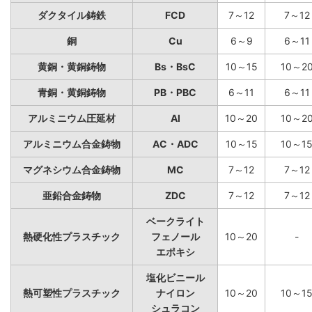
ダクタイル鋳鉄
FCD
7～12
7～12
銅
Cu
6～9
6～11
黄銅・黄銅鋳物
Bs・BsC
10～15
10～2
青銅・黄銅鋳物
PB・PBC
6～11
6～11
アルミニウム圧延材
Al
10～20
10～2
アルミニウム合金鋳物
AC・ADC
10～15
10～1
マグネシウム合金鋳物
MC
7～12
7～12
亜鉛合金鋳物
ZDC
7～12
7～12
ベークライト
熱硬化性プラスチック
フェノール
10～20
-
エポキシ
塩化ビニール
熱可塑性プラスチック
ナイロン
10～20
10～1
シュラコン