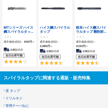
MTシリーズ ハイス
ハイス鋼スパイラル
粉末ハイス鋼スパイ
鋼スパイラルタップ
タップ
ラルタップ 難削材対
MT-SPFT
応
ミスミ
ミスミ
ミスミ
通常価格(税別)：
830
円
～
通常価格(税別)：
通常価格(税別)：
3,980
円
～
4,120
円
～
在庫品1日目
在庫品1日目
在庫品1日目
当日出荷可能
当日出荷可能
当日出荷可能
4.3
4.5
スパイラルタップに関連する通販・販売特集
逆 タップ
ドリルネジ
管用テーパねじ