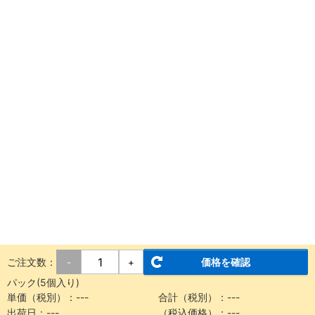
ご注文数：
価格を確認
-
+
パック(5個入り)
単価（税別）：
---
合計（税別）：
---
出荷日：
---
（税込価格）：
---