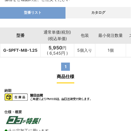
型番リスト
カタログ
通常単価(税別)
型番
包装
最小発注数量
(税込単価)
5,950
円
G-SPFT-M8-1.25
5個入り
1個
(
6,545
円
)
1
商品仕様
納期
仕様・概要
止り穴加工に用います。
●