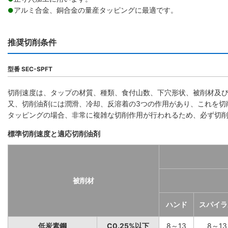
アルミ合金、銅合金の量産タッピングに最適です。
●
推奨切削条件
型番 SEC-SPFT
切削速度は、タップの材質、種類、食付山数、下穴形状、被削材及
又、切削油剤には潤滑、冷却、反溶着の3つの作用があり、これを切
タッピングの場合、非常に複雑な切削作用が行われるため、必ず切
標準切削速度と適応切削油剤
被削材
ハンド
スパイラ
低炭素鋼
C0.25%以下
8～13
8～13