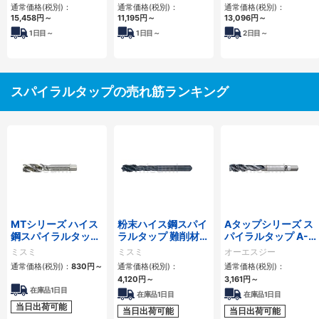
タップ
通常価格(税別)：
通常価格(税別)：
通常価格(税別)：
15,458
円
～
11,195
円
～
13,096
円
～
1
日目～
1
日目～
2
日目～
スパイラルタップの売れ筋ランキング
MTシリーズ ハイス
粉末ハイス鋼スパイ
Aタップシリーズ ス
鋼スパイラルタップ
ラルタップ 難削材対
パイラルタップ A-
MT-SPFT
応
SFT
ミスミ
ミスミ
オーエスジー
通常価格(税別)：
830
円
～
通常価格(税別)：
通常価格(税別)：
4,120
円
～
3,161
円
～
在庫品1日目
在庫品1日目
在庫品1日目
当日出荷可能
当日出荷可能
当日出荷可能