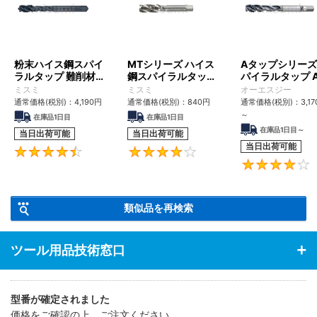
粉末ハイス鋼スパイ
MTシリーズ ハイス
Aタップシリーズ
ラルタップ 難削材対
鋼スパイラルタップ
パイラルタップ A
応
MT-SPFT
SFT
ミスミ
ミスミ
オーエスジー
通常価格(税別)：
4,190
円
通常価格(税別)：
840
円
通常価格(税別)：
3,17
～
在庫品1日目
在庫品1日目
在庫品1日目～
当日出荷可能
当日出荷可能
当日出荷可能
4.4
4.2
類似品を再検索
ツール用品技術窓口
型番が確定されました
価格をご確認の上、ご注文ください