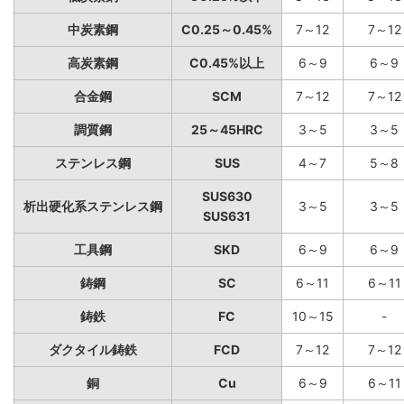
中炭素鋼
C0.25～0.45%
7～12
7～12
高炭素鋼
C0.45%以上
6～9
6～9
合金鋼
SCM
7～12
7～12
調質鋼
25～45HRC
3～5
3～5
ステンレス鋼
SUS
4～7
5～8
SUS630
析出硬化系ステンレス鋼
3～5
3～5
SUS631
工具鋼
SKD
6～9
6～9
鋳鋼
SC
6～11
6～11
鋳鉄
FC
10～15
-
ダクタイル鋳鉄
FCD
7～12
7～12
銅
Cu
6～9
6～11