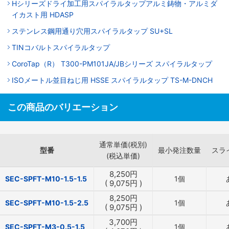
Hシリーズドライ加工用スパイラルタップアルミ鋳物・アルミダ
イカスト用 HDASP
ステンレス鋼用通り穴用スパイラルタップ SU+SL
TINコバルトスパイラルタップ
CoroTap（R） T300-PM101JA/JBシリーズ スパイラルタップ
ISOメートル並目ねじ用 HSSE スパイラルタップ TS-M-DNCH
この商品のバリエーション
通常単価(税別)
型番
最小発注数量
スラ
(税込単価)
8,250
円
SEC-SPFT-M10-1.5-1.5
1個
(
9,075
円
)
8,250
円
SEC-SPFT-M10-1.5-2.5
1個
(
9,075
円
)
3,700
円
SEC-SPFT-M3-0.5-1.5
1個