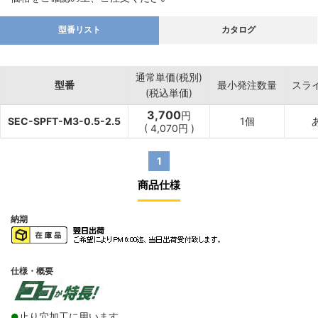
型番リスト
カタログ
通常単価(税別)
型番
最小発注数量
スラ
(税込単価)
3,700
円
SEC-SPFT-M3-0.5-2.5
1個
(
4,070
円
)
1
商品仕様
納期
仕様・概要
止り穴加工に用います。
●