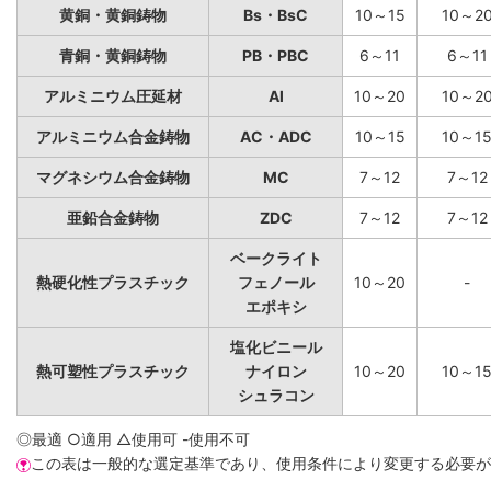
黄銅・黄銅鋳物
Bs・BsC
10～15
10～2
青銅・黄銅鋳物
PB・PBC
6～11
6～11
アルミニウム圧延材
Al
10～20
10～2
アルミニウム合金鋳物
AC・ADC
10～15
10～1
マグネシウム合金鋳物
MC
7～12
7～12
亜鉛合金鋳物
ZDC
7～12
7～12
ベークライト
熱硬化性プラスチック
フェノール
10～20
-
エポキシ
塩化ビニール
熱可塑性プラスチック
ナイロン
10～20
10～1
シュラコン
◎最適 ○適用 △使用可 -使用不可
この表は一般的な選定基準であり、使用条件により変更する必要が