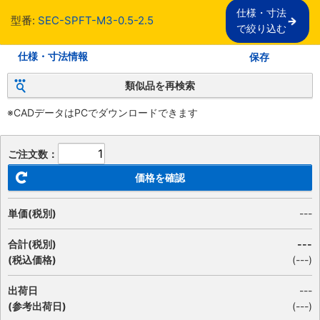
仕様・寸法

型番:
SEC-SPFT-M3-0.5-2.5
で絞り込む
仕様・寸法情報
保存
類似品を再検索
※CADデータはPCでダウンロードできます
ご注文数：
価格を確認
単価(税別)
---
合計(税別)
---
(税込価格)
(
---
)
出荷日
---
(参考出荷日)
(---)