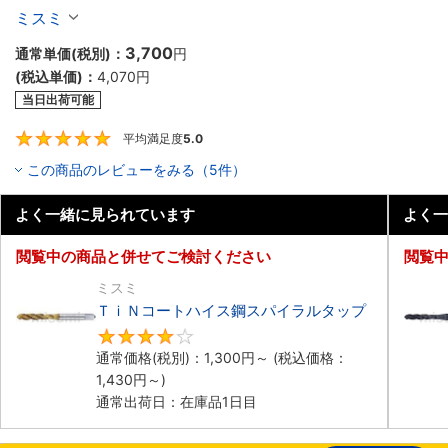
ミスミ
3,700
通常単価(税別)：
円
(税込単価)：
4,070
円
当日出荷可能
平均満足度
5.0
5
この商品のレビューをみる（5件）
よく一緒に見られています
よく一
閲覧中の商品と併せてご検討ください
閲覧
ミスミ
ＴｉＮコートハイス鋼スパイラルタップ
4
通常価格(税別)：
1,300
円
～
(税込価格：
1,430
円
～)
通常出荷日：在庫品1日目