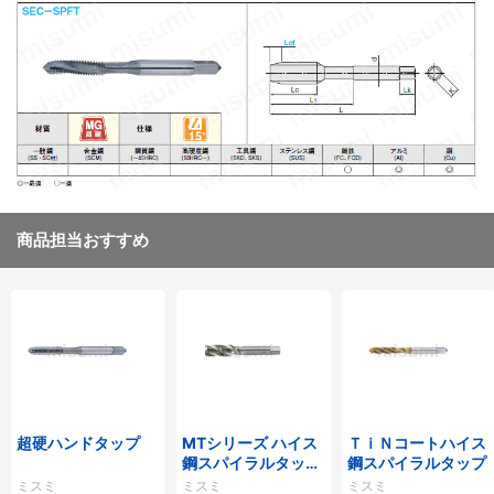
商品担当おすすめ
超硬ハンドタップ
MTシリーズ ハイス
ＴｉＮコートハイス
鋼スパイラルタップ
鋼スパイラルタップ
MT-SPFT
ミスミ
ミスミ
ミスミ