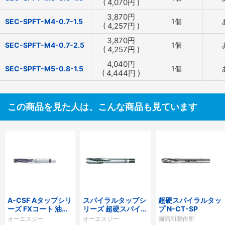
(
4,070
円
)
3,870
円
SEC-SPFT-M4-0.7-1.5
1個
(
4,257
円
)
3,870
円
SEC-SPFT-M4-0.7-2.5
1個
(
4,257
円
)
4,040
円
SEC-SPFT-M5-0.8-1.5
1個
(
4,444
円
)
この商品を見た人は、こんな商品も見ています
A-CSF Aタップシリ
スパイラルタップシ
超硬スパイラルタッ
ーズ FXコート 油穴
リーズ 超硬スパイラ
プ N-CT-SP
付き超硬スパイラル
ルタップ OT-SFT
オーエスジー
オーエスジー
彌満和製作所