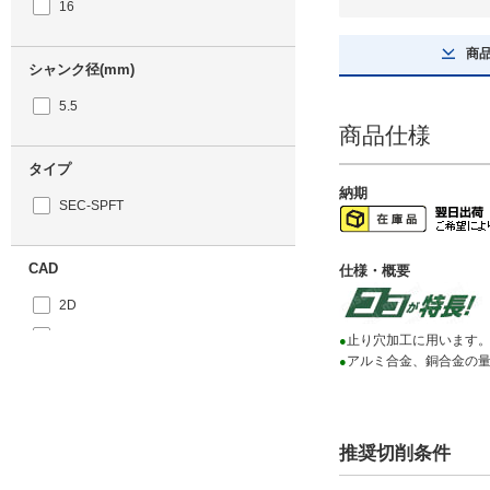
16
商
シャンク径(mm)
5.5
商品仕様
タイプ
納期
SEC-SPFT
CAD
仕様・概要
2D
3D
止り穴加工に用います
●
アルミ合金、銅合金の
●
出荷日
すべて
推奨切削条件
当日出荷可能