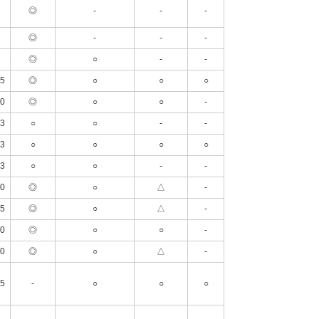
◎
-
-
-
◎
-
-
-
◎
○
-
-
5
◎
○
○
○
0
◎
○
○
-
3
○
○
-
-
3
○
○
○
○
3
○
○
-
-
0
◎
○
△
-
5
◎
○
△
-
0
◎
○
○
-
0
◎
○
△
-
5
-
○
○
○