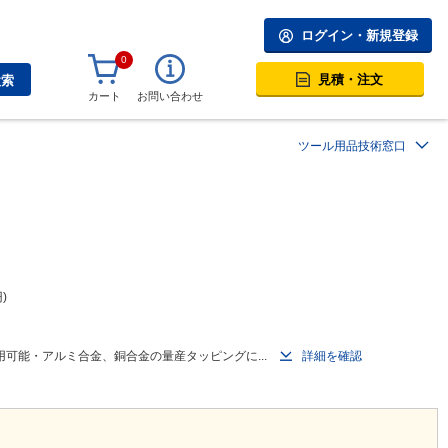
ログイン・新規登録
0
見積・注文
検索
カート
お問い合わせ
ツール用品技術窓口
円
可能・アルミ合金、銅合金の量産タッピングに...
詳細を確認
。