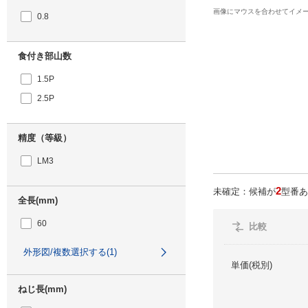
画像にマウスを合わせてイメ
0.8
食付き部山数
1.5P
2.5P
精度（等級）
LM3
2
未確定：候補が
型番あ
全長(mm)
60
比較
外形図/複数選択する(1)
単価(税別)
ねじ長(mm)