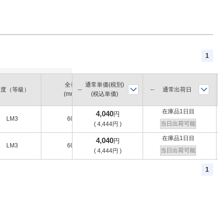
1
全長
通常単価(税別)
ねじ長
シャンク径
通常出荷日
精度（等級）
(mm)
(税込単価)
(mm)
(mm)
在庫品1日目
4,040
円
LM3
60
16
5.5
当日出荷可能
(
4,444
円
)
在庫品1日目
4,040
円
LM3
60
16
5.5
当日出荷可能
(
4,444
円
)
1