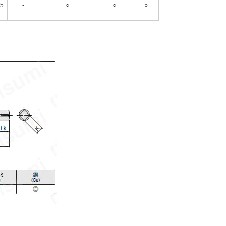
5
-
○
○
○