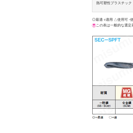
熱可塑性プラスチック
◎最適 ○適用 △使用可 -
この表は一般的な選定