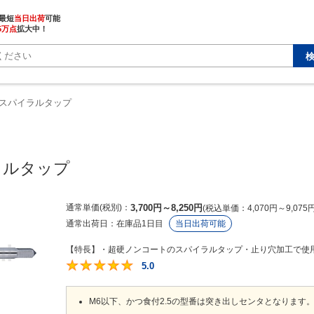
最短
当日出荷
5万点
拡大中！
スパイラルタップ
ラルタップ
通常単価(税別)
3,700
円
～
8,250
円
税込単価
4,070
円
～
9,075
通常出荷日：
在庫品1日目
当日出荷可能
【特長】・超硬ノンコートのスパイラルタップ・止り穴加工で使用
5.0
5
M6以下、かつ食付2.5の型番は突き出しセンタとなります