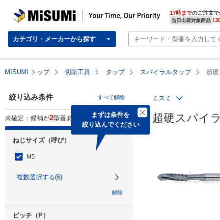
MISUMI | Your Time, Our Priority
17時まで
のご注文で
13
当日出荷対象商品
カテゴリ・メーカーから探す
MISUMI トップ
切削工具
タップ
スパイラルタップ
超硬
絞り込み条件
すべて解除
ミスミ
まずは条件を

超硬スパイ
2
未確定：候補が
型番あります。
絞り込んでください
ねじサイズ（呼び）
M5
複数選択する(6)
解除
ピッチ（P）