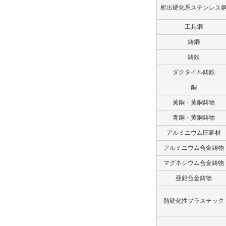
析出硬化系ステンレス
工具鋼
鋳鋼
鋳鉄
ダクタイル鋳鉄
銅
黄銅・黄銅鋳物
青銅・黄銅鋳物
アルミニウム圧延材
アルミニウム合金鋳物
マグネシウム合金鋳物
亜鉛合金鋳物
熱硬化性プラスチック