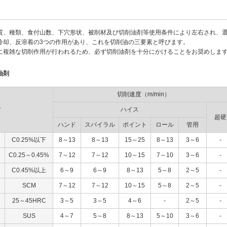
質、種類、食付山数、下穴形状、被削材及び切削油剤等使用条件により左右され、
冷却、反溶着の3つの作用があり、これを切削油の三要素と呼びます。
に複雑な切削作用が行われるため、必ず切削油剤を十分にかけることをお奨めしま
油剤
切削速度（m/min）
材
ハイス
超硬
ハンド
スパイラル
ポイント
ロール
管用
C0.25%以下
8～13
8～13
15～25
8～13
3～6
-
C0.25～0.45%
7～12
7～12
10～15
7～10
3～6
-
C0.45%以上
6～9
6～9
8～13
5～8
2～5
-
SCM
7～12
7～12
10～15
5～8
2～5
-
25～45HRC
3～5
3～5
4～6
-
2～5
-
SUS
4～7
5～8
8～13
5～10
3～6
-