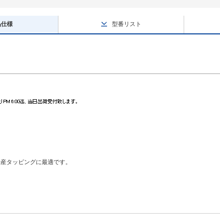
品仕様
型番リスト
。
量産タッピングに最適です。