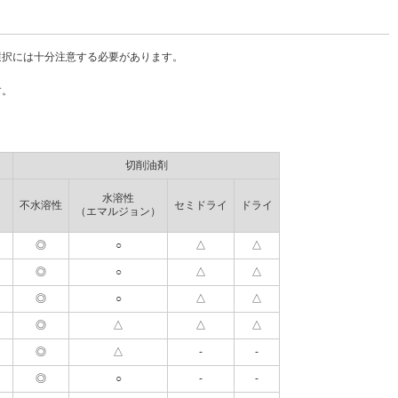
選択には十分注意する必要があります。
す。
切削油剤
水溶性
不水溶性
セミドライ
ドライ
（エマルジョン）
◎
○
△
△
◎
○
△
△
◎
○
△
△
◎
△
△
△
◎
△
-
-
◎
○
-
-