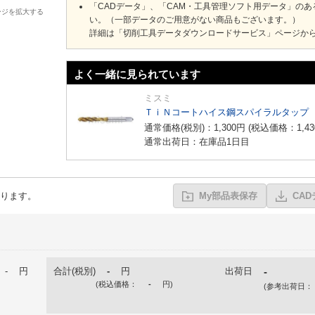
「CADデータ」、「CAM・工具管理ソフト用データ」の
ージを拡大する
い。（一部データのご用意がない商品もございます。）
詳細は「切削工具データダウンロードサービス」ページか
よく一緒に見られています
ミスミ
ＴｉＮコートハイス鋼スパイラルタップ
通常価格(税別)：
1,300
円
(税込価格：
1,43
通常出荷日：在庫品1日目
ります。
My部品表保存
CA
-
円
合計(税別)
-
円
出荷日
-
(税込価格：
-
円
)
(参考出荷日：