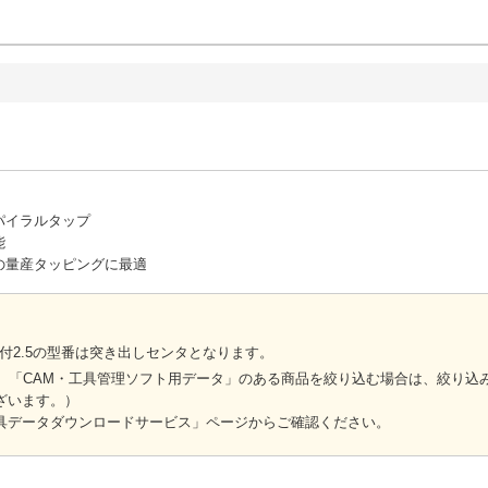
パイラルタップ
能
の量産タッピングに最適
付2.5の型番は突き出しセンタとなります。
」、「CAM・工具管理ソフト用データ」のある商品を絞り込む場合は、絞り
ざいます。）
具データダウンロードサービス」ページからご確認ください。