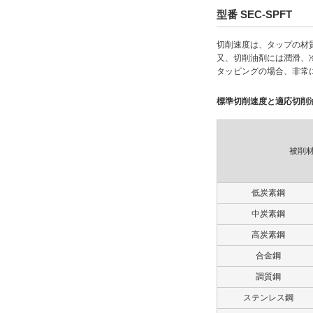
型番 SEC-SPFT
切削速度は、タップの材
又、切削油剤には潤滑、
タッピングの場合、非常
標準切削速度と適応切削
被削
低炭素鋼
中炭素鋼
高炭素鋼
合金鋼
調質鋼
ステンレス鋼