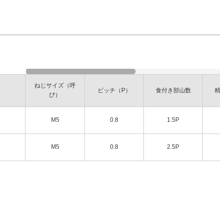
ねじサイズ（呼
ピッチ（P）
食付き部山数
び）
M5
0.8
1.5P
M5
0.8
2.5P