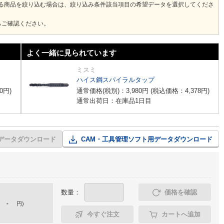
ある商品を絞り込む場合は、絞り込み条件該当項目の希望データを選択してくださ
らご確認ください。
よく一緒に見られています
ミスミ
ハイス鋼スパイラルタップ
0
円
)
通常価格(税別)：
3,980
円
(税込価格：
4,378
円
)
通常出荷日：在庫品1日目
Dデータダウンロード
CAM・工具管理ソフト用データダウンロード
数量：
価格を確認
-
円
)
今すぐ注文
カートへ追加