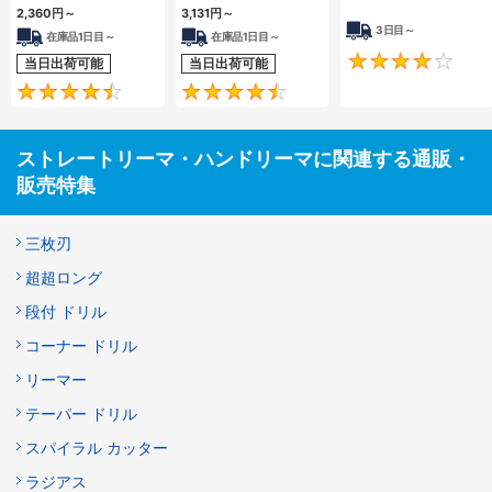
2,360
円
～
3,131
円
～
3日目～
在庫品1日目～
在庫品1日目～
当日出荷可能
当日出荷可能
4.4
4.6
ストレートリーマ・ハンドリーマに関連する通販・
販売特集
三枚刃
超超ロング
段付 ドリル
コーナー ドリル
リーマー
テーパー ドリル
スパイラル カッター
ラジアス