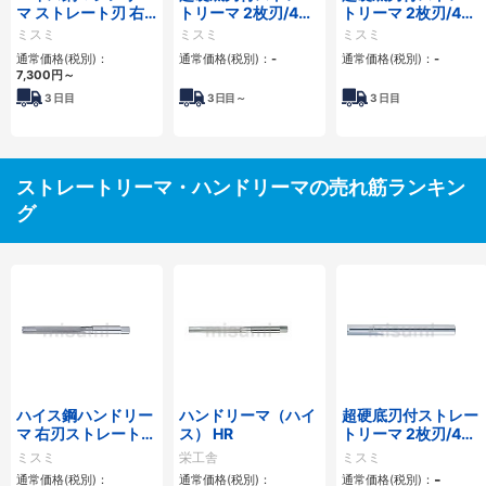
マ ストレート刃 右
トリーマ 2枚刃/4枚
トリーマ 2枚刃/4枚
刃ストレート刃 0．
刃/レギュラータイ
刃/ロング/コーナー
ミスミ
ミスミ
ミスミ
01ｍｍ単位指定タイ
プ
Ｃタイプ
通常価格(税別)：
通常価格(税別)：
-
通常価格(税別)：
-
プ
7,300
円
～
3
日目
3
日目～
3
日目
ストレートリーマ・ハンドリーマの売れ筋ランキン
グ
ハイス鋼ハンドリー
ハンドリーマ（ハイ
超硬底刃付ストレー
マ 右刃ストレート刃
ス） HR
トリーマ 2枚刃/4枚
0.01mm単位指定タ
刃/レギュラータイ
ミスミ
栄工舎
ミスミ
イプ
プ
-
通常価格(税別)：
通常価格(税別)：
通常価格(税別)：