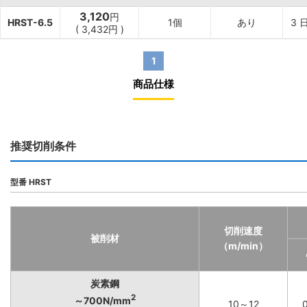
3,120
円
HRST-6.5
1個
あり
3
(
3,432
円
)
1
商品仕様
推奨切削条件
型番 HRST
切削速度
被削材
（m/min）
炭素鋼
2
～700N/mm
10～12