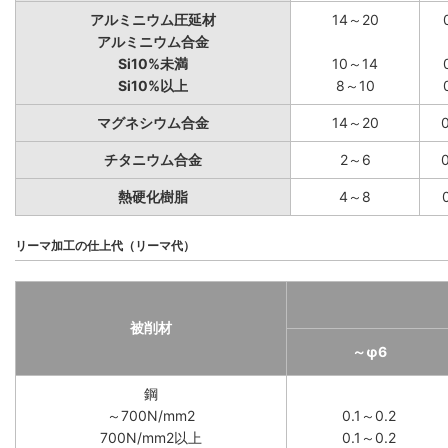
アルミニウム圧延材
14～20
アルミニウム合金
Si10%未満
10～14
Si10%以上
8～10
マグネシウム合金
14～20
チタニウム合金
2～6
熱硬化樹脂
4～8
リーマ加工の仕上代（リーマ代）
被削材
～φ6
鋼
～700N/mm2
0.1～0.2
700N/mm2以上
0.1～0.2