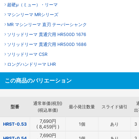
超硬μ（ミュー）・リーマ
マシンリーマ MRシリーズ
MR マシンリーマ 直刃 テーパーシャンク
ソリッドリーマ 貫通穴用 HR500D 1676
ソリッドリーマ 貫通穴用 HR500D 1686
ソリッドリーマ CSR
ロングハンドリーマ LHR
この商品のバリエーション
通常単価(税別)
型番
最小発注数量
スライド値引
(税込単価)
出
7,690
円
HRST-0.53
1個
あり
3
(
8,459
円
)
7,690
円
HRST-0.54
1個
あり
3