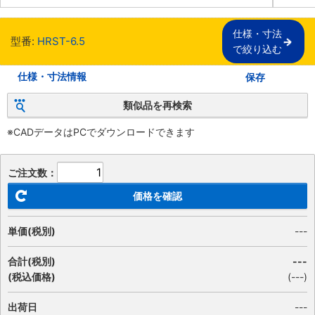
仕様・寸法

型番:
HRST-6.5
で絞り込む
仕様・寸法情報
保存
類似品を再検索
※CADデータはPCでダウンロードできます
ご注文数：
価格を確認
単価(税別)
---
合計(税別)
---
(税込価格)
(
---
)
出荷日
---