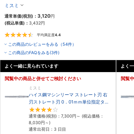
位指定タイプ
ミスミ
3,120
通常単価(税別)：
円
(税込単価)：
3,432
円
平均満足度
4.4
4.4
この商品のレビューをみる（54件）
この商品のFAQをみる(3件)
よく一緒に見られています
よく一
閲覧中の商品と併せてご検討ください
閲覧
ミスミ
ハイス鋼マシンリーマ ストレート刃 右
刃ストレート刃 0．01ｍｍ単位指定タイ
プ
4.1
通常価格(税別)：
7,300
円
～
(税込価格：
8,030
円
～)
通常出荷日：3 日目