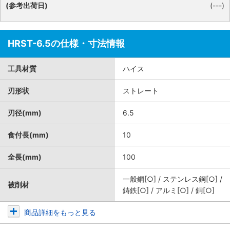
(参考出荷日)
(---)
HRST-6.5の仕様・寸法情報
工具材質
ハイス
刃形状
ストレート
刃径(mm)
6.5
食付長(mm)
10
全長(mm)
100
一般鋼[○] / ステンレス鋼[○] /
被削材
鋳鉄[○] / アルミ[○] / 銅[○]
商品詳細をもっと見る