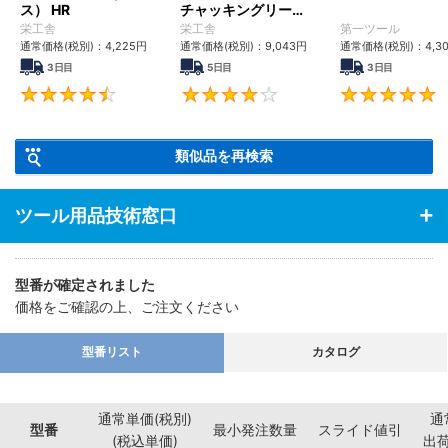
ス） HR
チャッキングリーマ
SCR
栄工舎
栄工舎
第一ツール
通常価格(税別)：
4,225
円
通常価格(税別)：
9,043
円
通常価格(税別)：
4,3
3日目
5日目
3日目
4.6
4.2
類似品を再検索
ツール用品技術窓口
型番が確定されました
価格をご確認の上、ご注文ください
型番リスト
カタログ
通常単価(税別)
通
型番
最小発注数量
スライド値引
(税込単価)
出