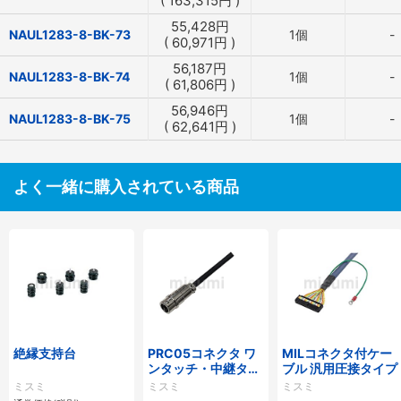
(
163,315
円
)
55,428
円
NAUL1283-8-BK-73
1個
-
(
60,971
円
)
56,187
円
NAUL1283-8-BK-74
1個
-
(
61,806
円
)
56,946
円
NAUL1283-8-BK-75
1個
-
(
62,641
円
)
よく一緒に購入されている商品
絶縁支持台
PRC05コネクタ ワ
MILコネクタ付ケー
ンタッチ・中継タイ
ブル 汎用圧接タイプ
プ
ミスミ
ミスミ
ミスミ