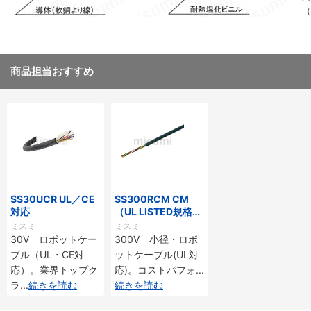
（
8
商品担当おすすめ
SS30UCR UL／CE
SS300RCM CM
対応
（UL LISTED規格・
NEPA対応） 小径
ミスミ
ミスミ
30V ロボットケー
300V 小径・ロボ
ブル（UL・CE対
ットケーブル(UL対
応）。業界トップク
応)。コストパフォ
...
ラ
...
続きを読む
続きを読む