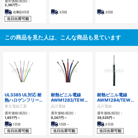
通常価格(税別)：
2,387
円
～
在庫品1日目
3日目
2日目
当日出荷可能
この商品を見た人は、こんな商品も見ています
UL3385 UL対応 耐
耐熱ビニル電線
耐熱ビニル電線
熱ハロゲンフリー電
AWM1283/TEW（UL1283）
AWM1284/TEW（U
線
シリーズ
シリーズ
東京電線工業
品川電線
品川電線
通常価格(税別)：
通常価格(税別)：
通常価格(税別)：
1,857
円
～
9,267
円
～
39,535
円
～
1
日目
1
日目～
3
日目
当日出荷可能
当日出荷可能
当日出荷可能