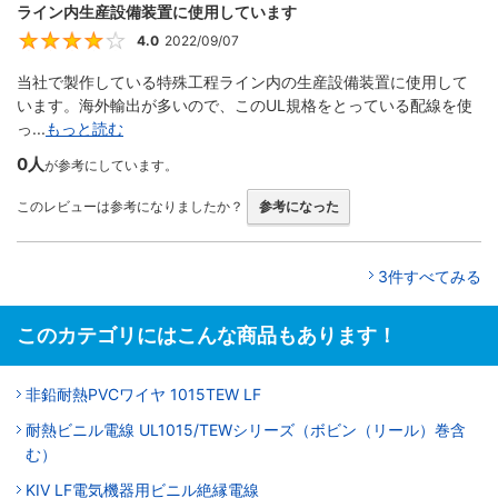
ライン内生産設備装置に使用しています
4.0
2022/09/07
4
当社で製作している特殊工程ライン内の生産設備装置に使用して
います。海外輸出が多いので、このUL規格をとっている配線を使
っ...
もっと読む
0人
が参考にしています。
このレビューは参考になりましたか？
参考になった
3件すべてみる
このカテゴリにはこんな商品もあります！
非鉛耐熱PVCワイヤ 1015TEW LF
耐熱ビニル電線 UL1015/TEWシリーズ（ボビン（リール）巻含
む）
KIV LF電気機器用ビニル絶縁電線