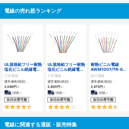
電線の売れ筋ランキング
UL規格鉛フリー耐熱
UL規格鉛フリー耐熱
耐熱ビニル電線
塩化ビニル絶縁電線
塩化ビニル絶縁電線
AWM1007/TR-64
UL 1007（ボビン
UL 1015（ボビン
シリーズ（ボビン
三沢電線
三沢電線
品川電線
（リール）巻・ツイ
（リール）巻・ツイ
（リール）巻・ツイ
通常価格(税別)：
通常価格(税別)：
通常価格(税別)：
ストペア加工品含
ストペア加工品含
ストペア加工品含
2,086
円
～
2,400
円
～
2,475
円
～
む）
む）
む）
1日目～
1日目～
1日目～
当日出荷可能
当日出荷可能
当日出荷可能
4.4
4.3
電線に関連する通販・販売特集