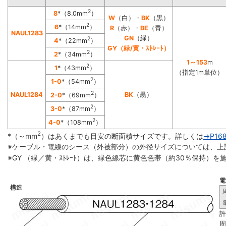
2
8
*（8.0mm
）
W
（白）・
BK
（黒）
2
6
*（14mm
）
R
（赤）・
BE
（青）
NAUL1283
GN
（緑）
2
4
*（22mm
）
GY（緑/黄・ｽﾄﾚｰﾄ）
2
2
*（34mm
）
1～153
m
2
1
*（43mm
）
（指定1m単位）
2
1-0
*（54mm
）
2
NAUL1284
BK
（黒）
2-0
*（69mm
）
2
3-0
*（87mm
）
2
4-0
*（108mm
）
2
*（～mm
）はあくまでも目安の断面積サイズです。詳しくは
→P16
※ケーブル・電線のシース（外被部分）の外径サイズについては、上
※GY （緑／黄・ｽﾄﾚｰﾄ）は、緑色線芯に黄色色帯（約30％保持）
電
構造
許
周