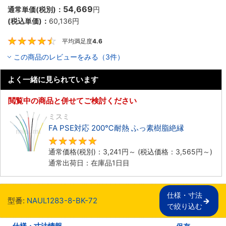
54,669
通常単価(税別)：
円
(税込単価)：
60,136
円
平均満足度
4.6
4.6
この商品のレビューをみる（3件）
よく一緒に見られています
閲覧中の商品と併せてご検討ください
ミスミ
FA PSE対応 200℃耐熱 ふっ素樹脂絶縁
5
通常価格(税別)：
3,241
円
～
(税込価格：
3,565
円
～)
通常出荷日：在庫品1日目
仕様・寸法

型番:
NAUL1283-8-BK-72
で絞り込む
仕様・寸法情報