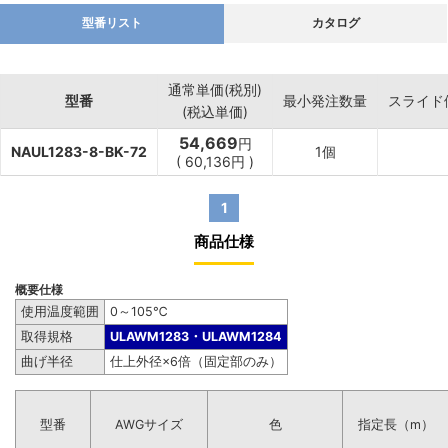
型番リスト
カタログ
通常単価(税別)
型番
最小発注数量
スライド
(税込単価)
54,669
円
NAUL1283-8-BK-72
1個
(
60,136
円
)
1
商品仕様
概要仕様
使用温度範囲
0～105℃
取得規格
ULAWM1283・ULAWM1284
曲げ半径
仕上外径×6倍（固定部のみ）
型番
AWGサイズ
色
指定長（m）