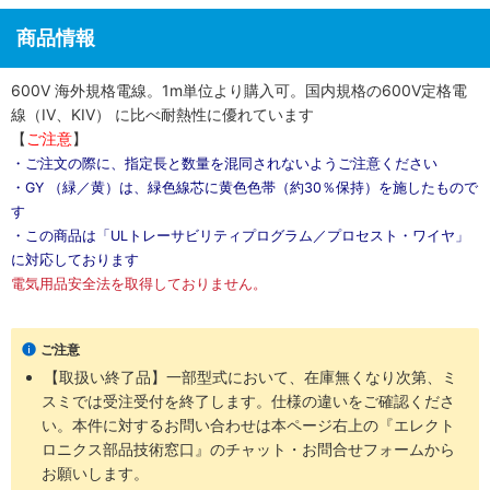
商品情報
600V 海外規格電線。1m単位より購入可。国内規格の600V定格電
線（IV、KIV） に比べ耐熱性に優れています
【
ご注意
】
・ご注文の際に、指定長と数量を混同されないようご注意ください
・GY （緑／黄）は、緑色線芯に黄色色帯（約30％保持）を施したもので
す
・この商品は「ULトレーサビリティプログラム／プロセスト・ワイヤ」
に対応しております
電気用品安全法を取得しておりません。
ご注意
【取扱い終了品】一部型式において、在庫無くなり次第、ミ
スミでは受注受付を終了します。仕様の違いをご確認くださ
い。本件に対するお問い合わせは本ページ右上の『エレクト
ロニクス部品技術窓口』のチャット・お問合せフォームから
お願いします。