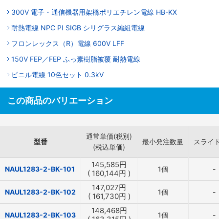
300V 電子・通信機器用架橋ポリエチレン電線 HB-KX
耐熱電線 NPC PI SIGB シリグラス編組電線
フロンレックス（R）電線 600V LFF
150V FEP／FEP ふっ素樹脂被覆 耐熱電線
ビニル電線 10色セット 0.3kV
この商品のバリエーション
通常単価(税別)
型番
最小発注数量
スライ
(税込単価)
145,585
円
NAUL1283-2-BK-101
1個
-
(
160,144
円
)
147,027
円
NAUL1283-2-BK-102
1個
-
(
161,730
円
)
148,468
円
NAUL1283-2-BK-103
1個
-