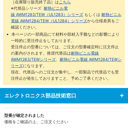
［在庫限り販売終了品］は
こちら
※代替品シリーズ
耐熱ビニル電
線 AWM1283/TEW（UL1283）シリーズ
もしくは
耐熱ビニル
電線 AWM1284/TEW（UL1284）シリーズ
から仕様差異をご
確認ください。
本ページの一部商品にて材料や部材入手難などの影響により
一時的に受注停止をしております。
受注停止の型番については、ご注文の型番確定時に注文停止
の案内がされます。推奨代替品は
耐熱ビニル電線
AWM1283/TEWシリーズ
、
耐熱ビニル電線 AWM1284/TEWシ
リーズ
になります。
現在、代替品へのご注文が集中し、一部製品で代替品でも受
注停止が発生しておりますこと、予めご了承ください。
エレクトロニクス部品技術窓口
型番が確定されました
価格をご確認の上、ご注文ください