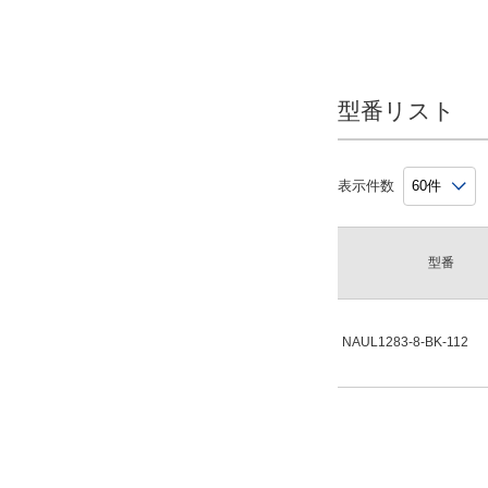
シールド
無
型番リスト
候補を見る
解除
表示件数
加工サービス
無
型番
解除
出荷日
NAUL1283-8-BK-112
すべて
当日出荷可能
1日以内