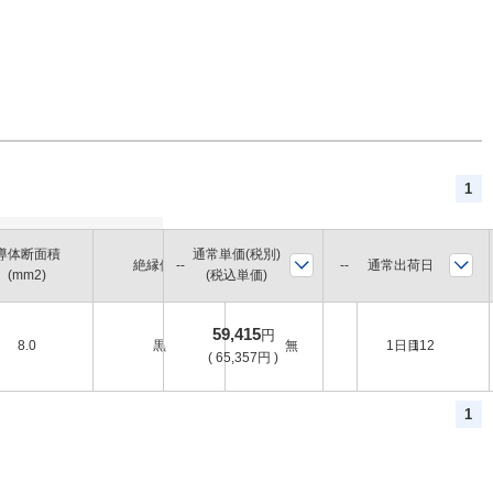
1
導体断面積
通常単価(税別)
ボビン（リール）
全長
通常出荷日
絶縁体色
(mm2)
(税込単価)
巻
(m)
59,415
円
8.0
黒
無
1日目
112
(
65,357
円
)
1