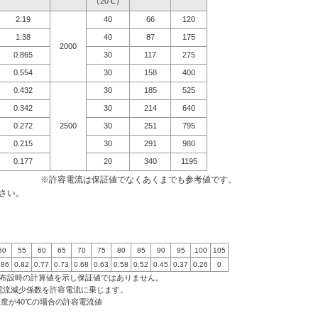
（20℃）
2.19
40
66
120
1.38
40
87
175
2000
0.865
30
117
275
0.554
30
158
400
0.432
30
185
525
0.342
30
214
640
0.272
2500
30
251
795
0.215
30
291
980
0.177
20
340
1195
※許容電流は保証値でなくあくまでも参考値です。
さい。
50
55
60
65
70
75
80
85
90
95
100
105
.86
0.82
0.77
0.73
0.68
0.63
0.58
0.52
0.45
0.37
0.26
0
条布設時の計算値を示し保証値ではありません。
電流減少係数を許容電流に乗じます。
囲温度が40℃の場合の許容電流値