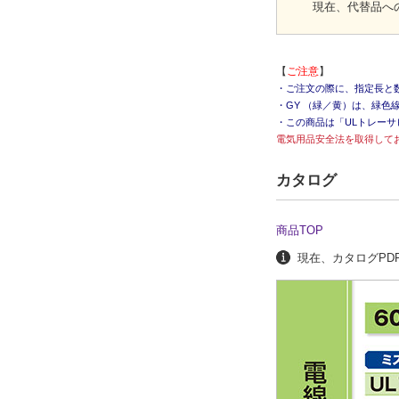
現在、代替品へ
【
ご注意
】
・ご注文の際に、指定長と
・GY （緑／黄）は、緑色
・この商品は「ULトレー
電気用品安全法を取得して
カタログ
商品TOP
現在、カタログPDF