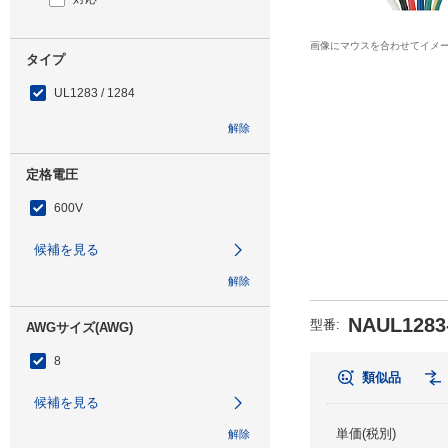
画像にマウスを合わせてイメ
タイプ
UL1283 / 1284
解除
定格電圧
600V
候補を見る
解除
NAUL1283
型番
:
AWGサイズ(AWG)
8
類似品
候補を見る
単価(税別)
解除