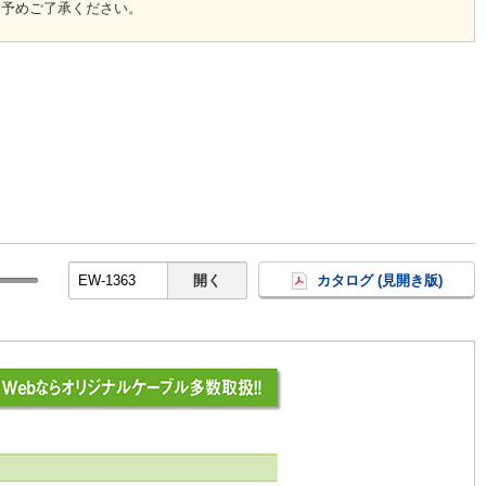
、予めご了承ください。
開く
カタログ (見開き版)