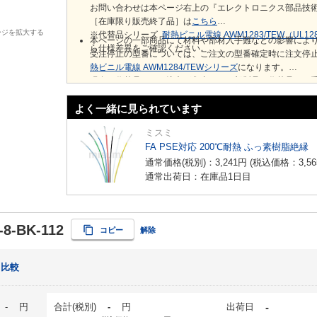
お問い合わせは本ページ右上の『エレクトロニクス部品技
［在庫限り販売終了品］は
こちら
ージを拡大する
※代替品シリーズ
耐熱ビニル電線 AWM1283/TEW（UL1
本ページの一部商品にて材料や部材入手難などの影響によ
ら仕様差異をご確認ください。
受注停止の型番については、ご注文の型番確定時に注文停
熱ビニル電線 AWM1284/TEWシリーズ
になります。
現在、代替品へのご注文が集中し、一部製品で代替品でも
よく一緒に見られています
ミスミ
FA PSE対応 200℃耐熱 ふっ素樹脂絶縁
通常価格(税別)：
3,241
円
(税込価格：
3,56
通常出荷日：在庫品1日目
-8-BK-112
コピー
解除
比較
-
円
合計(税別)
-
円
出荷日
-