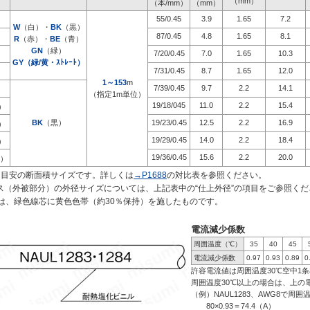
（mm）
（本/mm）
（mm）
55/0.45
3.9
1.65
7.2
）
W
（白）・
BK
（黒）
87/0.45
4.8
1.65
8.1
）
R
（赤）・
BE
（青）
GN
（緑）
7/20/0.45
7.0
1.65
10.3
）
GY（緑/黄・ｽﾄﾚｰﾄ）
7/31/0.45
8.7
1.65
12.0
）
1～153
m
7/39/0.45
9.7
2.2
14.1
）
（指定1m単位）
19/18/045
11.0
2.2
15.4
）
BK
（黒）
19/23/0.45
12.5
2.2
16.9
）
19/29/0.45
14.0
2.2
18.4
）
19/36/0.45
15.6
2.2
20.0
）
も目安の断面積サイズです。詳しくは
→P1688
の対比表を参照ください。 
ス（外被部分）の外径サイズについては、上記表中の“仕上外径”の項目をご参照くだ
ｰﾄ）は、緑色線芯に黄色色帯（約30％保持）を施したものです。
電流減少係数
周囲温度（℃）
35
40
45
電流減少係数
0.97
0.93
0.89
0
許容電流値は周囲温度30℃空中1
周囲温度30℃以上の場合は、上の
（例）NAUL1283、AWG8で周
80×0.93＝74.4（A）