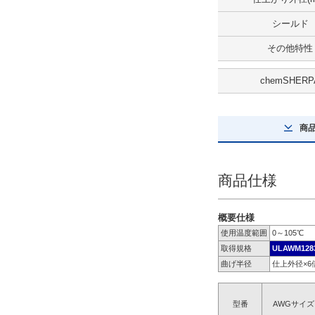
無
シールド
解除
その他特性
全長(m)
chemSHERP
112
解除
商
安全規格
UL Recognized
商品仕様
CSA(c-UL)
候補を見る
概要仕様
使用温度範囲
0～105℃
取得規格
ULAWM128
絶縁体材料
曲げ半径
仕上外径×
PVC
解除
型番
AWGサイズ