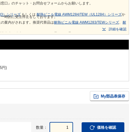
術窓口』のチャット・お問合せフォームからお願いします。
283）シリーズ
もしくは
耐熱ビニル電線 AWM1284/TEW（UL1284）シリーズ
か
り一時的に受注停止をしております。
止の案内がされます。推奨代替品は
耐熱ビニル電線 AWM1283/TEWシリーズ
、
耐
詳細を確認
受注停止が発生しておりますこと、予めご了承ください。
5
円
)
My部品表保存
数量：
価格を確認