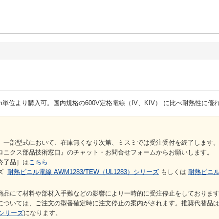
1m単位より購入可。国内規格の600V定格電線（IV、KIV） に比べ耐熱性に優
】一部型式において、在庫無くなり次第、ミスミでは受注受付を終了します
ロニクス部品技術窓口』のチャット・お問合せフォームからお願いします。
終了品］は
こちら
ーズ
耐熱ビニル電線 AWM1283/TEW（UL1283）シリーズ
もしくは
耐熱ビニル電
商品にて材料や部材入手難などの影響により一時的に受注停止をしておりま
については、ご注文の型番確定時に注文停止の案内がされます。推奨代替品
Wシリーズ
になります。