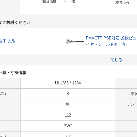
(税込価格：
-
円
)
(参考出荷日：
てご検討ください
FMVCTF PSE対応 柔軟
端子 丸型
イヤ（シールド無・有）
－閉じる
12の仕様・寸法情報
UL1283 / 1284
G)
8
導体
黒
ボビ
112
PVC
m)
7.2