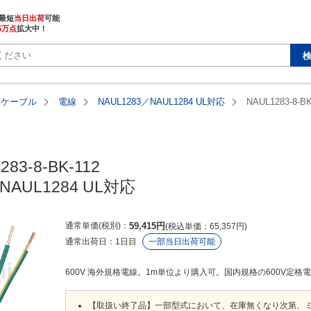
最短
当日出荷
5万点
拡大中！
・ケーブル
電線
NAUL1283／NAUL1284 UL対応
NAUL1283-8-BK
83-8-BK-112

NAUL1284 UL対応
通常単価(税別)
59,415
円
税込単価
65,357
円
通常出荷日：
1日目
一部当日出荷可能
600V 海外規格電線。1m単位より購入可。国内規格の600V定格電線（
【取扱い終了品】一部型式において、在庫無くなり次第、