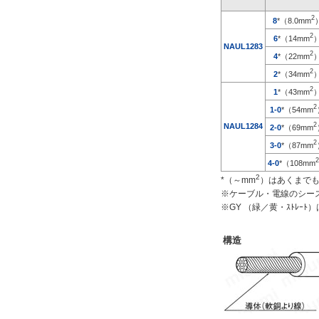
耐熱温度
2
8
*（8.0mm
2
6
*（14mm
101～150℃
NAUL1283
2
4
*（22mm
105℃
2
2
*（34mm
解除
2
1
*（43mm
2
1-0
*（54mm
仕上がり外径(mm)
2
NAUL1284
2-0
*（69mm
7.2
2
3-0
*（87mm
2
4-0
*（108mm
候補を見る
2
*（～mm
）はあくまで
※ケーブル・電線のシー
解除
※GY （緑／黄・ｽﾄﾚ
特性
構造
耐熱性
候補を見る
解除