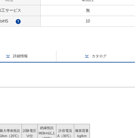
加工サービス
無
RoHS
10
?
詳細情報
カタログ
絶縁抵抗
最大導体抵抗
試験電圧
許容電流
概算質量
MΩkm以上
Ω/km（20℃）
V/分
A（30℃）
kg/km