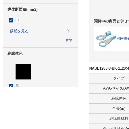
導体断面積(mm2)
8.0
閲覧中の商品と併せ
候補を見る
裸圧着
解除
絶縁体色
NAUL1283-8-BK-1
タイプ
黒
AWGサイズ(AW
絶縁体色
拡大画像/複数選択する(1)
解除
全長(m)
絶縁体材料
ボビン（リール）巻
仕上がり外径(m