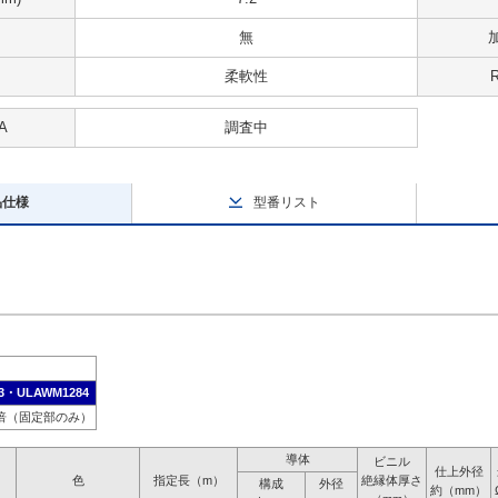
無
柔軟性
A
調査中
品仕様
型番リスト
3・ULAWM1284
6倍（固定部のみ）
導体
ビニル
仕上外径
色
指定長（m）
絶縁体厚さ
構成
外径
約（mm）