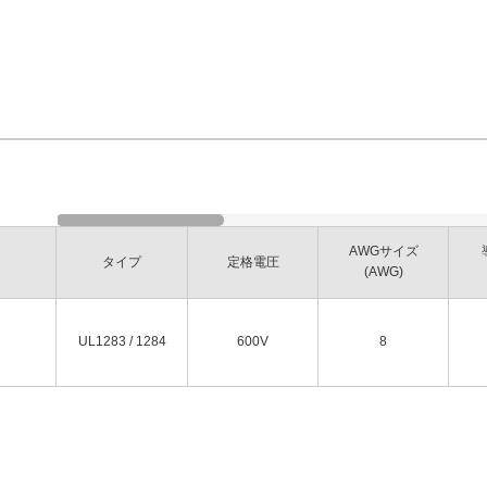
AWGサイズ
タイプ
定格電圧
(AWG)
UL1283 / 1284
600V
8