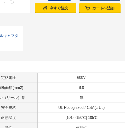
-
円
)
今すぐ注文
カートへ追加
ビニルキャブタ
定格電圧
600V
断面積(mm2)
8.0
ン（リール）巻
無
安全規格
UL Recognized / CSA(c-UL)
耐熱温度
[101～150℃] 105℃
特性
耐熱性