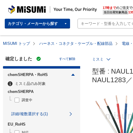
MISUMI | Your Time, Our Priority
17時まで
のご注文で
13
当日出荷対象商品
カテゴリ・メーカーから探す
MISUMI トップ
ハーネス・コネクタ・ケーブル・配線部品
電線
確定しました
すべて解除
ミスミ
型番 : NAUL12
chemSHERPA・RoHS
NAUL1283／
ミスミ品のみ対象
chemSHERPA
調査中
詳細/複数選択する(1)
EU_RoHS
対応