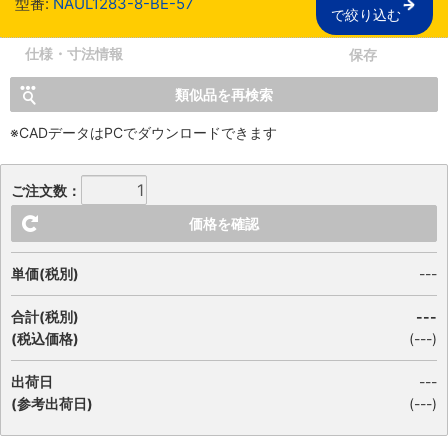
型番:
NAUL1283-8-BE-57
で絞り込む
仕様・寸法情報
保存
類似品を再検索
※CADデータはPCでダウンロードできます
ご注文数：
価格を確認
単価(税別)
---
合計(税別)
---
(税込価格)
(
---
)
出荷日
---
(参考出荷日)
(---)