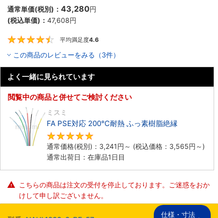
43,280
通常単価(税別)：
円
(税込単価)：
47,608
円
平均満足度
4.6
4.6
この商品のレビューをみる（3件）
よく一緒に見られています
閲覧中の商品と併せてご検討ください
ミスミ
FA PSE対応 200℃耐熱 ふっ素樹脂絶縁
5
通常価格(税別)：
3,241
円
～
(税込価格：
3,565
円
～)
通常出荷日：在庫品1日目
こちらの商品は注文の受付を停止しております。ご迷惑をおか
けして申し訳ございません。
仕様・寸法
