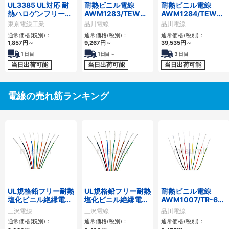
UL3385 UL対応 耐
耐熱ビニル電線
耐熱ビニル電線
熱ハロゲンフリー電
AWM1283/TEW（UL1283）
AWM1284/TEW（U
線
シリーズ
シリーズ
東京電線工業
品川電線
品川電線
通常価格(税別)：
通常価格(税別)：
通常価格(税別)：
1,857
円
～
9,267
円
～
39,535
円
～
1
日目
1
日目～
3
日目
当日出荷可能
当日出荷可能
当日出荷可能
電線の売れ筋ランキング
UL規格鉛フリー耐熱
UL規格鉛フリー耐熱
耐熱ビニル電線
塩化ビニル絶縁電線
塩化ビニル絶縁電線
AWM1007/TR-64
UL 1007（ボビン
UL 1015（ボビン
シリーズ（ボビン
三沢電線
三沢電線
品川電線
（リール）巻・ツイ
（リール）巻・ツイ
（リール）巻・ツイ
通常価格(税別)：
通常価格(税別)：
通常価格(税別)：
ストペア加工品含
ストペア加工品含
ストペア加工品含