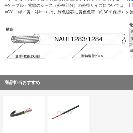
※ケーブル・電線のシース（外被部分）の外径サイズについては、上
※GY （緑／黄・ｽﾄﾚｰﾄ）は、緑色線芯に黄色色帯（約30％保持）
電
構造
許
周
（
8
商品担当おすすめ