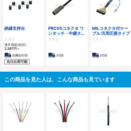
絶縁支持台
PRC05コネクタ ワ
MILコネクタ付ケー
ンタッチ・中継タイ
ブル 汎用圧接タイプ
プ
ミスミ
ミスミ
ミスミ
通常価格(税別)：
2,387
円
～
在庫品1日目
3日目
2日目
当日出荷可能
この商品を見た人は、こんな商品も見ています