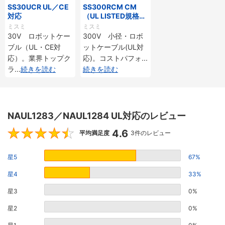
SS30UCR UL／CE
SS300RCM CM
対応
（UL LISTED規格・
NEPA対応） 小径
ミスミ
ミスミ
30V ロボットケー
300V 小径・ロボ
ブル（UL・CE対
ットケーブル(UL対
応）。業界トップク
応)。コストパフォ
...
ラ
...
続きを読む
続きを読む
NAUL1283／NAUL1284 UL対応のレビュー
4.6
4.6
平均満足度
3件のレビュー
星5
67%
星4
33%
星3
0%
星2
0%