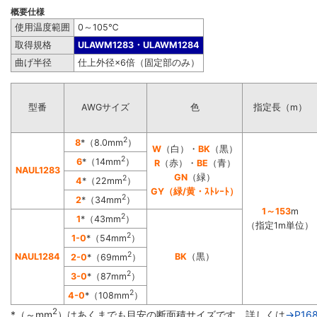
概要仕様
使用温度範囲
0～105℃
取得規格
ULAWM1283・ULAWM1284
曲げ半径
仕上外径×6倍（固定部のみ）
型番
AWGサイズ
色
指定長（m）
2
8
*（8.0mm
）
W
（白）・
BK
（黒）
2
6
*（14mm
）
R
（赤）・
BE
（青）
NAUL1283
GN
（緑）
2
4
*（22mm
）
GY（緑/黄・ｽﾄﾚｰﾄ）
2
2
*（34mm
）
1～153
m
2
1
*（43mm
）
（指定1m単位）
2
1-0
*（54mm
）
2
NAUL1284
BK
（黒）
2-0
*（69mm
）
2
3-0
*（87mm
）
2
4-0
*（108mm
）
2
*（～mm
）はあくまでも目安の断面積サイズです。詳しくは
→P16