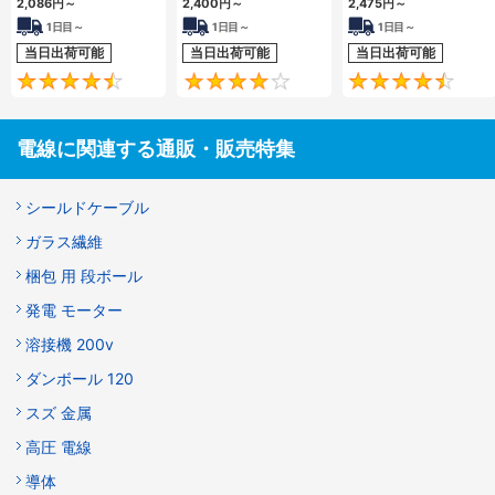
2,086
円
～
2,400
円
～
2,475
円
～
む）
む）
む）
1日目～
1日目～
1日目～
当日出荷可能
当日出荷可能
当日出荷可能
4.4
4.3
電線に関連する通販・販売特集
シールドケーブル
ガラス繊維
梱包 用 段ボール
発電 モーター
溶接機 200v
ダンボール 120
スズ 金属
高圧 電線
導体