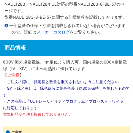
NAUL1283／NAUL1284 UL対応
の型番NAUL1283-8-BE-57のペ
ージです。
型番NAUL1283-8-BE-57に関する仕様情報を記載しております。
一部型番の仕様・寸法を掲載しきれていない場合がございます
ので、詳細は
メーカーカタログ
をご覧ください。
商品情報
600V 海外規格電線。1m単位より購入可。国内規格の600V定格電
線（IV、KIV） に比べ耐熱性に優れています
【
ご注意
】
・ご注文の際に、指定長と数量を混同されないようご注意ください
・GY （緑／黄）は、緑色線芯に黄色色帯（約30％保持）を施したもので
す
・この商品は「ULトレーサビリティプログラム／プロセスト・ワイヤ」
に対応しております
電気用品安全法を取得しておりません。
ご注意