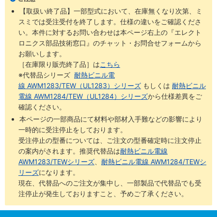
【取扱い終了品】一部型式において、在庫無くなり次第、ミ
スミでは受注受付を終了します。仕様の違いをご確認くださ
い。本件に対するお問い合わせは本ページ右上の『エレクト
ロニクス部品技術窓口』のチャット・お問合せフォームから
お願いします。
［在庫限り販売終了品］は
こちら
※代替品シリーズ
耐熱ビニル電
線 AWM1283/TEW（UL1283）シリーズ
もしくは
耐熱ビニル
電線 AWM1284/TEW（UL1284）シリーズ
から仕様差異をご
確認ください。
本ページの一部商品にて材料や部材入手難などの影響により
一時的に受注停止をしております。
受注停止の型番については、ご注文の型番確定時に注文停止
の案内がされます。推奨代替品は
耐熱ビニル電線
AWM1283/TEWシリーズ
、
耐熱ビニル電線 AWM1284/TEWシ
リーズ
になります。
現在、代替品へのご注文が集中し、一部製品で代替品でも受
注停止が発生しておりますこと、予めご了承ください。