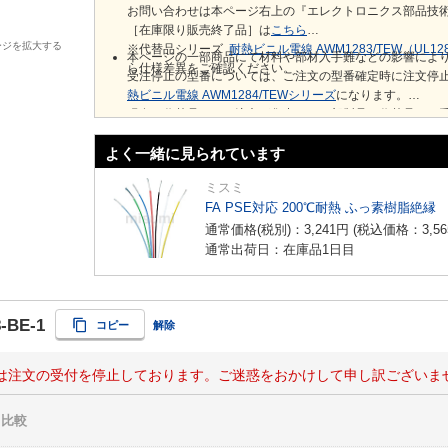
お問い合わせは本ページ右上の『エレクトロニクス部品技
［在庫限り販売終了品］は
こちら
ージを拡大する
※代替品シリーズ
耐熱ビニル電線 AWM1283/TEW（UL1
本ページの一部商品にて材料や部材入手難などの影響によ
ら仕様差異をご確認ください。
受注停止の型番については、ご注文の型番確定時に注文停
熱ビニル電線 AWM1284/TEWシリーズ
になります。
現在、代替品へのご注文が集中し、一部製品で代替品でも
よく一緒に見られています
ミスミ
FA PSE対応 200℃耐熱 ふっ素樹脂絶縁
通常価格(税別)：
3,241
円
(税込価格：
3,56
通常出荷日：在庫品1日目
-BE-1
コピー
解除
は注文の受付を停止しております。ご迷惑をおかけして申し訳ございま
比較