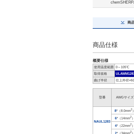
無
chemSHERP
解除
商
全長(m)
1
商品仕様
解除
安全規格
概要仕様
使用温度範囲
0～105℃
UL Recognized
取得規格
ULAWM128
CSA(c-UL)
曲げ半径
仕上外径×
候補を見る
型番
AWGサイズ
絶縁体材料
2
8
*（8.0mm
PVC
2
6
*（14mm
NAUL1283
2
4
*（22mm
解除
2
2
*（34mm