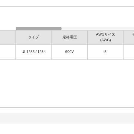
AWGサイズ
タイプ
定格電圧
(AWG)
UL1283 / 1284
600V
8