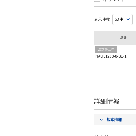
シールド
無
表示件数
候補を見る
型番
解除
注文停止中
加工サービス
NAUL1283-8-BE-1
無
解除
出荷日
すべて
詳細情報
当日出荷可能
1日以内
基本情報