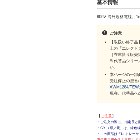
基本情報
600V 海外規格電線。
ご注意
【取扱い終了品
上の『エレクト
［在庫限り販売
※代替品シリ
い。
本ページの一部
受注停止の型番
AWM1284/TE
現在、代替品へ
【
ご注意
】
・ご注文の際に、指定長と
・GY （緑／黄）は、緑色
・この商品は「ULトレー
電気用品安全法を取得して