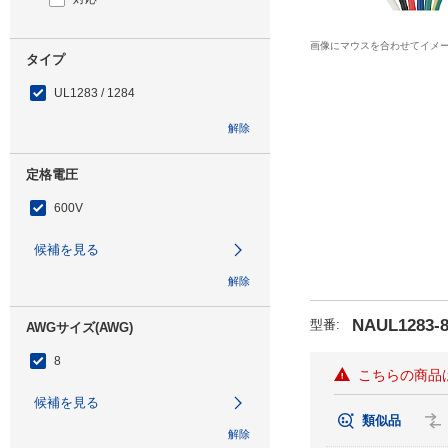
画像にマウスを合わせてイメ
タイプ
UL1283 / 1284
解除
定格電圧
600V
候補を見る
解除
NAUL1283-8
型番
:
AWGサイズ(AWG)
8
こちらの商品
候補を見る
類似品
解除