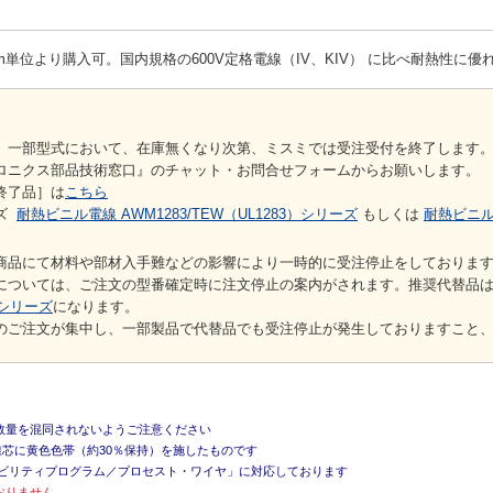
1m単位より購入可。国内規格の600V定格電線（IV、KIV） に比べ耐熱性に優
】一部型式において、在庫無くなり次第、ミスミでは受注受付を終了します
ロニクス部品技術窓口』のチャット・お問合せフォームからお願いします。
終了品］は
こちら
ーズ
耐熱ビニル電線 AWM1283/TEW（UL1283）シリーズ
もしくは
耐熱ビニル電
商品にて材料や部材入手難などの影響により一時的に受注停止をしておりま
については、ご注文の型番確定時に注文停止の案内がされます。推奨代替品
Wシリーズ
になります。
のご注文が集中し、一部製品で代替品でも受注停止が発生しておりますこと
数量を混同されないようご注意ください
線芯に黄色色帯（約30％保持）を施したものです
サビリティプログラム／プロセスト・ワイヤ」に対応しております
おりません。