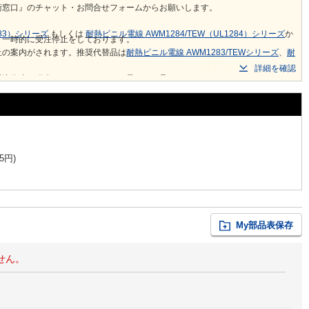
術窓口』のチャット・お問合せフォームからお願いします。
283）シリーズ
もしくは
耐熱ビニル電線 AWM1284/TEW（UL1284）シリーズ
か
り一時的に受注停止をしております。
止の案内がされます。推奨代替品は
耐熱ビニル電線 AWM1283/TEWシリーズ
、
耐
詳細を確認
受注停止が発生しておりますこと、予めご了承ください。
5
円
)
My部品表保存
せん。