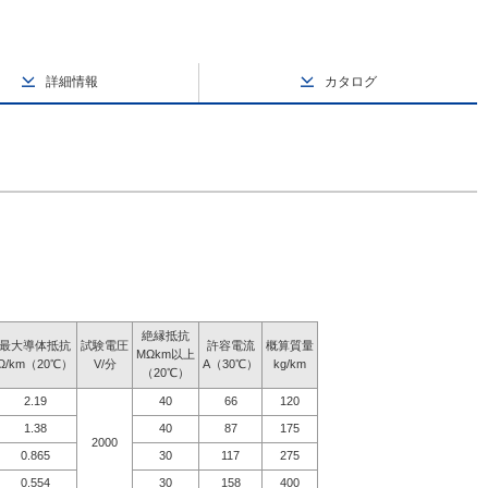
詳細情報
カタログ
絶縁抵抗
最大導体抵抗
試験電圧
許容電流
概算質量
MΩkm以上
Ω/km（20℃）
V/分
A（30℃）
kg/km
（20℃）
2.19
40
66
120
1.38
40
87
175
2000
0.865
30
117
275
0.554
30
158
400