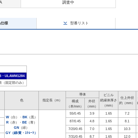
A
調査中
品仕様
型番リスト
3・ULAWM1284
6倍（固定部のみ）
導体
ビニル
仕上外径
色
指定長（m）
絶縁体厚さ
構成
外径
約（mm）
（mm）
（本/mm）
（mm）
55/0.45
3.9
1.65
7.2
）
W
（白）・
BK
（黒）
87/0.45
4.8
1.65
8.1
）
R
（赤）・
BE
（青）
GN
（緑）
7/20/0.45
7.0
1.65
10.3
）
GY（緑/黄・ｽﾄﾚｰﾄ）
7/31/0.45
8.7
1.65
12.0
）