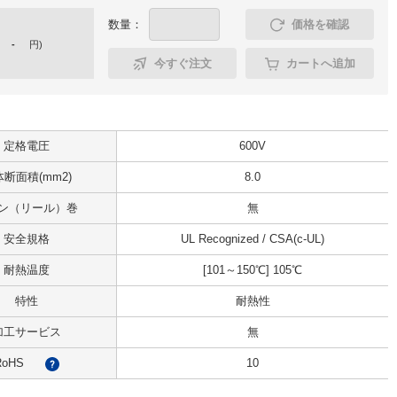
数量：
価格を確認
-
円
)
今すぐ注文
カートへ追加
定格電圧
600V
断面積(mm2)
8.0
ン（リール）巻
無
安全規格
UL Recognized / CSA(c-UL)
耐熱温度
[101～150℃] 105℃
特性
耐熱性
加工サービス
無
RoHS
10
?