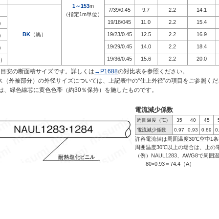
1～153
m
7/39/0.45
9.7
2.2
14.1
）
（指定1m単位）
19/18/045
11.0
2.2
15.4
）
BK
（黒）
19/23/0.45
12.5
2.2
16.9
）
19/29/0.45
14.0
2.2
18.4
）
19/36/0.45
15.6
2.2
20.0
）
も目安の断面積サイズです。詳しくは
→P1688
の対比表を参照ください。 
ス（外被部分）の外径サイズについては、上記表中の“仕上外径”の項目をご参照くだ
ｰﾄ）は、緑色線芯に黄色色帯（約30％保持）を施したものです。
電流減少係数
周囲温度（℃）
35
40
45
電流減少係数
0.97
0.93
0.89
0
許容電流値は周囲温度30℃空中1
周囲温度30℃以上の場合は、上の
（例）NAUL1283、AWG8で周
80×0.93＝74.4（A）