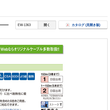
開く
カタログ (見開き版)