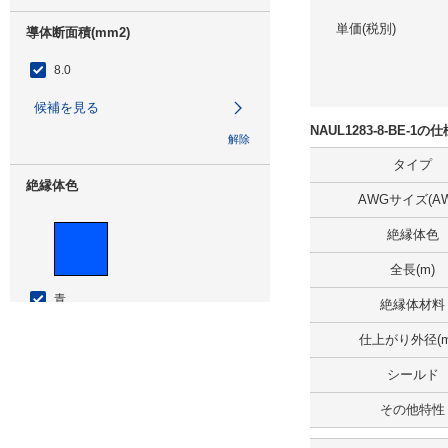
単価(税別)
導体断面積(mm2)
8.0
候補を見る
NAUL1283-8-BE-1
解除
タイプ
絶縁体色
AWGサイズ(AW
絶縁体色
全長(m)
青
絶縁体材料
仕上がり外径(m
拡大画像/複数選択する(1)
シールド
解除
その他特性
ボビン（リール）巻