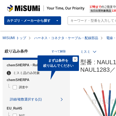
MISUMI | Your Time, Our Priority
17時まで
のご注文で
13
当日出荷対象商品
カテゴリ・メーカーから探す
MISUMI トップ
ハーネス・コネクタ・ケーブル・配線部品
電線
絞り込み条件
すべて解除
ミスミ
まずは条件を

型番 : NAUL12
chemSHERPA・RoHS
絞り込んでください
NAUL1283／
ミスミ品のみ対象
chemSHERPA
調査中
詳細/複数選択する(1)
EU_RoHS
対応