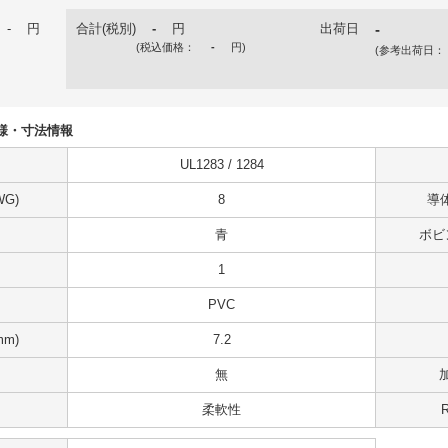
-
円
合計(税別)
-
円
出荷日
-
(税込価格：
-
円
)
(参考出荷日：
の仕様・寸法情報
UL1283 / 1284
G)
8
導体
青
ボビ
1
PVC
m)
7.2
無
柔軟性