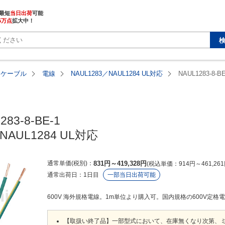
最短
当日出荷
5万点
拡大中！
・ケーブル
電線
NAUL1283／NAUL1284 UL対応
NAUL1283-8-BE
83-8-BE-1

NAUL1284 UL対応
通常単価(税別)
831
円
～
419,328
円
税込単価
914
円
～
461,261
通常出荷日：
1日目
一部当日出荷可能
600V 海外規格電線。1m単位より購入可。国内規格の600V定格電線（
【取扱い終了品】一部型式において、在庫無くなり次第、