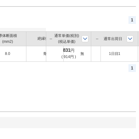
1
導体断面積
通常単価(税別)
ボビン（リール）
全長
絶縁体色
通常出荷日
(mm2)
(税込単価)
巻
(m)
831
円
8.0
青
無
1日目
1
(
914
円
)
1