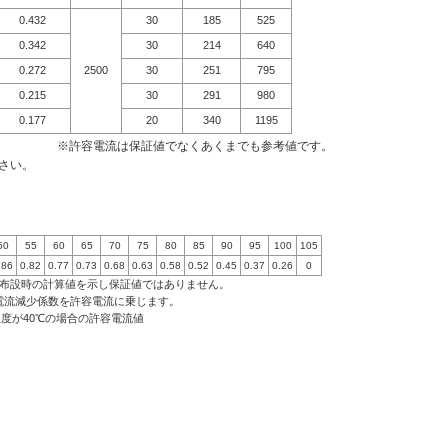
0.432
30
185
525
0.342
30
214
640
0.272
2500
30
251
795
0.215
30
291
980
0.177
20
340
1195
※許容電流は保証値でなくあくまでも参考値です。
さい。
50
55
60
65
70
75
80
85
90
95
100
105
.86
0.82
0.77
0.73
0.68
0.63
0.58
0.52
0.45
0.37
0.26
0
条布設時の計算値を示し保証値ではありません。
電流減少係数を許容電流に乗じます。
囲温度が40℃の場合の許容電流値