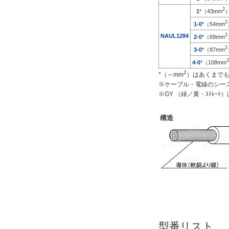
2
1
*（43mm
耐熱温度
2
1-0
*（54mm
101～150℃
2
NAUL1284
2-0
*（69mm
105℃
2
3-0
*（87mm
2
解除
4-0
*（108mm
2
*（～mm
）はあくまで
※ケーブル・電線のシー
仕上がり外径(mm)
※GY （緑／黄・ｽﾄﾚ
7.2
構造
候補を見る
解除
特性
耐熱性
候補を見る
解除
型番リスト