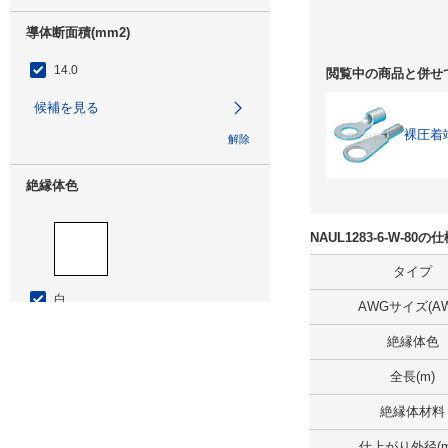
導体断面積(mm2)
14.0
閲覧中の商品と併せ
候補を見る
裸圧着
解除
絶縁体色
NAUL1283-6-W-8
タイプ
白
AWGサイズ(AW
絶縁体色
拡大画像/複数選択する(1)
解除
全長(m)
絶縁体材料
ボビン（リール）巻
仕上がり外径(m