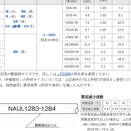
（mm）
（本/mm）
（mm）
55/0.45
3.9
1.65
7.2
）
W
（白）・
BK
（黒）
87/0.45
4.8
1.65
8.1
）
R
（赤）・
BE
（青）
GN
（緑）
7/20/0.45
7.0
1.65
10.3
）
GY（緑/黄・ｽﾄﾚｰﾄ）
7/31/0.45
8.7
1.65
12.0
）
1～153
m
7/39/0.45
9.7
2.2
14.1
）
（指定1m単位）
19/18/045
11.0
2.2
15.4
）
BK
（黒）
19/23/0.45
12.5
2.2
16.9
）
19/29/0.45
14.0
2.2
18.4
）
19/36/0.45
15.6
2.2
20.0
）
も目安の断面積サイズです。詳しくは
→P1688
の対比表を参照ください。 
ス（外被部分）の外径サイズについては、上記表中の“仕上外径”の項目をご参照くだ
ｰﾄ）は、緑色線芯に黄色色帯（約30％保持）を施したものです。
電流減少係数
周囲温度（℃）
35
40
45
電流減少係数
0.97
0.93
0.89
0
許容電流値は周囲温度30℃空中1
周囲温度30℃以上の場合は、上の
（例）NAUL1283、AWG8で周
80×0.93＝74.4（A）