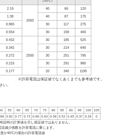
（20℃）
2.19
40
66
120
1.38
40
87
175
2000
0.865
30
117
275
0.554
30
158
400
0.432
30
185
525
0.342
30
214
640
0.272
2500
30
251
795
0.215
30
291
980
0.177
20
340
1195
※許容電流は保証値でなくあくまでも参考値です。
さい。
50
55
60
65
70
75
80
85
90
95
100
105
.86
0.82
0.77
0.73
0.68
0.63
0.58
0.52
0.45
0.37
0.26
0
条布設時の計算値を示し保証値ではありません。
電流減少係数を許容電流に乗じます。
囲温度が40℃の場合の許容電流値