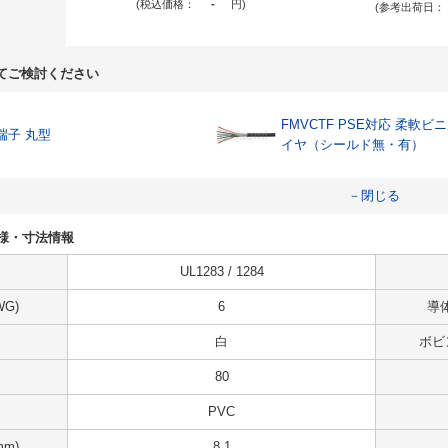
(税込価格：
-
円
)
(参考出荷日：
てご検討ください
FMVCTF PSE対応 柔軟
端子 丸型
イヤ（シールド無・有）
－閉じる
0の仕様・寸法情報
UL1283 / 1284
G)
6
導体
白
ボビ
80
PVC
m)
8.1