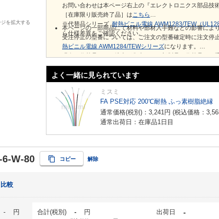
お問い合わせは本ページ右上の『エレクトロニクス部品技
［在庫限り販売終了品］は
こちら
ージを拡大する
※代替品シリーズ
耐熱ビニル電線 AWM1283/TEW（UL1
本ページの一部商品にて材料や部材入手難などの影響によ
ら仕様差異をご確認ください。
受注停止の型番については、ご注文の型番確定時に注文停
熱ビニル電線 AWM1284/TEWシリーズ
になります。
現在、代替品へのご注文が集中し、一部製品で代替品でも
よく一緒に見られています
ミスミ
FA PSE対応 200℃耐熱 ふっ素樹脂絶縁
通常価格(税別)：
3,241
円
(税込価格：
3,56
通常出荷日：在庫品1日目
-6-W-80
コピー
解除
比較
-
円
合計(税別)
-
円
出荷日
-