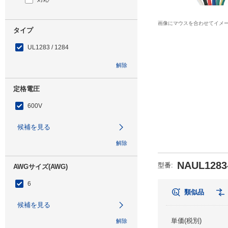
画像にマウスを合わせてイメ
タイプ
UL1283 / 1284
解除
定格電圧
600V
候補を見る
解除
NAUL1283
型番
:
AWGサイズ(AWG)
6
類似品
候補を見る
単価(税別)
解除