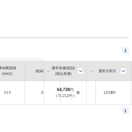
1
導体断面積
通常単価(税別)
ボビン（リール）
全長
通常出荷日
絶縁体色
(mm2)
(税込単価)
巻
(m)
64,738
円
14.0
白
無
1日目
80
(
71,212
円
)
1