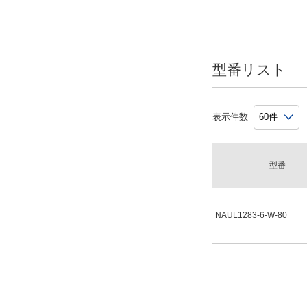
シールド
無
型番リスト
候補を見る
解除
表示件数
加工サービス
無
型番
解除
出荷日
NAUL1283-6-W-80
すべて
当日出荷可能
1日以内