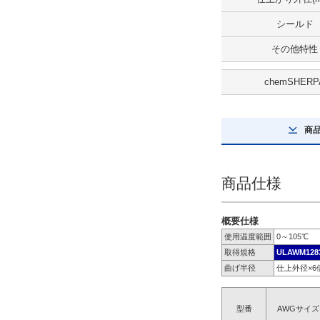
無
シールド
解除
その他特性
全長(m)
chemSHERP
80
解除
商
安全規格
UL Recognized
商品仕様
CSA(c-UL)
候補を見る
概要仕様
使用温度範囲
0～105℃
取得規格
ULAWM128
絶縁体材料
曲げ半径
仕上外径×
PVC
解除
型番
AWGサイズ