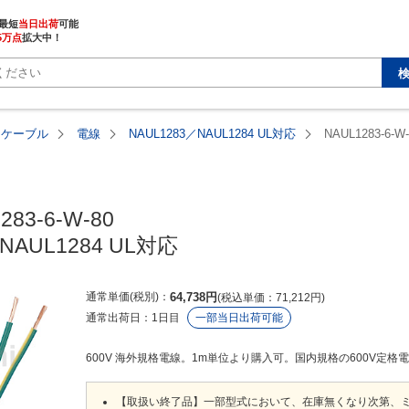
最短
当日出荷
5万点
拡大中！
・ケーブル
電線
NAUL1283／NAUL1284 UL対応
NAUL1283-6-W-
83-6-W-80

NAUL1284 UL対応
通常単価(税別)
64,738
円
税込単価
71,212
円
通常出荷日：
1日目
一部当日出荷可能
600V 海外規格電線。1m単位より購入可。国内規格の600V定格電線（
【取扱い終了品】一部型式において、在庫無くなり次第、