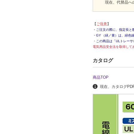
現在、代替品へ
【
ご注意
】
・ご注文の際に、指定長と
・GY （緑／黄）は、緑色
・この商品は「ULトレー
電気用品安全法を取得して
カタログ
商品TOP
現在、カタログPDF