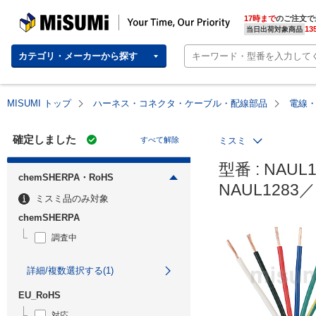
MISUMI | Your Time, Our Priority
17時まで
のご注文で
13
当日出荷対象商品
カテゴリ・メーカーから探す
MISUMI トップ
ハーネス・コネクタ・ケーブル・配線部品
電線
確定しました
すべて解除
ミスミ
型番 : NAUL12
chemSHERPA・RoHS
NAUL1283／
ミスミ品のみ対象
chemSHERPA
調査中
詳細/複数選択する(1)
EU_RoHS
対応