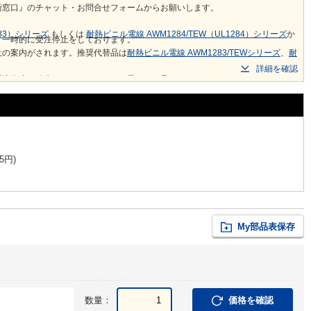
術窓口』のチャット・お問合せフォームからお願いします。
283）シリーズ
もしくは
耐熱ビニル電線 AWM1284/TEW（UL1284）シリーズ
か
り一時的に受注停止をしております。
止の案内がされます。推奨代替品は
耐熱ビニル電線 AWM1283/TEWシリーズ
、
耐
詳細を確認
受注停止が発生しておりますこと、予めご了承ください。
5
円
)
My部品表保存
数量：
価格を確認