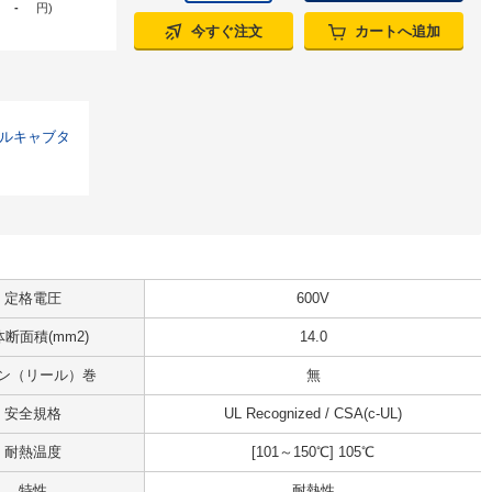
-
円
)
今すぐ注文
カートへ追加
ビニルキャブタ
定格電圧
600V
断面積(mm2)
14.0
ン（リール）巻
無
安全規格
UL Recognized / CSA(c-UL)
耐熱温度
[101～150℃] 105℃
特性
耐熱性