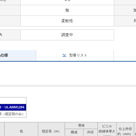
無
柔軟性
A
調査中
品仕様
型番リスト
3・ULAWM1284
6倍（固定部のみ）
導体
ビニル
仕上外径
色
指定長（m）
絶縁体厚さ
構成
外径
約（mm）