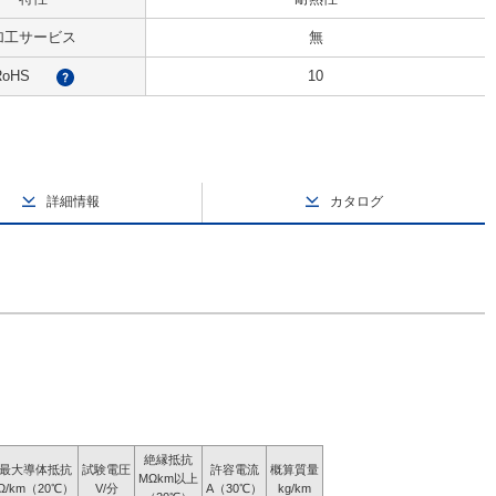
加工サービス
無
RoHS
10
?
詳細情報
カタログ
絶縁抵抗
最大導体抵抗
試験電圧
許容電流
概算質量
MΩkm以上
Ω/km（20℃）
V/分
A（30℃）
kg/km