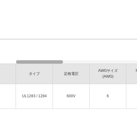
AWGサイズ
タイプ
定格電圧
(AWG)
UL1283 / 1284
600V
6