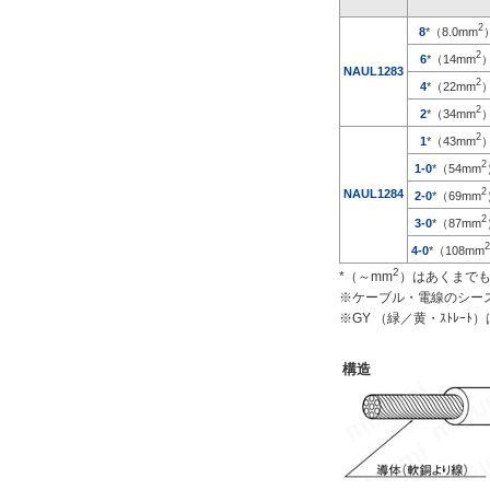
耐熱温度
2
8
*（8.0mm
2
6
*（14mm
101～150℃
NAUL1283
2
4
*（22mm
105℃
2
2
*（34mm
解除
2
1
*（43mm
2
1-0
*（54mm
仕上がり外径(mm)
2
NAUL1284
2-0
*（69mm
8.1
2
3-0
*（87mm
2
4-0
*（108mm
候補を見る
2
*（～mm
）はあくまで
※ケーブル・電線のシー
解除
※GY （緑／黄・ｽﾄﾚ
特性
構造
耐熱性
候補を見る
解除