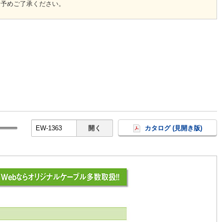
、予めご了承ください。
開く
カタログ (見開き版)