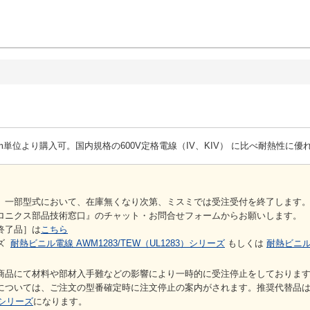
1m単位より購入可。国内規格の600V定格電線（IV、KIV） に比べ耐熱性に優
】一部型式において、在庫無くなり次第、ミスミでは受注受付を終了します
ロニクス部品技術窓口』のチャット・お問合せフォームからお願いします。
終了品］は
こちら
ーズ
耐熱ビニル電線 AWM1283/TEW（UL1283）シリーズ
もしくは
耐熱ビニル電
商品にて材料や部材入手難などの影響により一時的に受注停止をしておりま
については、ご注文の型番確定時に注文停止の案内がされます。推奨代替品
Wシリーズ
になります。