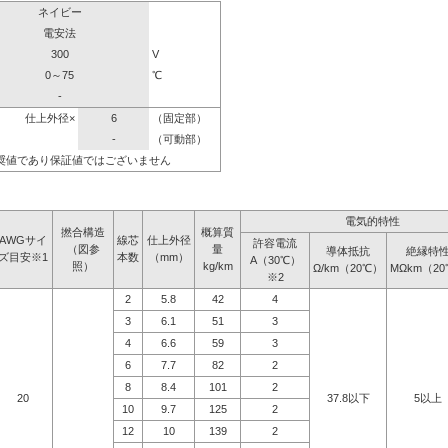
ネイビー
電安法
300
V
0～75
℃
-
仕上外径×
6
（固定部）
-
（可動部）
奨値であり保証値ではございません
電気的特性
撚合構造
概算質
AWGサイ
線芯
仕上外径
許容電流
（図参
量
導体抵抗
絶縁特
ズ目安※1
本数
（mm）
A（30℃）
照）
kg/km
Ω/km（20℃）
MΩkm（2
※2
2
5.8
42
4
3
6.1
51
3
4
6.6
59
3
6
7.7
82
2
8
8.4
101
2
20
37.8以下
5以上
10
9.7
125
2
12
10
139
2