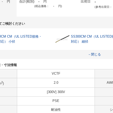
-
円
合計(税別)
-
円
出荷日
-
(税込価格：
-
円
)
(参考出荷日：
てご検討ください
RCM CM（UL LISTED規格・
SS300CM CM（UL LISTE
対応） 小径
対応） 細径
－閉じる
の仕様・寸法情報
VCTF
2
2.0
AW
m
)
[300V] 300V
PSE
耐油性
シ