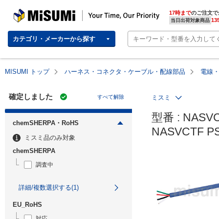
MISUMI | Your Time, Our Priority
17時まで
のご注文で
13
当日出荷対象商品
カテゴリ・メーカーから探す
MISUMI トップ
ハーネス・コネクタ・ケーブル・配線部品
電線
確定しました
すべて解除
ミスミ
型番 : NASVCT
chemSHERPA・RoHS
NASVCTF
ミスミ品のみ対象
chemSHERPA
調査中
詳細/複数選択する(1)
EU_RoHS
対応