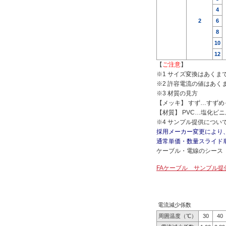
4
2
6
8
10
12
【
ご注意
】
※1 サイズ変換はあくま
※2 許容電流の値はあ
※3 材質の見方
【メッキ】 すず…すずめ
【材質】 PVC…塩化ビ
※4 サンプル提供につい
採用メーカー変更により
通常単価・数量スライド単
ケーブル・電線のシース
FAケーブル サンプル提
電流減少係数
周囲温度（℃）
30
40