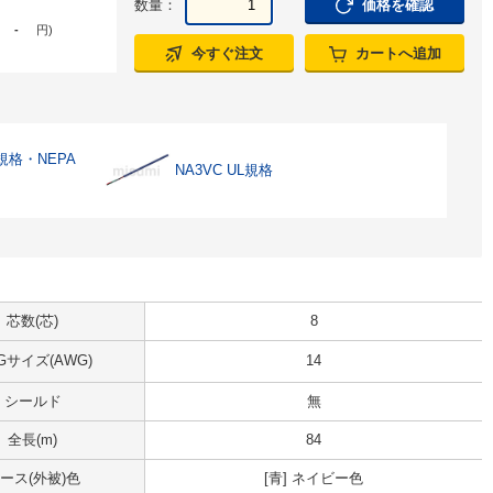
数量：
価格を確認
-
円
)
今すぐ注文
カートへ追加
D規格・NEPA
NA3VC UL規格
芯数(芯)
8
Gサイズ(AWG)
14
シールド
無
全長(m)
84
ース(外被)色
[青] ネイビー色