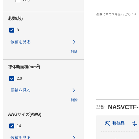
画像にマウスを合わせてイメ
芯数(芯)
8
候補を見る
解除
2
導体断面積(mm
)
2.0
候補を見る
解除
NASVCTF-
型番
:
AWGサイズ(AWG)
類似品
14
候補を見る