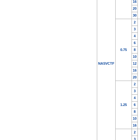
16
20
30
2
3
4
6
0.75
8
10
NASVCTF
12
16
20
2
3
4
1.25
6
8
10
16
2
3