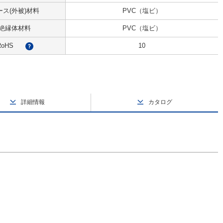
ース(外被)材料
PVC（塩ビ）
絶縁体材料
PVC（塩ビ）
RoHS
10
?
詳細情報
カタログ