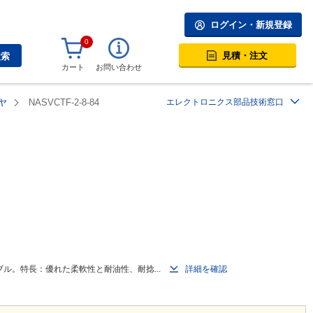
ログイン・新規登録
0
見積・注文
検索
カート
お問い合わせ
ヤ
NASVCTF-2-8-84
エレクトロニクス部品技術窓口
ブル。特長：優れた柔軟性と耐油性、耐捻...
詳細を確認