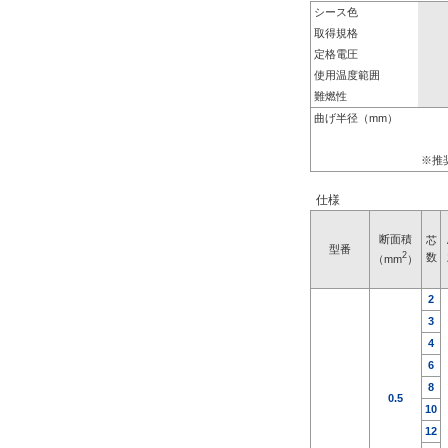
シース色
取得規格
定格電圧
使用温度範囲
難燃性
曲げ半径（mm）
※推
仕様
断面積
芯
型番
2
数
（mm
）
2
3
4
6
8
0.5
10
12