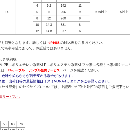
4
9.2
142
11
14
6
11
206
9
9.79以上
5以上
8
12
260
8
10
14.3
331
8
12
14.8
377
6
でも目安となります。詳しくは
の対比表をご参照ください。
⇒P1688
くまでも参考値であって、保証値ではありません。
っき軟銅線
ニル PE…ポリエチレン系素材 P…ポリエステル系素材 フッ素…各種ふっ素樹脂 ※…
ては
ページを確認ください。
FAケーブル サンプル提供サービス
、色味や柔らかさが若干変わる場合があります。
価・出荷日等の最新情報はミスミVONA eカタログをご参照ください。
（外被部分）の外径サイズについては、上記表中の"仕上外径"の項目をご参照下さい
供サービスへ
50
60
70