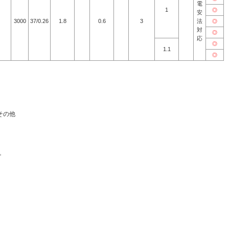
電
1
◎
安
3000
37/0.26
1.8
0.6
3
法
◎
対
◎
応
◎
1.1
◎
その他
。