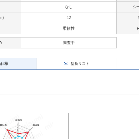
なし
シ
m)
12
柔軟性
A
調査中
品仕様
型番リスト