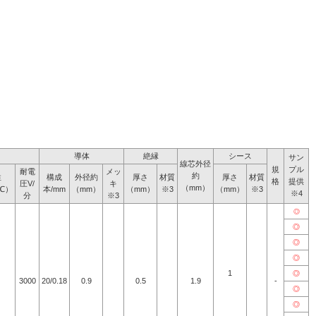
導体
絶縁
シース
サン
線芯外径
規
プル
耐電
メッ
約
性
構成
外径約
厚さ
材質
厚さ
材質
格
提供
圧V/
キ
（mm）
0℃）
本/mm
（mm）
（mm）
※3
（mm）
※3
※4
分
※3
◎
◎
◎
◎
1
◎
3000
20/0.18
0.9
0.5
1.9
-
◎
◎