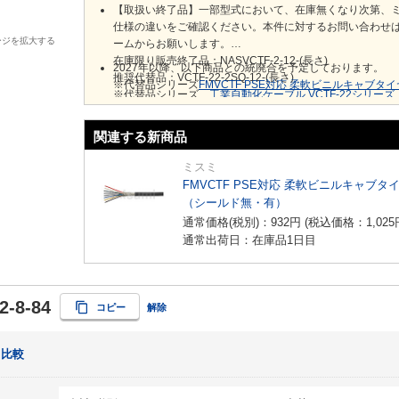
【取扱い終了品】一部型式において、在庫無くなり次第、
仕様の違いをご確認ください。本件に対するお問い合わせ
ージを拡大する
ームからお願いします。
在庫限り販売終了品：NASVCTF-2-12-(長さ)
2027年以降、以下商品との統廃合を予定しております。
推奨代替品：VCTF-22-2SQ-12-(長さ)
※代替品シリーズ
FMVCTF PSE対応 柔軟ビニルキャブ
※代替品シリーズ
工業自動化ケーブル VCTF-22シリーズ
関連する新商品
ミスミ
FMVCTF PSE対応 柔軟ビニルキャブタ
（シールド無・有）
通常価格(税別)：
932
円
(税込価格：
1,025
通常出荷日：在庫品1日目
2-8-84
コピー
解除
比較