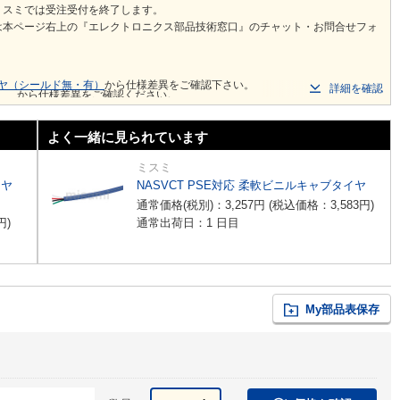
ミスミでは受注受付を終了します。
は本ページ右上の『エレクトロニクス部品技術窓口』のチャット・お問合せフォ
タイヤ（シールド無・有）
から仕様差異をご確認下さい。
詳細を確認
から仕様差異をご確認ください。
よく一緒に見られています
ミスミ
イヤ
NASVCT PSE対応 柔軟ビニルキャブタイヤ
通常価格(税別)：
3,257
円
(税込価格：
3,583
円
)
円
)
通常出荷日：1 日目
My部品表保存