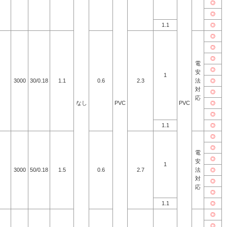
◎
◎
1.1
◎
◎
◎
◎
電
◎
安
1
3000
30/0.18
1.1
0.6
2.3
法
◎
対
◎
応
なし
PVC
PVC
◎
◎
1.1
◎
◎
◎
電
◎
安
1
3000
50/0.18
1.5
0.6
2.7
法
◎
対
◎
応
◎
1.1
◎
◎
◎