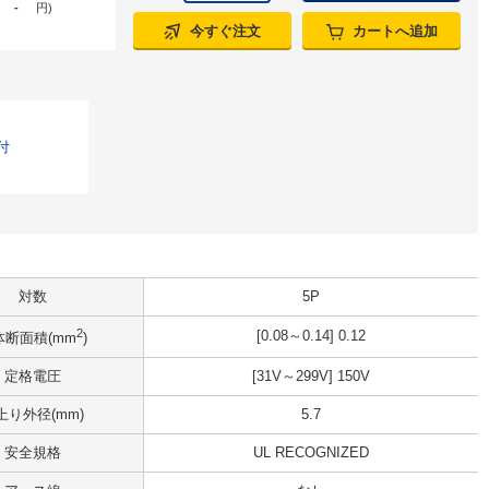
-
円
)
今すぐ注文
カートへ追加
付
対数
5P
2
[0.08～0.14] 0.12
体断面積(mm
)
定格電圧
[31V～299V] 150V
上り外径(mm)
5.7
安全規格
UL RECOGNIZED