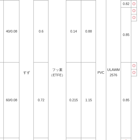
0.82
◎
◎
◎
40/0.08
0.6
0.14
0.88
0.85
◎
フッ素
ULAWM
すず
PVC
◎
（ETFE）
2576
60/0.08
0.72
0.215
1.15
0.85