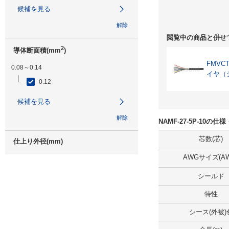
候補を見る
解除
閲覧中の商品と併せ
2
導体断面積(mm
)
FMVC
0.08～0.14
イヤ（
0.12
候補を見る
解除
NAMF-27-5P-10の
芯数(芯)
仕上り外径(mm)
AWGサイズ(AW
5.7
シールド
候補を見る
特性
解除
シース(外被)
全長(m)