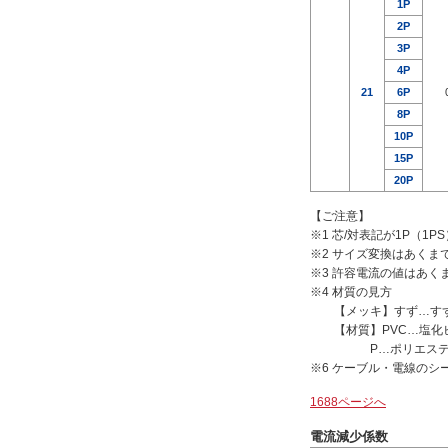
1P
2P
3P
4P
21
6P
8P
10P
15P
20P
【ご注意】
※1 芯/対表記が1P（
※2 サイズ変換はあくま
※3 許容電流の値はあ
※4 材質の見方
【メッキ】すず…すず
【材質】PVC…塩化ビ
P…ポリエステル系素
※6 ケーブル・電線のシ
1688ページへ
電流減少係数