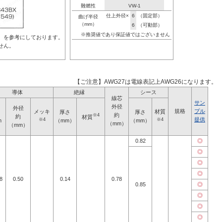
難燃性
VW-1
仕上外径×
6
（固定部）
曲げ半径
（mm）
6
（可動部）
※推奨値であり保証値ではございません
対）を参考にしております。
せん。
【ご注意】AWG27は電線表記上AWG26になります。
導体
絶縁
シース
線芯
サン
外径
外径
規格
プル
メッキ
材質
厚さ
厚さ
約
※4
約
材質
提供
※4
※4
m
（mm）
（mm）
（mm）
（mm）
0.82
◎
◎
◎
◎
8
0.50
0.14
0.78
0.85
◎
◎
◎
◎