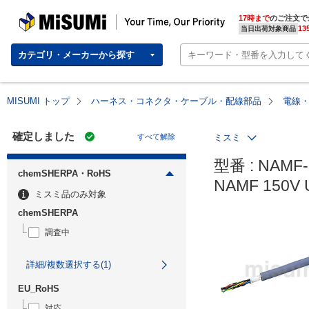
MISUMI | Your Time, Our Priority
17時まで
のご注文で
13
当日出荷対象商品
カテゴリ・メーカーから探す
MISUMI トップ
ハーネス・コネクタ・ケーブル・配線部品
電線
確定しました
すべて解除
ミスミ
型番 : NAMF-2
chemSHERPA・RoHS
NAMF 150V
ミスミ品のみ対象
chemSHERPA
調査中
詳細/複数選択する(1)
EU_RoHS
対応