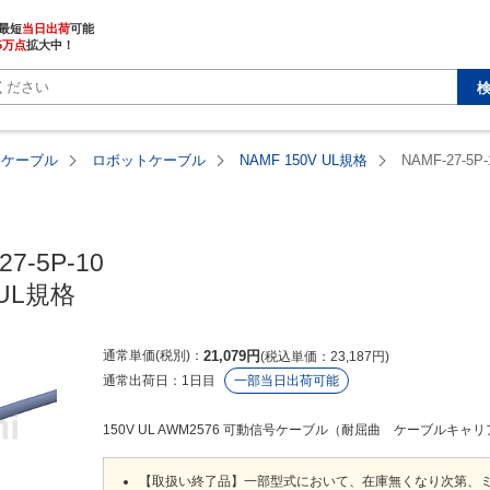
最短
当日出荷
5万点
拡大中！
・ケーブル
ロボットケーブル
NAMF 150V UL規格
NAMF-27-5P-
7-5P-10

 UL規格
通常単価(税別)
21,079
円
税込単価
23,187
円
通常出荷日：
1日目
一部当日出荷可能
150V UL AWM2576 可動信号ケーブル（耐屈曲 ケーブルキャリ
【取扱い終了品】一部型式において、在庫無くなり次第、