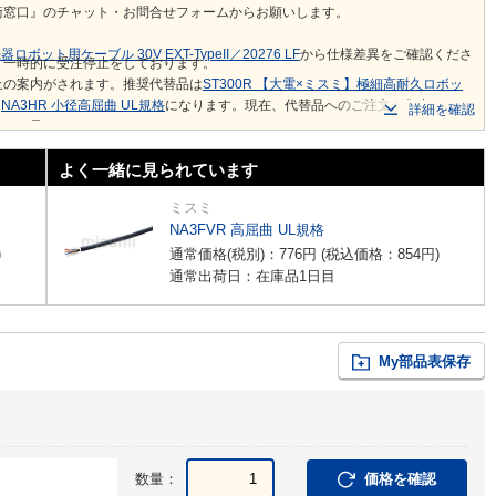
術窓口』のチャット・お問合せフォームからお願いします。
ロボット用ケーブル 30V EXT-TypeII／20276 LF
から仕様差異をご確認くださ
り一時的に受注停止をしております。
止の案内がされます。推奨代替品は
ST300R 【大電×ミスミ】極細高耐久ロボッ
、
NA3HR 小径高屈曲 UL規格
になります。現在、代替品へのご注文が集中し、一
詳細を確認
めご了承ください。
よく一緒に見られています
ミスミ
NA3FVR 高屈曲 UL規格
)
通常価格(税別)：
776
円
(税込価格：
854
円
)
通常出荷日：在庫品1日目
My部品表保存
数量：
価格を確認