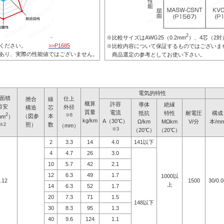
2
※比較サイズはAWG25（0.2mm
）、4芯（2
ご利用ください。
>>P1685
※比較内容について保証するものではございま
あり、実際の性能値ではございません。
商品選定の参考としてお使い下さい。
電気的特性
面積
仕上
撚合
線
概算
許容
導体
絶縁
目安
外径
構造
芯
質量
電流
抵抗
特性
耐電圧
構成
2
※6
（図参
本
mm
）
kg/km
A（30℃）
Ω/km
MΩkm
V/分
本/m
照）
数
※2
（mm）
※3
（20℃）
（20℃）
2
3.3
14
4.0
141以下
4
4.7
26
3.0
10
5.7
42
2.1
12
6.3
49
1.7
1000以
.12
1500
30/0.0
上
14
6.3
52
1.7
20
7.3
71
1.5
148以下
30
8.3
95
1.3
40
9.6
124
1.1