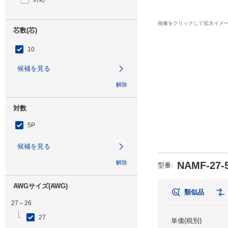
画像をクリックして拡大イメ
芯数(芯)
10
候補を見る
解除
対数
5P
候補を見る
解除
NAMF-27-
型番
:
AWGサイズ(AWG)
類似品
27～26
27
単価(税別)