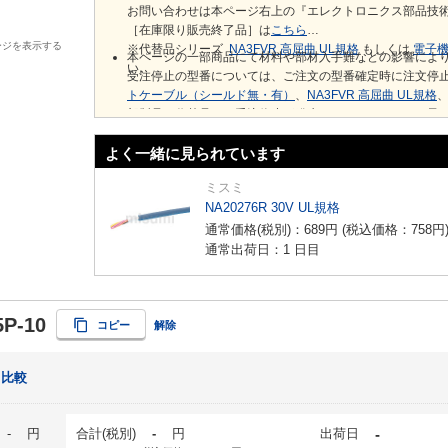
お問い合わせは本ページ右上の『エレクトロニクス部品技
［在庫限り販売終了品］は
こちら
ージを表示する
※代替品シリーズ
NA3FVR 高屈曲 UL規格
もしくは
電子機器
本ページの一部商品にて材料や部材入手難などの影響によ
い。
受注停止の型番については、ご注文の型番確定時に注文停
トケーブル（シールド無・有）
、
NA3FVR 高屈曲 UL規格
部製品で代替品でも受注停止が発生しておりますこと、予
よく一緒に見られています
ミスミ
NA20276R 30V UL規格
通常価格(税別)：
689
円
(税込価格：
758
円
通常出荷日：1 日目
5P-10
コピー
解除
比較
-
円
合計(税別)
-
円
出荷日
-