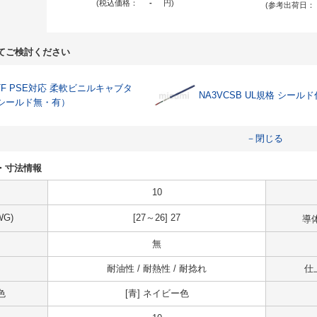
(税込価格：
-
円
)
(参考出荷日：
てご検討ください
TF PSE対応 柔軟ビニルキャブタ
NA3VCSB UL規格 シールド
シールド無・有）
－閉じる
仕様・寸法情報
10
G)
[27～26] 27
導
無
耐油性 / 耐熱性 / 耐捻れ
仕
色
[青] ネイビー色