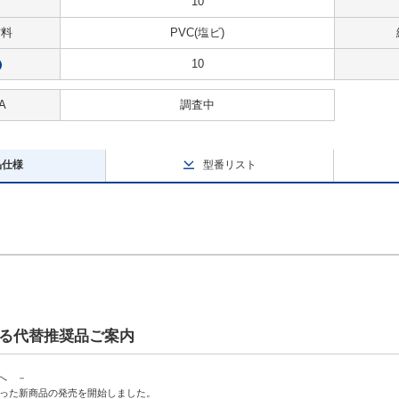
10
材料
PVC(塩ビ)
10
?
A
調査中
品仕様
型番リスト
る代替推奨品ご案内
へ －
持った新商品の発売を開始しました。