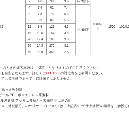
2
4.6
30
9.6
42.3以下
4
7.4
62
7.4
6
7.8
76
6.3
8
8.3
87
5.5
1000以
0.5
12
9.8
125
4.3
1500
100/0.
上
44.4以下
16
10.6
157
3.8
20
12.4
188
3.8
30
14.3
270
3.2
40
15.9
353
2.8
1PS）のときの線芯本数は「×2芯」となりますのでご注意ください。
でも目安となります。詳しくは
>>P1688
の対比表をご参照ください。
くまでも参考値であって、保証値ではありません。
めっき軟銅線
ニル PE…ポリエチレン系素材
材 フッ素…各種ふっ素樹脂 ※…その他
ース（外被部分）の外径サイズについては、上記表中の"仕上外径"の項目をご参照く