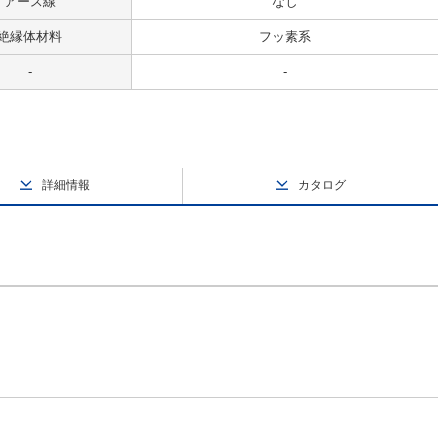
アース線
なし
絶縁体材料
フッ素系
-
-
詳細情報
カタログ