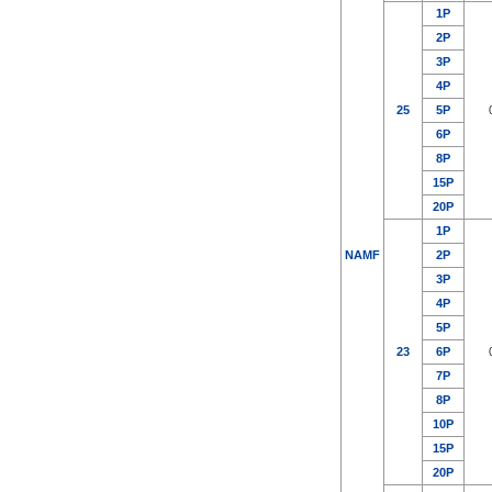
1P
2P
3P
4P
25
5P
6P
8P
15P
20P
1P
NAMF
2P
3P
4P
5P
23
6P
7P
8P
10P
15P
20P