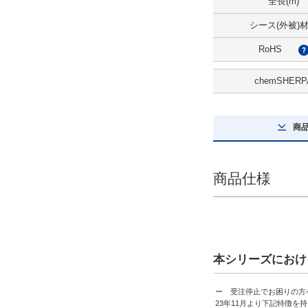
全長(m)
10
シース(外被)
解除
RoHS
出荷日
chemSHERP
すべて
当日出荷可能
商
1日以内
商品仕様
本シリーズにおけ
ー 受注停止でお困りの方
23年11月より下記特徴を