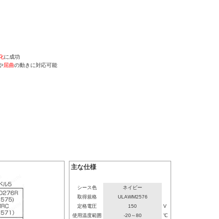
化
に成功
や
屈曲
の動きに対応可能
主な仕様
シース色
ネイビー
取得規格
ULAWM2576
定格電圧
150
V
使用温度範囲
-20～80
℃