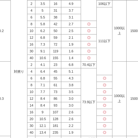
2
3.5
16
4.9
106以下
4
5
31
3.7
6
5.5
38
3.1
8
5.8
42
2.7
◎
1000以
0.2
10
6.2
50
2.5
◎
1500
上
12
6.8
59
2.1
◎
111以下
16
7.3
72
1.9
◎
30
9.1
119
1.6
◎
40
10.6
155
1.4
◎
2
4.1
23
6.8
70.4以下
対撚り
4
6.4
45
5.1
6
6.8
55
4.3
◎
8
7.1
61
3.8
◎
10
7.7
73
3.5
◎
1000以
0.3
12
8.4
86
3.0
◎
1500
上
73.9以下
14
8.4
93
3.0
◎
16
9
107
2.6
◎
20
10.5
128
2.6
◎
30
12.1
181
2.2
◎
40
13.4
235
1.9
◎