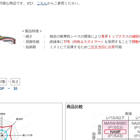
可能な商品です。ぜひ、
こちら
からご参照ください。
< 製品特徴 >
・細さ ： 独自の耐摩耗シースの開発により
業界トップクラスの細径
・屈曲性能 ： 絶縁体に
TPE（特殊エラストマー）
を採用することで
摺動
・短納期 ： ミスミにて在庫するため
ご注文当日に出荷
可能
−
対数
長さ
−
1P
10
商品比較