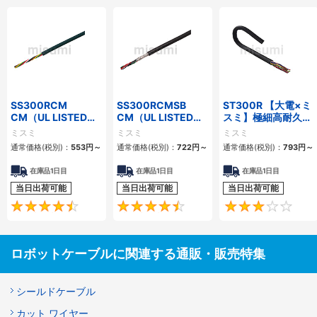
SS300RCM
SS300RCMSB
ST300R 【大電×ミ
CM（UL LISTED規
CM（UL LISTED規
スミ】極細高耐久ロ
格・NEPA対応） 小
格・NEPA対応） 小
ボットケーブル（シ
ミスミ
ミスミ
ミスミ
径
径 シールド付
ールド無・有）
通常価格(税別)：
553
円
～
通常価格(税別)：
722
円
～
通常価格(税別)：
793
円
～
在庫品1日目
在庫品1日目
在庫品1日目
当日出荷可能
当日出荷可能
当日出荷可能
4.7
4.5
ロボットケーブルに関連する通販・販売特集
シールドケーブル
カット ワイヤー