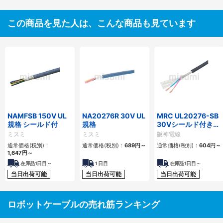
この商品を見た人は、こんな商品も見ています
NAMFSB 150V UL
NA20276R 30V UL
MRC UL20276-SB
規格 シールド付
規格
30Vシールド付き可
動用ケーブル
ミスミ
ミスミ
阪神電線
通常価格(税別)：
通常価格(税別)：
689
円
～
通常価格(税別)：
604
円
～
1,647
円
～
在庫品1日目～
1
日目
在庫品1日目～
当日出荷可能
当日出荷可能
当日出荷可能
ロボットケーブルの売れ筋ランキング