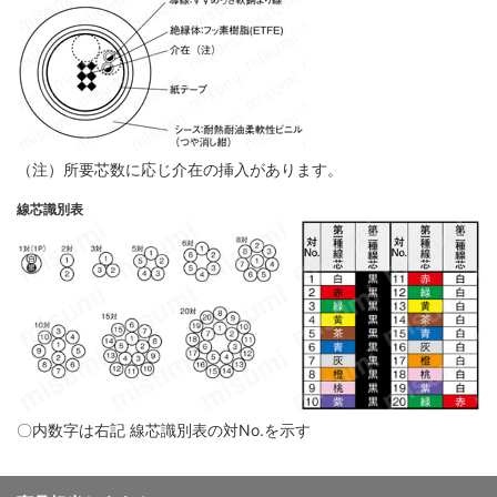
（注）所要芯数に応じ介在の挿入があります。
線芯識別表
〇内数字は右記 線芯識別表の対No.を示す