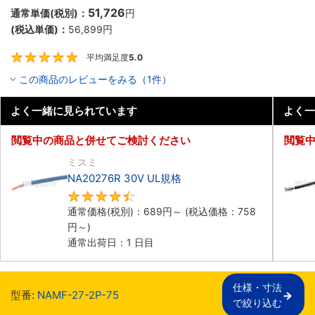
51,726
通常単価(税別)：
円
(税込単価)：
56,899
円
平均満足度
5.0
5
この商品のレビューをみる（1件）
よく一緒に見られています
よく一
閲覧中の商品と併せてご検討ください
閲覧
ミスミ
NA20276R 30V UL規格
4.5
通常価格(税別)：
689
円
～
(税込価格：
758
円
～)
通常出荷日：1 日目
仕様・寸法

型番:
NAMF-27-2P-75
で絞り込む