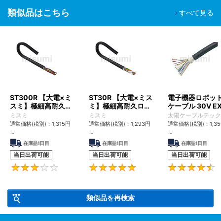
類似品はこちら
すべて見る
ST300R 【大電×ミ
ST30R 【大電×ミス
電子機器ロボッ
スミ】極細高耐久ロ
ミ】極細高耐久ロボ
ケーブル 30V EX
ボットケーブル（シ
ットケーブル（シー
TypeII/20276 L
ミスミ
ミスミ
太陽ケーブルテック
ールド無・有）
ルド無・有）
通常価格(税別)：
1,315
円
通常価格(税別)：
1,293
円
通常価格(税別)：
1,3
～
～
～
在庫品1日目
在庫品1日目
在庫品1日目
当日出荷可能
当日出荷可能
当日出荷可能
3
5
類似品を再検索