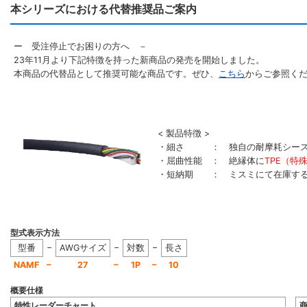
本シリーズにおける代替推奨品ご案内
ー 受注停止でお困りの方へ －
23年11月より下記特徴を持った新商品の発売を開始しました。
本商品の代替品として推奨可能な商品です。ぜひ、
こちら
からご参照く
< 製品特徴 >
・細さ ： 独自の耐摩耗シース
・屈曲性能 ： 絶縁体に
TPE（特
・短納期 ： ミスミにて在庫す
型式表示方法
−
−
−
型番
AWGサイズ
対数
長さ
−
−
−
NAMF
27
1P
10
概要仕様
特性レーダーチャート