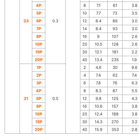
4P
8
7.1
61
3.8
5P
10
7.7
73
3.5
23
6P
0.3
12
8.4
86
3.0
7P
14
8.4
93
3.0
8P
16
9
107
2.6
10P
20
10.5
128
2.6
15P
30
12.1
181
2.2
20P
40
13.4
235
1.9
1P
2
4.6
30
9.6
2P
4
7.4
62
7.4
3P
6
7.8
76
6.3
4P
8
8.3
87
5.5
21
6P
0.5
12
9.8
125
4.3
8P
16
10.6
157
3.8
10P
20
12.4
188
3.8
15P
30
14.3
270
3.2
20P
40
15.9
353
2.8