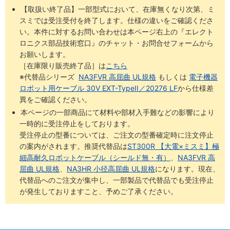
【取扱い終了品】一部型式において、在庫無くなり次第、ミ
スミでは受注受付を終了します。仕様の違いをご確認くださ
い。本件に対するお問い合わせは本ページ右上の『エレクト
ロニクス部品技術窓口』のチャット・お問合せフォームから
お願いします。
［在庫限り販売終了品］は
こちら
※代替品シリーズ
NA3FVR 高屈曲 UL規格
もしくは
電子機器
ロボット用ケーブル 30V EXT-TypeII／20276 LF
から仕様差
異をご確認ください。
本ページの一部商品にて材料や部材入手難などの影響により
一時的に受注停止をしております。
受注停止の型番については、ご注文の型番確定時に注文停止
の案内がされます。推奨代替品は
ST300R 【大電×ミスミ】極
細高耐久ロボットケーブル（シールド無・有）
、
NA3FVR 高
屈曲 UL規格
、
NA3HR 小径高屈曲 UL規格
になります。現在、
代替品へのご注文が集中し、一部製品で代替品でも受注停止
が発生しておりますこと、予めご了承ください。