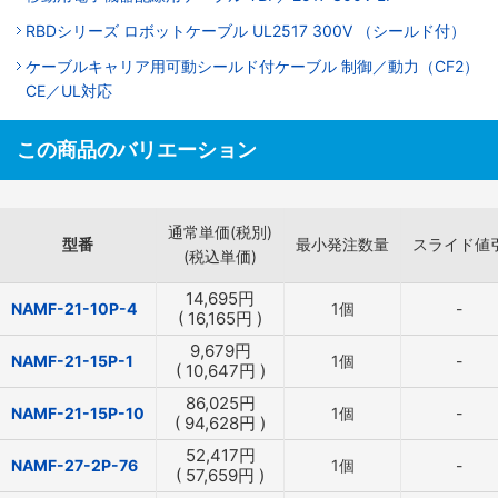
RBDシリーズ ロボットケーブル UL2517 300V （シールド付）
ケーブルキャリア用可動シールド付ケーブル 制御／動力（CF2）
CE／UL対応
この商品のバリエーション
通常単価(税別)
型番
最小発注数量
スライド値
(税込単価)
14,695
円
NAMF-21-10P-4
1個
-
(
16,165
円
)
9,679
円
NAMF-21-15P-1
1個
-
(
10,647
円
)
86,025
円
NAMF-21-15P-10
1個
-
(
94,628
円
)
52,417
円
NAMF-27-2P-76
1個
-
(
57,659
円
)