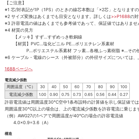
【ご注意】
※1 芯/対表記が1P（1PS）のときの線芯本数は「×2芯」となりま
※2 サイズ変換はあくまでも目安となります。詳しくは
>>P1688
の対
※3 許容電流の値はあくまでも参考値であって、保証値ではありませ
※4 材質の見方
【メッキ】すず…すずめっき軟銅線
【材質】PVC…塩化ビニル PE…ポリエチレン系素材
P…ポリエステル系素材 フッ素…各種ふっ素樹脂 ※…その
※6 ケーブル・電線のシース（外被部分）の外径サイズについては、
1688ページへ
電流減少係数
周囲温度（℃）
30
40
50
60
70
80
90
100
電流減少係数
1.00
0.90
0.75
0.73
0.65
0.56
0.44
0.27
許容電流値は周囲温度30℃空中1条布設時の計算値を示し保証値で
周囲温度30℃以上の場合は、上の電流減少係数を許容電流に乗じま
（例）AWG27の1ペアで周囲温度が40℃の場合の許容電流値
4.0×0.9=3.6（A）
構造