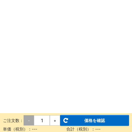
ご注文数：
価格を確認
-
+
単価（税別）：
---
合計（税別）：
---