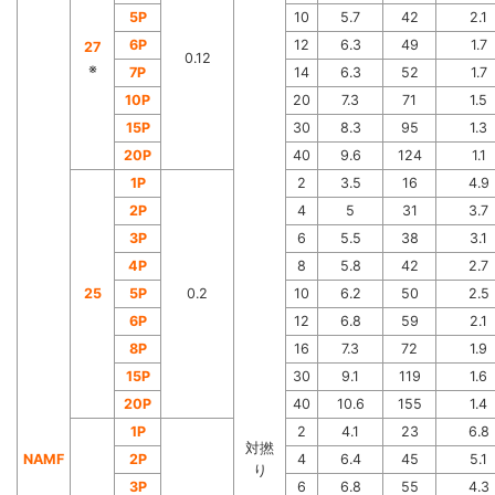
5P
10
5.7
42
2.1
6P
12
6.3
49
1.7
27
0.12
※
7P
14
6.3
52
1.7
10P
20
7.3
71
1.5
15P
30
8.3
95
1.3
20P
40
9.6
124
1.1
1P
2
3.5
16
4.9
2P
4
5
31
3.7
3P
6
5.5
38
3.1
4P
8
5.8
42
2.7
25
5P
0.2
10
6.2
50
2.5
6P
12
6.8
59
2.1
8P
16
7.3
72
1.9
15P
30
9.1
119
1.6
20P
40
10.6
155
1.4
1P
2
4.1
23
6.8
対撚
NAMF
2P
4
6.4
45
5.1
り
3P
6
6.8
55
4.3