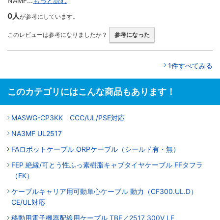
NAMF...
もっと読む
0人
が参考にしています。
このレビューは参考になりましたか？
参考になった
1件すべてみる
このカテゴリにはこんな商品もあります！
MASWG-CP3KK CCC/UL/PSE対応
NA3MF UL2517
FAロボットケーブル ORPケーブル（シールド有・無）
FEP 絶縁/可とう性ふっ素樹脂キャブタイヤケーブル FFタフラ
（FK）
ケーブルキャリア用可動単心ケーブル 動力（CF300.UL.D）
CE/UL対応
移動用電子機器配線用ケーブル TBF／2517 300V LF