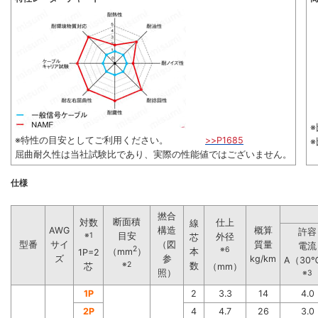
※
※特性の目安としてご利用ください。
>>P1685
屈曲耐久性は当社試験比であり、実際の性能値ではございません。
仕様
撚合
断面積
対数
仕上
線
AWG
構造
概算
許容
※1
目安
外径
芯
型番
サイ
（図
質量
電流
2
※6
本
（mm
）
1P=2
ズ
参
kg/km
A（30
※2
数
芯
（mm）
照）
※3
1P
2
3.3
14
4.0
2P
4
4.7
26
3.0