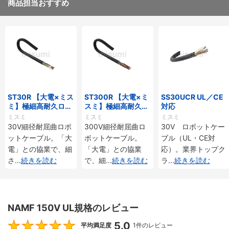
商品担当おすすめ
ST30R 【大電×ミス
ST300R 【大電×ミ
SS30UCR UL／CE
ミ】極細高耐久ロボ
スミ】極細高耐久ロ
対応
ットケーブル（シー
ボットケーブル（シ
ミスミ
ミスミ
ミスミ
ルド無・有）
ールド無・有）
30V細径耐屈曲ロボ
300V細径耐屈曲ロ
30V ロボットケー
ットケーブル。「大
ボットケーブル。
ブル（UL・CE対
電」との協業で、細
「大電」との協業
応）。業界トップク
さ
...
続きを読む
で、細
...
続きを読む
ラ
...
続きを読む
NAMF 150V UL規格のレビュー
5.0
5
平均満足度
1件のレビュー