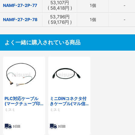
53,107
円
NAMF-27-2P-77
1個
-
(
58,418
円
)
53,796
円
NAMF-27-2P-78
1個
-
(
59,176
円
)
よく一緒に購入されている商品
PLC対応ケーブル
ミニDINコネクタ付
(マークチューブ印
きケーブル(マル信
字 IQM□□□)
無線電機製)
ミスミ
ミスミ
3日目
3日目