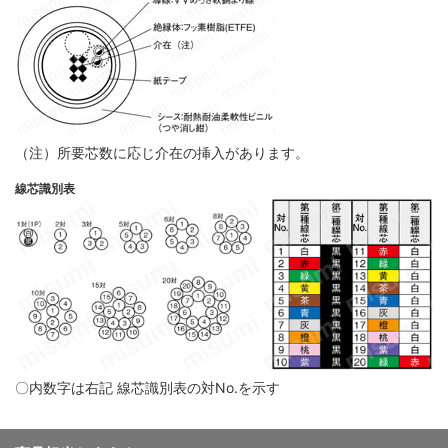
（注）所要芯数に応じ介在の挿入があります。
線芯識別表
〇内数字は右記 線芯識別表の対No.を示す