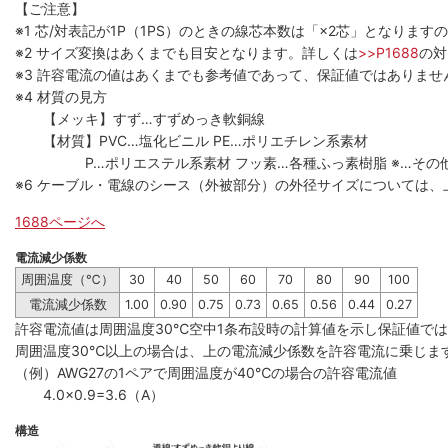
【ご注意】
※1 芯/対表記が1P（1PS）のときの線芯本数は「×2芯」となりま
※2 サイズ変換はあくまでも目安となります。詳しくは
>>P1688
の対
※3 許容電流の値はあくまでも参考値であって、保証値ではありませ
※4 材質の見方
【メッキ】すず…すずめっき軟銅線
【材質】PVC…塩化ビニル PE…ポリエチレン系素材
P…ポリエステル系素材 フッ素…各種ふっ素樹脂 ※…その
※6 ケーブル・電線のシース（外被部分）の外径サイズについては、
1688ページへ
電流減少係数
周囲温度（℃）
30
40
50
60
70
80
90
100
電流減少係数
1.00
0.90
0.75
0.73
0.65
0.56
0.44
0.27
許容電流値は周囲温度30℃空中1条布設時の計算値を示し保証値で
周囲温度30℃以上の場合は、上の電流減少係数を許容電流に乗じま
（例）AWG27の1ペアで周囲温度が40℃の場合の許容電流値
4.0×0.9=3.6（A）
構造