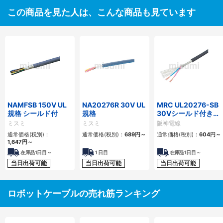
この商品を見た人は、こんな商品も見ています
NAMFSB 150V UL
NA20276R 30V UL
MRC UL20276-SB
規格 シールド付
規格
30Vシールド付き可
動用ケーブル
ミスミ
ミスミ
阪神電線
通常価格(税別)：
通常価格(税別)：
689
円
～
通常価格(税別)：
604
円
～
1,647
円
～
在庫品1日目～
1
日目
在庫品1日目～
当日出荷可能
当日出荷可能
当日出荷可能
ロボットケーブルの売れ筋ランキング