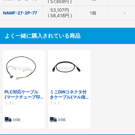
(
57,659
円
)
53,107
円
NAMF-27-2P-77
1個
-
(
58,418
円
)
よく一緒に購入されている商品
PLC対応ケーブル
ミニDINコネクタ付
(マークチューブ印
きケーブル(マル信
字 IQM□□□)
無線電機製)
ミスミ
ミスミ
3日目
3日目