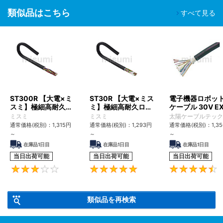
類似品はこちら
すべて見る
ST300R 【大電×ミ
ST30R 【大電×ミス
電子機器ロボッ
スミ】極細高耐久ロ
ミ】極細高耐久ロボ
ケーブル 30V EX
ボットケーブル（シ
ットケーブル（シー
TypeII/20276 L
ミスミ
ミスミ
太陽ケーブルテック
ールド無・有）
ルド無・有）
通常価格(税別)：
1,315
円
通常価格(税別)：
1,293
円
通常価格(税別)：
1,3
～
～
～
在庫品1日目
在庫品1日目
在庫品1日目
当日出荷可能
当日出荷可能
当日出荷可能
3
5
類似品を再検索