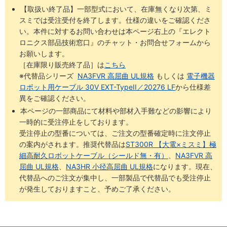
【取扱い終了品】一部型式において、在庫無くなり次第、ミ
スミでは受注受付を終了します。仕様の違いをご確認くださ
い。本件に対するお問い合わせは本ページ右上の『エレクト
ロニクス部品技術窓口』のチャット・お問合せフォームから
お願いします。
［在庫限り販売終了品］は
こちら
※代替品シリーズ
NA3FVR 高屈曲 UL規格
もしくは
電子機器
ロボット用ケーブル 30V EXT-TypeII／20276 LF
から仕様差
異をご確認ください。
本ページの一部商品にて材料や部材入手難などの影響により
一時的に受注停止をしております。
受注停止の型番については、ご注文の型番確定時に注文停止
の案内がされます。推奨代替品は
ST300R 【大電×ミスミ】極
細高耐久ロボットケーブル（シールド無・有）
、
NA3FVR 高
屈曲 UL規格
、
NA3HR 小径高屈曲 UL規格
になります。現在、
代替品へのご注文が集中し、一部製品で代替品でも受注停止
が発生しておりますこと、予めご了承ください。