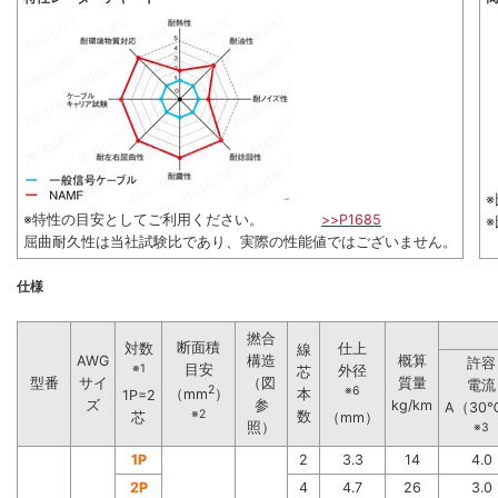
※
※特性の目安としてご利用ください。
>>P1685
屈曲耐久性は当社試験比であり、実際の性能値ではございません。
仕様
撚合
断面積
対数
仕上
線
AWG
構造
概算
許容
※1
目安
外径
芯
型番
サイ
（図
質量
電流
2
※6
本
（mm
）
1P=2
ズ
参
kg/km
A（30
※2
数
芯
（mm）
照）
※3
1P
2
3.3
14
4.0
2P
4
4.7
26
3.0