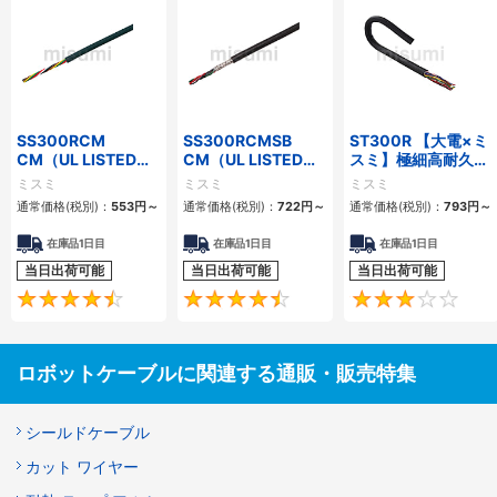
SS300RCM
SS300RCMSB
ST300R 【大電×ミ
CM（UL LISTED規
CM（UL LISTED規
スミ】極細高耐久ロ
格・NEPA対応） 小
格・NEPA対応） 小
ボットケーブル（シ
ミスミ
ミスミ
ミスミ
径
径 シールド付
ールド無・有）
通常価格(税別)：
553
円
～
通常価格(税別)：
722
円
～
通常価格(税別)：
793
円
～
在庫品1日目
在庫品1日目
在庫品1日目
当日出荷可能
当日出荷可能
当日出荷可能
4.7
4.5
ロボットケーブルに関連する通販・販売特集
シールドケーブル
カット ワイヤー