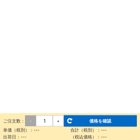
ご注文数：
価格を確認
-
+
単価（税別）：
---
合計（税別）：
---
出荷日：
---
（税込価格）：
---