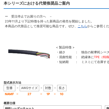
本シリーズにおける代替推奨品ご案内
ー 受注停止でお困りの方へ －
23年11月より下記特徴を持った新商品の発売を開始しました。
本商品の代替品として推奨可能な商品です。ぜひ、
こちら
からご参照く
< 製品特徴 >
・細さ ： 独自の耐摩耗シース
・屈曲性能 ： 絶縁体に
TPE（特
・短納期 ： ミスミにて在庫す
型式表示方法
−
−
−
型番
AWGサイズ
対数
長さ
−
−
−
NAMF
27
1P
10
概要仕様
特性レーダーチャート