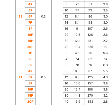
4P
8
7.1
61
3.8
5P
10
7.7
73
3.5
23
6P
0.3
12
8.4
86
3.0
7P
14
8.4
93
3.0
8P
16
9
107
2.6
10P
20
10.5
128
2.6
15P
30
12.1
181
2.2
20P
40
13.4
235
1.9
1P
2
4.6
30
9.6
2P
4
7.4
62
7.4
3P
6
7.8
76
6.3
4P
8
8.3
87
5.5
21
6P
0.5
12
9.8
125
4.3
8P
16
10.6
157
3.8
10P
20
12.4
188
3.8
15P
30
14.3
270
3.2
20P
40
15.9
353
2.8