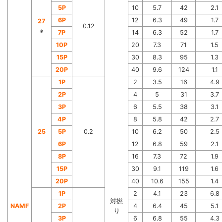
5P
10
5.7
42
2.1
6P
12
6.3
49
1.7
27
0.12
※
7P
14
6.3
52
1.7
10P
20
7.3
71
1.5
15P
30
8.3
95
1.3
20P
40
9.6
124
1.1
1P
2
3.5
16
4.9
2P
4
5
31
3.7
3P
6
5.5
38
3.1
4P
8
5.8
42
2.7
25
5P
0.2
10
6.2
50
2.5
6P
12
6.8
59
2.1
8P
16
7.3
72
1.9
15P
30
9.1
119
1.6
20P
40
10.6
155
1.4
1P
2
4.1
23
6.8
対撚
NAMF
2P
4
6.4
45
5.1
り
3P
6
6.8
55
4.3