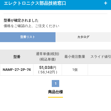
エレクトロニクス部品技術窓口
型番が確定されました
価格をご確認の上、ご注文ください
型番リスト
カタログ
通常単価(税別)
最小発注数量
スライド値
型番
(税込単価)
51,038
円
NAMF-27-2P-74
1個
(
56,142
円
)
1
商品仕様