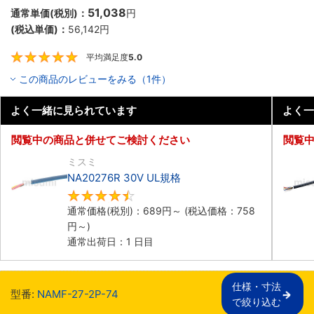
51,038
通常単価(税別)：
円
(税込単価)：
56,142
円
平均満足度
5.0
5
この商品のレビューをみる（1件）
よく一緒に見られています
よく一
閲覧中の商品と併せてご検討ください
閲覧
ミスミ
NA20276R 30V UL規格
4.5
通常価格(税別)：
689
円
～
(税込価格：
758
円
～)
通常出荷日：1 日目
仕様・寸法

型番:
NAMF-27-2P-74
で絞り込む