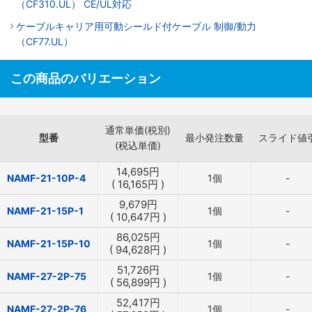
（CF310.UL） CE/UL対応
ケーブルキャリア用可動シールド付ケーブル 制御/動力
（CF77.UL）
この商品のバリエーション
通常単価(税別)
型番
最小発注数量
スライド値
(税込単価)
14,695
円
NAMF-21-10P-4
1個
-
(
16,165
円
)
9,679
円
NAMF-21-15P-1
1個
-
(
10,647
円
)
86,025
円
NAMF-21-15P-10
1個
-
(
94,628
円
)
51,726
円
NAMF-27-2P-75
1個
-
(
56,899
円
)
52,417
円
NAMF-27-2P-76
1個
-