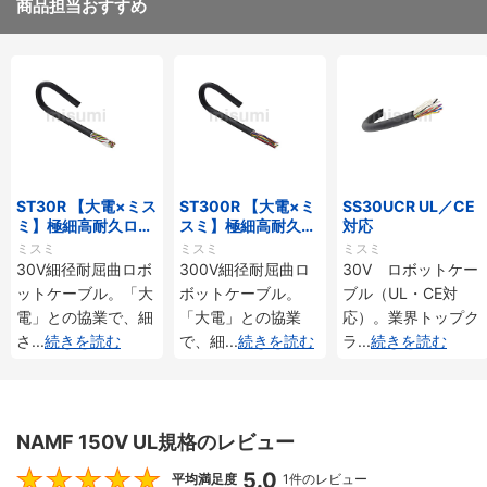
商品担当おすすめ
ST30R 【大電×ミス
ST300R 【大電×ミ
SS30UCR UL／CE
ミ】極細高耐久ロボ
スミ】極細高耐久ロ
対応
ットケーブル（シー
ボットケーブル（シ
ミスミ
ミスミ
ミスミ
ルド無・有）
ールド無・有）
30V細径耐屈曲ロボ
300V細径耐屈曲ロ
30V ロボットケー
ットケーブル。「大
ボットケーブル。
ブル（UL・CE対
電」との協業で、細
「大電」との協業
応）。業界トップク
さ
...
続きを読む
で、細
...
続きを読む
ラ
...
続きを読む
NAMF 150V UL規格のレビュー
5.0
5
平均満足度
1件のレビュー