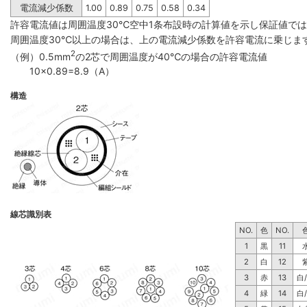
電流減少係数
1.00
0.89
0.75
0.58
0.34
許容電流値は周囲温度30℃空中1条布設時の計算値を示し保証値で
周囲温度30℃以上の場合は、上の電流減少係数を許容電流に乗じま
2
（例）0.5mm
の2芯で周囲温度が40℃の場合の許容電流値
10×0.89=8.9（A）
構造
線芯識別表
NO.
色
NO.
1
黒
11
2
白
12
3
赤
13
白
4
緑
14
白