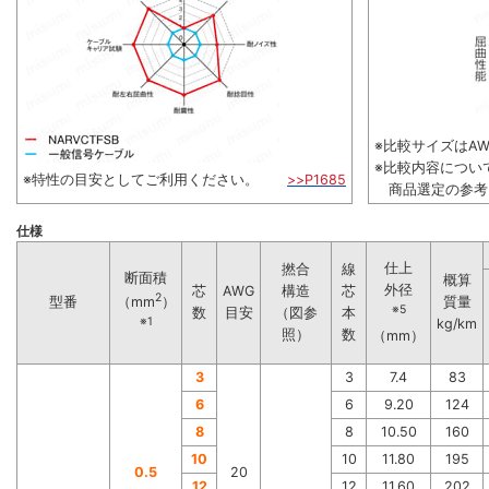
※比較サイズはAWG
※比較内容につい
※特性の目安としてご利用ください。
>>P1685
商品選定の参考
仕様
仕上
撚合
線
断面積
概算
外径
芯
AWG
構造
芯
2
型番
質量
（mm
）
※5
数
目安
（図参
本
※1
kg/km
照）
数
（mm）
3
3
7.4
83
6
6
9.20
124
8
8
10.50
160
10
10
11.80
195
0.5
20
12
12
11.60
202