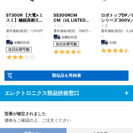
ST300R 【大電×ミ
SS300RCM
ロボトップDP／
スミ】極細高耐久ロ
CM（UL LISTED規
シリーズ 300V
ボットケーブル（シ
格・NEPA対応） 小
UL2517
ミスミ
ミスミ
大電
ールド無・有）
径
通常価格(税別)：
1,501
円
通常価格(税別)：
788
円
～
通常価格(税別)：
3,5
～
～
在庫品1日目
在庫品1日目
3日目
当日出荷可能
当日出荷可能
4.6
3
類似品を再検索
エレクトロニクス部品技術窓口
型番が確定されました
価格をご確認の上、ご注文ください