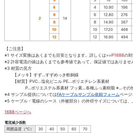
4
4
10.90
196
6
6
12.80
276
2
14
8
8
14.90
367
10
10
17.20
468
12
12
16.90
494
【ご注意】
※1 サイズ変換はあくまでも目安となります。詳しくは
>>P1688
の対
※2 許容電流の値はあくまでも参考値であって、保証値ではありませ
※3 材質の見方
【メッキ】すず…すずめっき軟銅線
【材質】PVC…塩化ビニル PE…ポリエチレン系素材
P…ポリエステル系素材 フッ素…各種ふっ素樹脂 ※…その
※4 サンプル提供については
FAケーブルサンプル依頼フォーム
ページ
※5 ケーブル・電線のシース（外被部分）の外径サイズについては、
1688ページへ
電流減少係数
周囲温度（℃）
30
40
50
60
70