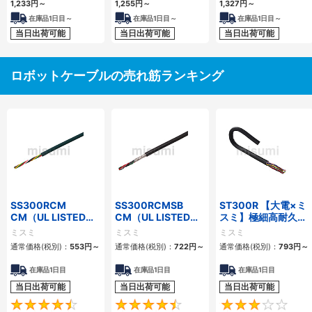
1,233
円
～
1,255
円
～
1,327
円
～
在庫品1日目～
在庫品1日目～
在庫品1日目～
当日出荷可能
当日出荷可能
当日出荷可能
ロボットケーブルの売れ筋ランキング
SS300RCM
SS300RCMSB
ST300R 【大電×ミ
CM（UL LISTED規
CM（UL LISTED規
スミ】極細高耐久ロ
格・NEPA対応） 小
格・NEPA対応） 小
ボットケーブル（シ
ミスミ
ミスミ
ミスミ
径
径 シールド付
ールド無・有）
通常価格(税別)：
553
円
～
通常価格(税別)：
722
円
～
通常価格(税別)：
793
円
～
在庫品1日目
在庫品1日目
在庫品1日目
当日出荷可能
当日出荷可能
当日出荷可能
4.7
4.5