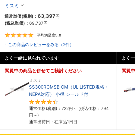
ミスミ
63,397
通常単価(税別)：
円
(税込単価)：
69,737
円
平均満足度
5.0
5
この商品のレビューをみる（2件）
よく一緒に見られています
よく一
閲覧中の商品と併せてご検討ください
閲覧
ミスミ
SS300RCMSB CM（UL LISTED規格・
NEPA対応） 小径 シールド付
4.5
通常価格(税別)：
722
円
～
(税込価格：
794
円
～)
通常出荷日：在庫品1日目