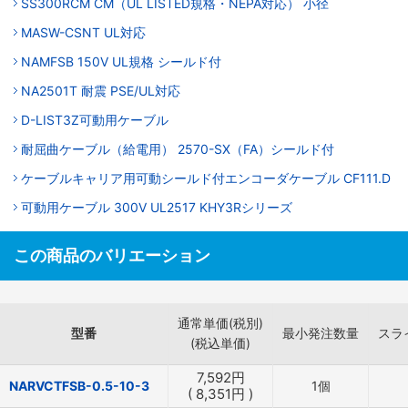
SS300RCM CM（UL LISTED規格・NEPA対応） 小径
MASW-CSNT UL対応
NAMFSB 150V UL規格 シールド付
NA2501T 耐震 PSE/UL対応
D-LIST3Z可動用ケーブル
耐屈曲ケーブル（給電用） 2570-SX（FA）シールド付
ケーブルキャリア用可動シールド付エンコーダケーブル CF111.D
可動用ケーブル 300V UL2517 KHY3Rシリーズ
この商品のバリエーション
通常単価(税別)
型番
最小発注数量
スラ
(税込単価)
7,592
円
NARVCTFSB-0.5-10-3
1個
(
8,351
円
)