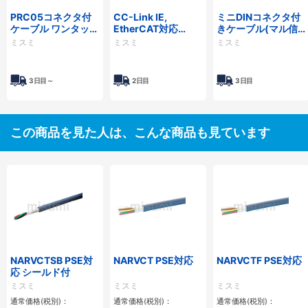
PRC05コネクタ付
CC-Link IE,
ミニDINコネクタ付
ケーブル ワンタッ
EtherCAT対応
きケーブル(マル信
チ・ストレート・パ
CAT5e STP（二重
無線電機製)
ミスミ
ミスミ
ミスミ
ネル取付タイプ
シールド）高屈曲
LANケーブル
3日目～
2日目
3日目
この商品を見た人は、こんな商品も見ています
NARVCTSB PSE対
NARVCT PSE対応
NARVCTF PSE対応
応 シールド付
ミスミ
ミスミ
ミスミ
通常価格(税別)：
通常価格(税別)：
通常価格(税別)：