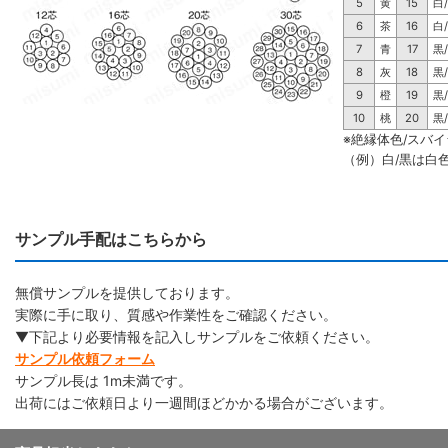
5
黄
15
白
6
茶
16
白
7
青
17
黒
8
灰
18
黒
9
橙
19
黒
10
桃
20
黒
※絶縁体色/スバ
（例）白/黒は白
サンプル手配はこちらから
無償サンプルを提供しております。
実際に手に取り、質感や作業性をご確認ください。
▼下記より必要情報を記入しサンプルをご依頼ください。
サンプル依頼フォーム
サンプル長は 1m未満です。
出荷にはご依頼日より一週間ほどかかる場合がございます。