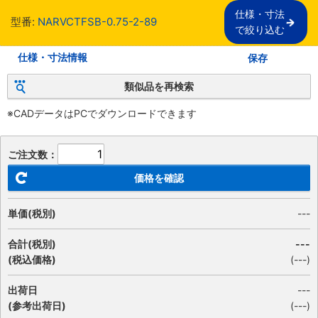
仕様・寸法

型番:
NARVCTFSB-0.75-2-89
で絞り込む
仕様・寸法情報
保存
類似品を再検索
※CADデータはPCでダウンロードできます
ご注文数：
価格を確認
単価(税別)
---
合計(税別)
---
(税込価格)
(
---
)
出荷日
---
(参考出荷日)
(---)