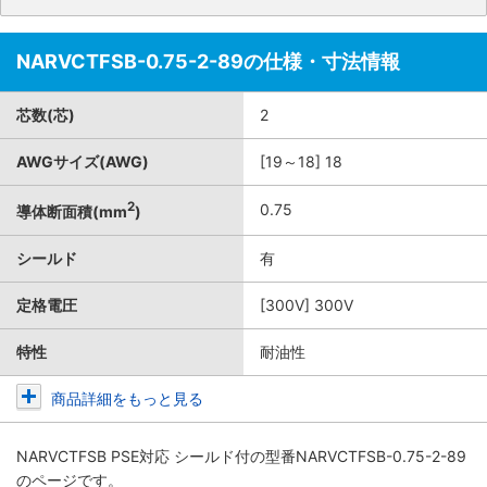
NARVCTFSB-0.75-2-89の仕様・寸法情報
芯数(芯)
2
AWGサイズ(AWG)
[19～18] 18
2
0.75
導体断面積(mm
)
シールド
有
定格電圧
[300V] 300V
特性
耐油性
商品詳細をもっと見る
NARVCTFSB PSE対応 シールド付
の型番NARVCTFSB-0.75-2-89
のページです。