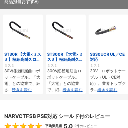
商品担当おすすめ
ST30R 【大電×ミス
ST300R 【大電×ミ
SS30UCR UL／CE
ミ】極細高耐久ロボ
スミ】極細高耐久ロ
対応
ットケーブル（シー
ボットケーブル（シ
ミスミ
ミスミ
ミスミ
ルド無・有）
ールド無・有）
30V細径耐屈曲ロボ
300V細径耐屈曲ロ
30V ロボットケー
ットケーブル。「大
ボットケーブル。
ブル（UL・CE対
電」との協業で、細
「大電」との協業
応）。業界トップク
さ
...
続きを読む
で、細
...
続きを読む
ラ
...
続きを読む
NARVCTFSB PSE対応 シールド付のレビュー
5.0
5
平均満足度
2件のレビュー