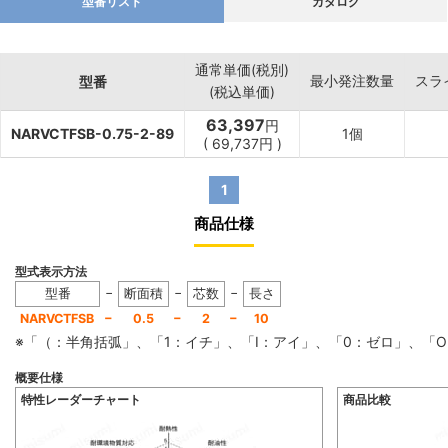
型番リスト
カタログ
通常単価(税別)
最小発注数量
スラ
型番
(税込単価)
63,397
円
NARVCTFSB-0.75-2-89
1個
(
69,737
円
)
1
商品仕様
型式表示方法
−
−
−
型番
断面積
芯数
長さ
−
−
−
NARVCTFSB
0.5
2
10
※「（：半角括弧」、「1：イチ」、「I：アイ」、「0：ゼロ」、
概要仕様
特性レーダーチャート
商品比較