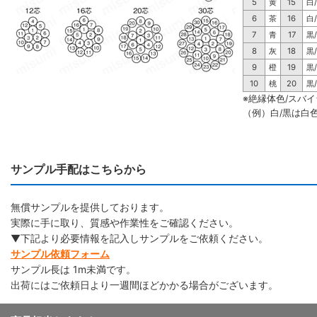
5
黄
15
白
6
茶
16
白
7
青
17
黒
8
灰
18
黒
9
橙
19
黒
10
桃
20
黒
※絶縁体色/スバ
（例）白/黒は白
サンプル手配はこちらから
無償サンプルを提供しております。
実際に手に取り、質感や作業性をご確認ください。
▼下記より必要情報を記入しサンプルをご依頼ください。
サンプル依頼フォーム
サンプル長は 1m未満です。
出荷にはご依頼日より一週間ほどかかる場合がございます。