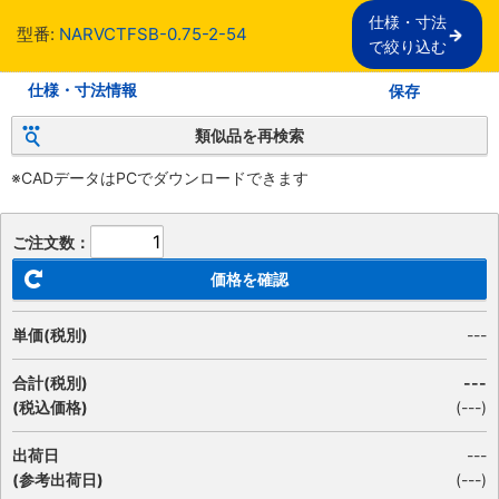
仕様・寸法

型番:
NARVCTFSB-0.75-2-54
で絞り込む
仕様・寸法情報
保存
類似品を再検索
※CADデータはPCでダウンロードできます
ご注文数：
価格を確認
単価(税別)
---
合計(税別)
---
(税込価格)
(
---
)
出荷日
---
(参考出荷日)
(---)