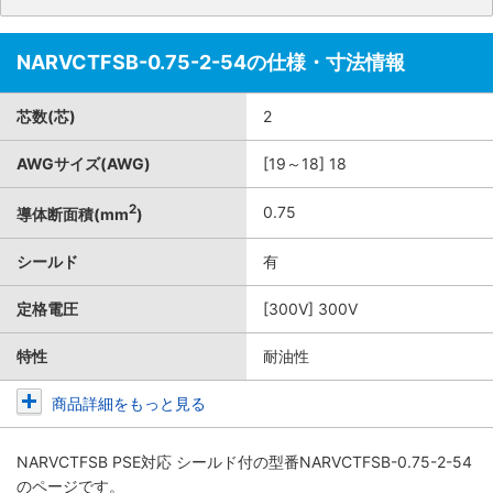
NARVCTFSB-0.75-2-54の仕様・寸法情報
芯数(芯)
2
AWGサイズ(AWG)
[19～18] 18
2
0.75
導体断面積(mm
)
シールド
有
定格電圧
[300V] 300V
特性
耐油性
商品詳細をもっと見る
NARVCTFSB PSE対応 シールド付
の型番NARVCTFSB-0.75-2-54
のページです。