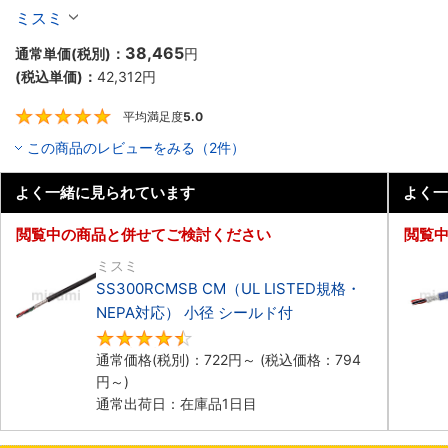
ミスミ
38,465
通常単価(税別)：
円
(税込単価)：
42,312
円
平均満足度
5.0
5
この商品のレビューをみる（2件）
よく一緒に見られています
よく一
閲覧中の商品と併せてご検討ください
閲覧
ミスミ
SS300RCMSB CM（UL LISTED規格・
NEPA対応） 小径 シールド付
4.5
通常価格(税別)：
722
円
～
(税込価格：
794
円
～)
通常出荷日：在庫品1日目