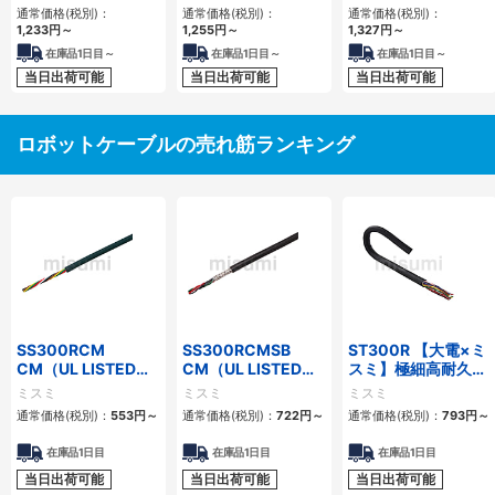
通常価格(税別)：
通常価格(税別)：
通常価格(税別)：
1,233
円
～
1,255
円
～
1,327
円
～
在庫品1日目～
在庫品1日目～
在庫品1日目～
当日出荷可能
当日出荷可能
当日出荷可能
ロボットケーブルの売れ筋ランキング
SS300RCM
SS300RCMSB
ST300R 【大電×ミ
CM（UL LISTED規
CM（UL LISTED規
スミ】極細高耐久ロ
格・NEPA対応） 小
格・NEPA対応） 小
ボットケーブル（シ
ミスミ
ミスミ
ミスミ
径
径 シールド付
ールド無・有）
通常価格(税別)：
553
円
～
通常価格(税別)：
722
円
～
通常価格(税別)：
793
円
～
在庫品1日目
在庫品1日目
在庫品1日目
当日出荷可能
当日出荷可能
当日出荷可能