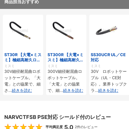
商品担当おすすめ
ST30R 【大電×ミス
ST300R 【大電×ミ
SS30UCR UL／CE
ミ】極細高耐久ロボ
スミ】極細高耐久ロ
対応
ットケーブル（シー
ボットケーブル（シ
ミスミ
ミスミ
ミスミ
ルド無・有）
ールド無・有）
30V細径耐屈曲ロボ
300V細径耐屈曲ロ
30V ロボットケー
ットケーブル。「大
ボットケーブル。
ブル（UL・CE対
電」との協業で、細
「大電」との協業
応）。業界トップク
さ
...
続きを読む
で、細
...
続きを読む
ラ
...
続きを読む
NARVCTFSB PSE対応 シールド付のレビュー
5.0
5
平均満足度
2件のレビュー