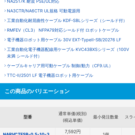
NA2517K 耐震 PSE/UL対応
NA3CTR/NA6CTR UL規格 可動電源用
工業自動化耐屈曲性ケーブル KDF-SBLシリーズ（シールド付）
RMFEV（CL3） NFPA79対応シールド付 ロボットケーブル
電子機器ロボット用ケーブル 30V EXT-TypeII-SB/20276 LF
工業自動化電子機器配線用ケーブル KVC43BXSシリーズ（100V
未満 シールド付）
ケーブルキャリア用可動ケーブル 制御/動力（CF9.UL）
TTC-II/2501 LF 電子機器ロボット用ケーブル
この商品のバリエーション
通常単価(税別)
型番
最小発注数量
スラ
(税込単価)
7,592
円
NARVCTFSB-0.5-10-3
1個