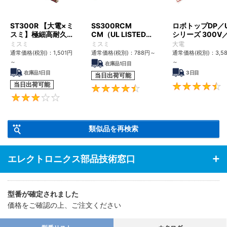
ST300R 【大電×ミ
SS300RCM
ロボトップDP／
スミ】極細高耐久ロ
CM（UL LISTED規
シリーズ 300V
ボットケーブル（シ
格・NEPA対応） 小
UL2517
ミスミ
ミスミ
大電
ールド無・有）
径
通常価格(税別)：
1,501
円
通常価格(税別)：
788
円
～
通常価格(税別)：
3,5
～
～
在庫品1日目
在庫品1日目
3日目
当日出荷可能
当日出荷可能
4.6
3
類似品を再検索
エレクトロニクス部品技術窓口
型番が確定されました
価格をご確認の上、ご注文ください