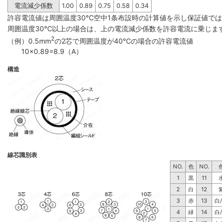
電流減少係数
1.00
0.89
0.75
0.58
0.34
許容電流値は周囲温度30℃空中1条布設時の計算値を示し保証値で
周囲温度30℃以上の場合は、上の電流減少係数を許容電流に乗じま
2
（例）0.5mm
の2芯で周囲温度が40℃の場合の許容電流値
10×0.89=8.9（A）
構造
線芯識別表
NO.
色
NO.
1
黒
11
2
白
12
3
赤
13
白
4
緑
14
白