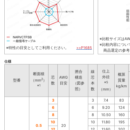
※比較サイズはAWG
※比較内容につい
※特性の目安としてご利用ください。
>>P1685
商品選定の参考
仕様
仕上
撚合
線
断面積
概算
外径
芯
AWG
構造
芯
2
型番
質量
（mm
）
※5
数
目安
（図参
本
※1
kg/km
照）
数
（mm）
3
3
7.4
83
6
6
9.20
124
8
8
10.50
160
10
10
11.80
195
0.5
20
12
12
11.60
202