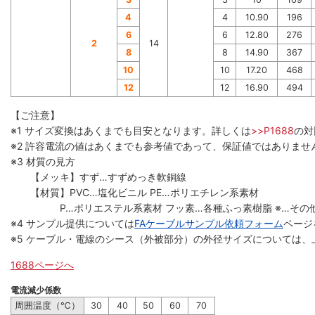
4
4
10.90
196
6
6
12.80
276
2
14
8
8
14.90
367
10
10
17.20
468
12
12
16.90
494
【ご注意】
※1 サイズ変換はあくまでも目安となります。詳しくは
>>P1688
の対
※2 許容電流の値はあくまでも参考値であって、保証値ではありませ
※3 材質の見方
【メッキ】すず…すずめっき軟銅線
【材質】PVC…塩化ビニル PE…ポリエチレン系素材
P…ポリエステル系素材 フッ素…各種ふっ素樹脂 ※…その
※4 サンプル提供については
FAケーブルサンプル依頼フォーム
ページ
※5 ケーブル・電線のシース（外被部分）の外径サイズについては、
1688ページへ
電流減少係数
周囲温度（℃）
30
40
50
60
70