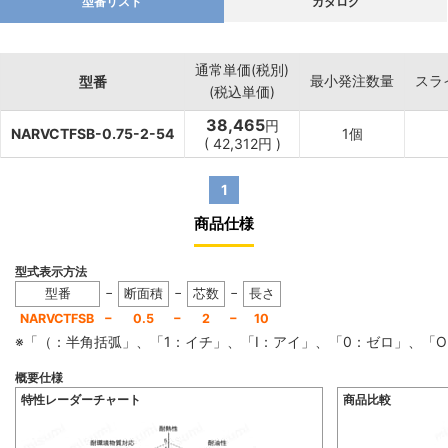
型番リスト
カタログ
通常単価(税別)
最小発注数量
スラ
型番
(税込単価)
38,465
円
NARVCTFSB-0.75-2-54
1個
(
42,312
円
)
1
商品仕様
型式表示方法
−
−
−
型番
断面積
芯数
長さ
−
−
−
NARVCTFSB
0.5
2
10
※「（：半角括弧」、「1：イチ」、「I：アイ」、「0：ゼロ」、
概要仕様
特性レーダーチャート
商品比較