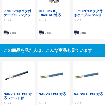
PRC05コネクタ付
CC-Link IE,
ミニDINコネクタ付
ケーブル ワンタッ
EtherCAT対応
きケーブル(マル信
チ・ストレート・パ
CAT5e STP（二重
無線電機製)
ミスミ
ミスミ
ミスミ
ネル取付タイプ
シールド）高屈曲
LANケーブル
3日目～
2日目
3日目
この商品を見た人は、こんな商品も見ています
NARVCTSB PSE対
NARVCT PSE対応
NARVCTF PSE対応
応 シールド付
ミスミ
ミスミ
ミスミ