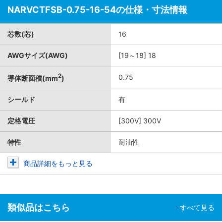
NARVCTFSB-0.75-16-54の仕様・寸法情報
芯数(芯)
16
AWGサイズ(AWG)
[19～18] 18
2
0.75
導体断面積(mm
)
シールド
有
定格電圧
[300V] 300V
特性
耐油性
商品詳細をもっと見る
類似品はこちら
すべて見る