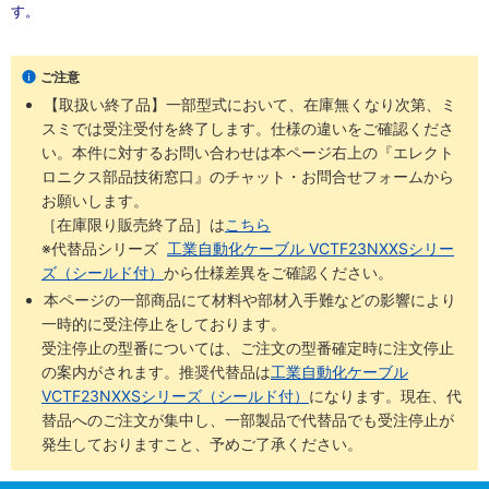
す。
ご注意
【取扱い終了品】一部型式において、在庫無くなり次第、ミ
スミでは受注受付を終了します。仕様の違いをご確認くださ
い。本件に対するお問い合わせは本ページ右上の『エレクト
ロニクス部品技術窓口』のチャット・お問合せフォームから
お願いします。
［在庫限り販売終了品］は
こちら
※代替品シリーズ
工業自動化ケーブル VCTF23NXXSシリー
ズ（シールド付）
から仕様差異をご確認ください。
本ページの一部商品にて材料や部材入手難などの影響により
一時的に受注停止をしております。
受注停止の型番については、ご注文の型番確定時に注文停止
の案内がされます。推奨代替品は
工業自動化ケーブル
VCTF23NXXSシリーズ（シールド付）
になります。現在、代
替品へのご注文が集中し、一部製品で代替品でも受注停止が
発生しておりますこと、予めご了承ください。