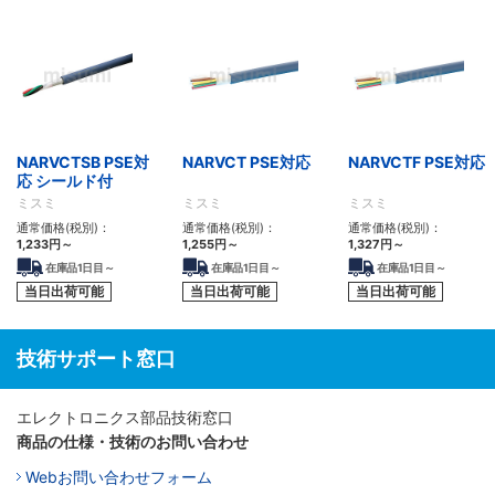
NARVCTSB PSE対
NARVCT PSE対応
NARVCTF PSE対応
応 シールド付
ミスミ
ミスミ
ミスミ
通常価格(税別)：
通常価格(税別)：
通常価格(税別)：
1,233
円
～
1,255
円
～
1,327
円
～
在庫品1日目～
在庫品1日目～
在庫品1日目～
当日出荷可能
当日出荷可能
当日出荷可能
技術サポート窓口
エレクトロニクス部品技術窓口
商品の仕様・技術のお問い合わせ
Webお問い合わせフォーム